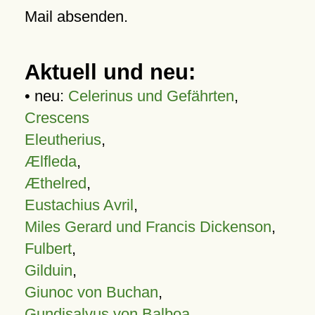
Mail absenden.
Aktuell und neu:
• neu:
Celerinus und Gefährten
,
Crescens
Eleutherius
,
Ælfleda
,
Æthelred
,
Eustachius Avril
,
Miles Gerard und Francis Dickenson
,
Fulbert
,
Gilduin
,
Giunoc von Buchan
,
Gundisalvus von Balboa
,