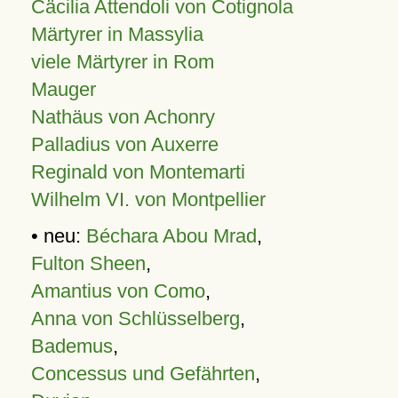
Cäcilia Attendoli von Cotignola
Märtyrer in Massylia
viele Märtyrer in Rom
Mauger
Nathäus von Achonry
Palladius von Auxerre
Reginald von Montemarti
Wilhelm VI. von Montpellier
• neu:
Béchara Abou Mrad
,
Fulton Sheen
,
Amantius von Como
,
Anna von Schlüsselberg
,
Bademus
,
Concessus und Gefährten
,