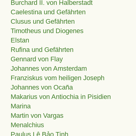
Burchard II. von Halberstadt
Caelestina und Gefährten
Clusus und Gefährten
Timotheus und Diogenes
Elstan
Rufina und Gefährten
Gennard von Flay
Johannes von Amsterdam
Franziskus vom heiligen Joseph
Johannes von Ocaña
Makarius von Antiochia in Pisidien
Marina
Martin von Vargas
Menalchius
Paulus Lê Bảo Tịnh