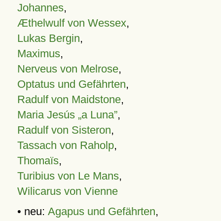
Johannes
,
Æthelwulf von Wessex
,
Lukas Bergin
,
Maximus
,
Nerveus von Melrose
,
Optatus und Gefährten
,
Radulf von Maidstone
,
Maria Jesús „a Luna”
,
Radulf von Sisteron
,
Tassach von Raholp
,
Thomaïs
,
Turibius von Le Mans
,
Wilicarus von Vienne
• neu:
Agapus und Gefährten
,