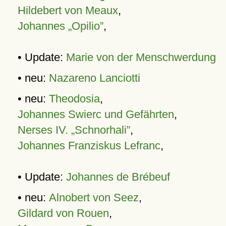
Hildebert von Meaux
,
Johannes „Opilio”
,
• Update:
Marie von der Menschwerdung
• neu:
Nazareno Lanciotti
• neu:
Theodosia
,
Johannes Swierc und Gefährten
,
Nerses IV. „Schnorhali”
,
Johannes Franziskus Lefranc
,
• Update:
Johannes de Brébeuf
• neu:
Alnobert von Seez
,
Gildard von Rouen
,