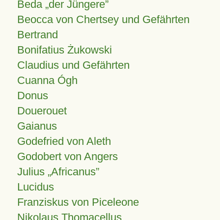
Beda „der Jüngere”
Beocca von Chertsey und Gefährten
Bertrand
Bonifatius Żukowski
Claudius und Gefährten
Cuanna Ógh
Donus
Douerouet
Gaianus
Godefried von Aleth
Godobert von Angers
Julius
Africanus
Lucidus
Franziskus von Piceleone
Nikolaus Thomacellus