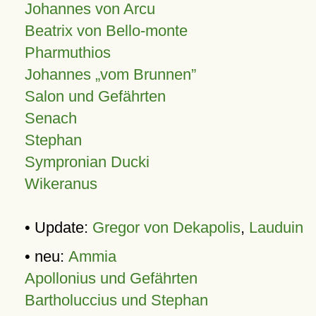
Johannes von Arcu
Beatrix von Bello-monte
Pharmuthios
Johannes
vom Brunnen
Salon und Gefährten
Senach
Stephan
Sympronian Ducki
Wikeranus
• Update:
Gregor von Dekapolis
,
Lauduin
• neu:
Ammia
Apollonius und Gefährten
Bartholuccius und Stephan