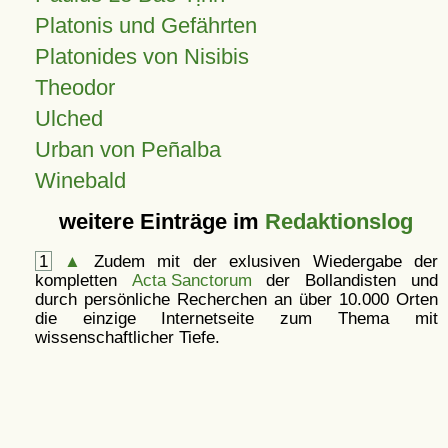
Platonis und Gefährten
Platonides von Nisibis
Theodor
Ulched
Urban von Peñalba
Winebald
weitere Einträge im
Redaktionslog
1
▲
Zudem mit der exlusiven Wiedergabe der
kompletten
Acta Sanctorum
der Bollandisten und
durch persönliche Recherchen an über 10.000 Orten
die einzige Internetseite zum Thema mit
wissenschaftlicher Tiefe.