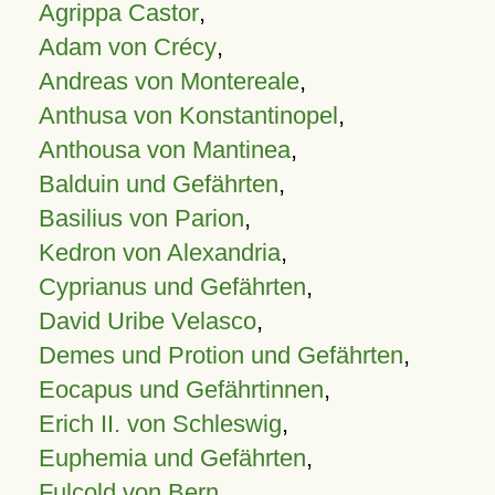
Agrippa Castor
,
Adam von Crécy
,
Andreas von Montereale
,
Anthusa von Konstantinopel
,
Anthousa von Mantinea
,
Balduin und Gefährten
,
Basilius von Parion
,
Kedron von Alexandria
,
Cyprianus und Gefährten
,
David Uribe Velasco
,
Demes und Protion und Gefährten
,
Eocapus und Gefährtinnen
,
Erich II. von Schleswig
,
Euphemia und Gefährten
,
Fulcold von Bern
,