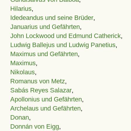
Hilarius
,
Idedeandus und seine Brüder
,
Januarius und Gefährten
,
John Lockwood und Edmund Catherick
,
Ludwig Ballejus und Ludwig Panetius
,
Maximus und Gefährten
,
Maximus
,
Nikolaus
,
Romanus von Metz
,
Sabás Reyes Salazar
,
Apollonius und Gefährten
,
Archelaus und Gefährten
,
Donan
,
Donnán von Eigg
,