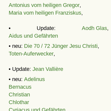
Antonius vom heiligen Gregor
,
Maria vom heiligen Franziskus
,
• Update:
Aodh Glas
,
Aidus und Gefährten
• neu:
Die 70 / 72 Jünger Jesu Christi
,
Toten-Auferwecker
,
• Update:
Jean Vallière
• neu:
Adelinus
Bernacus
Christian
Chlothar
Cyriacus und Gefährten