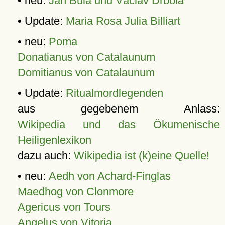
• neu:
Jan Bula und Václav Drbola
• Update:
Maria Rosa Julia Billiart
• neu:
Poma
Donatianus von Catalaunum
Domitianus von Catalaunum
• Update:
Ritualmordlegenden
aus gegebenem Anlass:
Wikipedia und das Ökumenische
Heiligenlexikon
dazu auch:
Wikipedia ist (k)eine Quelle!
• neu:
Aedh von Achard-Finglas
Maedhog von Clonmore
Agericus von Tours
Angelus von Vitoria