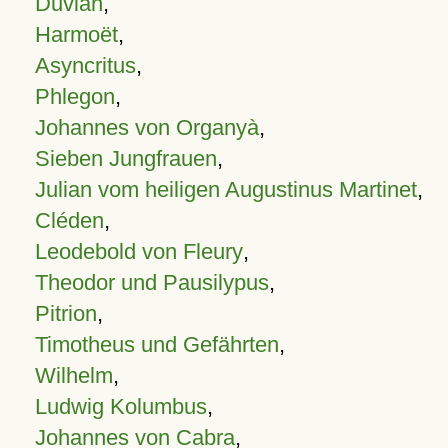
Duvian
,
Harmoët
,
Asyncritus
,
Phlegon
,
Johannes von Organyà
,
Sieben Jungfrauen
,
Julian vom heiligen Augustinus Martinet
,
Cléden
,
Leodebold von Fleury
,
Theodor und Pausilypus
,
Pitrion
,
Timotheus und Gefährten
,
Wilhelm
,
Ludwig Kolumbus
,
Johannes von Cabra
,