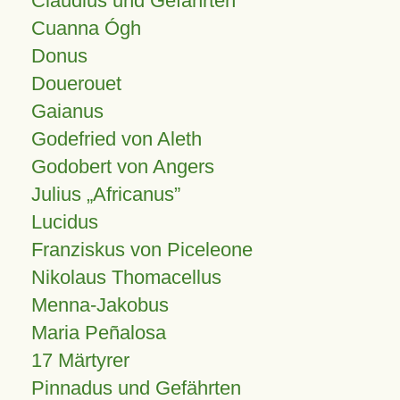
Claudius und Gefährten
Cuanna Ógh
Donus
Douerouet
Gaianus
Godefried von Aleth
Godobert von Angers
Julius
Africanus
Lucidus
Franziskus von Piceleone
Nikolaus Thomacellus
Menna-Jakobus
Maria Peñalosa
17 Märtyrer
Pinnadus und Gefährten