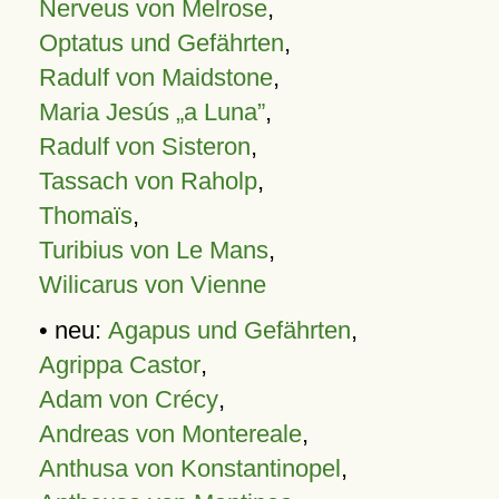
Nerveus von Melrose
,
Optatus und Gefährten
,
Radulf von Maidstone
,
Maria Jesús „a Luna”
,
Radulf von Sisteron
,
Tassach von Raholp
,
Thomaïs
,
Turibius von Le Mans
,
Wilicarus von Vienne
• neu:
Agapus und Gefährten
,
Agrippa Castor
,
Adam von Crécy
,
Andreas von Montereale
,
Anthusa von Konstantinopel
,