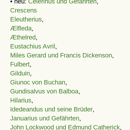
• neu:
Celerinus und Gefährten
,
Crescens
Eleutherius
,
Ælfleda
,
Æthelred
,
Eustachius Avril
,
Miles Gerard und Francis Dickenson
,
Fulbert
,
Gilduin
,
Giunoc von Buchan
,
Gundisalvus von Balboa
,
Hilarius
,
Idedeandus und seine Brüder
,
Januarius und Gefährten
,
John Lockwood und Edmund Catherick
,