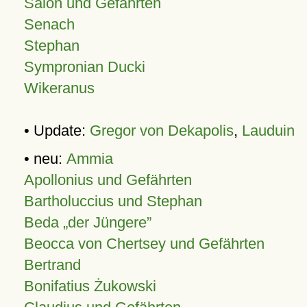
Salon und Gefährten
Senach
Stephan
Sympronian Ducki
Wikeranus
• Update:
Gregor von Dekapolis
,
Lauduin
• neu:
Ammia
Apollonius und Gefährten
Bartholuccius und Stephan
Beda „der Jüngere”
Beocca von Chertsey und Gefährten
Bertrand
Bonifatius Żukowski