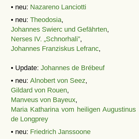
• neu:
Nazareno Lanciotti
• neu:
Theodosia
,
Johannes Swierc und Gefährten
,
Nerses IV. „Schnorhali”
,
Johannes Franziskus Lefranc
,
• Update:
Johannes de Brébeuf
• neu:
Alnobert von Seez
,
Gildard von Rouen
,
Manveus von Bayeux
,
Maria Katharina vom heiligen Augustinus
de Longprey
• neu:
Friedrich Janssoone