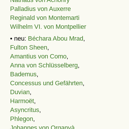
Palladius von Auxerre
Reginald von Montemarti
Wilhelm VI. von Montpellier
• neu:
Béchara Abou Mrad
,
Fulton Sheen
,
Amantius von Como
,
Anna von Schlüsselberg
,
Bademus
,
Concessus und Gefährten
,
Duvian
,
Harmoët
,
Asyncritus
,
Phlegon
,
Johannes von Organyà
,