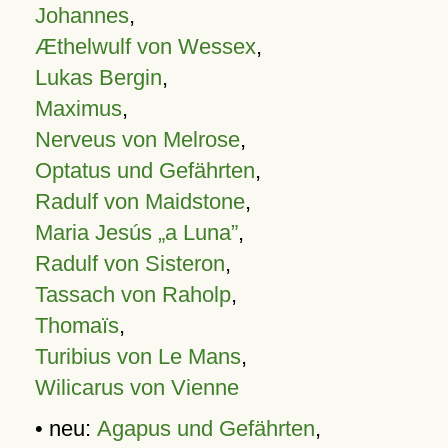
Johannes
,
Æthelwulf von Wessex
,
Lukas Bergin
,
Maximus
,
Nerveus von Melrose
,
Optatus und Gefährten
,
Radulf von Maidstone
,
Maria Jesús „a Luna”
,
Radulf von Sisteron
,
Tassach von Raholp
,
Thomaïs
,
Turibius von Le Mans
,
Wilicarus von Vienne
• neu:
Agapus und Gefährten
,