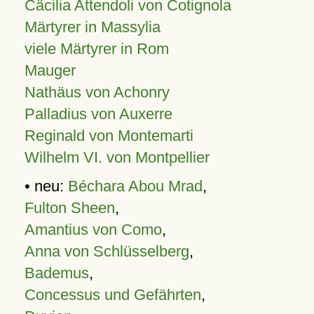
Cäcilia Attendoli von Cotignola
Märtyrer in Massylia
viele Märtyrer in Rom
Mauger
Nathäus von Achonry
Palladius von Auxerre
Reginald von Montemarti
Wilhelm VI. von Montpellier
• neu:
Béchara Abou Mrad
,
Fulton Sheen
,
Amantius von Como
,
Anna von Schlüsselberg
,
Bademus
,
Concessus und Gefährten
,