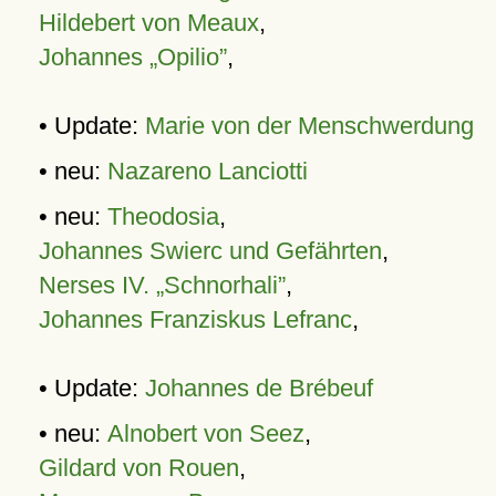
Hildebert von Meaux
,
Johannes „Opilio”
,
• Update:
Marie von der Menschwerdung
• neu:
Nazareno Lanciotti
• neu:
Theodosia
,
Johannes Swierc und Gefährten
,
Nerses IV. „Schnorhali”
,
Johannes Franziskus Lefranc
,
• Update:
Johannes de Brébeuf
• neu:
Alnobert von Seez
,
Gildard von Rouen
,