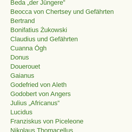
Beda „der Jüngere”
Beocca von Chertsey und Gefährten
Bertrand
Bonifatius Żukowski
Claudius und Gefährten
Cuanna Ógh
Donus
Douerouet
Gaianus
Godefried von Aleth
Godobert von Angers
Julius
Africanus
Lucidus
Franziskus von Piceleone
Nikolaus Thomacellus