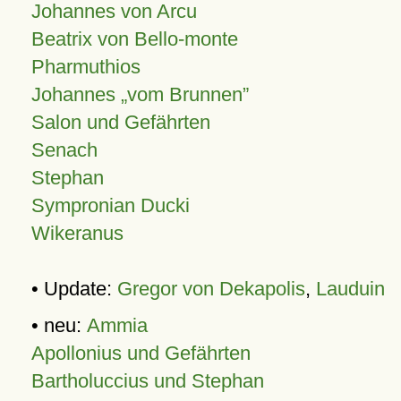
Johannes von Arcu
Beatrix von Bello-monte
Pharmuthios
Johannes
vom Brunnen
Salon und Gefährten
Senach
Stephan
Sympronian Ducki
Wikeranus
• Update:
Gregor von Dekapolis
,
Lauduin
• neu:
Ammia
Apollonius und Gefährten
Bartholuccius und Stephan