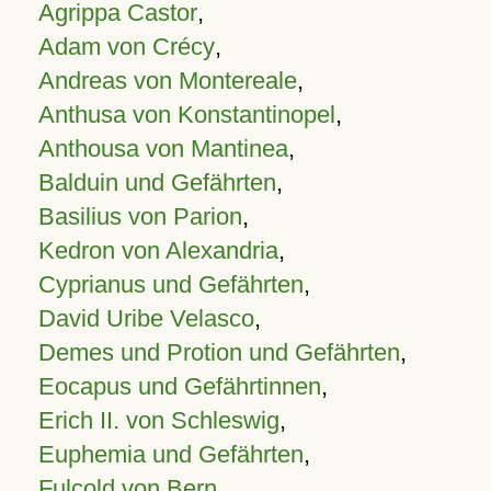
Agrippa Castor
,
Adam von Crécy
,
Andreas von Montereale
,
Anthusa von Konstantinopel
,
Anthousa von Mantinea
,
Balduin und Gefährten
,
Basilius von Parion
,
Kedron von Alexandria
,
Cyprianus und Gefährten
,
David Uribe Velasco
,
Demes und Protion und Gefährten
,
Eocapus und Gefährtinnen
,
Erich II. von Schleswig
,
Euphemia und Gefährten
,
Fulcold von Bern
,