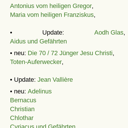
Antonius vom heiligen Gregor
,
Maria vom heiligen Franziskus
,
• Update:
Aodh Glas
,
Aidus und Gefährten
• neu:
Die 70 / 72 Jünger Jesu Christi
,
Toten-Auferwecker
,
• Update:
Jean Vallière
• neu:
Adelinus
Bernacus
Christian
Chlothar
Cyriacus und Gefährten