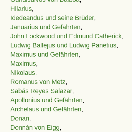
Hilarius
,
Idedeandus und seine Brüder
,
Januarius und Gefährten
,
John Lockwood und Edmund Catherick
,
Ludwig Ballejus und Ludwig Panetius
,
Maximus und Gefährten
,
Maximus
,
Nikolaus
,
Romanus von Metz
,
Sabás Reyes Salazar
,
Apollonius und Gefährten
,
Archelaus und Gefährten
,
Donan
,
Donnán von Eigg
,