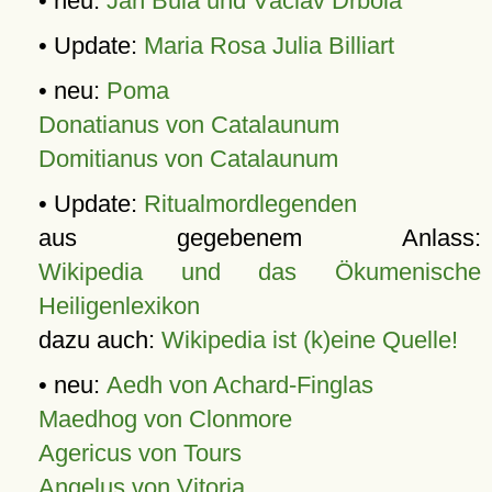
• neu:
Jan Bula und Václav Drbola
• Update:
Maria Rosa Julia Billiart
• neu:
Poma
Donatianus von Catalaunum
Domitianus von Catalaunum
• Update:
Ritualmordlegenden
aus gegebenem Anlass:
Wikipedia und das Ökumenische
Heiligenlexikon
dazu auch:
Wikipedia ist (k)eine Quelle!
• neu:
Aedh von Achard-Finglas
Maedhog von Clonmore
Agericus von Tours
Angelus von Vitoria