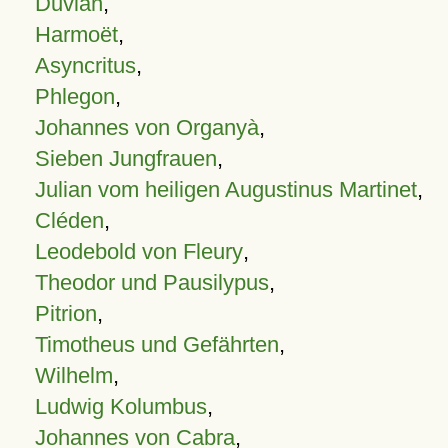
Duvian
,
Harmoët
,
Asyncritus
,
Phlegon
,
Johannes von Organyà
,
Sieben Jungfrauen
,
Julian vom heiligen Augustinus Martinet
,
Cléden
,
Leodebold von Fleury
,
Theodor und Pausilypus
,
Pitrion
,
Timotheus und Gefährten
,
Wilhelm
,
Ludwig Kolumbus
,
Johannes von Cabra
,