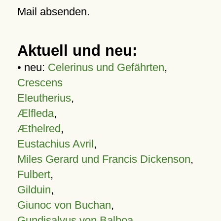
Mail absenden.
Aktuell und neu:
• neu:
Celerinus und Gefährten
,
Crescens
Eleutherius
,
Ælfleda
,
Æthelred
,
Eustachius Avril
,
Miles Gerard und Francis Dickenson
,
Fulbert
,
Gilduin
,
Giunoc von Buchan
,
Gundisalvus von Balboa
,