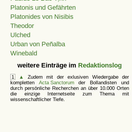
Platonis und Gefährten
Platonides von Nisibis
Theodor
Ulched
Urban von Peñalba
Winebald
weitere Einträge im
Redaktionslog
1
▲
Zudem mit der exlusiven Wiedergabe der
kompletten
Acta Sanctorum
der Bollandisten und
durch persönliche Recherchen an über 10.000 Orten
die einzige Internetseite zum Thema mit
wissenschaftlicher Tiefe.