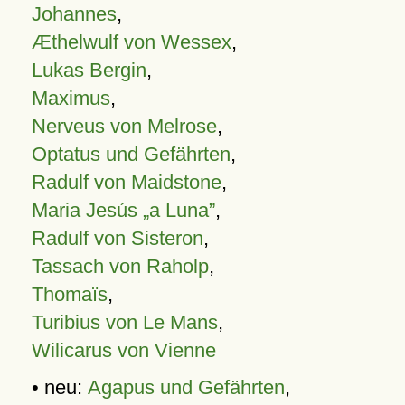
Johannes
,
Æthelwulf von Wessex
,
Lukas Bergin
,
Maximus
,
Nerveus von Melrose
,
Optatus und Gefährten
,
Radulf von Maidstone
,
Maria Jesús „a Luna”
,
Radulf von Sisteron
,
Tassach von Raholp
,
Thomaïs
,
Turibius von Le Mans
,
Wilicarus von Vienne
• neu:
Agapus und Gefährten
,