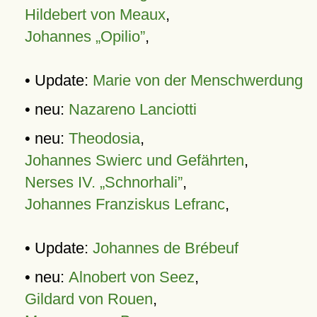
Hildebert von Meaux
,
Johannes „Opilio”
,
• Update:
Marie von der Menschwerdung
• neu:
Nazareno Lanciotti
• neu:
Theodosia
,
Johannes Swierc und Gefährten
,
Nerses IV. „Schnorhali”
,
Johannes Franziskus Lefranc
,
• Update:
Johannes de Brébeuf
• neu:
Alnobert von Seez
,
Gildard von Rouen
,