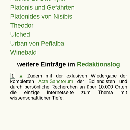
Platonis und Gefährten
Platonides von Nisibis
Theodor
Ulched
Urban von Peñalba
Winebald
weitere Einträge im
Redaktionslog
1
▲
Zudem mit der exlusiven Wiedergabe der
kompletten
Acta Sanctorum
der Bollandisten und
durch persönliche Recherchen an über 10.000 Orten
die einzige Internetseite zum Thema mit
wissenschaftlicher Tiefe.