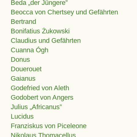
Beda „der Jüngere”
Beocca von Chertsey und Gefährten
Bertrand
Bonifatius Żukowski
Claudius und Gefährten
Cuanna Ógh
Donus
Douerouet
Gaianus
Godefried von Aleth
Godobert von Angers
Julius
Africanus
Lucidus
Franziskus von Piceleone
Nikolaus Thomacellus