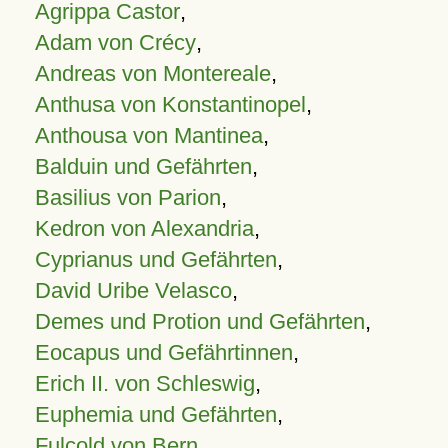
Agrippa Castor
,
Adam von Crécy
,
Andreas von Montereale
,
Anthusa von Konstantinopel
,
Anthousa von Mantinea
,
Balduin und Gefährten
,
Basilius von Parion
,
Kedron von Alexandria
,
Cyprianus und Gefährten
,
David Uribe Velasco
,
Demes und Protion und Gefährten
,
Eocapus und Gefährtinnen
,
Erich II. von Schleswig
,
Euphemia und Gefährten
,
Fulcold von Bern
,