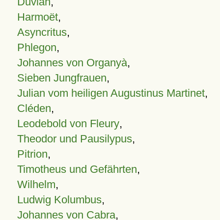
Duvian
,
Harmoët
,
Asyncritus
,
Phlegon
,
Johannes von Organyà
,
Sieben Jungfrauen
,
Julian vom heiligen Augustinus Martinet
,
Cléden
,
Leodebold von Fleury
,
Theodor und Pausilypus
,
Pitrion
,
Timotheus und Gefährten
,
Wilhelm
,
Ludwig Kolumbus
,
Johannes von Cabra
,