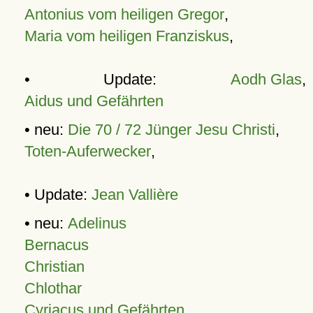
Antonius vom heiligen Gregor
,
Maria vom heiligen Franziskus
,
• Update:
Aodh Glas
,
Aidus und Gefährten
• neu:
Die 70 / 72 Jünger Jesu Christi
,
Toten-Auferwecker
,
• Update:
Jean Vallière
• neu:
Adelinus
Bernacus
Christian
Chlothar
Cyriacus und Gefährten