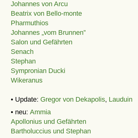
Johannes von Arcu
Beatrix von Bello-monte
Pharmuthios
Johannes
vom Brunnen
Salon und Gefährten
Senach
Stephan
Sympronian Ducki
Wikeranus
• Update:
Gregor von Dekapolis
,
Lauduin
• neu:
Ammia
Apollonius und Gefährten
Bartholuccius und Stephan