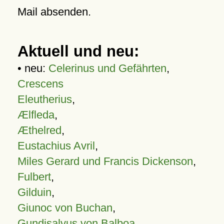
Mail absenden.
Aktuell und neu:
• neu:
Celerinus und Gefährten
,
Crescens
Eleutherius
,
Ælfleda
,
Æthelred
,
Eustachius Avril
,
Miles Gerard und Francis Dickenson
,
Fulbert
,
Gilduin
,
Giunoc von Buchan
,
Gundisalvus von Balboa
,