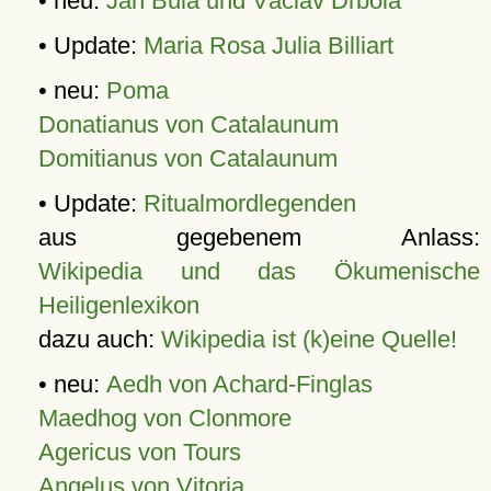
• neu:
Jan Bula und Václav Drbola
• Update:
Maria Rosa Julia Billiart
• neu:
Poma
Donatianus von Catalaunum
Domitianus von Catalaunum
• Update:
Ritualmordlegenden
aus gegebenem Anlass:
Wikipedia und das Ökumenische
Heiligenlexikon
dazu auch:
Wikipedia ist (k)eine Quelle!
• neu:
Aedh von Achard-Finglas
Maedhog von Clonmore
Agericus von Tours
Angelus von Vitoria