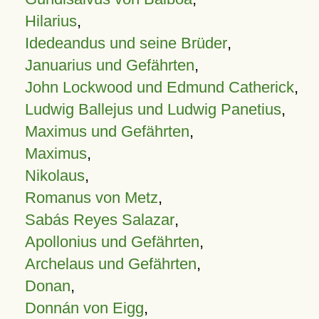
Hilarius
,
Idedeandus und seine Brüder
,
Januarius und Gefährten
,
John Lockwood und Edmund Catherick
,
Ludwig Ballejus und Ludwig Panetius
,
Maximus und Gefährten
,
Maximus
,
Nikolaus
,
Romanus von Metz
,
Sabás Reyes Salazar
,
Apollonius und Gefährten
,
Archelaus und Gefährten
,
Donan
,
Donnán von Eigg
,