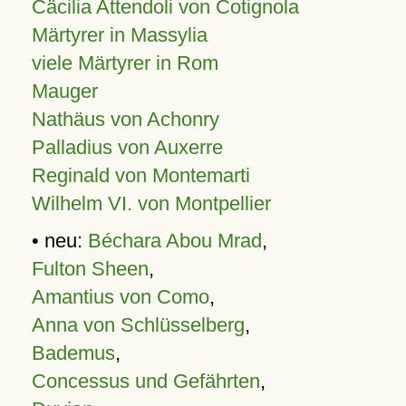
Cäcilia Attendoli von Cotignola
Märtyrer in Massylia
viele Märtyrer in Rom
Mauger
Nathäus von Achonry
Palladius von Auxerre
Reginald von Montemarti
Wilhelm VI. von Montpellier
• neu:
Béchara Abou Mrad
,
Fulton Sheen
,
Amantius von Como
,
Anna von Schlüsselberg
,
Bademus
,
Concessus und Gefährten
,