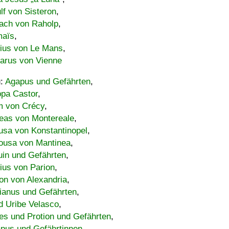
lf von Sisteron
,
ach von Raholp
,
maïs
,
bius von Le Mans
,
carus von Vienne
u:
Agapus und Gefährten
,
ppa Castor
,
 von Crécy
,
eas von Montereale
,
usa von Konstantinopel
,
ousa von Mantinea
,
uin und Gefährten
,
lius von Parion
,
on von Alexandria
,
ianus und Gefährten
,
d Uribe Velasco
,
s und Protion und Gefährten
,
pus und Gefährtinnen
,