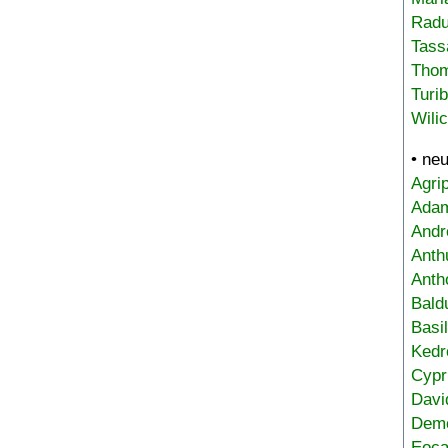
Radu
Tass
Tho
Turi
Wili
• ne
Agri
Adam
Andr
Anth
Anth
Bald
Basi
Kedr
Cypr
Davi
Deme
Eoca