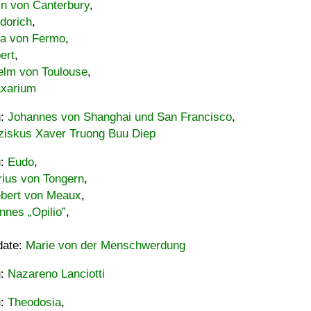
in von Canterbury
,
dorich
,
ia von Fermo
,
ert
,
elm von Toulouse
,
xarium
u:
Johannes von Shanghai und San Francisco
,
ziskus Xaver Truong Buu Diep
u:
Eudo
,
rius von Tongern
,
ebert von Meaux
,
nnes „Opilio”
,
date:
Marie von der Menschwerdung
u:
Nazareno Lanciotti
u:
Theodosia
,