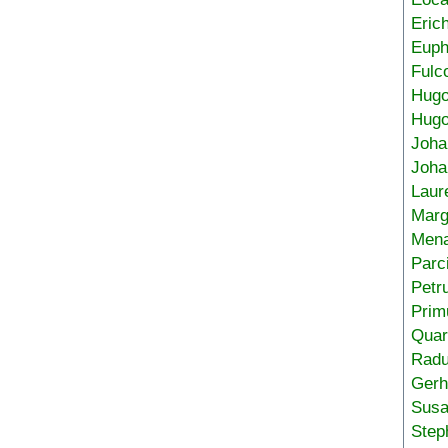
Eric
Euph
Fulc
Hug
Hugo
Joha
Joha
Laur
Marg
Mena
Parc
Petr
Prim
Quar
Radu
Gerh
Sus
Step