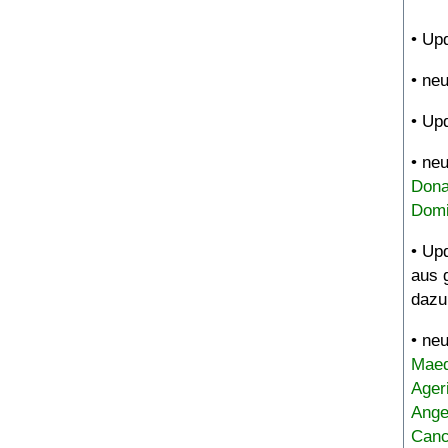
• Up
• ne
• Up
• ne
Dona
Domi
• Up
aus 
dazu
• ne
Maed
Ager
Ange
Canc