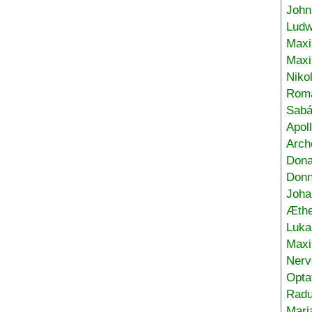
John
Ludw
Maxi
Max
Niko
Roma
Sabá
Apol
Arch
Don
Donn
Joha
Æthe
Luka
Max
Nerv
Opta
Radu
Mari