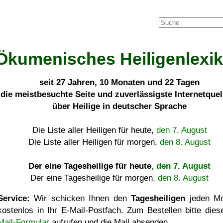
Ökumenisches Heiligenlexi
seit
27 Jahren, 10 Monaten und 22 Tagen
die meistbesuchte Seite und zuverlässigste Internetque
über Heilige in deutscher Sprache
Die Liste aller Heiligen für heute,
den 7. August
Die Liste aller Heiligen für morgen,
den 8. August
Der eine Tagesheilige für heute
, den 7. August
Der eine Tagesheilige für morgen
, den 8. August
Service:
Wir schicken Ihnen den
Tagesheiligen
jeden Mo
kostenlos in Ihr E-Mail-Postfach. Zum Bestellen bitte die
Mail-Formular
aufrufen und die Mail absenden.