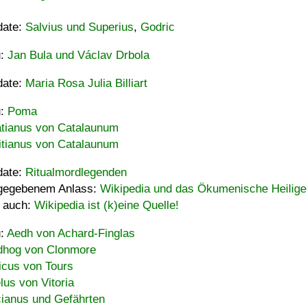
date:
Salvius und Superius
,
Godric
u:
Jan Bula und Václav Drbola
date:
Maria Rosa Julia Billiart
u:
Poma
tianus von Catalaunum
tianus von Catalaunum
date:
Ritualmordlegenden
gegebenem Anlass:
Wikipedia und das Ökumenische Heilige
 auch:
Wikipedia ist (k)eine Quelle!
u:
Aedh von Achard-Finglas
hog von Clonmore
icus von Tours
lus von Vitoria
ianus und Gefährten