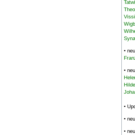
Tatw
Theo
Viss
Wigb
Wilh
Syna
• ne
Fran
• ne
Hele
Hild
Joha
• Up
• ne
• ne