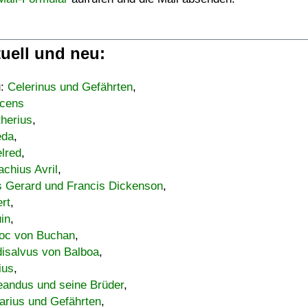
uell und neu:
u:
Celerinus und Gefährten
,
cens
therius
,
eda
,
lred
,
achius Avril
,
s Gerard und Francis Dickenson
,
ert
,
uin
,
oc von Buchan
,
isalvus von Balboa
,
ius
,
eandus und seine Brüder
,
arius und Gefährten
,