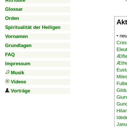
Attribute
Glossar
Orden
Akt
Spiritualität der Heiligen
• ne
Vornamen
Cres
Grundlagen
Eleu
FAQ
Ælfl
Æthe
Impressum
Eust
Musik
Mile
Videos
Fulb
Gild
Vorträge
Giun
Gund
Hilar
Ided
Janu