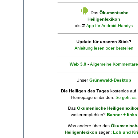
Das
Ökumenische
Heiligenlexikon
als
App für Android-Handys
Update für unseren Stick?
Anleitung lesen oder bestellen
Web 3.0
-
Allgemeine Kommentare
Unser
Grünewald-Desktop
Die Heiligen des Tages
kostenlos auf 
Homepage einbinden:
So geht es
Das
Ökumenische Heiligenlexiko
weiterempfehlen?
Banner + links
Was andere über das
Ökumenisch
Heiligenlexikon
sagen:
Lob und Kri