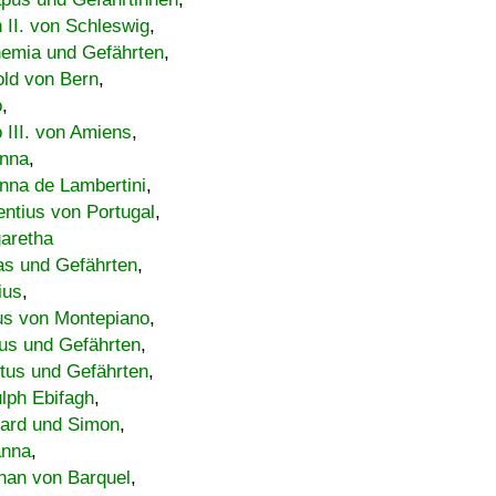
h II. von Schleswig
,
emia und Gefährten
,
old von Bern
,
o
,
 III. von Amiens
,
nna
,
nna de Lambertini
,
entius von Portugal
,
aretha
s und Gefährten
,
ius
,
us von Montepiano
,
us und Gefährten
,
tus und Gefährten
,
lph Ebifagh
,
ard und Simon
,
anna
,
han von Barquel
,