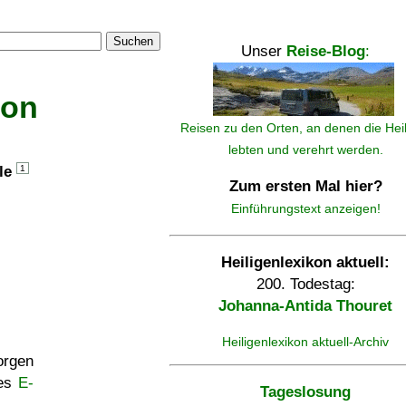
Suchen
Unser
Reise-Blog
:
kon
Reisen zu den Orten, an denen die Hei
lebten und verehrt werden.
lle
1
Zum ersten Mal hier?
Einführungstext anzeigen!
Heiligenlexikon aktuell:
200. Todestag:
Johanna-Antida Thouret
Heiligenlexikon aktuell-Archiv
rgen
ses
E-
Tageslosung