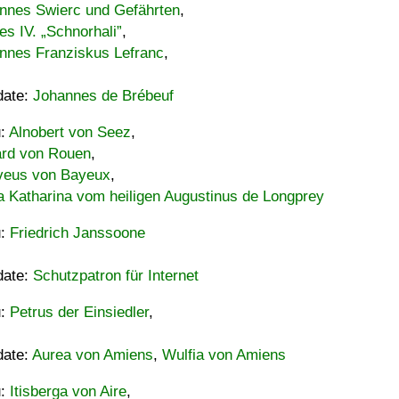
nnes Swierc und Gefährten
,
es IV. „Schnorhali”
,
nnes Franziskus Lefranc
,
date:
Johannes de Brébeuf
u:
Alnobert von Seez
,
ard von Rouen
,
eus von Bayeux
,
a Katharina vom heiligen Augustinus de Longprey
u:
Friedrich Janssoone
date:
Schutzpatron für Internet
u:
Petrus der Einsiedler
,
date:
Aurea von Amiens
,
Wulfia von Amiens
u:
Itisberga von Aire
,