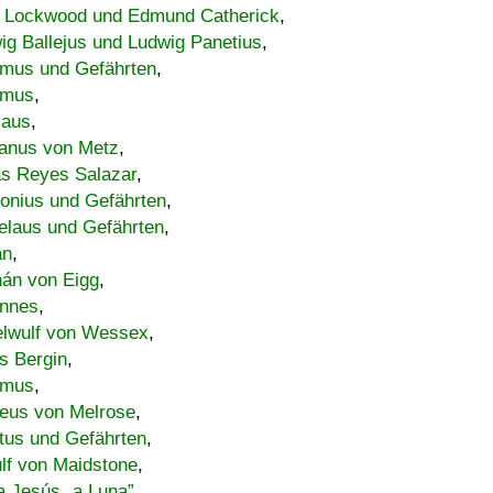
 Lockwood und Edmund Catherick
,
ig Ballejus und Ludwig Panetius
,
mus und Gefährten
,
imus
,
laus
,
nus von Metz
,
s Reyes Salazar
,
lonius und Gefährten
,
elaus und Gefährten
,
an
,
án von Eigg
,
nnes
,
lwulf von Wessex
,
s Bergin
,
imus
,
eus von Melrose
,
tus und Gefährten
,
lf von Maidstone
,
a Jesús „a Luna”
,