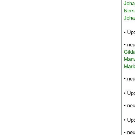
Joha
Ners
Joha
• Up
• ne
Gild
Manv
Mari
• ne
• Up
• ne
• Up
• ne