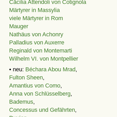
Cäcilia Attendoli von Cotignola
Märtyrer in Massylia
viele Märtyrer in Rom
Mauger
Nathäus von Achonry
Palladius von Auxerre
Reginald von Montemarti
Wilhelm VI. von Montpellier
• neu:
Béchara Abou Mrad
,
Fulton Sheen
,
Amantius von Como
,
Anna von Schlüsselberg
,
Bademus
,
Concessus und Gefährten
,