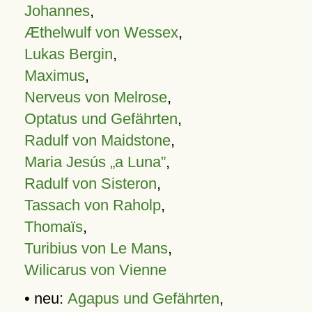
Johannes
,
Æthelwulf von Wessex
,
Lukas Bergin
,
Maximus
,
Nerveus von Melrose
,
Optatus und Gefährten
,
Radulf von Maidstone
,
Maria Jesús „a Luna”
,
Radulf von Sisteron
,
Tassach von Raholp
,
Thomaïs
,
Turibius von Le Mans
,
Wilicarus von Vienne
• neu:
Agapus und Gefährten
,