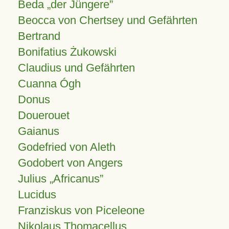
Beda „der Jüngere”
Beocca von Chertsey und Gefährten
Bertrand
Bonifatius Żukowski
Claudius und Gefährten
Cuanna Ógh
Donus
Douerouet
Gaianus
Godefried von Aleth
Godobert von Angers
Julius
Africanus
Lucidus
Franziskus von Piceleone
Nikolaus Thomacellus