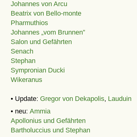
Johannes von Arcu
Beatrix von Bello-monte
Pharmuthios
Johannes
vom Brunnen
Salon und Gefährten
Senach
Stephan
Sympronian Ducki
Wikeranus
• Update:
Gregor von Dekapolis
,
Lauduin
• neu:
Ammia
Apollonius und Gefährten
Bartholuccius und Stephan