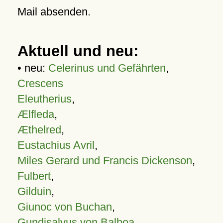
Mail absenden.
Aktuell und neu:
• neu:
Celerinus und Gefährten
,
Crescens
Eleutherius
,
Ælfleda
,
Æthelred
,
Eustachius Avril
,
Miles Gerard und Francis Dickenson
,
Fulbert
,
Gilduin
,
Giunoc von Buchan
,
Gundisalvus von Balboa
,