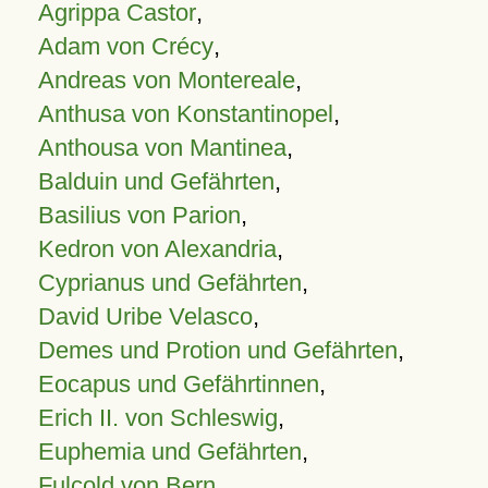
Agrippa Castor
,
Adam von Crécy
,
Andreas von Montereale
,
Anthusa von Konstantinopel
,
Anthousa von Mantinea
,
Balduin und Gefährten
,
Basilius von Parion
,
Kedron von Alexandria
,
Cyprianus und Gefährten
,
David Uribe Velasco
,
Demes und Protion und Gefährten
,
Eocapus und Gefährtinnen
,
Erich II. von Schleswig
,
Euphemia und Gefährten
,
Fulcold von Bern
,