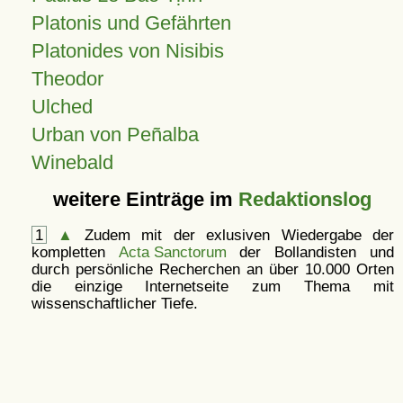
Platonis und Gefährten
Platonides von Nisibis
Theodor
Ulched
Urban von Peñalba
Winebald
weitere Einträge im
Redaktionslog
1
▲
Zudem mit der exlusiven Wiedergabe der
kompletten
Acta Sanctorum
der Bollandisten und
durch persönliche Recherchen an über 10.000 Orten
die einzige Internetseite zum Thema mit
wissenschaftlicher Tiefe.