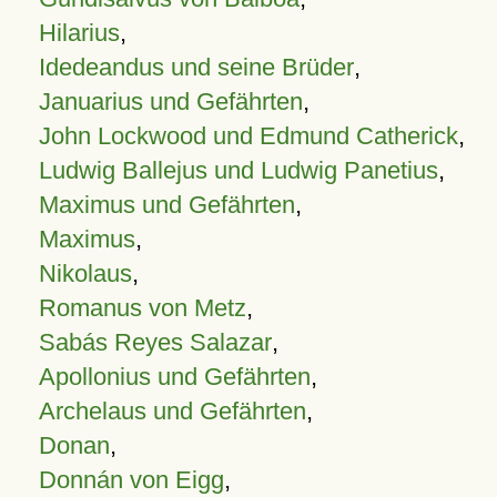
Hilarius
,
Idedeandus und seine Brüder
,
Januarius und Gefährten
,
John Lockwood und Edmund Catherick
,
Ludwig Ballejus und Ludwig Panetius
,
Maximus und Gefährten
,
Maximus
,
Nikolaus
,
Romanus von Metz
,
Sabás Reyes Salazar
,
Apollonius und Gefährten
,
Archelaus und Gefährten
,
Donan
,
Donnán von Eigg
,