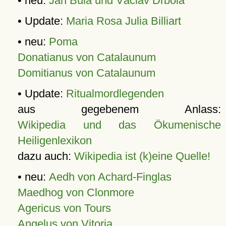
• neu:
Jan Bula und Václav Drbola
• Update:
Maria Rosa Julia Billiart
• neu:
Poma
Donatianus von Catalaunum
Domitianus von Catalaunum
• Update:
Ritualmordlegenden
aus gegebenem Anlass:
Wikipedia und das Ökumenische
Heiligenlexikon
dazu auch:
Wikipedia ist (k)eine Quelle!
• neu:
Aedh von Achard-Finglas
Maedhog von Clonmore
Agericus von Tours
Angelus von Vitoria