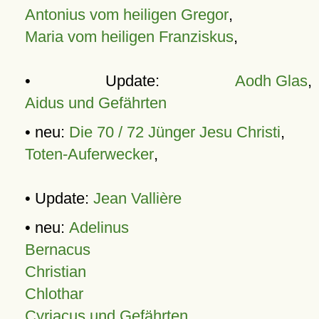
Antonius vom heiligen Gregor
,
Maria vom heiligen Franziskus
,
• Update:
Aodh Glas
,
Aidus und Gefährten
• neu:
Die 70 / 72 Jünger Jesu Christi
,
Toten-Auferwecker
,
• Update:
Jean Vallière
• neu:
Adelinus
Bernacus
Christian
Chlothar
Cyriacus und Gefährten