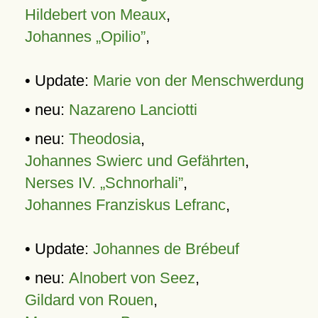
Hildebert von Meaux
,
Johannes „Opilio”
,
• Update:
Marie von der Menschwerdung
• neu:
Nazareno Lanciotti
• neu:
Theodosia
,
Johannes Swierc und Gefährten
,
Nerses IV. „Schnorhali”
,
Johannes Franziskus Lefranc
,
• Update:
Johannes de Brébeuf
• neu:
Alnobert von Seez
,
Gildard von Rouen
,