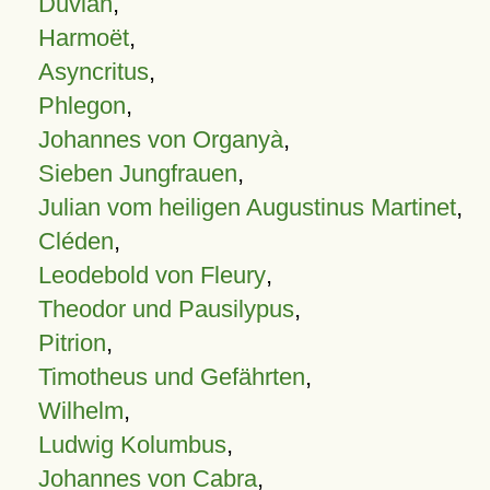
Duvian
,
Harmoët
,
Asyncritus
,
Phlegon
,
Johannes von Organyà
,
Sieben Jungfrauen
,
Julian vom heiligen Augustinus Martinet
,
Cléden
,
Leodebold von Fleury
,
Theodor und Pausilypus
,
Pitrion
,
Timotheus und Gefährten
,
Wilhelm
,
Ludwig Kolumbus
,
Johannes von Cabra
,