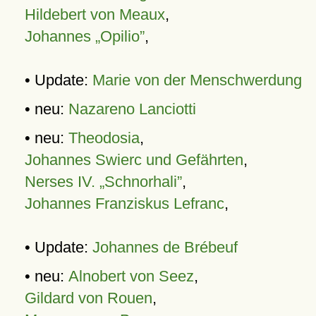
Hildebert von Meaux
,
Johannes „Opilio”
,
• Update:
Marie von der Menschwerdung
• neu:
Nazareno Lanciotti
• neu:
Theodosia
,
Johannes Swierc und Gefährten
,
Nerses IV. „Schnorhali”
,
Johannes Franziskus Lefranc
,
• Update:
Johannes de Brébeuf
• neu:
Alnobert von Seez
,
Gildard von Rouen
,