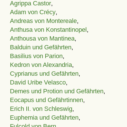
Agrippa Castor
,
Adam von Crécy
,
Andreas von Montereale
,
Anthusa von Konstantinopel
,
Anthousa von Mantinea
,
Balduin und Gefährten
,
Basilius von Parion
,
Kedron von Alexandria
,
Cyprianus und Gefährten
,
David Uribe Velasco
,
Demes und Protion und Gefährten
,
Eocapus und Gefährtinnen
,
Erich II. von Schleswig
,
Euphemia und Gefährten
,
Fulcold von Bern
,