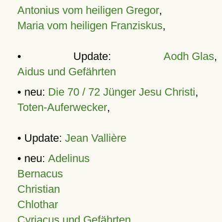
Antonius vom heiligen Gregor
,
Maria vom heiligen Franziskus
,
• Update:
Aodh Glas
,
Aidus und Gefährten
• neu:
Die 70 / 72 Jünger Jesu Christi
,
Toten-Auferwecker
,
• Update:
Jean Vallière
• neu:
Adelinus
Bernacus
Christian
Chlothar
Cyriacus und Gefährten