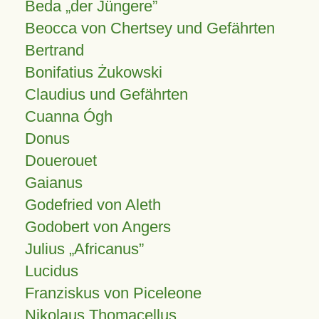
Beda „der Jüngere”
Beocca von Chertsey und Gefährten
Bertrand
Bonifatius Żukowski
Claudius und Gefährten
Cuanna Ógh
Donus
Douerouet
Gaianus
Godefried von Aleth
Godobert von Angers
Julius
Africanus
Lucidus
Franziskus von Piceleone
Nikolaus Thomacellus