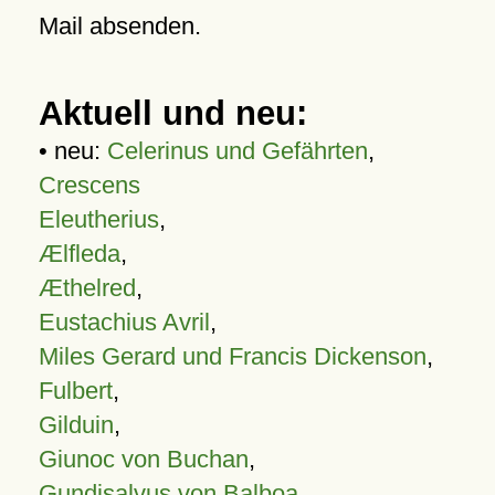
Mail absenden.
Aktuell und neu:
• neu:
Celerinus und Gefährten
,
Crescens
Eleutherius
,
Ælfleda
,
Æthelred
,
Eustachius Avril
,
Miles Gerard und Francis Dickenson
,
Fulbert
,
Gilduin
,
Giunoc von Buchan
,
Gundisalvus von Balboa
,