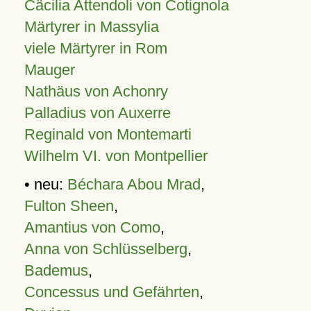
Cäcilia Attendoli von Cotignola
Märtyrer in Massylia
viele Märtyrer in Rom
Mauger
Nathäus von Achonry
Palladius von Auxerre
Reginald von Montemarti
Wilhelm VI. von Montpellier
• neu:
Béchara Abou Mrad
,
Fulton Sheen
,
Amantius von Como
,
Anna von Schlüsselberg
,
Bademus
,
Concessus und Gefährten
,