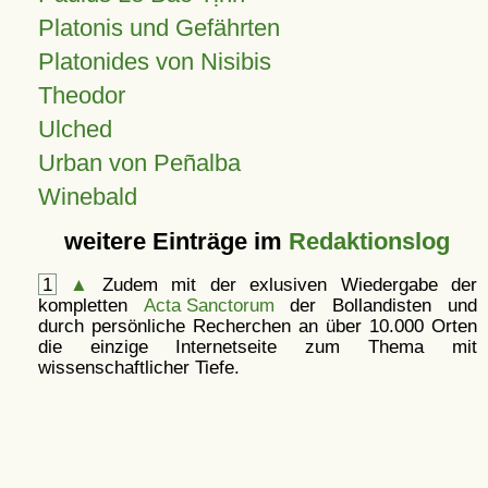
Platonis und Gefährten
Platonides von Nisibis
Theodor
Ulched
Urban von Peñalba
Winebald
weitere Einträge im
Redaktionslog
1
▲
Zudem mit der exlusiven Wiedergabe der
kompletten
Acta Sanctorum
der Bollandisten und
durch persönliche Recherchen an über 10.000 Orten
die einzige Internetseite zum Thema mit
wissenschaftlicher Tiefe.