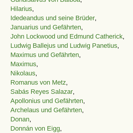
Hilarius
,
Idedeandus und seine Brüder
,
Januarius und Gefährten
,
John Lockwood und Edmund Catherick
,
Ludwig Ballejus und Ludwig Panetius
,
Maximus und Gefährten
,
Maximus
,
Nikolaus
,
Romanus von Metz
,
Sabás Reyes Salazar
,
Apollonius und Gefährten
,
Archelaus und Gefährten
,
Donan
,
Donnán von Eigg
,