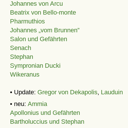
Johannes von Arcu
Beatrix von Bello-monte
Pharmuthios
Johannes
vom Brunnen
Salon und Gefährten
Senach
Stephan
Sympronian Ducki
Wikeranus
• Update:
Gregor von Dekapolis
,
Lauduin
• neu:
Ammia
Apollonius und Gefährten
Bartholuccius und Stephan