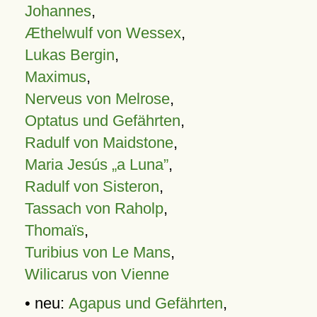
Johannes
,
Æthelwulf von Wessex
,
Lukas Bergin
,
Maximus
,
Nerveus von Melrose
,
Optatus und Gefährten
,
Radulf von Maidstone
,
Maria Jesús „a Luna”
,
Radulf von Sisteron
,
Tassach von Raholp
,
Thomaïs
,
Turibius von Le Mans
,
Wilicarus von Vienne
• neu:
Agapus und Gefährten
,