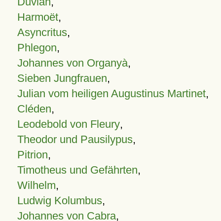
Duvian
,
Harmoët
,
Asyncritus
,
Phlegon
,
Johannes von Organyà
,
Sieben Jungfrauen
,
Julian vom heiligen Augustinus Martinet
,
Cléden
,
Leodebold von Fleury
,
Theodor und Pausilypus
,
Pitrion
,
Timotheus und Gefährten
,
Wilhelm
,
Ludwig Kolumbus
,
Johannes von Cabra
,