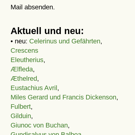
Mail absenden.
Aktuell und neu:
• neu:
Celerinus und Gefährten
,
Crescens
Eleutherius
,
Ælfleda
,
Æthelred
,
Eustachius Avril
,
Miles Gerard und Francis Dickenson
,
Fulbert
,
Gilduin
,
Giunoc von Buchan
,
Gundisalvus von Balboa
,