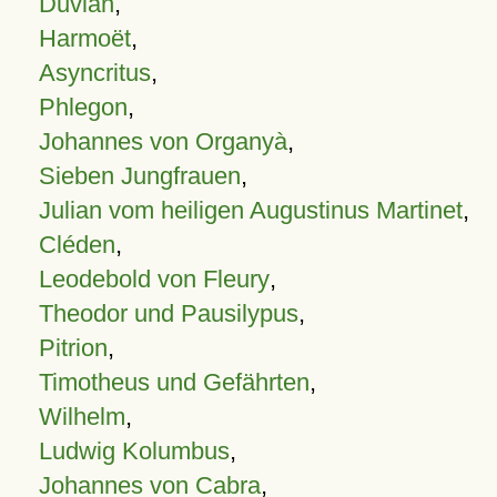
Duvian
,
Harmoët
,
Asyncritus
,
Phlegon
,
Johannes von Organyà
,
Sieben Jungfrauen
,
Julian vom heiligen Augustinus Martinet
,
Cléden
,
Leodebold von Fleury
,
Theodor und Pausilypus
,
Pitrion
,
Timotheus und Gefährten
,
Wilhelm
,
Ludwig Kolumbus
,
Johannes von Cabra
,