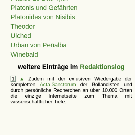
Platonis und Gefährten
Platonides von Nisibis
Theodor
Ulched
Urban von Peñalba
Winebald
weitere Einträge im
Redaktionslog
1
▲
Zudem mit der exlusiven Wiedergabe der
kompletten
Acta Sanctorum
der Bollandisten und
durch persönliche Recherchen an über 10.000 Orten
die einzige Internetseite zum Thema mit
wissenschaftlicher Tiefe.