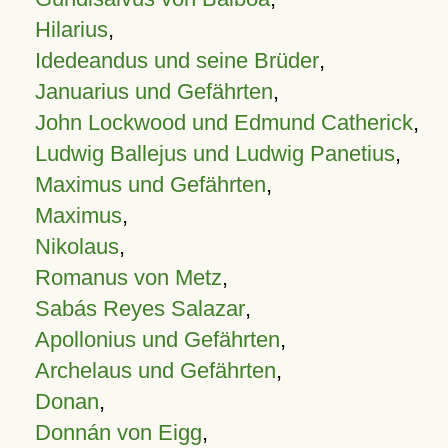
Hilarius
,
Idedeandus und seine Brüder
,
Januarius und Gefährten
,
John Lockwood und Edmund Catherick
,
Ludwig Ballejus und Ludwig Panetius
,
Maximus und Gefährten
,
Maximus
,
Nikolaus
,
Romanus von Metz
,
Sabás Reyes Salazar
,
Apollonius und Gefährten
,
Archelaus und Gefährten
,
Donan
,
Donnán von Eigg
,