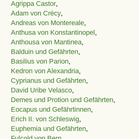
Agrippa Castor
,
Adam von Crécy
,
Andreas von Montereale
,
Anthusa von Konstantinopel
,
Anthousa von Mantinea
,
Balduin und Gefährten
,
Basilius von Parion
,
Kedron von Alexandria
,
Cyprianus und Gefährten
,
David Uribe Velasco
,
Demes und Protion und Gefährten
,
Eocapus und Gefährtinnen
,
Erich II. von Schleswig
,
Euphemia und Gefährten
,
Fulcold von Bern
,