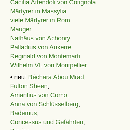
Cäcilia Attendoli von Cotignola
Märtyrer in Massylia
viele Märtyrer in Rom
Mauger
Nathäus von Achonry
Palladius von Auxerre
Reginald von Montemarti
Wilhelm VI. von Montpellier
• neu:
Béchara Abou Mrad
,
Fulton Sheen
,
Amantius von Como
,
Anna von Schlüsselberg
,
Bademus
,
Concessus und Gefährten
,