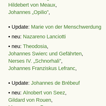
Hildebert von Meaux
,
Johannes „Opilio”
,
• Update:
Marie von der Menschwerdung
• neu:
Nazareno Lanciotti
• neu:
Theodosia
,
Johannes Swierc und Gefährten
,
Nerses IV. „Schnorhali”
,
Johannes Franziskus Lefranc
,
• Update:
Johannes de Brébeuf
• neu:
Alnobert von Seez
,
Gildard von Rouen
,