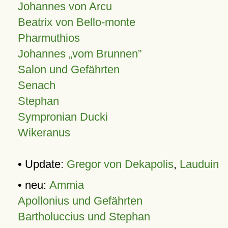
Johannes von Arcu
Beatrix von Bello-monte
Pharmuthios
Johannes
vom Brunnen
Salon und Gefährten
Senach
Stephan
Sympronian Ducki
Wikeranus
• Update:
Gregor von Dekapolis
,
Lauduin
• neu:
Ammia
Apollonius und Gefährten
Bartholuccius und Stephan