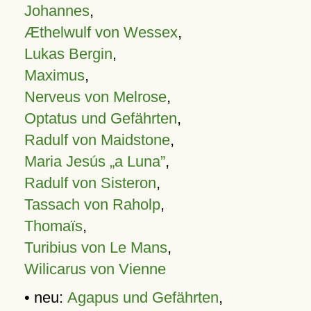
Johannes
,
Æthelwulf von Wessex
,
Lukas Bergin
,
Maximus
,
Nerveus von Melrose
,
Optatus und Gefährten
,
Radulf von Maidstone
,
Maria Jesús „a Luna”
,
Radulf von Sisteron
,
Tassach von Raholp
,
Thomaïs
,
Turibius von Le Mans
,
Wilicarus von Vienne
• neu:
Agapus und Gefährten
,