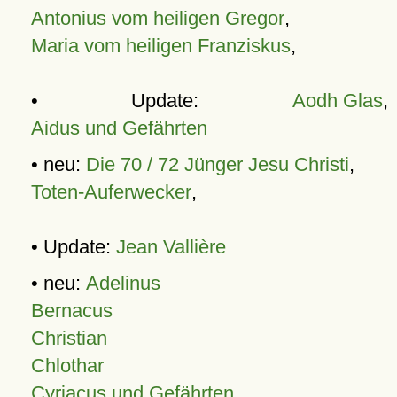
Antonius vom heiligen Gregor
,
Maria vom heiligen Franziskus
,
• Update:
Aodh Glas
,
Aidus und Gefährten
• neu:
Die 70 / 72 Jünger Jesu Christi
,
Toten-Auferwecker
,
• Update:
Jean Vallière
• neu:
Adelinus
Bernacus
Christian
Chlothar
Cyriacus und Gefährten