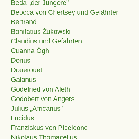
Beda „der Jüngere”
Beocca von Chertsey und Gefährten
Bertrand
Bonifatius Żukowski
Claudius und Gefährten
Cuanna Ógh
Donus
Douerouet
Gaianus
Godefried von Aleth
Godobert von Angers
Julius
Africanus
Lucidus
Franziskus von Piceleone
Nikolaus Thomacellus