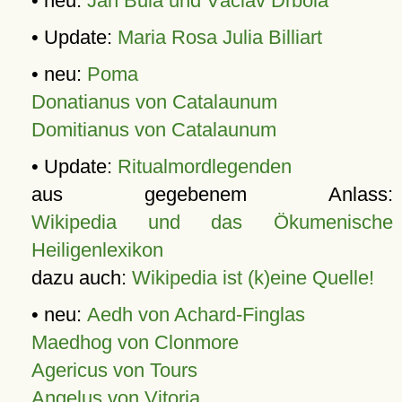
• neu:
Jan Bula und Václav Drbola
• Update:
Maria Rosa Julia Billiart
• neu:
Poma
Donatianus von Catalaunum
Domitianus von Catalaunum
• Update:
Ritualmordlegenden
aus gegebenem Anlass:
Wikipedia und das Ökumenische
Heiligenlexikon
dazu auch:
Wikipedia ist (k)eine Quelle!
• neu:
Aedh von Achard-Finglas
Maedhog von Clonmore
Agericus von Tours
Angelus von Vitoria