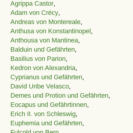
Agrippa Castor
,
Adam von Crécy
,
Andreas von Montereale
,
Anthusa von Konstantinopel
,
Anthousa von Mantinea
,
Balduin und Gefährten
,
Basilius von Parion
,
Kedron von Alexandria
,
Cyprianus und Gefährten
,
David Uribe Velasco
,
Demes und Protion und Gefährten
,
Eocapus und Gefährtinnen
,
Erich II. von Schleswig
,
Euphemia und Gefährten
,
Fulcold von Bern
,