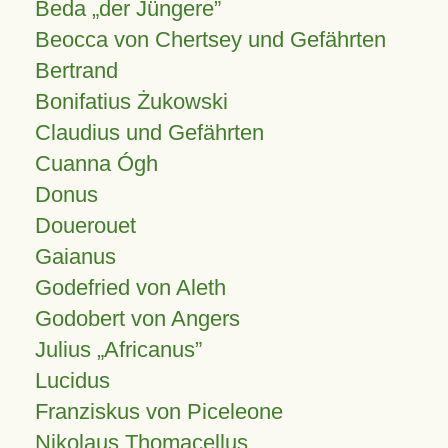
Beda „der Jüngere”
Beocca von Chertsey und Gefährten
Bertrand
Bonifatius Żukowski
Claudius und Gefährten
Cuanna Ógh
Donus
Douerouet
Gaianus
Godefried von Aleth
Godobert von Angers
Julius
Africanus
Lucidus
Franziskus von Piceleone
Nikolaus Thomacellus