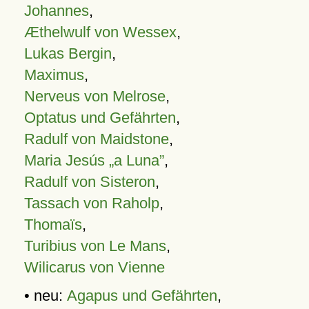
Johannes
,
Æthelwulf von Wessex
,
Lukas Bergin
,
Maximus
,
Nerveus von Melrose
,
Optatus und Gefährten
,
Radulf von Maidstone
,
Maria Jesús „a Luna”
,
Radulf von Sisteron
,
Tassach von Raholp
,
Thomaïs
,
Turibius von Le Mans
,
Wilicarus von Vienne
• neu:
Agapus und Gefährten
,