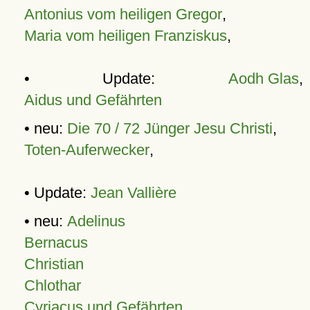
Antonius vom heiligen Gregor
,
Maria vom heiligen Franziskus
,
• Update:
Aodh Glas
,
Aidus und Gefährten
• neu:
Die 70 / 72 Jünger Jesu Christi
,
Toten-Auferwecker
,
• Update:
Jean Vallière
• neu:
Adelinus
Bernacus
Christian
Chlothar
Cyriacus und Gefährten