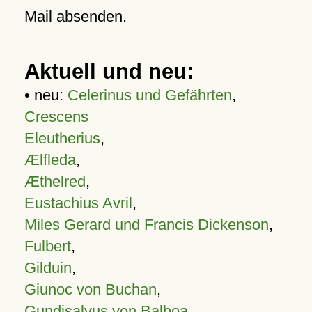
Mail absenden.
Aktuell und neu:
• neu:
Celerinus und Gefährten
,
Crescens
Eleutherius
,
Ælfleda
,
Æthelred
,
Eustachius Avril
,
Miles Gerard und Francis Dickenson
,
Fulbert
,
Gilduin
,
Giunoc von Buchan
,
Gundisalvus von Balboa
,