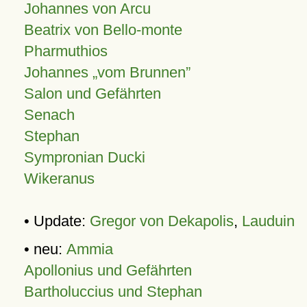
Johannes von Arcu
Beatrix von Bello-monte
Pharmuthios
Johannes
vom Brunnen
Salon und Gefährten
Senach
Stephan
Sympronian Ducki
Wikeranus
• Update:
Gregor von Dekapolis
,
Lauduin
• neu:
Ammia
Apollonius und Gefährten
Bartholuccius und Stephan