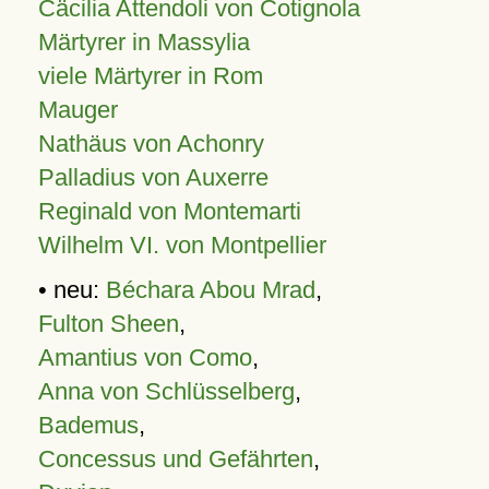
Cäcilia Attendoli von Cotignola
Märtyrer in Massylia
viele Märtyrer in Rom
Mauger
Nathäus von Achonry
Palladius von Auxerre
Reginald von Montemarti
Wilhelm VI. von Montpellier
• neu:
Béchara Abou Mrad
,
Fulton Sheen
,
Amantius von Como
,
Anna von Schlüsselberg
,
Bademus
,
Concessus und Gefährten
,