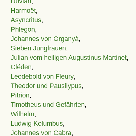
Duvian
,
Harmoët
,
Asyncritus
,
Phlegon
,
Johannes von Organyà
,
Sieben Jungfrauen
,
Julian vom heiligen Augustinus Martinet
,
Cléden
,
Leodebold von Fleury
,
Theodor und Pausilypus
,
Pitrion
,
Timotheus und Gefährten
,
Wilhelm
,
Ludwig Kolumbus
,
Johannes von Cabra
,