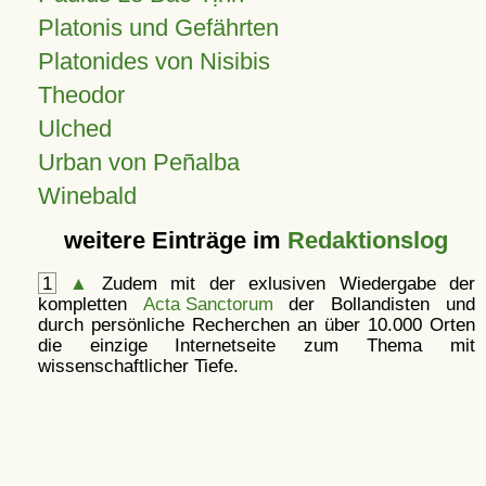
Platonis und Gefährten
Platonides von Nisibis
Theodor
Ulched
Urban von Peñalba
Winebald
weitere Einträge im
Redaktionslog
1
▲
Zudem mit der exlusiven Wiedergabe der
kompletten
Acta Sanctorum
der Bollandisten und
durch persönliche Recherchen an über 10.000 Orten
die einzige Internetseite zum Thema mit
wissenschaftlicher Tiefe.