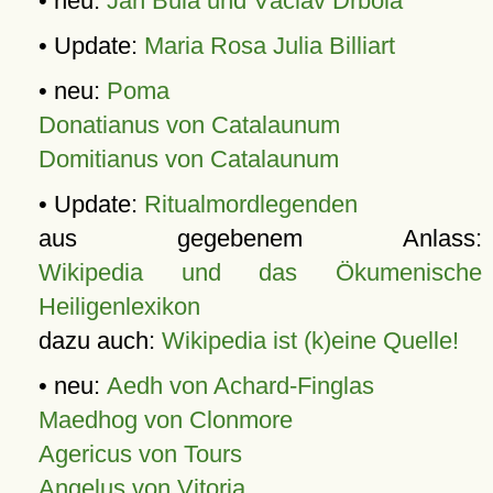
• neu:
Jan Bula und Václav Drbola
• Update:
Maria Rosa Julia Billiart
• neu:
Poma
Donatianus von Catalaunum
Domitianus von Catalaunum
• Update:
Ritualmordlegenden
aus gegebenem Anlass:
Wikipedia und das Ökumenische
Heiligenlexikon
dazu auch:
Wikipedia ist (k)eine Quelle!
• neu:
Aedh von Achard-Finglas
Maedhog von Clonmore
Agericus von Tours
Angelus von Vitoria