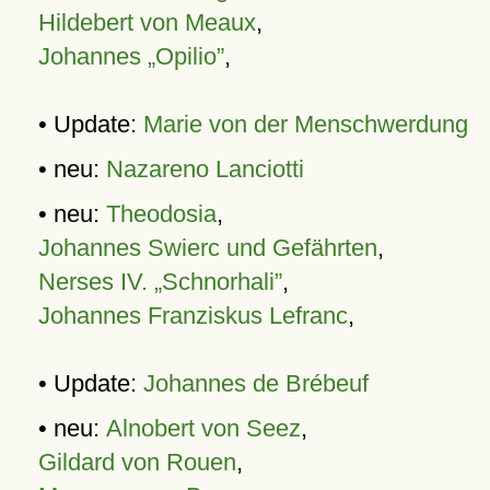
Hildebert von Meaux
,
Johannes „Opilio”
,
• Update:
Marie von der Menschwerdung
• neu:
Nazareno Lanciotti
• neu:
Theodosia
,
Johannes Swierc und Gefährten
,
Nerses IV. „Schnorhali”
,
Johannes Franziskus Lefranc
,
• Update:
Johannes de Brébeuf
• neu:
Alnobert von Seez
,
Gildard von Rouen
,