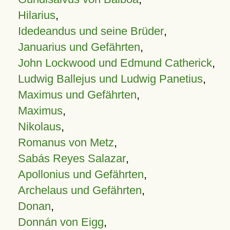
Hilarius
,
Idedeandus und seine Brüder
,
Januarius und Gefährten
,
John Lockwood und Edmund Catherick
,
Ludwig Ballejus und Ludwig Panetius
,
Maximus und Gefährten
,
Maximus
,
Nikolaus
,
Romanus von Metz
,
Sabás Reyes Salazar
,
Apollonius und Gefährten
,
Archelaus und Gefährten
,
Donan
,
Donnán von Eigg
,