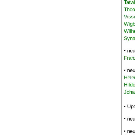
Tatw
Theo
Viss
Wigb
Wilh
Syna
• ne
Fran
• ne
Hele
Hild
Joha
• Up
• ne
• ne