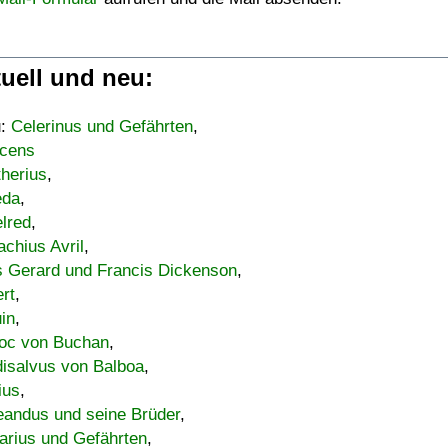
uell und neu:
u:
Celerinus und Gefährten
,
cens
therius
,
eda
,
lred
,
achius Avril
,
s Gerard und Francis Dickenson
,
ert
,
uin
,
oc von Buchan
,
isalvus von Balboa
,
ius
,
eandus und seine Brüder
,
arius und Gefährten
,