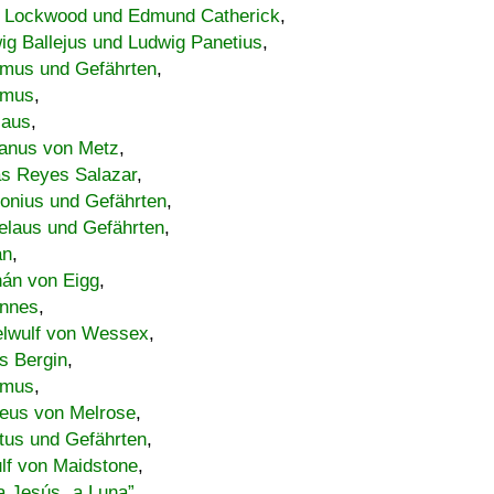
 Lockwood und Edmund Catherick
,
ig Ballejus und Ludwig Panetius
,
mus und Gefährten
,
imus
,
laus
,
nus von Metz
,
s Reyes Salazar
,
lonius und Gefährten
,
elaus und Gefährten
,
an
,
án von Eigg
,
nnes
,
lwulf von Wessex
,
s Bergin
,
imus
,
eus von Melrose
,
tus und Gefährten
,
lf von Maidstone
,
a Jesús „a Luna”
,