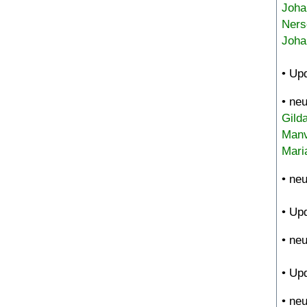
Joha
Ners
Joha
• Up
• ne
Gild
Manv
Mari
• ne
• Up
• ne
• Up
• ne