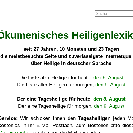
Ökumenisches Heiligenlexi
seit
27 Jahren, 10 Monaten und 23 Tagen
die meistbesuchte Seite und zuverlässigste Internetque
über Heilige in deutscher Sprache
Die Liste aller Heiligen für heute,
den 8. August
Die Liste aller Heiligen für morgen,
den 9. August
Der eine Tagesheilige für heute
, den 8. August
Der eine Tagesheilige für morgen
, den 9. August
Service:
Wir schicken Ihnen den
Tagesheiligen
jeden Mo
kostenlos in Ihr E-Mail-Postfach. Zum Bestellen bitte die
Mail-Formular
aufrufen und die Mail absenden.