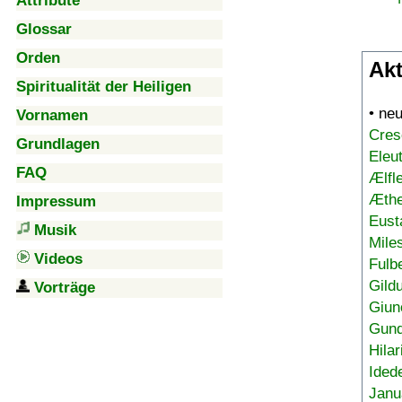
Attribute
Glossar
Orden
Akt
Spiritualität der Heiligen
• ne
Vornamen
Cres
Grundlagen
Eleu
FAQ
Ælfl
Æthe
Impressum
Eust
Musik
Mile
Videos
Fulb
Gild
Vorträge
Giun
Gund
Hilar
Ided
Janu