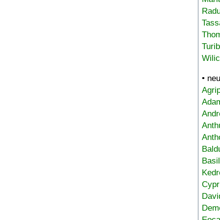
Radu
Tass
Tho
Turi
Wili
• ne
Agri
Adam
Andr
Anth
Anth
Bald
Basi
Kedr
Cypr
Davi
Deme
Eoca