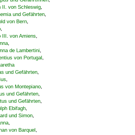
h II. von Schleswig
,
emia und Gefährten
,
old von Bern
,
o
,
 III. von Amiens
,
nna
,
nna de Lambertini
,
entius von Portugal
,
aretha
s und Gefährten
,
ius
,
us von Montepiano
,
us und Gefährten
,
tus und Gefährten
,
lph Ebifagh
,
ard und Simon
,
anna
,
han von Barquel
,