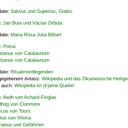
date:
Salvius und Superius
,
Godric
u:
Jan Bula und Václav Drbola
date:
Maria Rosa Julia Billiart
u:
Poma
tianus von Catalaunum
tianus von Catalaunum
date:
Ritualmordlegenden
gegebenem Anlass:
Wikipedia und das Ökumenische Heilige
 auch:
Wikipedia ist (k)eine Quelle!
u:
Aedh von Achard-Finglas
hog von Clonmore
icus von Tours
lus von Vitoria
ianus und Gefährten