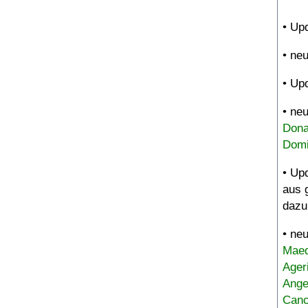
• Up
• ne
• Up
• ne
Dona
Domi
• Up
aus 
dazu
• ne
Maed
Ager
Ange
Canc