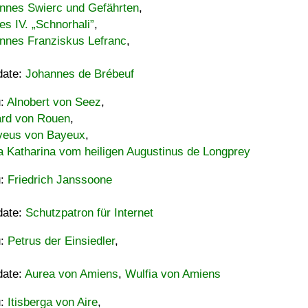
nnes Swierc und Gefährten
,
es IV. „Schnorhali”
,
nnes Franziskus Lefranc
,
date:
Johannes de Brébeuf
u:
Alnobert von Seez
,
ard von Rouen
,
eus von Bayeux
,
a Katharina vom heiligen Augustinus de Longprey
u:
Friedrich Janssoone
date:
Schutzpatron für Internet
u:
Petrus der Einsiedler
,
date:
Aurea von Amiens
,
Wulfia von Amiens
u:
Itisberga von Aire
,