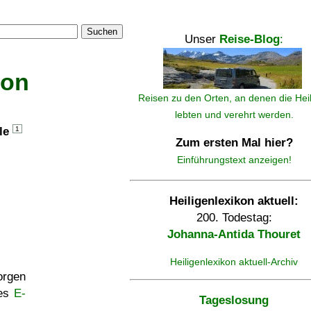
Suchen
Unser
Reise-Blog
:
kon
Reisen zu den Orten, an denen die Hei
lebten und verehrt werden.
lle
1
Zum ersten Mal hier?
Einführungstext anzeigen!
Heiligenlexikon aktuell:
200. Todestag:
Johanna-Antida Thouret
Heiligenlexikon aktuell-Archiv
rgen
ses
E-
Tageslosung