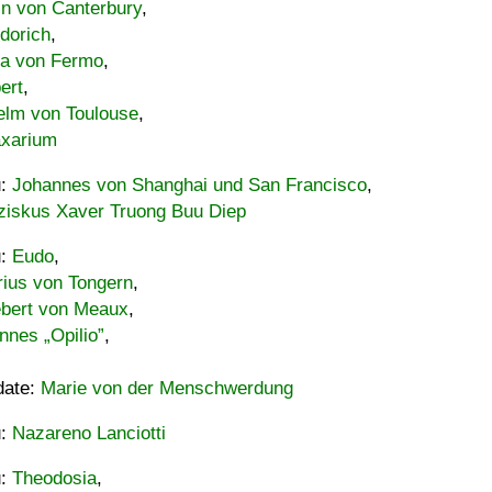
in von Canterbury
,
dorich
,
ia von Fermo
,
ert
,
elm von Toulouse
,
xarium
u:
Johannes von Shanghai und San Francisco
,
ziskus Xaver Truong Buu Diep
u:
Eudo
,
rius von Tongern
,
ebert von Meaux
,
nnes „Opilio”
,
date:
Marie von der Menschwerdung
u:
Nazareno Lanciotti
u:
Theodosia
,