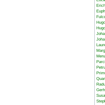
Eric
Euph
Fulc
Hug
Hugo
Joha
Joha
Laur
Marg
Mena
Parc
Petr
Prim
Quar
Radu
Gerh
Sus
Step