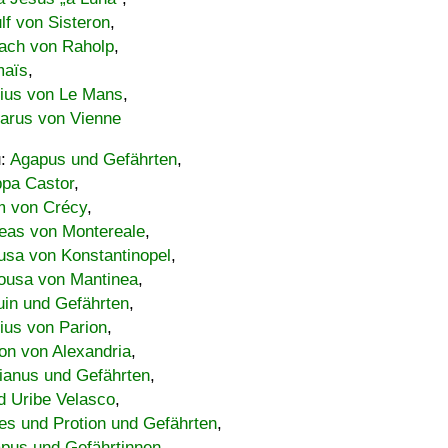
lf von Sisteron
,
ach von Raholp
,
maïs
,
bius von Le Mans
,
carus von Vienne
u:
Agapus und Gefährten
,
ppa Castor
,
 von Crécy
,
eas von Montereale
,
usa von Konstantinopel
,
ousa von Mantinea
,
uin und Gefährten
,
lius von Parion
,
on von Alexandria
,
ianus und Gefährten
,
d Uribe Velasco
,
s und Protion und Gefährten
,
pus und Gefährtinnen
,