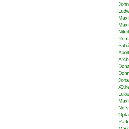
John
Ludw
Maxi
Max
Niko
Roma
Sabá
Apol
Arch
Don
Donn
Joha
Æthe
Luka
Max
Nerv
Opta
Radu
Mari