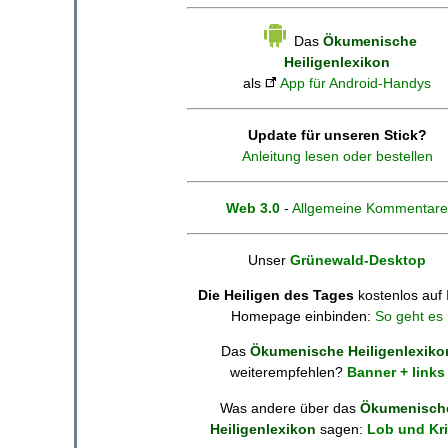
Das
Ökumenische
Heiligenlexikon
als
App für Android-Handys
Update für unseren Stick?
Anleitung lesen oder bestellen
Web 3.0
-
Allgemeine Kommentare
Unser
Grünewald-Desktop
Die Heiligen des Tages
kostenlos auf 
Homepage einbinden:
So geht es
Das
Ökumenische Heiligenlexiko
weiterempfehlen?
Banner + links
Was andere über das
Ökumenisch
Heiligenlexikon
sagen:
Lob und Kri