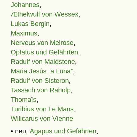
Johannes
,
Æthelwulf von Wessex
,
Lukas Bergin
,
Maximus
,
Nerveus von Melrose
,
Optatus und Gefährten
,
Radulf von Maidstone
,
Maria Jesús „a Luna”
,
Radulf von Sisteron
,
Tassach von Raholp
,
Thomaïs
,
Turibius von Le Mans
,
Wilicarus von Vienne
• neu:
Agapus und Gefährten
,