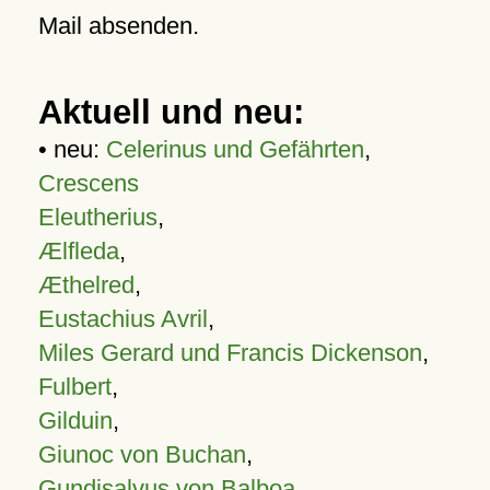
Mail absenden.
Aktuell und neu:
• neu:
Celerinus und Gefährten
,
Crescens
Eleutherius
,
Ælfleda
,
Æthelred
,
Eustachius Avril
,
Miles Gerard und Francis Dickenson
,
Fulbert
,
Gilduin
,
Giunoc von Buchan
,
Gundisalvus von Balboa
,