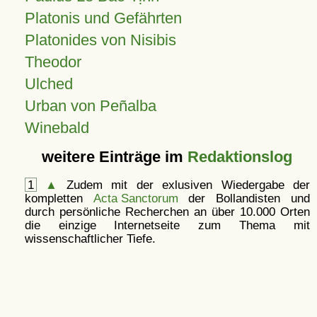
Platonis und Gefährten
Platonides von Nisibis
Theodor
Ulched
Urban von Peñalba
Winebald
weitere Einträge im
Redaktionslog
1
▲
Zudem mit der exlusiven Wiedergabe der
kompletten
Acta Sanctorum
der Bollandisten und
durch persönliche Recherchen an über 10.000 Orten
die einzige Internetseite zum Thema mit
wissenschaftlicher Tiefe.