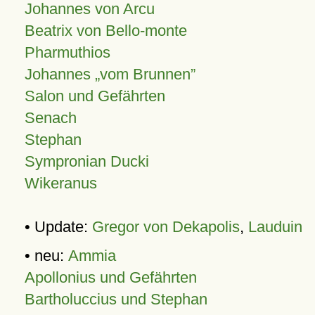
Johannes von Arcu
Beatrix von Bello-monte
Pharmuthios
Johannes
vom Brunnen
Salon und Gefährten
Senach
Stephan
Sympronian Ducki
Wikeranus
• Update:
Gregor von Dekapolis
,
Lauduin
• neu:
Ammia
Apollonius und Gefährten
Bartholuccius und Stephan