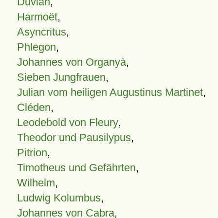
Duvian
,
Harmoët
,
Asyncritus
,
Phlegon
,
Johannes von Organyà
,
Sieben Jungfrauen
,
Julian vom heiligen Augustinus Martinet
,
Cléden
,
Leodebold von Fleury
,
Theodor und Pausilypus
,
Pitrion
,
Timotheus und Gefährten
,
Wilhelm
,
Ludwig Kolumbus
,
Johannes von Cabra
,