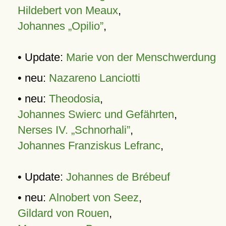
Hildebert von Meaux
,
Johannes „Opilio”
,
• Update:
Marie von der Menschwerdung
• neu:
Nazareno Lanciotti
• neu:
Theodosia
,
Johannes Swierc und Gefährten
,
Nerses IV. „Schnorhali”
,
Johannes Franziskus Lefranc
,
• Update:
Johannes de Brébeuf
• neu:
Alnobert von Seez
,
Gildard von Rouen
,