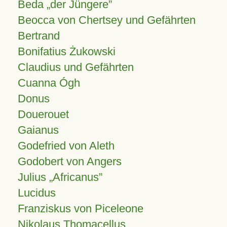
Beda „der Jüngere”
Beocca von Chertsey und Gefährten
Bertrand
Bonifatius Żukowski
Claudius und Gefährten
Cuanna Ógh
Donus
Douerouet
Gaianus
Godefried von Aleth
Godobert von Angers
Julius
Africanus
Lucidus
Franziskus von Piceleone
Nikolaus Thomacellus