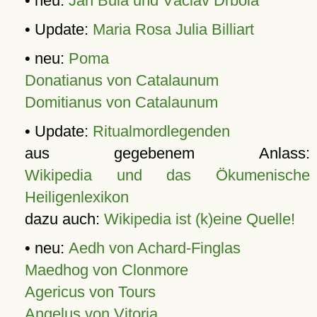
• neu:
Jan Bula und Václav Drbola
• Update:
Maria Rosa Julia Billiart
• neu:
Poma
Donatianus von Catalaunum
Domitianus von Catalaunum
• Update:
Ritualmordlegenden
aus gegebenem Anlass:
Wikipedia und das Ökumenische
Heiligenlexikon
dazu auch:
Wikipedia ist (k)eine Quelle!
• neu:
Aedh von Achard-Finglas
Maedhog von Clonmore
Agericus von Tours
Angelus von Vitoria