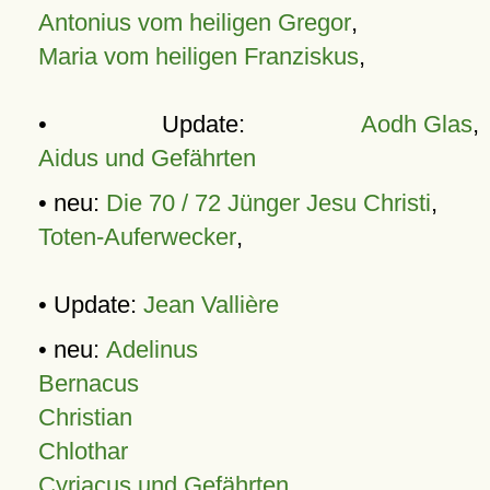
Antonius vom heiligen Gregor
,
Maria vom heiligen Franziskus
,
• Update:
Aodh Glas
,
Aidus und Gefährten
• neu:
Die 70 / 72 Jünger Jesu Christi
,
Toten-Auferwecker
,
• Update:
Jean Vallière
• neu:
Adelinus
Bernacus
Christian
Chlothar
Cyriacus und Gefährten