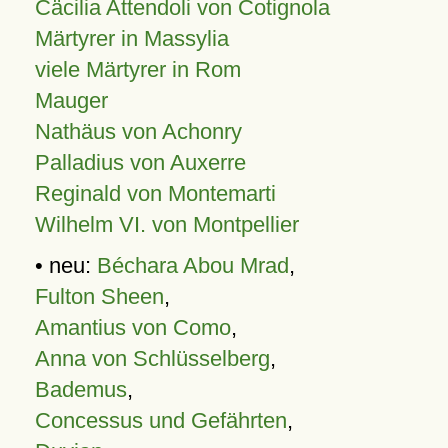
Cäcilia Attendoli von Cotignola
Märtyrer in Massylia
viele Märtyrer in Rom
Mauger
Nathäus von Achonry
Palladius von Auxerre
Reginald von Montemarti
Wilhelm VI. von Montpellier
• neu:
Béchara Abou Mrad
,
Fulton Sheen
,
Amantius von Como
,
Anna von Schlüsselberg
,
Bademus
,
Concessus und Gefährten
,