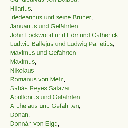
Hilarius
,
Idedeandus und seine Brüder
,
Januarius und Gefährten
,
John Lockwood und Edmund Catherick
,
Ludwig Ballejus und Ludwig Panetius
,
Maximus und Gefährten
,
Maximus
,
Nikolaus
,
Romanus von Metz
,
Sabás Reyes Salazar
,
Apollonius und Gefährten
,
Archelaus und Gefährten
,
Donan
,
Donnán von Eigg
,