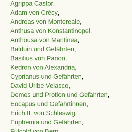
Agrippa Castor
,
Adam von Crécy
,
Andreas von Montereale
,
Anthusa von Konstantinopel
,
Anthousa von Mantinea
,
Balduin und Gefährten
,
Basilius von Parion
,
Kedron von Alexandria
,
Cyprianus und Gefährten
,
David Uribe Velasco
,
Demes und Protion und Gefährten
,
Eocapus und Gefährtinnen
,
Erich II. von Schleswig
,
Euphemia und Gefährten
,
Fulcold von Bern
,