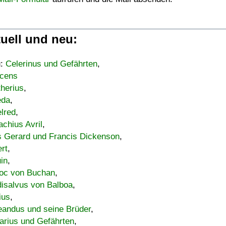
uell und neu:
u:
Celerinus und Gefährten
,
cens
therius
,
eda
,
lred
,
achius Avril
,
s Gerard und Francis Dickenson
,
ert
,
uin
,
oc von Buchan
,
isalvus von Balboa
,
ius
,
eandus und seine Brüder
,
arius und Gefährten
,