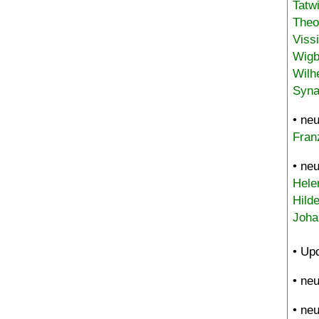
Tatw
Theo
Viss
Wigb
Wilh
Syna
• ne
Fran
• ne
Hele
Hild
Joha
• Up
• ne
• ne