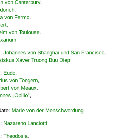
in von Canterbury
,
dorich
,
ia von Fermo
,
ert
,
elm von Toulouse
,
xarium
u:
Johannes von Shanghai und San Francisco
,
ziskus Xaver Truong Buu Diep
u:
Eudo
,
rius von Tongern
,
ebert von Meaux
,
nnes „Opilio”
,
date:
Marie von der Menschwerdung
u:
Nazareno Lanciotti
u:
Theodosia
,