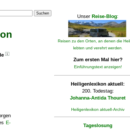
Suchen
Unser
Reise-Blog
:
kon
Reisen zu den Orten, an denen die Hei
lebten und verehrt werden.
lle
1
Zum ersten Mal hier?
Einführungstext anzeigen!
Heiligenlexikon aktuell:
200. Todestag:
Johanna-Antida Thouret
Heiligenlexikon aktuell-Archiv
rgen
ses
E-
Tageslosung