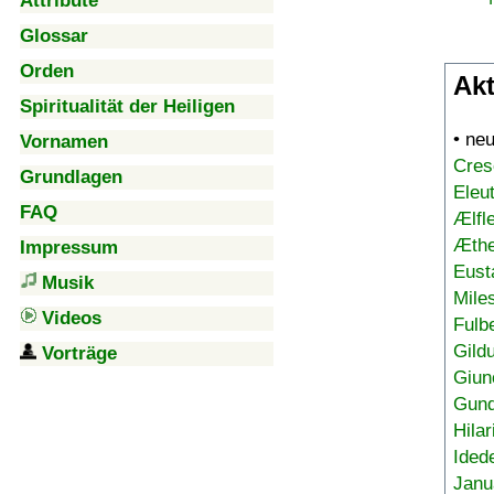
Attribute
Glossar
Orden
Akt
Spiritualität der Heiligen
• ne
Vornamen
Cres
Grundlagen
Eleu
FAQ
Ælfl
Æthe
Impressum
Eust
Musik
Mile
Videos
Fulb
Gild
Vorträge
Giun
Gund
Hilar
Ided
Janu