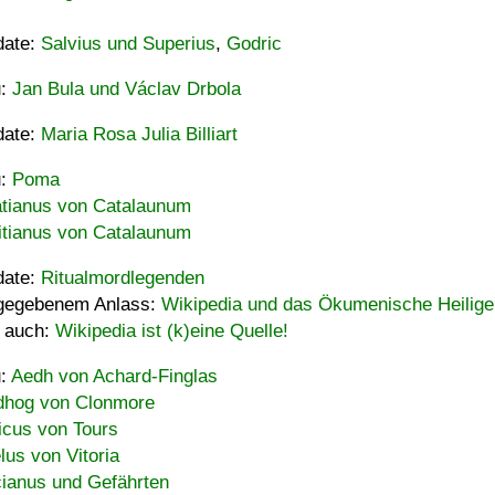
date:
Salvius und Superius
,
Godric
u:
Jan Bula und Václav Drbola
date:
Maria Rosa Julia Billiart
u:
Poma
tianus von Catalaunum
tianus von Catalaunum
date:
Ritualmordlegenden
gegebenem Anlass:
Wikipedia und das Ökumenische Heilige
 auch:
Wikipedia ist (k)eine Quelle!
u:
Aedh von Achard-Finglas
hog von Clonmore
icus von Tours
lus von Vitoria
ianus und Gefährten