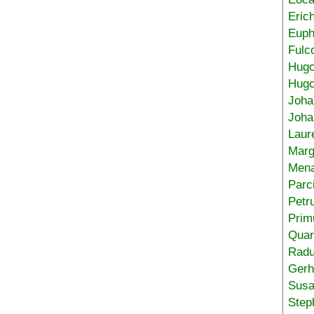
Eric
Euph
Fulc
Hug
Hugo
Joha
Joha
Laur
Marg
Mena
Parc
Petr
Prim
Quar
Radu
Gerh
Sus
Step