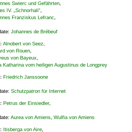
nnes Swierc und Gefährten
,
es IV. „Schnorhali”
,
nnes Franziskus Lefranc
,
date:
Johannes de Brébeuf
u:
Alnobert von Seez
,
ard von Rouen
,
eus von Bayeux
,
a Katharina vom heiligen Augustinus de Longprey
u:
Friedrich Janssoone
date:
Schutzpatron für Internet
u:
Petrus der Einsiedler
,
date:
Aurea von Amiens
,
Wulfia von Amiens
u:
Itisberga von Aire
,