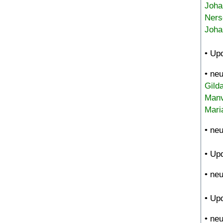
Joha
Ners
Joha
• Up
• ne
Gild
Manv
Mari
• ne
• Up
• ne
• Up
• ne