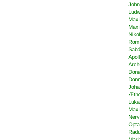
John
Ludw
Maxi
Max
Niko
Roma
Sabá
Apol
Arch
Don
Donn
Joha
Æthe
Luka
Max
Nerv
Opta
Radu
Mari