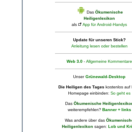
Das
Ökumenische
Heiligenlexikon
als
App für Android-Handys
Update für unseren Stick?
Anleitung lesen oder bestellen
Web 3.0
-
Allgemeine Kommentare
Unser
Grünewald-Desktop
Die Heiligen des Tages
kostenlos auf 
Homepage einbinden:
So geht es
Das
Ökumenische Heiligenlexiko
weiterempfehlen?
Banner + links
Was andere über das
Ökumenisch
Heiligenlexikon
sagen:
Lob und Kri