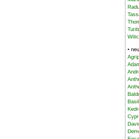
Radu
Tass
Tho
Turi
Wili
• ne
Agri
Adam
Andr
Anth
Anth
Bald
Basi
Kedr
Cypr
Davi
Deme
Eoca