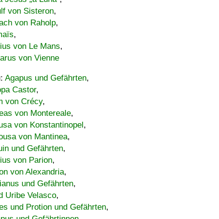
lf von Sisteron
,
ach von Raholp
,
maïs
,
bius von Le Mans
,
carus von Vienne
u:
Agapus und Gefährten
,
ppa Castor
,
 von Crécy
,
eas von Montereale
,
usa von Konstantinopel
,
ousa von Mantinea
,
uin und Gefährten
,
lius von Parion
,
on von Alexandria
,
ianus und Gefährten
,
d Uribe Velasco
,
s und Protion und Gefährten
,
pus und Gefährtinnen
,