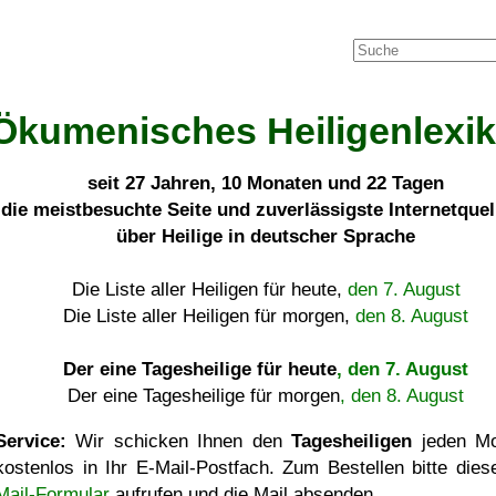
Ökumenisches Heiligenlexi
seit
27 Jahren, 10 Monaten und 22 Tagen
die meistbesuchte Seite und zuverlässigste Internetque
über Heilige in deutscher Sprache
Die Liste aller Heiligen für heute,
den 7. August
Die Liste aller Heiligen für morgen,
den 8. August
Der eine Tagesheilige für heute
, den 7. August
Der eine Tagesheilige für morgen
, den 8. August
Service:
Wir schicken Ihnen den
Tagesheiligen
jeden Mo
kostenlos in Ihr E-Mail-Postfach. Zum Bestellen bitte die
Mail-Formular
aufrufen und die Mail absenden.