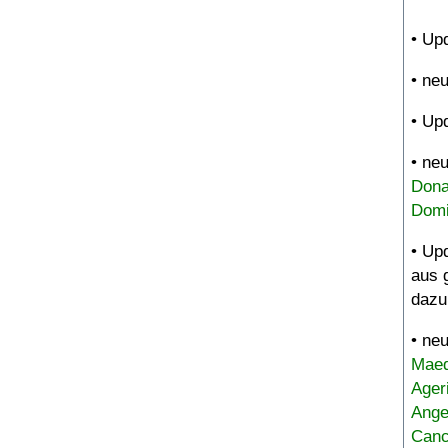
• Up
• ne
• Up
• ne
Dona
Domi
• Up
aus 
dazu
• ne
Maed
Ager
Ange
Canc