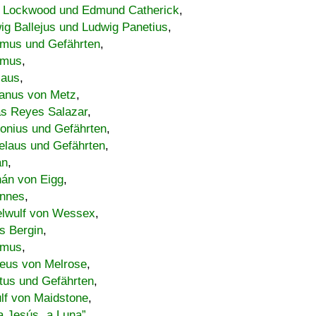
 Lockwood und Edmund Catherick
,
ig Ballejus und Ludwig Panetius
,
mus und Gefährten
,
imus
,
laus
,
nus von Metz
,
s Reyes Salazar
,
lonius und Gefährten
,
elaus und Gefährten
,
an
,
án von Eigg
,
nnes
,
lwulf von Wessex
,
s Bergin
,
imus
,
eus von Melrose
,
tus und Gefährten
,
lf von Maidstone
,
a Jesús „a Luna”
,