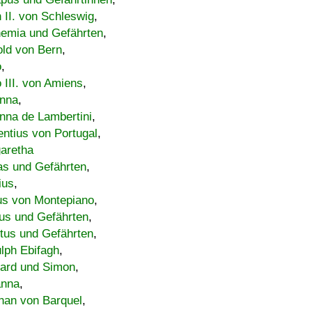
h II. von Schleswig
,
emia und Gefährten
,
old von Bern
,
o
,
 III. von Amiens
,
nna
,
nna de Lambertini
,
entius von Portugal
,
aretha
s und Gefährten
,
ius
,
us von Montepiano
,
us und Gefährten
,
tus und Gefährten
,
lph Ebifagh
,
ard und Simon
,
anna
,
han von Barquel
,