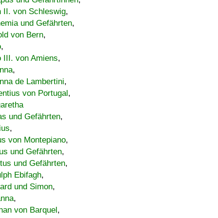
h II. von Schleswig
,
emia und Gefährten
,
old von Bern
,
o
,
 III. von Amiens
,
nna
,
nna de Lambertini
,
entius von Portugal
,
aretha
s und Gefährten
,
ius
,
us von Montepiano
,
us und Gefährten
,
tus und Gefährten
,
lph Ebifagh
,
ard und Simon
,
anna
,
han von Barquel
,