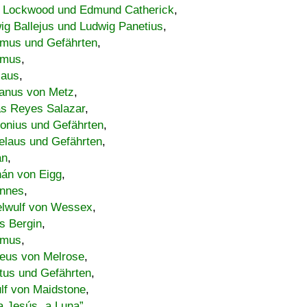
 Lockwood und Edmund Catherick
,
ig Ballejus und Ludwig Panetius
,
mus und Gefährten
,
imus
,
laus
,
nus von Metz
,
s Reyes Salazar
,
lonius und Gefährten
,
elaus und Gefährten
,
an
,
án von Eigg
,
nnes
,
lwulf von Wessex
,
s Bergin
,
imus
,
eus von Melrose
,
tus und Gefährten
,
lf von Maidstone
,
a Jesús „a Luna”
,