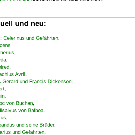
uell und neu:
u:
Celerinus und Gefährten
,
cens
therius
,
eda
,
lred
,
achius Avril
,
s Gerard und Francis Dickenson
,
ert
,
uin
,
oc von Buchan
,
isalvus von Balboa
,
ius
,
eandus und seine Brüder
,
arius und Gefährten
,