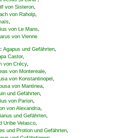
lf von Sisteron
,
ach von Raholp
,
maïs
,
bius von Le Mans
,
carus von Vienne
u:
Agapus und Gefährten
,
ppa Castor
,
 von Crécy
,
eas von Montereale
,
usa von Konstantinopel
,
ousa von Mantinea
,
uin und Gefährten
,
lius von Parion
,
on von Alexandria
,
ianus und Gefährten
,
d Uribe Velasco
,
s und Protion und Gefährten
,
pus und Gefährtinnen
,