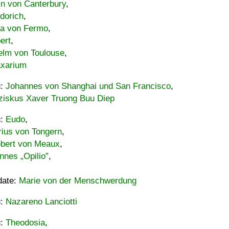
in von Canterbury
,
dorich
,
ia von Fermo
,
ert
,
elm von Toulouse
,
xarium
u:
Johannes von Shanghai und San Francisco
,
ziskus Xaver Truong Buu Diep
u:
Eudo
,
rius von Tongern
,
ebert von Meaux
,
nnes „Opilio”
,
date:
Marie von der Menschwerdung
u:
Nazareno Lanciotti
u:
Theodosia
,