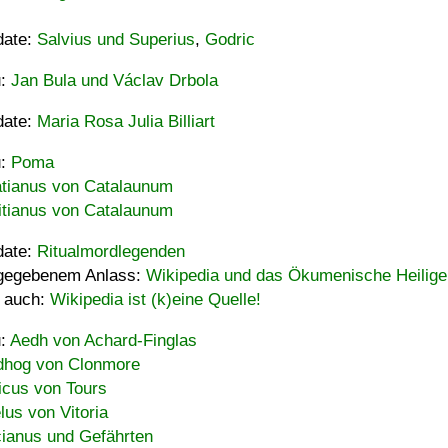
date:
Salvius und Superius
,
Godric
u:
Jan Bula und Václav Drbola
date:
Maria Rosa Julia Billiart
u:
Poma
tianus von Catalaunum
tianus von Catalaunum
date:
Ritualmordlegenden
gegebenem Anlass:
Wikipedia und das Ökumenische Heilige
 auch:
Wikipedia ist (k)eine Quelle!
u:
Aedh von Achard-Finglas
hog von Clonmore
icus von Tours
lus von Vitoria
ianus und Gefährten