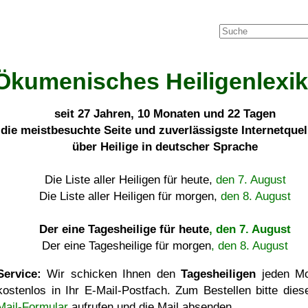
Ökumenisches Heiligenlexi
seit
27 Jahren, 10 Monaten und 22 Tagen
die meistbesuchte Seite und zuverlässigste Internetque
über Heilige in deutscher Sprache
Die Liste aller Heiligen für heute,
den 7. August
Die Liste aller Heiligen für morgen,
den 8. August
Der eine Tagesheilige für heute
, den 7. August
Der eine Tagesheilige für morgen
, den 8. August
Service:
Wir schicken Ihnen den
Tagesheiligen
jeden Mo
kostenlos in Ihr E-Mail-Postfach. Zum Bestellen bitte die
Mail-Formular
aufrufen und die Mail absenden.