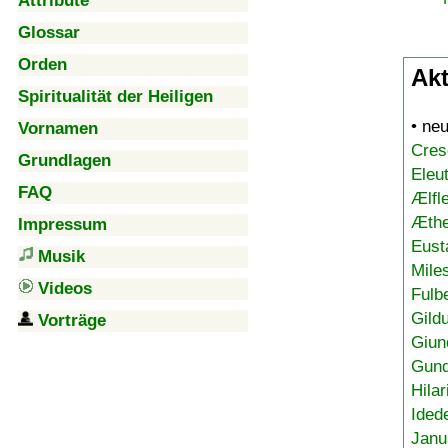
Attribute
Glossar
Orden
Akt
Spiritualität der Heiligen
• ne
Vornamen
Cres
Grundlagen
Eleu
FAQ
Ælfl
Æthe
Impressum
Eust
Musik
Mile
Videos
Fulb
Gild
Vorträge
Giun
Gund
Hilar
Ided
Janu