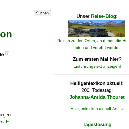
Suchen
Unser
Reise-Blog
:
kon
Reisen zu den Orten, an denen die Hei
lebten und verehrt werden.
lle
1
Zum ersten Mal hier?
Einführungstext anzeigen!
Heiligenlexikon aktuell:
200. Todestag:
Johanna-Antida Thouret
Heiligenlexikon aktuell-Archiv
rgen
ses
E-
Tageslosung