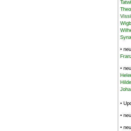
Tatw
Theo
Viss
Wigb
Wilh
Syna
• ne
Fran
• ne
Hele
Hild
Joha
• Up
• ne
• ne