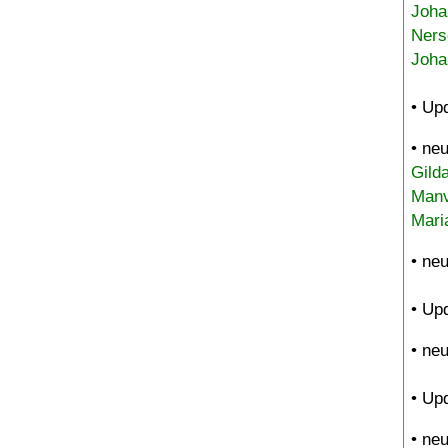
Joha
Ners
Joha
• Up
• ne
Gild
Manv
Mari
• ne
• Up
• ne
• Up
• ne