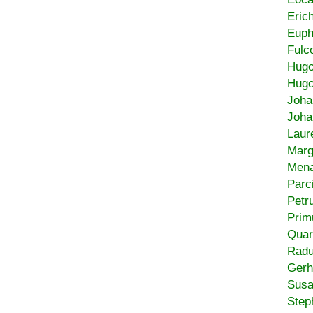
Eric
Euph
Fulc
Hug
Hugo
Joha
Joha
Laur
Marg
Mena
Parc
Petr
Prim
Quar
Radu
Gerh
Sus
Step