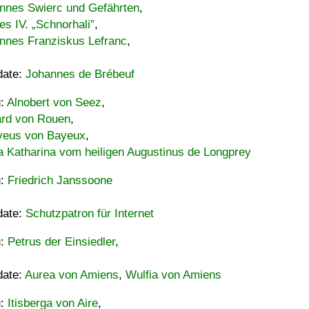
nnes Swierc und Gefährten
,
es IV. „Schnorhali”
,
nnes Franziskus Lefranc
,
date:
Johannes de Brébeuf
u:
Alnobert von Seez
,
ard von Rouen
,
eus von Bayeux
,
a Katharina vom heiligen Augustinus de Longprey
u:
Friedrich Janssoone
date:
Schutzpatron für Internet
u:
Petrus der Einsiedler
,
date:
Aurea von Amiens
,
Wulfia von Amiens
u:
Itisberga von Aire
,