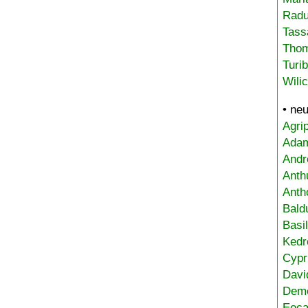
Radu
Tass
Tho
Turi
Wili
• ne
Agri
Adam
Andr
Anth
Anth
Bald
Basi
Kedr
Cypr
Davi
Deme
Eoca