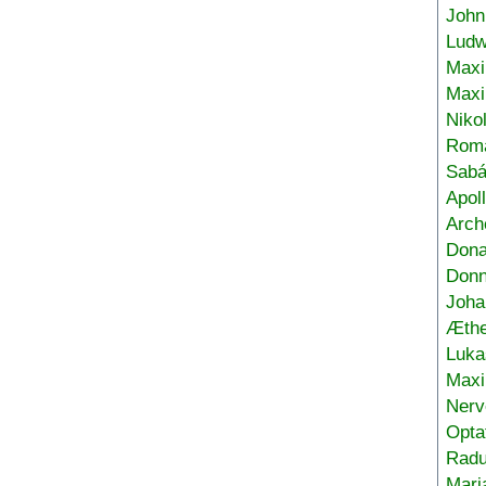
John
Ludw
Maxi
Max
Niko
Roma
Sabá
Apol
Arch
Don
Donn
Joha
Æthe
Luka
Max
Nerv
Opta
Radu
Mari