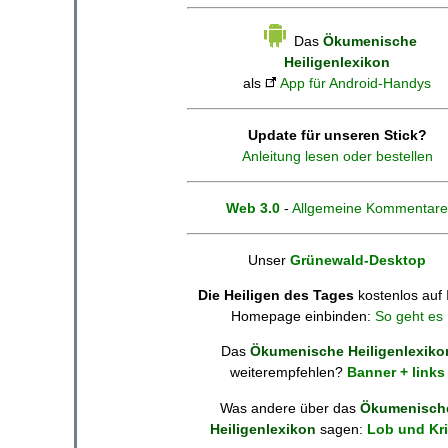
Das
Ökumenische
Heiligenlexikon
als
App für Android-Handys
Update für unseren Stick?
Anleitung lesen oder bestellen
Web 3.0
-
Allgemeine Kommentare
Unser
Grünewald-Desktop
Die Heiligen des Tages
kostenlos auf 
Homepage einbinden:
So geht es
Das
Ökumenische Heiligenlexiko
weiterempfehlen?
Banner + links
Was andere über das
Ökumenisch
Heiligenlexikon
sagen:
Lob und Kri