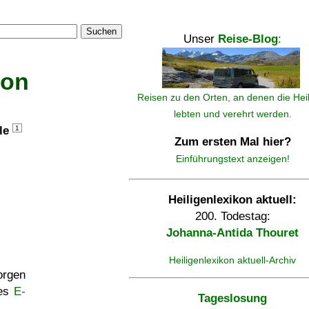
Suchen
Unser
Reise-Blog
:
kon
Reisen zu den Orten, an denen die Hei
lebten und verehrt werden.
lle
1
Zum ersten Mal hier?
Einführungstext anzeigen!
Heiligenlexikon aktuell:
200. Todestag:
Johanna-Antida Thouret
Heiligenlexikon aktuell-Archiv
rgen
ses
E-
Tageslosung