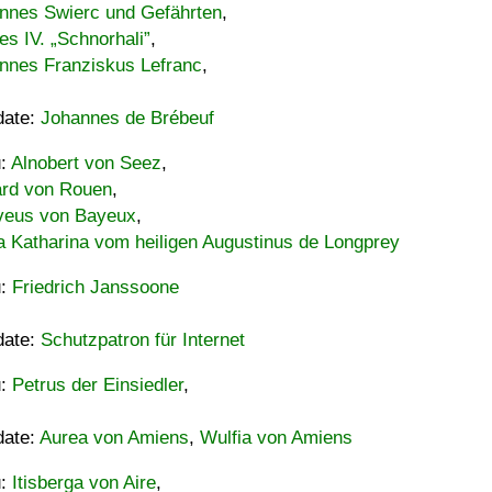
nnes Swierc und Gefährten
,
es IV. „Schnorhali”
,
nnes Franziskus Lefranc
,
date:
Johannes de Brébeuf
u:
Alnobert von Seez
,
ard von Rouen
,
eus von Bayeux
,
a Katharina vom heiligen Augustinus de Longprey
u:
Friedrich Janssoone
date:
Schutzpatron für Internet
u:
Petrus der Einsiedler
,
date:
Aurea von Amiens
,
Wulfia von Amiens
u:
Itisberga von Aire
,