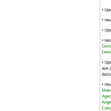
• Up
• ne
• Up
• ne
Dona
Domi
• Up
aus 
dazu
• ne
Maed
Ager
Ange
Canc