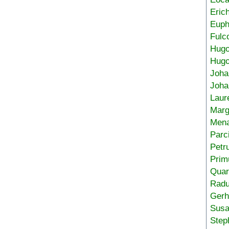
Eric
Euph
Fulc
Hug
Hugo
Joha
Joha
Laur
Marg
Mena
Parc
Petr
Prim
Quar
Radu
Gerh
Sus
Step