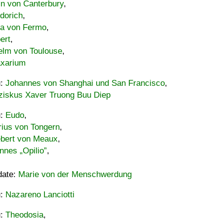
in von Canterbury
,
dorich
,
ia von Fermo
,
ert
,
elm von Toulouse
,
xarium
u:
Johannes von Shanghai und San Francisco
,
ziskus Xaver Truong Buu Diep
u:
Eudo
,
rius von Tongern
,
ebert von Meaux
,
nnes „Opilio”
,
date:
Marie von der Menschwerdung
u:
Nazareno Lanciotti
u:
Theodosia
,