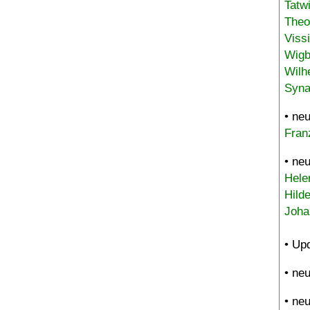
Tatw
Theo
Viss
Wigb
Wilh
Syna
• ne
Fran
• ne
Hele
Hild
Joha
• Up
• ne
• ne