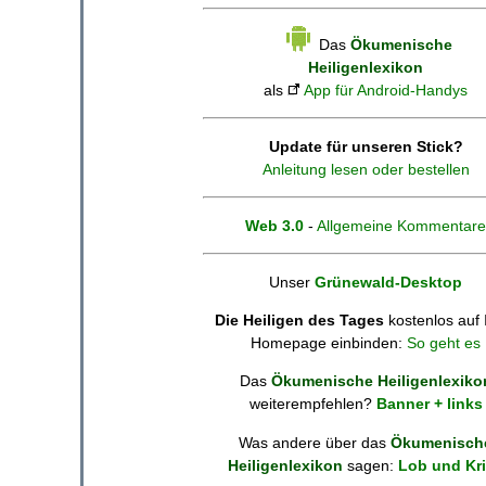
Das
Ökumenische
Heiligenlexikon
als
App für Android-Handys
Update für unseren Stick?
Anleitung lesen oder bestellen
Web 3.0
-
Allgemeine Kommentare
Unser
Grünewald-Desktop
Die Heiligen des Tages
kostenlos auf 
Homepage einbinden:
So geht es
Das
Ökumenische Heiligenlexiko
weiterempfehlen?
Banner + links
Was andere über das
Ökumenisch
Heiligenlexikon
sagen:
Lob und Kri