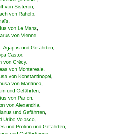
lf von Sisteron
,
ach von Raholp
,
maïs
,
bius von Le Mans
,
carus von Vienne
u:
Agapus und Gefährten
,
ppa Castor
,
 von Crécy
,
eas von Montereale
,
usa von Konstantinopel
,
ousa von Mantinea
,
uin und Gefährten
,
lius von Parion
,
on von Alexandria
,
ianus und Gefährten
,
d Uribe Velasco
,
s und Protion und Gefährten
,
pus und Gefährtinnen
,