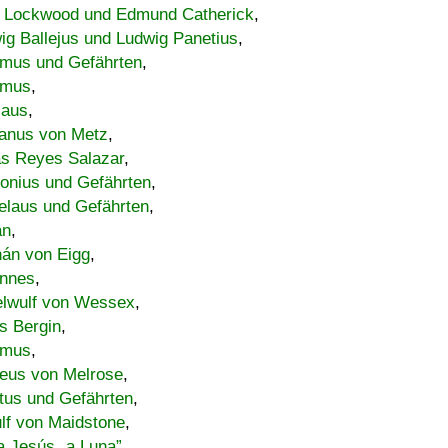
 Lockwood und Edmund Catherick
,
ig Ballejus und Ludwig Panetius
,
mus und Gefährten
,
imus
,
laus
,
nus von Metz
,
s Reyes Salazar
,
lonius und Gefährten
,
elaus und Gefährten
,
an
,
án von Eigg
,
nnes
,
lwulf von Wessex
,
s Bergin
,
imus
,
eus von Melrose
,
tus und Gefährten
,
lf von Maidstone
,
a Jesús „a Luna”
,