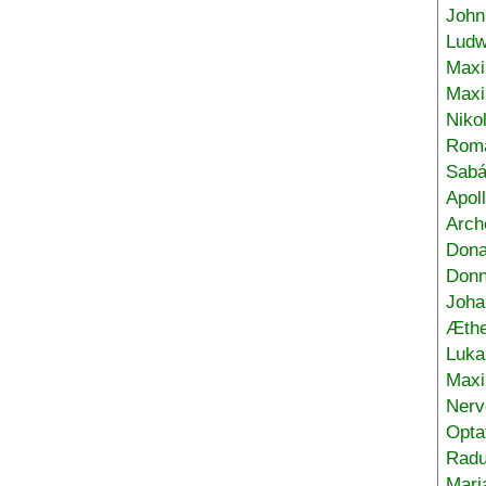
John
Ludw
Maxi
Max
Niko
Roma
Sabá
Apol
Arch
Don
Donn
Joha
Æthe
Luka
Max
Nerv
Opta
Radu
Mari