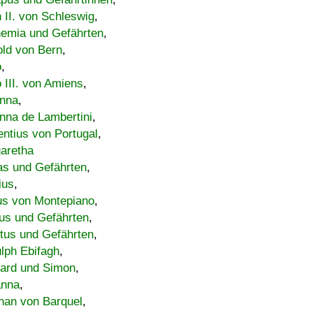
h II. von Schleswig
,
emia und Gefährten
,
old von Bern
,
o
,
 III. von Amiens
,
nna
,
nna de Lambertini
,
entius von Portugal
,
aretha
s und Gefährten
,
ius
,
us von Montepiano
,
us und Gefährten
,
tus und Gefährten
,
lph Ebifagh
,
ard und Simon
,
anna
,
han von Barquel
,