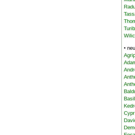
Radu
Tass
Tho
Turi
Wili
• ne
Agri
Adam
Andr
Anth
Anth
Bald
Basi
Kedr
Cypr
Davi
Deme
Eoca