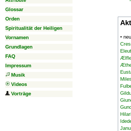
Attribute
Glossar
Orden
Akt
Spiritualität der Heiligen
• ne
Vornamen
Cres
Grundlagen
Eleu
FAQ
Ælfl
Æthe
Impressum
Eust
Musik
Mile
Videos
Fulb
Gild
Vorträge
Giun
Gund
Hilar
Ided
Janu