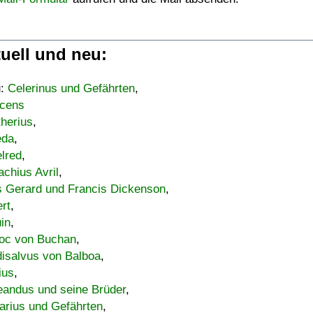
uell und neu:
u:
Celerinus und Gefährten
,
cens
therius
,
eda
,
lred
,
achius Avril
,
s Gerard und Francis Dickenson
,
ert
,
uin
,
oc von Buchan
,
isalvus von Balboa
,
ius
,
eandus und seine Brüder
,
arius und Gefährten
,