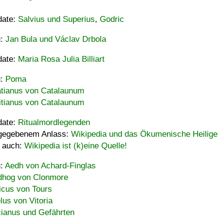
date:
Salvius und Superius
,
Godric
u:
Jan Bula und Václav Drbola
date:
Maria Rosa Julia Billiart
u:
Poma
tianus von Catalaunum
tianus von Catalaunum
date:
Ritualmordlegenden
gegebenem Anlass:
Wikipedia und das Ökumenische Heilige
 auch:
Wikipedia ist (k)eine Quelle!
u:
Aedh von Achard-Finglas
hog von Clonmore
icus von Tours
lus von Vitoria
ianus und Gefährten