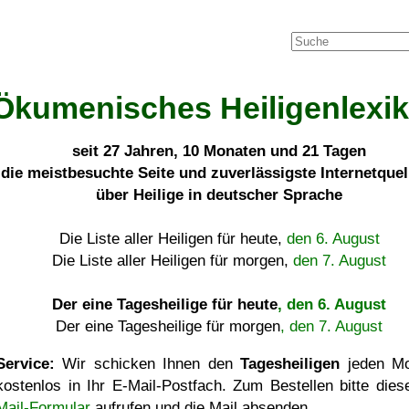
Ökumenisches Heiligenlexi
seit
27 Jahren, 10 Monaten und 21 Tagen
die meistbesuchte Seite und zuverlässigste Internetque
über Heilige in deutscher Sprache
Die Liste aller Heiligen für heute,
den 6. August
Die Liste aller Heiligen für morgen,
den 7. August
Der eine Tagesheilige für heute
, den 6. August
Der eine Tagesheilige für morgen
, den 7. August
Service:
Wir schicken Ihnen den
Tagesheiligen
jeden Mo
kostenlos in Ihr E-Mail-Postfach. Zum Bestellen bitte die
Mail-Formular
aufrufen und die Mail absenden.