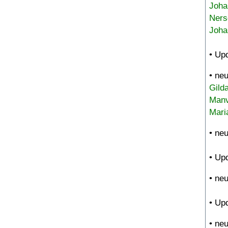
Joha
Ners
Joha
• Up
• ne
Gild
Manv
Mari
• ne
• Up
• ne
• Up
• ne