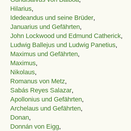
Hilarius
,
Idedeandus und seine Brüder
,
Januarius und Gefährten
,
John Lockwood und Edmund Catherick
,
Ludwig Ballejus und Ludwig Panetius
,
Maximus und Gefährten
,
Maximus
,
Nikolaus
,
Romanus von Metz
,
Sabás Reyes Salazar
,
Apollonius und Gefährten
,
Archelaus und Gefährten
,
Donan
,
Donnán von Eigg
,