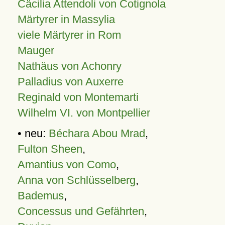
Cäcilia Attendoli von Cotignola
Märtyrer in Massylia
viele Märtyrer in Rom
Mauger
Nathäus von Achonry
Palladius von Auxerre
Reginald von Montemarti
Wilhelm VI. von Montpellier
• neu:
Béchara Abou Mrad
,
Fulton Sheen
,
Amantius von Como
,
Anna von Schlüsselberg
,
Bademus
,
Concessus und Gefährten
,