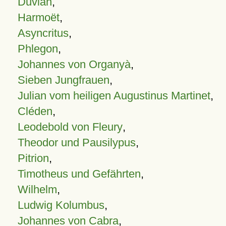
Duvian
,
Harmoët
,
Asyncritus
,
Phlegon
,
Johannes von Organyà
,
Sieben Jungfrauen
,
Julian vom heiligen Augustinus Martinet
,
Cléden
,
Leodebold von Fleury
,
Theodor und Pausilypus
,
Pitrion
,
Timotheus und Gefährten
,
Wilhelm
,
Ludwig Kolumbus
,
Johannes von Cabra
,