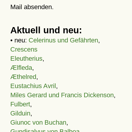
Mail absenden.
Aktuell und neu:
• neu:
Celerinus und Gefährten
,
Crescens
Eleutherius
,
Ælfleda
,
Æthelred
,
Eustachius Avril
,
Miles Gerard und Francis Dickenson
,
Fulbert
,
Gilduin
,
Giunoc von Buchan
,
Gundisalvus von Balboa
,