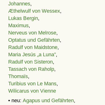
Johannes
,
Æthelwulf von Wessex
,
Lukas Bergin
,
Maximus
,
Nerveus von Melrose
,
Optatus und Gefährten
,
Radulf von Maidstone
,
Maria Jesús „a Luna”
,
Radulf von Sisteron
,
Tassach von Raholp
,
Thomaïs
,
Turibius von Le Mans
,
Wilicarus von Vienne
• neu:
Agapus und Gefährten
,