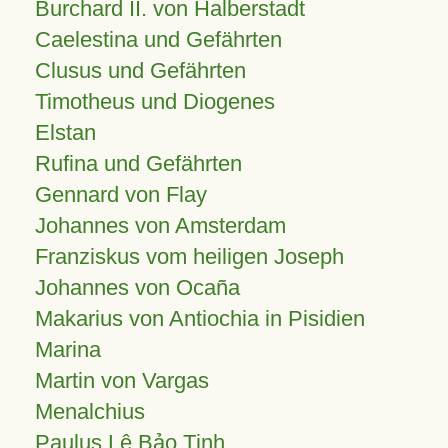
Burchard II. von Halberstadt
Caelestina und Gefährten
Clusus und Gefährten
Timotheus und Diogenes
Elstan
Rufina und Gefährten
Gennard von Flay
Johannes von Amsterdam
Franziskus vom heiligen Joseph
Johannes von Ocaña
Makarius von Antiochia in Pisidien
Marina
Martin von Vargas
Menalchius
Paulus Lê Bảo Tịnh