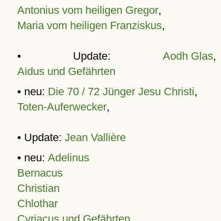
Antonius vom heiligen Gregor
,
Maria vom heiligen Franziskus
,
• Update:
Aodh Glas
,
Aidus und Gefährten
• neu:
Die 70 / 72 Jünger Jesu Christi
,
Toten-Auferwecker
,
• Update:
Jean Vallière
• neu:
Adelinus
Bernacus
Christian
Chlothar
Cyriacus und Gefährten