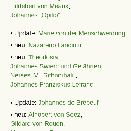
Hildebert von Meaux
,
Johannes „Opilio”
,
• Update:
Marie von der Menschwerdung
• neu:
Nazareno Lanciotti
• neu:
Theodosia
,
Johannes Swierc und Gefährten
,
Nerses IV. „Schnorhali”
,
Johannes Franziskus Lefranc
,
• Update:
Johannes de Brébeuf
• neu:
Alnobert von Seez
,
Gildard von Rouen
,