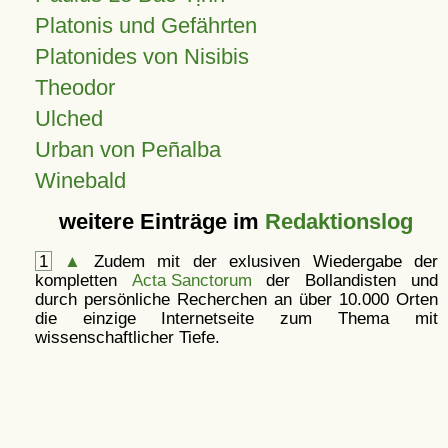
Platonis und Gefährten
Platonides von Nisibis
Theodor
Ulched
Urban von Peñalba
Winebald
weitere Einträge im
Redaktionslog
1
▲
Zudem mit der exlusiven Wiedergabe der
kompletten
Acta Sanctorum
der Bollandisten und
durch persönliche Recherchen an über 10.000 Orten
die einzige Internetseite zum Thema mit
wissenschaftlicher Tiefe.