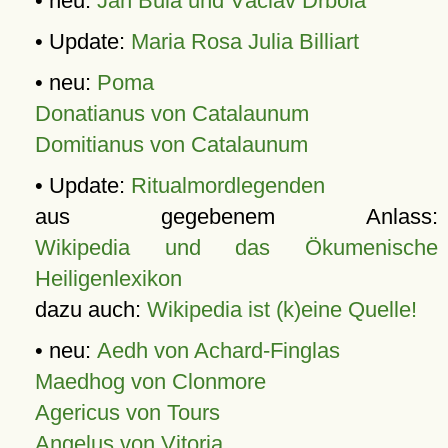
• neu:
Jan Bula und Václav Drbola
• Update:
Maria Rosa Julia Billiart
• neu:
Poma
Donatianus von Catalaunum
Domitianus von Catalaunum
• Update:
Ritualmordlegenden
aus gegebenem Anlass:
Wikipedia und das Ökumenische
Heiligenlexikon
dazu auch:
Wikipedia ist (k)eine Quelle!
• neu:
Aedh von Achard-Finglas
Maedhog von Clonmore
Agericus von Tours
Angelus von Vitoria