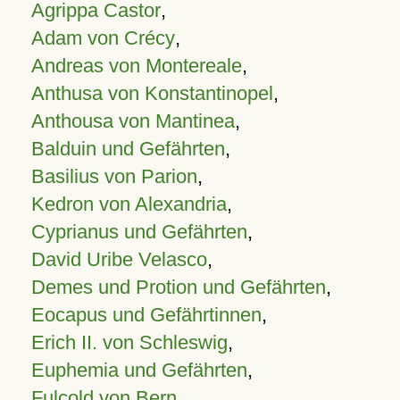
Agrippa Castor
,
Adam von Crécy
,
Andreas von Montereale
,
Anthusa von Konstantinopel
,
Anthousa von Mantinea
,
Balduin und Gefährten
,
Basilius von Parion
,
Kedron von Alexandria
,
Cyprianus und Gefährten
,
David Uribe Velasco
,
Demes und Protion und Gefährten
,
Eocapus und Gefährtinnen
,
Erich II. von Schleswig
,
Euphemia und Gefährten
,
Fulcold von Bern
,