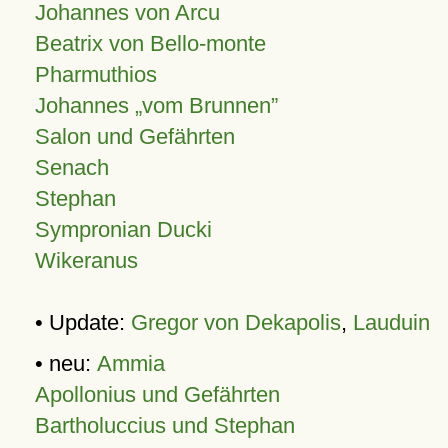
Johannes von Arcu
Beatrix von Bello-monte
Pharmuthios
Johannes
vom Brunnen
Salon und Gefährten
Senach
Stephan
Sympronian Ducki
Wikeranus
• Update:
Gregor von Dekapolis
,
Lauduin
• neu:
Ammia
Apollonius und Gefährten
Bartholuccius und Stephan