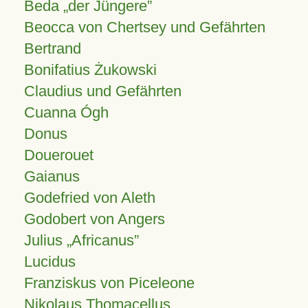
Beda „der Jüngere”
Beocca von Chertsey und Gefährten
Bertrand
Bonifatius Żukowski
Claudius und Gefährten
Cuanna Ógh
Donus
Douerouet
Gaianus
Godefried von Aleth
Godobert von Angers
Julius
Africanus
Lucidus
Franziskus von Piceleone
Nikolaus Thomacellus