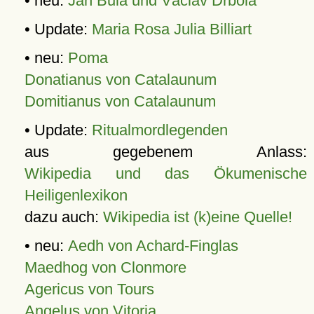
• neu:
Jan Bula und Václav Drbola
• Update:
Maria Rosa Julia Billiart
• neu:
Poma
Donatianus von Catalaunum
Domitianus von Catalaunum
• Update:
Ritualmordlegenden
aus gegebenem Anlass:
Wikipedia und das Ökumenische
Heiligenlexikon
dazu auch:
Wikipedia ist (k)eine Quelle!
• neu:
Aedh von Achard-Finglas
Maedhog von Clonmore
Agericus von Tours
Angelus von Vitoria