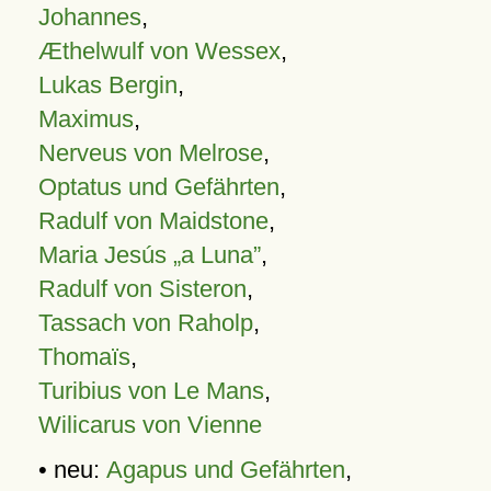
Johannes
,
Æthelwulf von Wessex
,
Lukas Bergin
,
Maximus
,
Nerveus von Melrose
,
Optatus und Gefährten
,
Radulf von Maidstone
,
Maria Jesús „a Luna”
,
Radulf von Sisteron
,
Tassach von Raholp
,
Thomaïs
,
Turibius von Le Mans
,
Wilicarus von Vienne
• neu:
Agapus und Gefährten
,