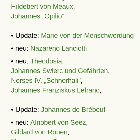
Hildebert von Meaux
,
Johannes „Opilio”
,
• Update:
Marie von der Menschwerdung
• neu:
Nazareno Lanciotti
• neu:
Theodosia
,
Johannes Swierc und Gefährten
,
Nerses IV. „Schnorhali”
,
Johannes Franziskus Lefranc
,
• Update:
Johannes de Brébeuf
• neu:
Alnobert von Seez
,
Gildard von Rouen
,