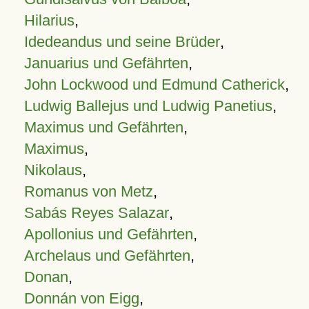
Hilarius
,
Idedeandus und seine Brüder
,
Januarius und Gefährten
,
John Lockwood und Edmund Catherick
,
Ludwig Ballejus und Ludwig Panetius
,
Maximus und Gefährten
,
Maximus
,
Nikolaus
,
Romanus von Metz
,
Sabás Reyes Salazar
,
Apollonius und Gefährten
,
Archelaus und Gefährten
,
Donan
,
Donnán von Eigg
,