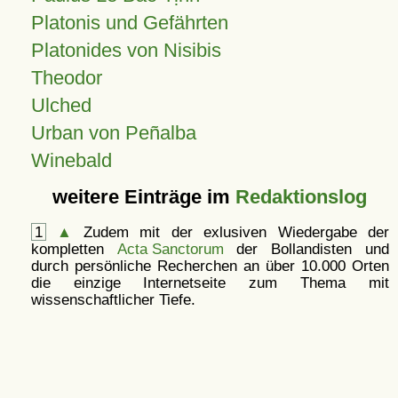
Platonis und Gefährten
Platonides von Nisibis
Theodor
Ulched
Urban von Peñalba
Winebald
weitere Einträge im
Redaktionslog
1
▲
Zudem mit der exlusiven Wiedergabe der
kompletten
Acta Sanctorum
der Bollandisten und
durch persönliche Recherchen an über 10.000 Orten
die einzige Internetseite zum Thema mit
wissenschaftlicher Tiefe.