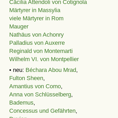
Cäcilia Attendoli von Cotignola
Märtyrer in Massylia
viele Märtyrer in Rom
Mauger
Nathäus von Achonry
Palladius von Auxerre
Reginald von Montemarti
Wilhelm VI. von Montpellier
• neu:
Béchara Abou Mrad
,
Fulton Sheen
,
Amantius von Como
,
Anna von Schlüsselberg
,
Bademus
,
Concessus und Gefährten
,