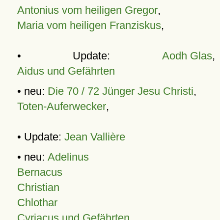
Antonius vom heiligen Gregor
,
Maria vom heiligen Franziskus
,
• Update:
Aodh Glas
,
Aidus und Gefährten
• neu:
Die 70 / 72 Jünger Jesu Christi
,
Toten-Auferwecker
,
• Update:
Jean Vallière
• neu:
Adelinus
Bernacus
Christian
Chlothar
Cyriacus und Gefährten