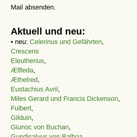
Mail absenden.
Aktuell und neu:
• neu:
Celerinus und Gefährten
,
Crescens
Eleutherius
,
Ælfleda
,
Æthelred
,
Eustachius Avril
,
Miles Gerard und Francis Dickenson
,
Fulbert
,
Gilduin
,
Giunoc von Buchan
,
Gundisalvus von Balboa
,