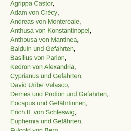
Agrippa Castor
,
Adam von Crécy
,
Andreas von Montereale
,
Anthusa von Konstantinopel
,
Anthousa von Mantinea
,
Balduin und Gefährten
,
Basilius von Parion
,
Kedron von Alexandria
,
Cyprianus und Gefährten
,
David Uribe Velasco
,
Demes und Protion und Gefährten
,
Eocapus und Gefährtinnen
,
Erich II. von Schleswig
,
Euphemia und Gefährten
,
Fulcold von Bern
,