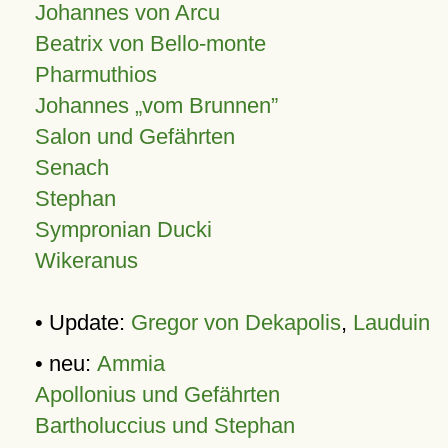
Johannes von Arcu
Beatrix von Bello-monte
Pharmuthios
Johannes
vom Brunnen
Salon und Gefährten
Senach
Stephan
Sympronian Ducki
Wikeranus
• Update:
Gregor von Dekapolis
,
Lauduin
• neu:
Ammia
Apollonius und Gefährten
Bartholuccius und Stephan