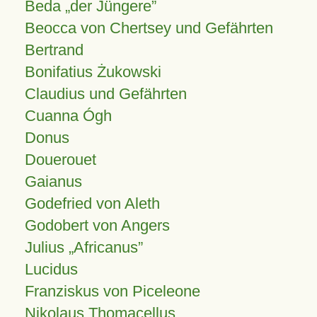
Beda „der Jüngere”
Beocca von Chertsey und Gefährten
Bertrand
Bonifatius Żukowski
Claudius und Gefährten
Cuanna Ógh
Donus
Douerouet
Gaianus
Godefried von Aleth
Godobert von Angers
Julius
Africanus
Lucidus
Franziskus von Piceleone
Nikolaus Thomacellus