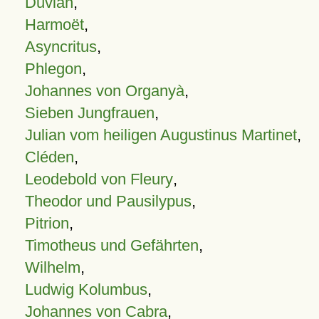
Duvian
,
Harmoët
,
Asyncritus
,
Phlegon
,
Johannes von Organyà
,
Sieben Jungfrauen
,
Julian vom heiligen Augustinus Martinet
,
Cléden
,
Leodebold von Fleury
,
Theodor und Pausilypus
,
Pitrion
,
Timotheus und Gefährten
,
Wilhelm
,
Ludwig Kolumbus
,
Johannes von Cabra
,