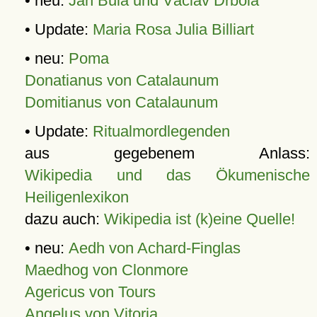
• neu:
Jan Bula und Václav Drbola
• Update:
Maria Rosa Julia Billiart
• neu:
Poma
Donatianus von Catalaunum
Domitianus von Catalaunum
• Update:
Ritualmordlegenden
aus gegebenem Anlass:
Wikipedia und das Ökumenische
Heiligenlexikon
dazu auch:
Wikipedia ist (k)eine Quelle!
• neu:
Aedh von Achard-Finglas
Maedhog von Clonmore
Agericus von Tours
Angelus von Vitoria