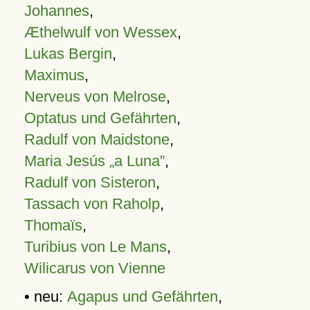
Johannes
,
Æthelwulf von Wessex
,
Lukas Bergin
,
Maximus
,
Nerveus von Melrose
,
Optatus und Gefährten
,
Radulf von Maidstone
,
Maria Jesús „a Luna”
,
Radulf von Sisteron
,
Tassach von Raholp
,
Thomaïs
,
Turibius von Le Mans
,
Wilicarus von Vienne
• neu:
Agapus und Gefährten
,