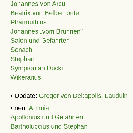
Johannes von Arcu
Beatrix von Bello-monte
Pharmuthios
Johannes
vom Brunnen
Salon und Gefährten
Senach
Stephan
Sympronian Ducki
Wikeranus
• Update:
Gregor von Dekapolis
,
Lauduin
• neu:
Ammia
Apollonius und Gefährten
Bartholuccius und Stephan