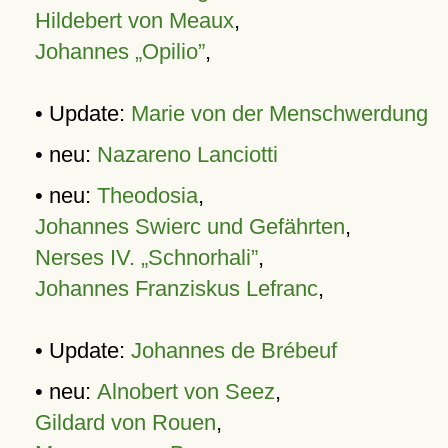
Hildebert von Meaux
,
Johannes „Opilio”
,
• Update:
Marie von der Menschwerdung
• neu:
Nazareno Lanciotti
• neu:
Theodosia
,
Johannes Swierc und Gefährten
,
Nerses IV. „Schnorhali”
,
Johannes Franziskus Lefranc
,
• Update:
Johannes de Brébeuf
• neu:
Alnobert von Seez
,
Gildard von Rouen
,