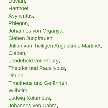
Duvian
,
Harmoët
,
Asyncritus
,
Phlegon
,
Johannes von Organyà
,
Sieben Jungfrauen
,
Julian vom heiligen Augustinus Martinet
,
Cléden
,
Leodebold von Fleury
,
Theodor und Pausilypus
,
Pitrion
,
Timotheus und Gefährten
,
Wilhelm
,
Ludwig Kolumbus
,
Johannes von Cabra
,