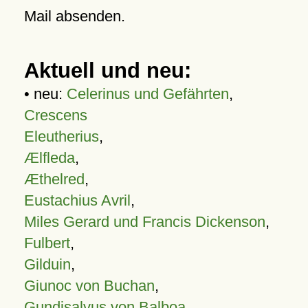
Mail absenden.
Aktuell und neu:
• neu:
Celerinus und Gefährten
,
Crescens
Eleutherius
,
Ælfleda
,
Æthelred
,
Eustachius Avril
,
Miles Gerard und Francis Dickenson
,
Fulbert
,
Gilduin
,
Giunoc von Buchan
,
Gundisalvus von Balboa
,