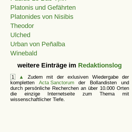
Platonis und Gefährten
Platonides von Nisibis
Theodor
Ulched
Urban von Peñalba
Winebald
weitere Einträge im
Redaktionslog
1
▲
Zudem mit der exlusiven Wiedergabe der
kompletten
Acta Sanctorum
der Bollandisten und
durch persönliche Recherchen an über 10.000 Orten
die einzige Internetseite zum Thema mit
wissenschaftlicher Tiefe.