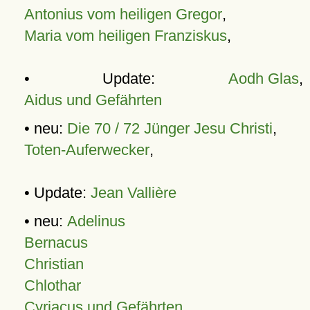
Antonius vom heiligen Gregor
,
Maria vom heiligen Franziskus
,
• Update:
Aodh Glas
,
Aidus und Gefährten
• neu:
Die 70 / 72 Jünger Jesu Christi
,
Toten-Auferwecker
,
• Update:
Jean Vallière
• neu:
Adelinus
Bernacus
Christian
Chlothar
Cyriacus und Gefährten