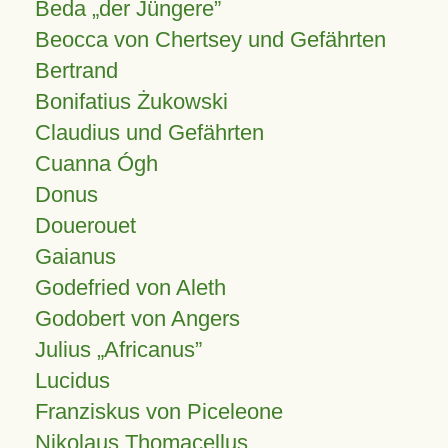
Beda „der Jüngere”
Beocca von Chertsey und Gefährten
Bertrand
Bonifatius Żukowski
Claudius und Gefährten
Cuanna Ógh
Donus
Douerouet
Gaianus
Godefried von Aleth
Godobert von Angers
Julius
Africanus
Lucidus
Franziskus von Piceleone
Nikolaus Thomacellus