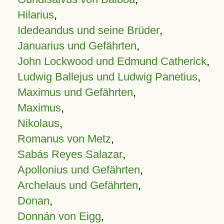
Hilarius
,
Idedeandus und seine Brüder
,
Januarius und Gefährten
,
John Lockwood und Edmund Catherick
,
Ludwig Ballejus und Ludwig Panetius
,
Maximus und Gefährten
,
Maximus
,
Nikolaus
,
Romanus von Metz
,
Sabás Reyes Salazar
,
Apollonius und Gefährten
,
Archelaus und Gefährten
,
Donan
,
Donnán von Eigg
,