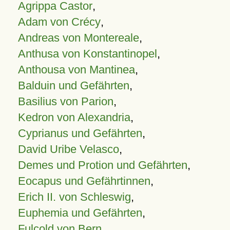
Agrippa Castor
,
Adam von Crécy
,
Andreas von Montereale
,
Anthusa von Konstantinopel
,
Anthousa von Mantinea
,
Balduin und Gefährten
,
Basilius von Parion
,
Kedron von Alexandria
,
Cyprianus und Gefährten
,
David Uribe Velasco
,
Demes und Protion und Gefährten
,
Eocapus und Gefährtinnen
,
Erich II. von Schleswig
,
Euphemia und Gefährten
,
Fulcold von Bern
,