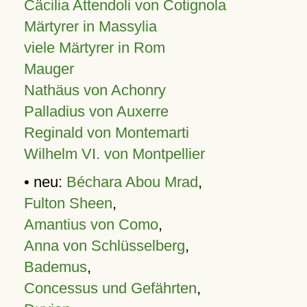
Cäcilia Attendoli von Cotignola
Märtyrer in Massylia
viele Märtyrer in Rom
Mauger
Nathäus von Achonry
Palladius von Auxerre
Reginald von Montemarti
Wilhelm VI. von Montpellier
• neu:
Béchara Abou Mrad
,
Fulton Sheen
,
Amantius von Como
,
Anna von Schlüsselberg
,
Bademus
,
Concessus und Gefährten
,