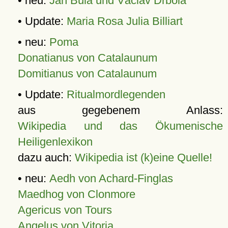
• neu:
Jan Bula und Václav Drbola
• Update:
Maria Rosa Julia Billiart
• neu:
Poma
Donatianus von Catalaunum
Domitianus von Catalaunum
• Update:
Ritualmordlegenden
aus gegebenem Anlass:
Wikipedia und das Ökumenische
Heiligenlexikon
dazu auch:
Wikipedia ist (k)eine Quelle!
• neu:
Aedh von Achard-Finglas
Maedhog von Clonmore
Agericus von Tours
Angelus von Vitoria