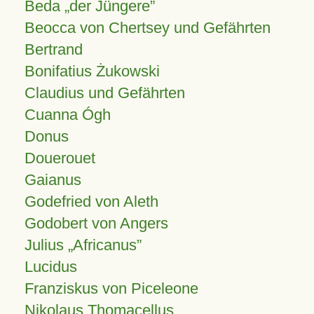
Beda „der Jüngere”
Beocca von Chertsey und Gefährten
Bertrand
Bonifatius Żukowski
Claudius und Gefährten
Cuanna Ógh
Donus
Douerouet
Gaianus
Godefried von Aleth
Godobert von Angers
Julius
Africanus
Lucidus
Franziskus von Piceleone
Nikolaus Thomacellus