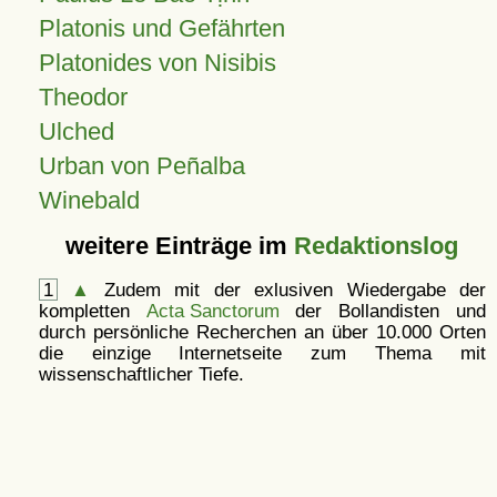
Platonis und Gefährten
Platonides von Nisibis
Theodor
Ulched
Urban von Peñalba
Winebald
weitere Einträge im
Redaktionslog
1
▲
Zudem mit der exlusiven Wiedergabe der
kompletten
Acta Sanctorum
der Bollandisten und
durch persönliche Recherchen an über 10.000 Orten
die einzige Internetseite zum Thema mit
wissenschaftlicher Tiefe.