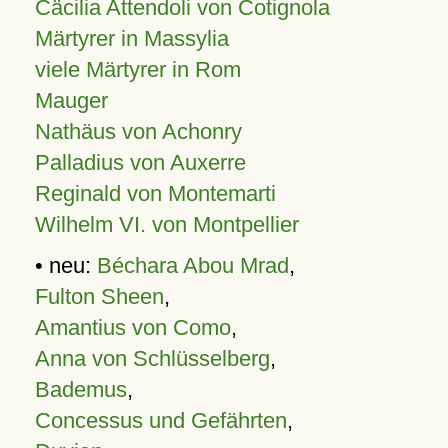
Cäcilia Attendoli von Cotignola
Märtyrer in Massylia
viele Märtyrer in Rom
Mauger
Nathäus von Achonry
Palladius von Auxerre
Reginald von Montemarti
Wilhelm VI. von Montpellier
• neu:
Béchara Abou Mrad
,
Fulton Sheen
,
Amantius von Como
,
Anna von Schlüsselberg
,
Bademus
,
Concessus und Gefährten
,