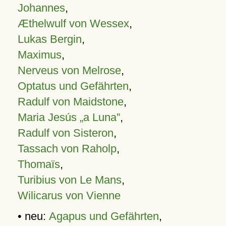
Johannes
,
Æthelwulf von Wessex
,
Lukas Bergin
,
Maximus
,
Nerveus von Melrose
,
Optatus und Gefährten
,
Radulf von Maidstone
,
Maria Jesús „a Luna”
,
Radulf von Sisteron
,
Tassach von Raholp
,
Thomaïs
,
Turibius von Le Mans
,
Wilicarus von Vienne
• neu:
Agapus und Gefährten
,