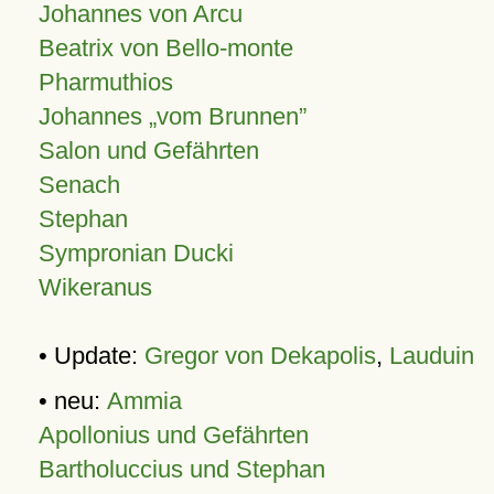
Johannes von Arcu
Beatrix von Bello-monte
Pharmuthios
Johannes
vom Brunnen
Salon und Gefährten
Senach
Stephan
Sympronian Ducki
Wikeranus
• Update:
Gregor von Dekapolis
,
Lauduin
• neu:
Ammia
Apollonius und Gefährten
Bartholuccius und Stephan