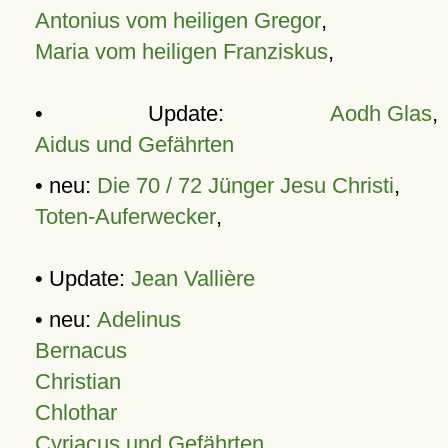
Antonius vom heiligen Gregor
,
Maria vom heiligen Franziskus
,
• Update:
Aodh Glas
,
Aidus und Gefährten
• neu:
Die 70 / 72 Jünger Jesu Christi
,
Toten-Auferwecker
,
• Update:
Jean Vallière
• neu:
Adelinus
Bernacus
Christian
Chlothar
Cyriacus und Gefährten