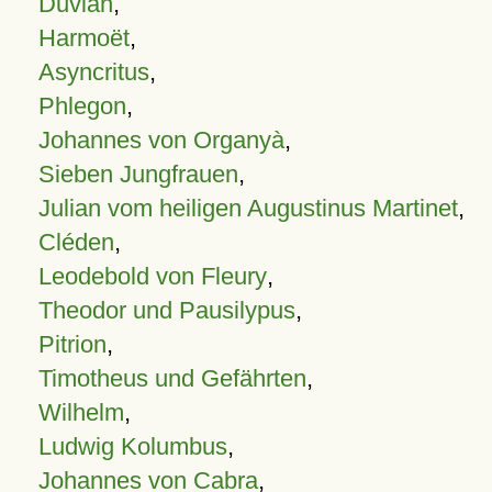
Duvian
,
Harmoët
,
Asyncritus
,
Phlegon
,
Johannes von Organyà
,
Sieben Jungfrauen
,
Julian vom heiligen Augustinus Martinet
,
Cléden
,
Leodebold von Fleury
,
Theodor und Pausilypus
,
Pitrion
,
Timotheus und Gefährten
,
Wilhelm
,
Ludwig Kolumbus
,
Johannes von Cabra
,