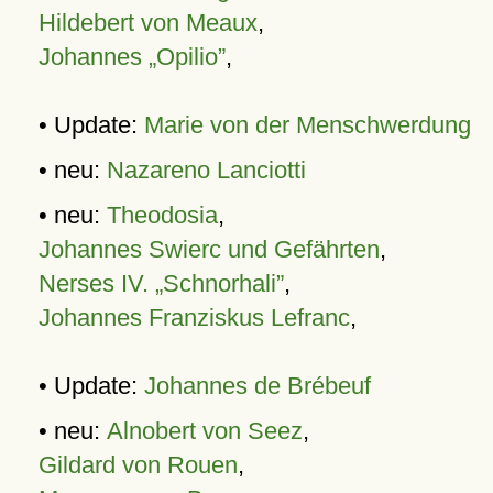
Hildebert von Meaux
,
Johannes „Opilio”
,
• Update:
Marie von der Menschwerdung
• neu:
Nazareno Lanciotti
• neu:
Theodosia
,
Johannes Swierc und Gefährten
,
Nerses IV. „Schnorhali”
,
Johannes Franziskus Lefranc
,
• Update:
Johannes de Brébeuf
• neu:
Alnobert von Seez
,
Gildard von Rouen
,