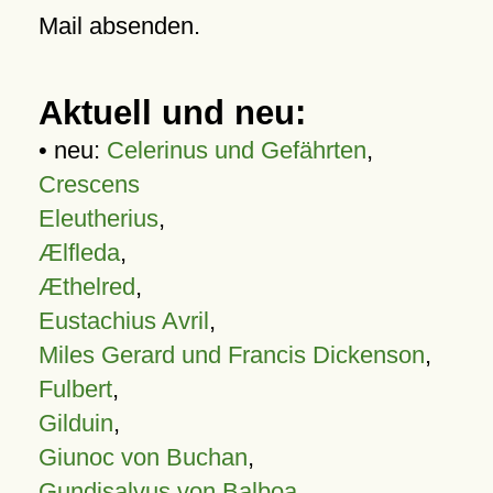
Mail absenden.
Aktuell und neu:
• neu:
Celerinus und Gefährten
,
Crescens
Eleutherius
,
Ælfleda
,
Æthelred
,
Eustachius Avril
,
Miles Gerard und Francis Dickenson
,
Fulbert
,
Gilduin
,
Giunoc von Buchan
,
Gundisalvus von Balboa
,