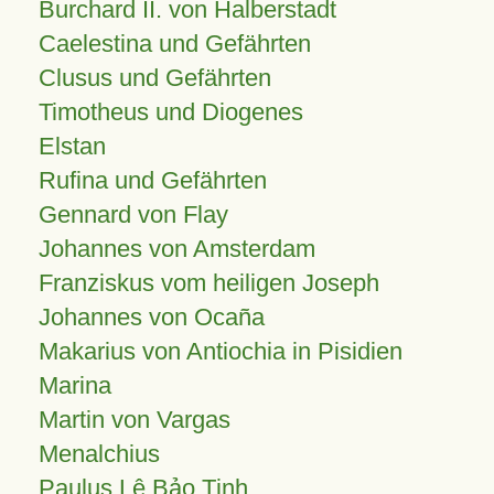
Burchard II. von Halberstadt
Caelestina und Gefährten
Clusus und Gefährten
Timotheus und Diogenes
Elstan
Rufina und Gefährten
Gennard von Flay
Johannes von Amsterdam
Franziskus vom heiligen Joseph
Johannes von Ocaña
Makarius von Antiochia in Pisidien
Marina
Martin von Vargas
Menalchius
Paulus Lê Bảo Tịnh