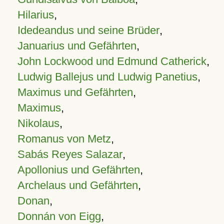
Hilarius
,
Idedeandus und seine Brüder
,
Januarius und Gefährten
,
John Lockwood und Edmund Catherick
,
Ludwig Ballejus und Ludwig Panetius
,
Maximus und Gefährten
,
Maximus
,
Nikolaus
,
Romanus von Metz
,
Sabás Reyes Salazar
,
Apollonius und Gefährten
,
Archelaus und Gefährten
,
Donan
,
Donnán von Eigg
,