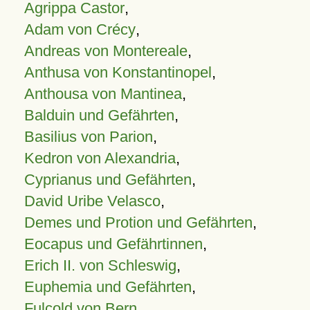
Agrippa Castor
,
Adam von Crécy
,
Andreas von Montereale
,
Anthusa von Konstantinopel
,
Anthousa von Mantinea
,
Balduin und Gefährten
,
Basilius von Parion
,
Kedron von Alexandria
,
Cyprianus und Gefährten
,
David Uribe Velasco
,
Demes und Protion und Gefährten
,
Eocapus und Gefährtinnen
,
Erich II. von Schleswig
,
Euphemia und Gefährten
,
Fulcold von Bern
,