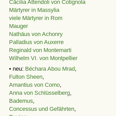
Cäcilia Attendoli von Cotignola
Märtyrer in Massylia
viele Märtyrer in Rom
Mauger
Nathäus von Achonry
Palladius von Auxerre
Reginald von Montemarti
Wilhelm VI. von Montpellier
• neu:
Béchara Abou Mrad
,
Fulton Sheen
,
Amantius von Como
,
Anna von Schlüsselberg
,
Bademus
,
Concessus und Gefährten
,