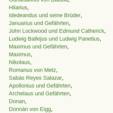
Hilarius
,
Idedeandus und seine Brüder
,
Januarius und Gefährten
,
John Lockwood und Edmund Catherick
,
Ludwig Ballejus und Ludwig Panetius
,
Maximus und Gefährten
,
Maximus
,
Nikolaus
,
Romanus von Metz
,
Sabás Reyes Salazar
,
Apollonius und Gefährten
,
Archelaus und Gefährten
,
Donan
,
Donnán von Eigg
,