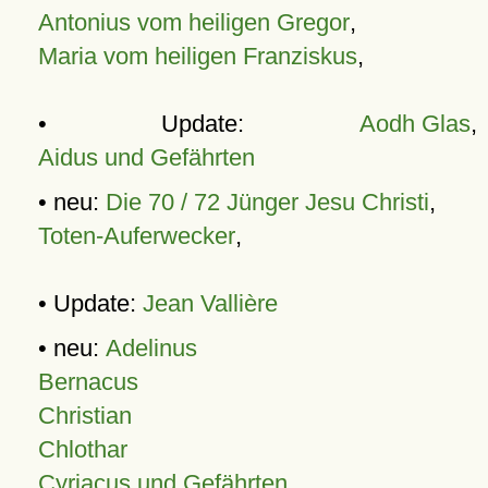
Antonius vom heiligen Gregor
,
Maria vom heiligen Franziskus
,
• Update:
Aodh Glas
,
Aidus und Gefährten
• neu:
Die 70 / 72 Jünger Jesu Christi
,
Toten-Auferwecker
,
• Update:
Jean Vallière
• neu:
Adelinus
Bernacus
Christian
Chlothar
Cyriacus und Gefährten