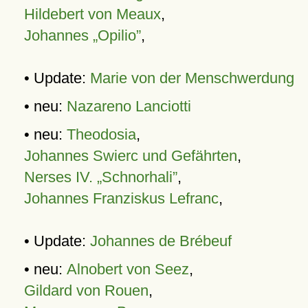
Hildebert von Meaux
,
Johannes „Opilio”
,
• Update:
Marie von der Menschwerdung
• neu:
Nazareno Lanciotti
• neu:
Theodosia
,
Johannes Swierc und Gefährten
,
Nerses IV. „Schnorhali”
,
Johannes Franziskus Lefranc
,
• Update:
Johannes de Brébeuf
• neu:
Alnobert von Seez
,
Gildard von Rouen
,