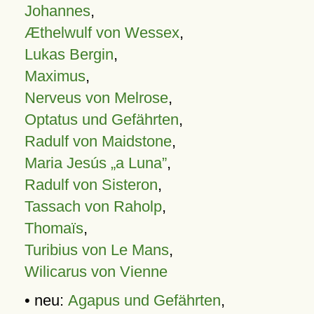
Johannes
,
Æthelwulf von Wessex
,
Lukas Bergin
,
Maximus
,
Nerveus von Melrose
,
Optatus und Gefährten
,
Radulf von Maidstone
,
Maria Jesús „a Luna”
,
Radulf von Sisteron
,
Tassach von Raholp
,
Thomaïs
,
Turibius von Le Mans
,
Wilicarus von Vienne
• neu:
Agapus und Gefährten
,