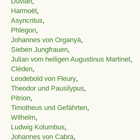
Duvian
,
Harmoët
,
Asyncritus
,
Phlegon
,
Johannes von Organyà
,
Sieben Jungfrauen
,
Julian vom heiligen Augustinus Martinet
,
Cléden
,
Leodebold von Fleury
,
Theodor und Pausilypus
,
Pitrion
,
Timotheus und Gefährten
,
Wilhelm
,
Ludwig Kolumbus
,
Johannes von Cabra
,