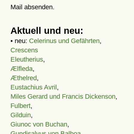
Mail absenden.
Aktuell und neu:
• neu:
Celerinus und Gefährten
,
Crescens
Eleutherius
,
Ælfleda
,
Æthelred
,
Eustachius Avril
,
Miles Gerard und Francis Dickenson
,
Fulbert
,
Gilduin
,
Giunoc von Buchan
,
Gundisalvus von Balboa
,