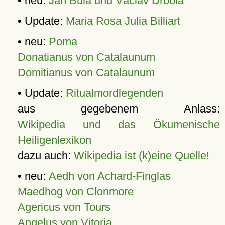
• neu:
Jan Bula und Václav Drbola
• Update:
Maria Rosa Julia Billiart
• neu:
Poma
Donatianus von Catalaunum
Domitianus von Catalaunum
• Update:
Ritualmordlegenden
aus gegebenem Anlass:
Wikipedia und das Ökumenische
Heiligenlexikon
dazu auch:
Wikipedia ist (k)eine Quelle!
• neu:
Aedh von Achard-Finglas
Maedhog von Clonmore
Agericus von Tours
Angelus von Vitoria