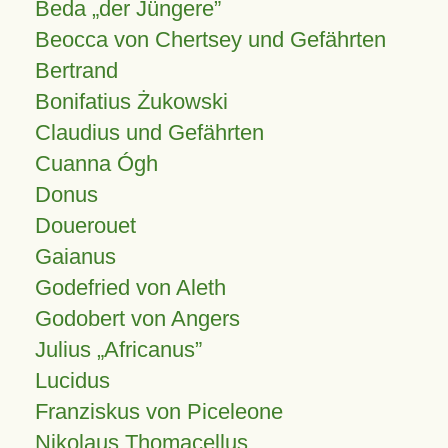
Beda „der Jüngere”
Beocca von Chertsey und Gefährten
Bertrand
Bonifatius Żukowski
Claudius und Gefährten
Cuanna Ógh
Donus
Douerouet
Gaianus
Godefried von Aleth
Godobert von Angers
Julius
Africanus
Lucidus
Franziskus von Piceleone
Nikolaus Thomacellus