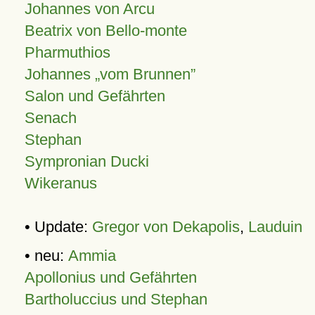
Johannes von Arcu
Beatrix von Bello-monte
Pharmuthios
Johannes
vom Brunnen
Salon und Gefährten
Senach
Stephan
Sympronian Ducki
Wikeranus
• Update:
Gregor von Dekapolis
,
Lauduin
• neu:
Ammia
Apollonius und Gefährten
Bartholuccius und Stephan