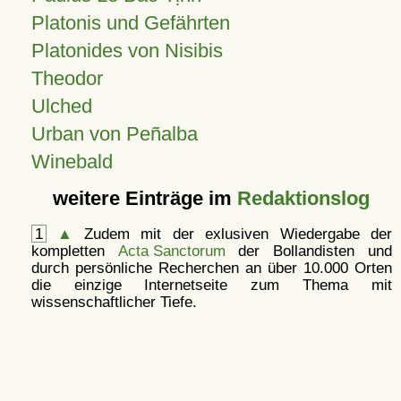
Platonis und Gefährten
Platonides von Nisibis
Theodor
Ulched
Urban von Peñalba
Winebald
weitere Einträge im
Redaktionslog
1
▲
Zudem mit der exlusiven Wiedergabe der
kompletten
Acta Sanctorum
der Bollandisten und
durch persönliche Recherchen an über 10.000 Orten
die einzige Internetseite zum Thema mit
wissenschaftlicher Tiefe.