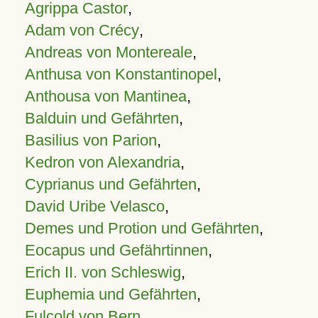
Agrippa Castor
,
Adam von Crécy
,
Andreas von Montereale
,
Anthusa von Konstantinopel
,
Anthousa von Mantinea
,
Balduin und Gefährten
,
Basilius von Parion
,
Kedron von Alexandria
,
Cyprianus und Gefährten
,
David Uribe Velasco
,
Demes und Protion und Gefährten
,
Eocapus und Gefährtinnen
,
Erich II. von Schleswig
,
Euphemia und Gefährten
,
Fulcold von Bern
,