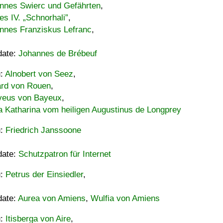
nnes Swierc und Gefährten
,
es IV. „Schnorhali”
,
nnes Franziskus Lefranc
,
date:
Johannes de Brébeuf
u:
Alnobert von Seez
,
ard von Rouen
,
eus von Bayeux
,
a Katharina vom heiligen Augustinus de Longprey
u:
Friedrich Janssoone
date:
Schutzpatron für Internet
u:
Petrus der Einsiedler
,
date:
Aurea von Amiens
,
Wulfia von Amiens
u:
Itisberga von Aire
,