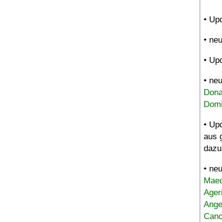
• Up
• ne
• Up
• ne
Dona
Domi
• Up
aus 
dazu
• ne
Maed
Ager
Ange
Canc