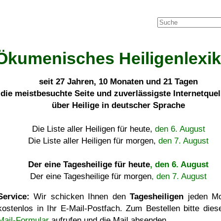
Ökumenisches Heiligenlexi
seit
27 Jahren, 10 Monaten und 21 Tagen
die meistbesuchte Seite und zuverlässigste Internetque
über Heilige in deutscher Sprache
Die Liste aller Heiligen für heute,
den 6. August
Die Liste aller Heiligen für morgen,
den 7. August
Der eine Tagesheilige für heute
, den 6. August
Der eine Tagesheilige für morgen
, den 7. August
Service:
Wir schicken Ihnen den
Tagesheiligen
jeden Mo
kostenlos in Ihr E-Mail-Postfach. Zum Bestellen bitte die
Mail-Formular
aufrufen und die Mail absenden.