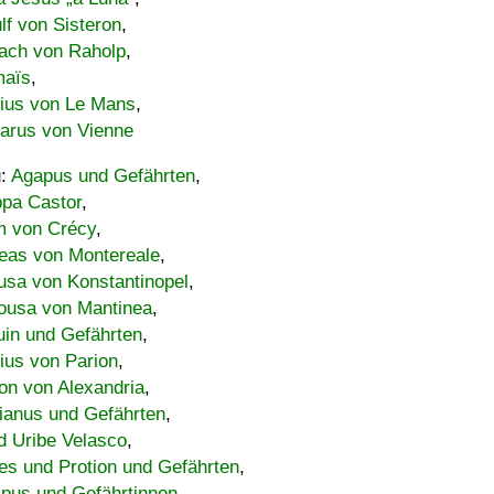
lf von Sisteron
,
ach von Raholp
,
maïs
,
bius von Le Mans
,
carus von Vienne
u:
Agapus und Gefährten
,
ppa Castor
,
 von Crécy
,
eas von Montereale
,
usa von Konstantinopel
,
ousa von Mantinea
,
uin und Gefährten
,
lius von Parion
,
on von Alexandria
,
ianus und Gefährten
,
d Uribe Velasco
,
s und Protion und Gefährten
,
pus und Gefährtinnen
,