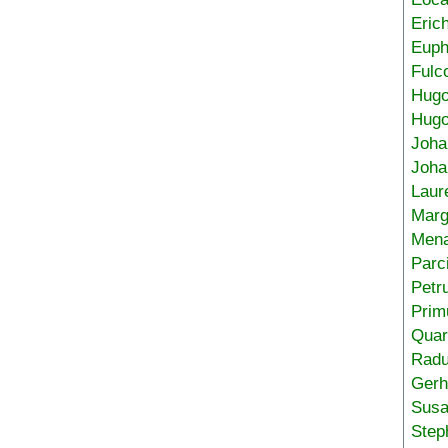
Eric
Euph
Fulc
Hug
Hugo
Joha
Joha
Laur
Marg
Mena
Parc
Petr
Prim
Quar
Radu
Gerh
Sus
Step