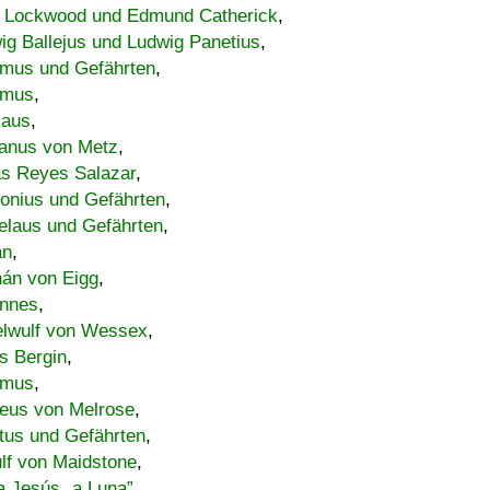
 Lockwood und Edmund Catherick
,
ig Ballejus und Ludwig Panetius
,
mus und Gefährten
,
imus
,
laus
,
nus von Metz
,
s Reyes Salazar
,
lonius und Gefährten
,
elaus und Gefährten
,
an
,
án von Eigg
,
nnes
,
lwulf von Wessex
,
s Bergin
,
imus
,
eus von Melrose
,
tus und Gefährten
,
lf von Maidstone
,
a Jesús „a Luna”
,