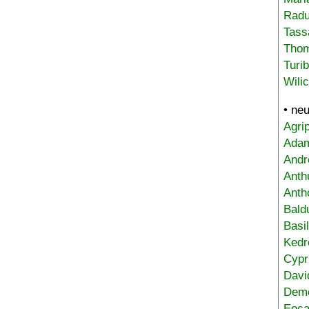
Radu
Tass
Tho
Turi
Wili
• ne
Agri
Adam
Andr
Anth
Anth
Bald
Basi
Kedr
Cypr
Davi
Deme
Eoca