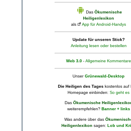
Das
Ökumenische
Heiligenlexikon
als
App für Android-Handys
Update für unseren Stick?
Anleitung lesen oder bestellen
Web 3.0
-
Allgemeine Kommentare
Unser
Grünewald-Desktop
Die Heiligen des Tages
kostenlos auf 
Homepage einbinden:
So geht es
Das
Ökumenische Heiligenlexiko
weiterempfehlen?
Banner + links
Was andere über das
Ökumenisch
Heiligenlexikon
sagen:
Lob und Kri