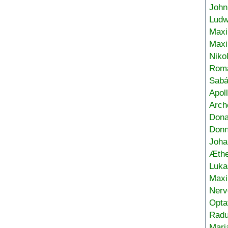
John
Ludw
Maxi
Max
Niko
Roma
Sabá
Apol
Arch
Don
Donn
Joha
Æthe
Luka
Max
Nerv
Opta
Radu
Mari