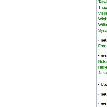
Tatw
Theo
Viss
Wigb
Wilh
Syna
• ne
Fran
• ne
Hele
Hild
Joha
• Up
• ne
• ne