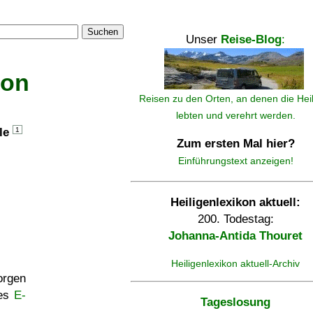
Suchen
Unser
Reise-Blog
:
kon
Reisen zu den Orten, an denen die Hei
lebten und verehrt werden.
lle
1
Zum ersten Mal hier?
Einführungstext anzeigen!
Heiligenlexikon aktuell:
200. Todestag:
Johanna-Antida Thouret
Heiligenlexikon aktuell-Archiv
rgen
ses
E-
Tageslosung