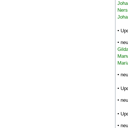
Joha
Ners
Joha
• Up
• ne
Gild
Manv
Mari
• ne
• Up
• ne
• Up
• ne