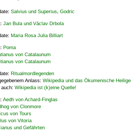
date:
Salvius und Superius
,
Godric
u:
Jan Bula und Václav Drbola
date:
Maria Rosa Julia Billiart
u:
Poma
tianus von Catalaunum
tianus von Catalaunum
date:
Ritualmordlegenden
gegebenem Anlass:
Wikipedia und das Ökumenische Heilige
 auch:
Wikipedia ist (k)eine Quelle!
u:
Aedh von Achard-Finglas
hog von Clonmore
icus von Tours
lus von Vitoria
ianus und Gefährten