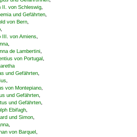
h II. von Schleswig
,
emia und Gefährten
,
old von Bern
,
o
,
 III. von Amiens
,
nna
,
nna de Lambertini
,
entius von Portugal
,
aretha
s und Gefährten
,
ius
,
us von Montepiano
,
us und Gefährten
,
tus und Gefährten
,
lph Ebifagh
,
ard und Simon
,
anna
,
han von Barquel
,