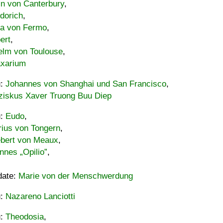
in von Canterbury
,
dorich
,
ia von Fermo
,
ert
,
elm von Toulouse
,
xarium
u:
Johannes von Shanghai und San Francisco
,
ziskus Xaver Truong Buu Diep
u:
Eudo
,
rius von Tongern
,
ebert von Meaux
,
nnes „Opilio”
,
date:
Marie von der Menschwerdung
u:
Nazareno Lanciotti
u:
Theodosia
,