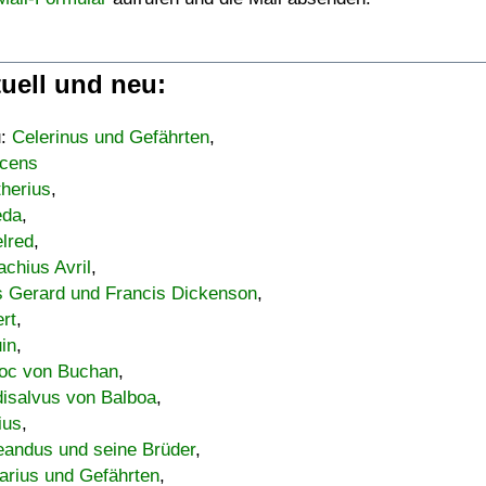
uell und neu:
u:
Celerinus und Gefährten
,
cens
therius
,
eda
,
lred
,
achius Avril
,
s Gerard und Francis Dickenson
,
ert
,
uin
,
oc von Buchan
,
isalvus von Balboa
,
ius
,
eandus und seine Brüder
,
arius und Gefährten
,