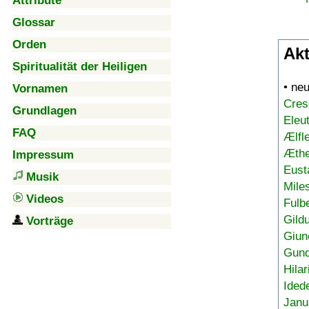
Attribute
Glossar
Orden
Akt
Spiritualität der Heiligen
• ne
Vornamen
Cres
Grundlagen
Eleu
FAQ
Ælfl
Æthe
Impressum
Eust
Musik
Mile
Videos
Fulb
Gild
Vorträge
Giun
Gund
Hilar
Ided
Janu