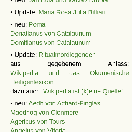
• neu:
Jan Bula und Václav Drbola
• Update:
Maria Rosa Julia Billiart
• neu:
Poma
Donatianus von Catalaunum
Domitianus von Catalaunum
• Update:
Ritualmordlegenden
aus gegebenem Anlass:
Wikipedia und das Ökumenische
Heiligenlexikon
dazu auch:
Wikipedia ist (k)eine Quelle!
• neu:
Aedh von Achard-Finglas
Maedhog von Clonmore
Agericus von Tours
Angelus von Vitoria