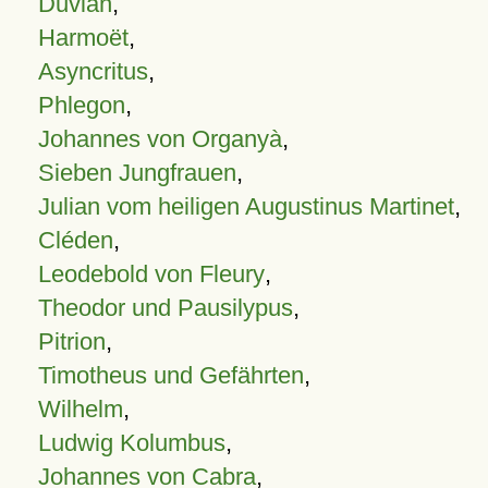
Duvian
,
Harmoët
,
Asyncritus
,
Phlegon
,
Johannes von Organyà
,
Sieben Jungfrauen
,
Julian vom heiligen Augustinus Martinet
,
Cléden
,
Leodebold von Fleury
,
Theodor und Pausilypus
,
Pitrion
,
Timotheus und Gefährten
,
Wilhelm
,
Ludwig Kolumbus
,
Johannes von Cabra
,