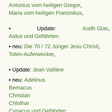
Antonius vom heiligen Gregor
,
Maria vom heiligen Franziskus
,
• Update:
Aodh Glas
,
Aidus und Gefährten
• neu:
Die 70 / 72 Jünger Jesu Christi
,
Toten-Auferwecker
,
• Update:
Jean Vallière
• neu:
Adelinus
Bernacus
Christian
Chlothar
Cyriacus und Gefährten