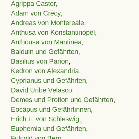
Agrippa Castor
,
Adam von Crécy
,
Andreas von Montereale
,
Anthusa von Konstantinopel
,
Anthousa von Mantinea
,
Balduin und Gefährten
,
Basilius von Parion
,
Kedron von Alexandria
,
Cyprianus und Gefährten
,
David Uribe Velasco
,
Demes und Protion und Gefährten
,
Eocapus und Gefährtinnen
,
Erich II. von Schleswig
,
Euphemia und Gefährten
,
Fulcold von Bern
,