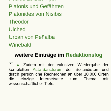
Platonis und Gefährten
Platonides von Nisibis
Theodor
Ulched
Urban von Peñalba
Winebald
weitere Einträge im
Redaktionslog
1
▲
Zudem mit der exlusiven Wiedergabe der
kompletten
Acta Sanctorum
der Bollandisten und
durch persönliche Recherchen an über 10.000 Orten
die einzige Internetseite zum Thema mit
wissenschaftlicher Tiefe.