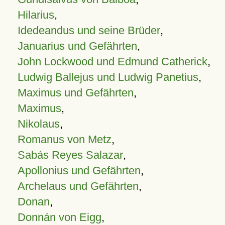
Hilarius
,
Idedeandus und seine Brüder
,
Januarius und Gefährten
,
John Lockwood und Edmund Catherick
,
Ludwig Ballejus und Ludwig Panetius
,
Maximus und Gefährten
,
Maximus
,
Nikolaus
,
Romanus von Metz
,
Sabás Reyes Salazar
,
Apollonius und Gefährten
,
Archelaus und Gefährten
,
Donan
,
Donnán von Eigg
,