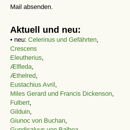
Mail absenden.
Aktuell und neu:
• neu:
Celerinus und Gefährten
,
Crescens
Eleutherius
,
Ælfleda
,
Æthelred
,
Eustachius Avril
,
Miles Gerard und Francis Dickenson
,
Fulbert
,
Gilduin
,
Giunoc von Buchan
,
Gundisalvus von Balboa
,