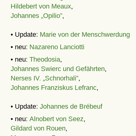
Hildebert von Meaux
,
Johannes „Opilio”
,
• Update:
Marie von der Menschwerdung
• neu:
Nazareno Lanciotti
• neu:
Theodosia
,
Johannes Swierc und Gefährten
,
Nerses IV. „Schnorhali”
,
Johannes Franziskus Lefranc
,
• Update:
Johannes de Brébeuf
• neu:
Alnobert von Seez
,
Gildard von Rouen
,