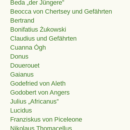
Beda „der Jüngere”
Beocca von Chertsey und Gefährten
Bertrand
Bonifatius Żukowski
Claudius und Gefährten
Cuanna Ógh
Donus
Douerouet
Gaianus
Godefried von Aleth
Godobert von Angers
Julius
Africanus
Lucidus
Franziskus von Piceleone
Nikolaus Thomacellus