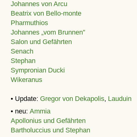
Johannes von Arcu
Beatrix von Bello-monte
Pharmuthios
Johannes
vom Brunnen
Salon und Gefährten
Senach
Stephan
Sympronian Ducki
Wikeranus
• Update:
Gregor von Dekapolis
,
Lauduin
• neu:
Ammia
Apollonius und Gefährten
Bartholuccius und Stephan