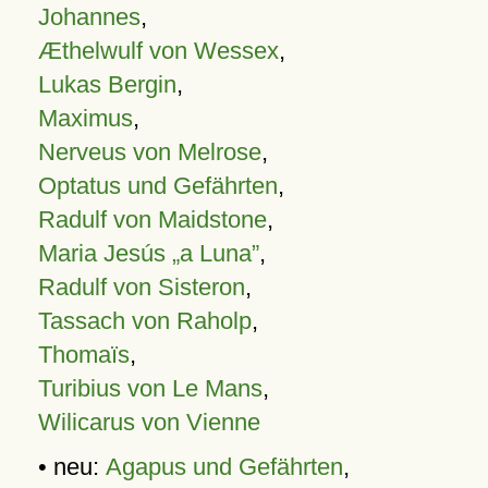
Johannes
,
Æthelwulf von Wessex
,
Lukas Bergin
,
Maximus
,
Nerveus von Melrose
,
Optatus und Gefährten
,
Radulf von Maidstone
,
Maria Jesús „a Luna”
,
Radulf von Sisteron
,
Tassach von Raholp
,
Thomaïs
,
Turibius von Le Mans
,
Wilicarus von Vienne
• neu:
Agapus und Gefährten
,