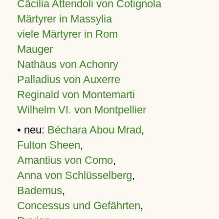
Cäcilia Attendoli von Cotignola
Märtyrer in Massylia
viele Märtyrer in Rom
Mauger
Nathäus von Achonry
Palladius von Auxerre
Reginald von Montemarti
Wilhelm VI. von Montpellier
• neu:
Béchara Abou Mrad
,
Fulton Sheen
,
Amantius von Como
,
Anna von Schlüsselberg
,
Bademus
,
Concessus und Gefährten
,