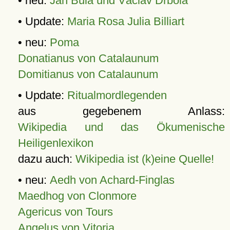
• neu:
Jan Bula und Václav Drbola
• Update:
Maria Rosa Julia Billiart
• neu:
Poma
Donatianus von Catalaunum
Domitianus von Catalaunum
• Update:
Ritualmordlegenden
aus gegebenem Anlass:
Wikipedia und das Ökumenische
Heiligenlexikon
dazu auch:
Wikipedia ist (k)eine Quelle!
• neu:
Aedh von Achard-Finglas
Maedhog von Clonmore
Agericus von Tours
Angelus von Vitoria