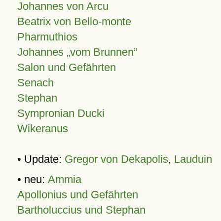
Johannes von Arcu
Beatrix von Bello-monte
Pharmuthios
Johannes
vom Brunnen
Salon und Gefährten
Senach
Stephan
Sympronian Ducki
Wikeranus
• Update:
Gregor von Dekapolis
,
Lauduin
• neu:
Ammia
Apollonius und Gefährten
Bartholuccius und Stephan