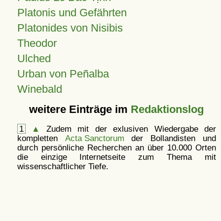
Platonis und Gefährten
Platonides von Nisibis
Theodor
Ulched
Urban von Peñalba
Winebald
weitere Einträge im
Redaktionslog
1
▲
Zudem mit der exlusiven Wiedergabe der
kompletten
Acta Sanctorum
der Bollandisten und
durch persönliche Recherchen an über 10.000 Orten
die einzige Internetseite zum Thema mit
wissenschaftlicher Tiefe.