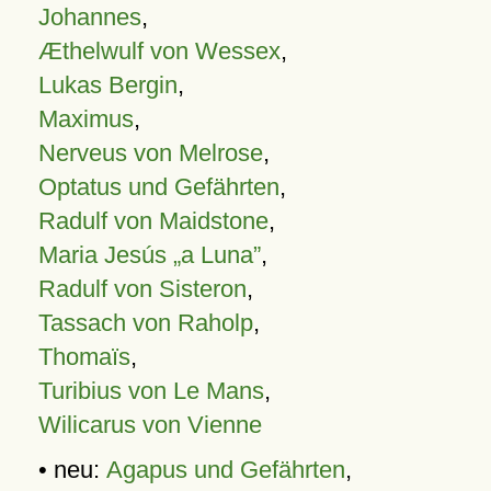
Johannes
,
Æthelwulf von Wessex
,
Lukas Bergin
,
Maximus
,
Nerveus von Melrose
,
Optatus und Gefährten
,
Radulf von Maidstone
,
Maria Jesús „a Luna”
,
Radulf von Sisteron
,
Tassach von Raholp
,
Thomaïs
,
Turibius von Le Mans
,
Wilicarus von Vienne
• neu:
Agapus und Gefährten
,