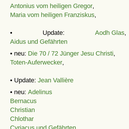
Antonius vom heiligen Gregor
,
Maria vom heiligen Franziskus
,
• Update:
Aodh Glas
,
Aidus und Gefährten
• neu:
Die 70 / 72 Jünger Jesu Christi
,
Toten-Auferwecker
,
• Update:
Jean Vallière
• neu:
Adelinus
Bernacus
Christian
Chlothar
Cyriacus und Gefährten