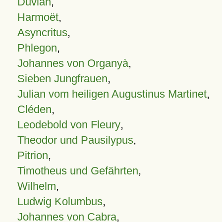
Duvian
,
Harmoët
,
Asyncritus
,
Phlegon
,
Johannes von Organyà
,
Sieben Jungfrauen
,
Julian vom heiligen Augustinus Martinet
,
Cléden
,
Leodebold von Fleury
,
Theodor und Pausilypus
,
Pitrion
,
Timotheus und Gefährten
,
Wilhelm
,
Ludwig Kolumbus
,
Johannes von Cabra
,