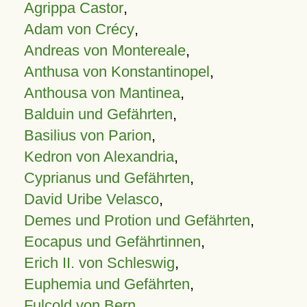
Agrippa Castor
,
Adam von Crécy
,
Andreas von Montereale
,
Anthusa von Konstantinopel
,
Anthousa von Mantinea
,
Balduin und Gefährten
,
Basilius von Parion
,
Kedron von Alexandria
,
Cyprianus und Gefährten
,
David Uribe Velasco
,
Demes und Protion und Gefährten
,
Eocapus und Gefährtinnen
,
Erich II. von Schleswig
,
Euphemia und Gefährten
,
Fulcold von Bern
,