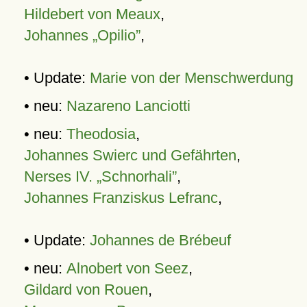
Hildebert von Meaux
,
Johannes „Opilio”
,
• Update:
Marie von der Menschwerdung
• neu:
Nazareno Lanciotti
• neu:
Theodosia
,
Johannes Swierc und Gefährten
,
Nerses IV. „Schnorhali”
,
Johannes Franziskus Lefranc
,
• Update:
Johannes de Brébeuf
• neu:
Alnobert von Seez
,
Gildard von Rouen
,