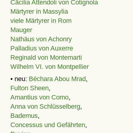
Cäcilia Attendoli von Cotignola
Märtyrer in Massylia
viele Märtyrer in Rom
Mauger
Nathäus von Achonry
Palladius von Auxerre
Reginald von Montemarti
Wilhelm VI. von Montpellier
• neu:
Béchara Abou Mrad
,
Fulton Sheen
,
Amantius von Como
,
Anna von Schlüsselberg
,
Bademus
,
Concessus und Gefährten
,