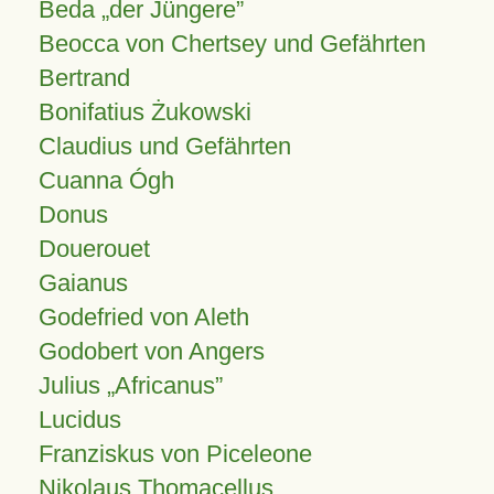
Beda „der Jüngere”
Beocca von Chertsey und Gefährten
Bertrand
Bonifatius Żukowski
Claudius und Gefährten
Cuanna Ógh
Donus
Douerouet
Gaianus
Godefried von Aleth
Godobert von Angers
Julius
Africanus
Lucidus
Franziskus von Piceleone
Nikolaus Thomacellus