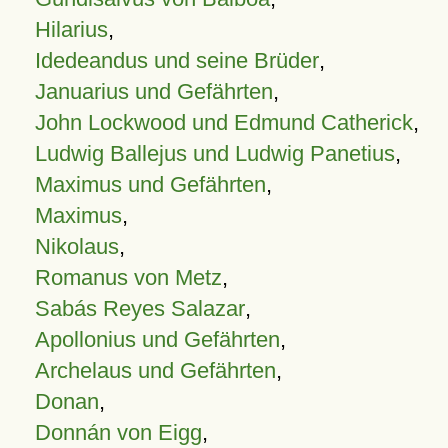
Hilarius
,
Idedeandus und seine Brüder
,
Januarius und Gefährten
,
John Lockwood und Edmund Catherick
,
Ludwig Ballejus und Ludwig Panetius
,
Maximus und Gefährten
,
Maximus
,
Nikolaus
,
Romanus von Metz
,
Sabás Reyes Salazar
,
Apollonius und Gefährten
,
Archelaus und Gefährten
,
Donan
,
Donnán von Eigg
,