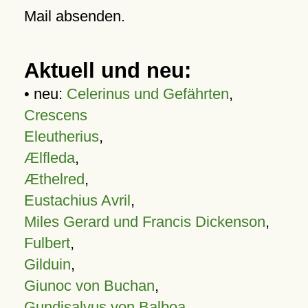
Mail absenden.
Aktuell und neu:
• neu:
Celerinus und Gefährten
,
Crescens
Eleutherius
,
Ælfleda
,
Æthelred
,
Eustachius Avril
,
Miles Gerard und Francis Dickenson
,
Fulbert
,
Gilduin
,
Giunoc von Buchan
,
Gundisalvus von Balboa
,