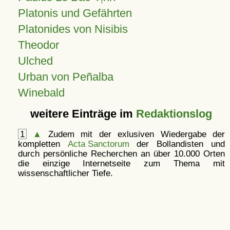
Platonis und Gefährten
Platonides von Nisibis
Theodor
Ulched
Urban von Peñalba
Winebald
weitere Einträge im
Redaktionslog
1
▲
Zudem mit der exlusiven Wiedergabe der
kompletten
Acta Sanctorum
der Bollandisten und
durch persönliche Recherchen an über 10.000 Orten
die einzige Internetseite zum Thema mit
wissenschaftlicher Tiefe.