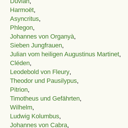
Duvian
,
Harmoët
,
Asyncritus
,
Phlegon
,
Johannes von Organyà
,
Sieben Jungfrauen
,
Julian vom heiligen Augustinus Martinet
,
Cléden
,
Leodebold von Fleury
,
Theodor und Pausilypus
,
Pitrion
,
Timotheus und Gefährten
,
Wilhelm
,
Ludwig Kolumbus
,
Johannes von Cabra
,