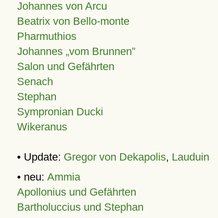
Johannes von Arcu
Beatrix von Bello-monte
Pharmuthios
Johannes
vom Brunnen
Salon und Gefährten
Senach
Stephan
Sympronian Ducki
Wikeranus
• Update:
Gregor von Dekapolis
,
Lauduin
• neu:
Ammia
Apollonius und Gefährten
Bartholuccius und Stephan