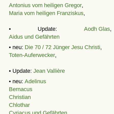
Antonius vom heiligen Gregor
,
Maria vom heiligen Franziskus
,
• Update:
Aodh Glas
,
Aidus und Gefährten
• neu:
Die 70 / 72 Jünger Jesu Christi
,
Toten-Auferwecker
,
• Update:
Jean Vallière
• neu:
Adelinus
Bernacus
Christian
Chlothar
Cyriacus und Gefährten