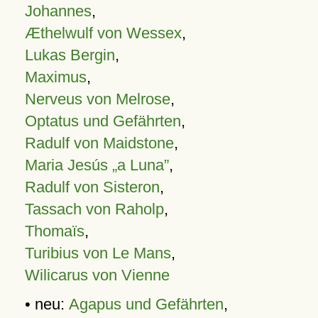
Johannes
,
Æthelwulf von Wessex
,
Lukas Bergin
,
Maximus
,
Nerveus von Melrose
,
Optatus und Gefährten
,
Radulf von Maidstone
,
Maria Jesús „a Luna”
,
Radulf von Sisteron
,
Tassach von Raholp
,
Thomaïs
,
Turibius von Le Mans
,
Wilicarus von Vienne
• neu:
Agapus und Gefährten
,