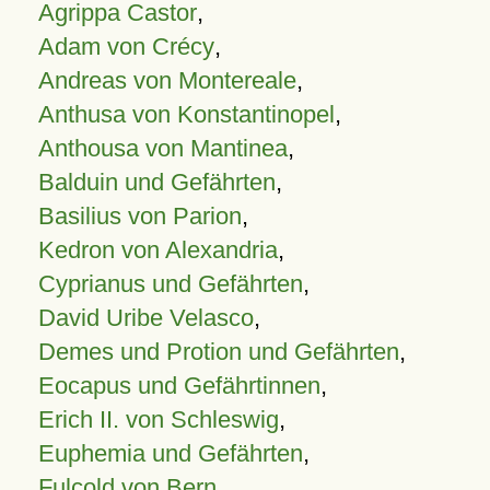
Agrippa Castor
,
Adam von Crécy
,
Andreas von Montereale
,
Anthusa von Konstantinopel
,
Anthousa von Mantinea
,
Balduin und Gefährten
,
Basilius von Parion
,
Kedron von Alexandria
,
Cyprianus und Gefährten
,
David Uribe Velasco
,
Demes und Protion und Gefährten
,
Eocapus und Gefährtinnen
,
Erich II. von Schleswig
,
Euphemia und Gefährten
,
Fulcold von Bern
,