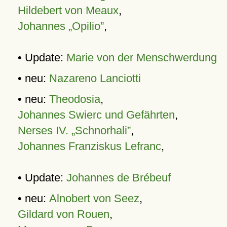
Hildebert von Meaux
,
Johannes „Opilio”
,
• Update:
Marie von der Menschwerdung
• neu:
Nazareno Lanciotti
• neu:
Theodosia
,
Johannes Swierc und Gefährten
,
Nerses IV. „Schnorhali”
,
Johannes Franziskus Lefranc
,
• Update:
Johannes de Brébeuf
• neu:
Alnobert von Seez
,
Gildard von Rouen
,