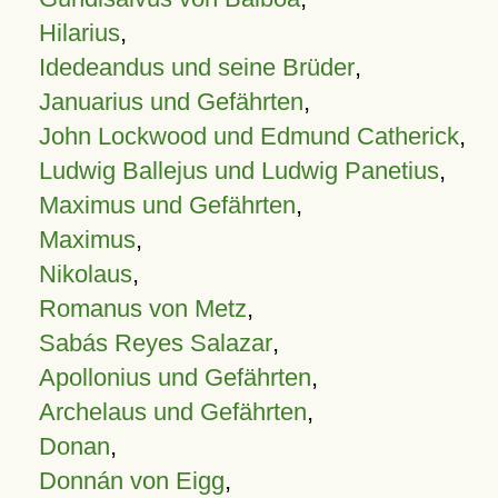
Hilarius
,
Idedeandus und seine Brüder
,
Januarius und Gefährten
,
John Lockwood und Edmund Catherick
,
Ludwig Ballejus und Ludwig Panetius
,
Maximus und Gefährten
,
Maximus
,
Nikolaus
,
Romanus von Metz
,
Sabás Reyes Salazar
,
Apollonius und Gefährten
,
Archelaus und Gefährten
,
Donan
,
Donnán von Eigg
,