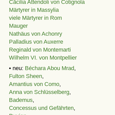
Cäcilia Attendoli von Cotignola
Märtyrer in Massylia
viele Märtyrer in Rom
Mauger
Nathäus von Achonry
Palladius von Auxerre
Reginald von Montemarti
Wilhelm VI. von Montpellier
• neu:
Béchara Abou Mrad
,
Fulton Sheen
,
Amantius von Como
,
Anna von Schlüsselberg
,
Bademus
,
Concessus und Gefährten
,