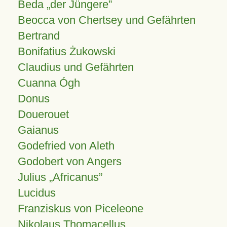
Beda „der Jüngere”
Beocca von Chertsey und Gefährten
Bertrand
Bonifatius Żukowski
Claudius und Gefährten
Cuanna Ógh
Donus
Douerouet
Gaianus
Godefried von Aleth
Godobert von Angers
Julius
Africanus
Lucidus
Franziskus von Piceleone
Nikolaus Thomacellus