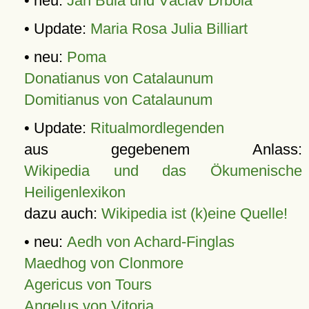
• neu:
Jan Bula und Václav Drbola
• Update:
Maria Rosa Julia Billiart
• neu:
Poma
Donatianus von Catalaunum
Domitianus von Catalaunum
• Update:
Ritualmordlegenden
aus gegebenem Anlass:
Wikipedia und das Ökumenische
Heiligenlexikon
dazu auch:
Wikipedia ist (k)eine Quelle!
• neu:
Aedh von Achard-Finglas
Maedhog von Clonmore
Agericus von Tours
Angelus von Vitoria