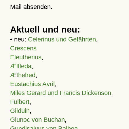
Mail absenden.
Aktuell und neu:
• neu:
Celerinus und Gefährten
,
Crescens
Eleutherius
,
Ælfleda
,
Æthelred
,
Eustachius Avril
,
Miles Gerard und Francis Dickenson
,
Fulbert
,
Gilduin
,
Giunoc von Buchan
,
Gundisalvus von Balboa
,