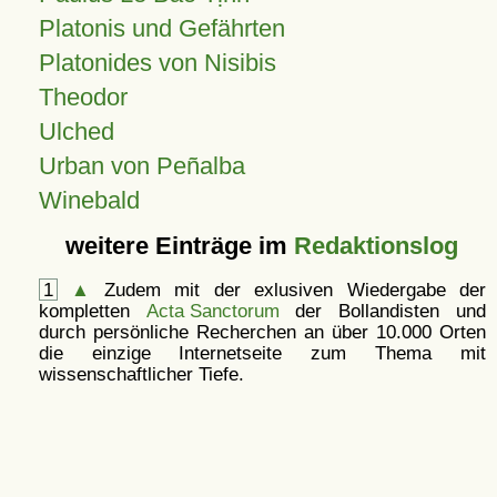
Platonis und Gefährten
Platonides von Nisibis
Theodor
Ulched
Urban von Peñalba
Winebald
weitere Einträge im
Redaktionslog
1
▲
Zudem mit der exlusiven Wiedergabe der
kompletten
Acta Sanctorum
der Bollandisten und
durch persönliche Recherchen an über 10.000 Orten
die einzige Internetseite zum Thema mit
wissenschaftlicher Tiefe.