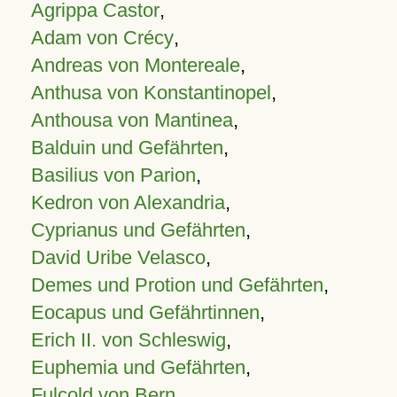
Agrippa Castor
,
Adam von Crécy
,
Andreas von Montereale
,
Anthusa von Konstantinopel
,
Anthousa von Mantinea
,
Balduin und Gefährten
,
Basilius von Parion
,
Kedron von Alexandria
,
Cyprianus und Gefährten
,
David Uribe Velasco
,
Demes und Protion und Gefährten
,
Eocapus und Gefährtinnen
,
Erich II. von Schleswig
,
Euphemia und Gefährten
,
Fulcold von Bern
,