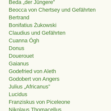
Beda „der Jüngere”
Beocca von Chertsey und Gefährten
Bertrand
Bonifatius Żukowski
Claudius und Gefährten
Cuanna Ógh
Donus
Douerouet
Gaianus
Godefried von Aleth
Godobert von Angers
Julius
Africanus
Lucidus
Franziskus von Piceleone
Nikolaus Thomacellus