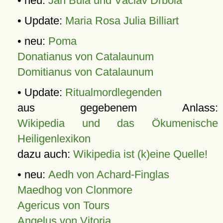
• neu:
Jan Bula und Václav Drbola
• Update:
Maria Rosa Julia Billiart
• neu:
Poma
Donatianus von Catalaunum
Domitianus von Catalaunum
• Update:
Ritualmordlegenden
aus gegebenem Anlass:
Wikipedia und das Ökumenische
Heiligenlexikon
dazu auch:
Wikipedia ist (k)eine Quelle!
• neu:
Aedh von Achard-Finglas
Maedhog von Clonmore
Agericus von Tours
Angelus von Vitoria