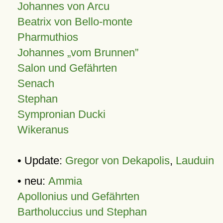
Johannes von Arcu
Beatrix von Bello-monte
Pharmuthios
Johannes
vom Brunnen
Salon und Gefährten
Senach
Stephan
Sympronian Ducki
Wikeranus
• Update:
Gregor von Dekapolis
,
Lauduin
• neu:
Ammia
Apollonius und Gefährten
Bartholuccius und Stephan