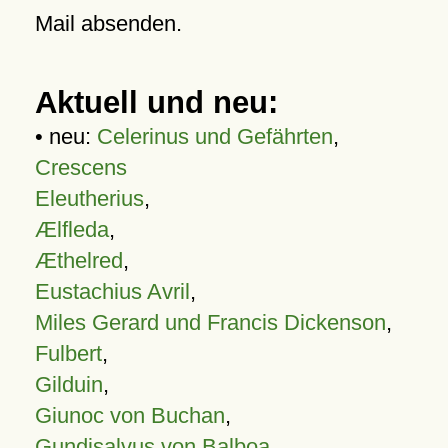
Mail absenden.
Aktuell und neu:
• neu:
Celerinus und Gefährten
,
Crescens
Eleutherius
,
Ælfleda
,
Æthelred
,
Eustachius Avril
,
Miles Gerard und Francis Dickenson
,
Fulbert
,
Gilduin
,
Giunoc von Buchan
,
Gundisalvus von Balboa
,