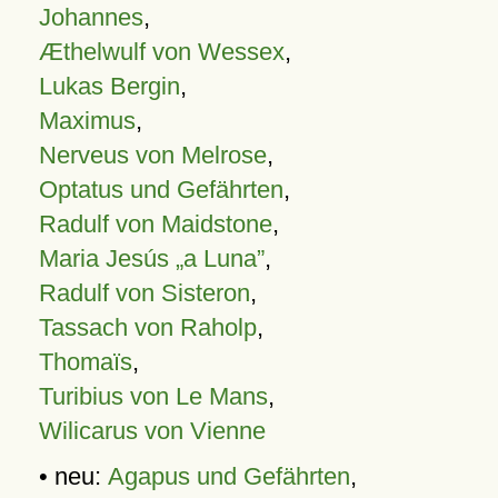
Johannes
,
Æthelwulf von Wessex
,
Lukas Bergin
,
Maximus
,
Nerveus von Melrose
,
Optatus und Gefährten
,
Radulf von Maidstone
,
Maria Jesús „a Luna”
,
Radulf von Sisteron
,
Tassach von Raholp
,
Thomaïs
,
Turibius von Le Mans
,
Wilicarus von Vienne
• neu:
Agapus und Gefährten
,