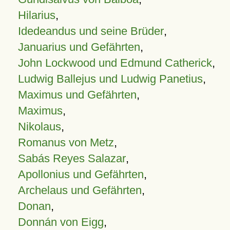
Hilarius
,
Idedeandus und seine Brüder
,
Januarius und Gefährten
,
John Lockwood und Edmund Catherick
,
Ludwig Ballejus und Ludwig Panetius
,
Maximus und Gefährten
,
Maximus
,
Nikolaus
,
Romanus von Metz
,
Sabás Reyes Salazar
,
Apollonius und Gefährten
,
Archelaus und Gefährten
,
Donan
,
Donnán von Eigg
,