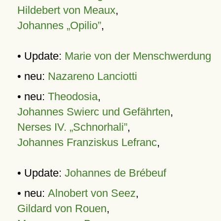
Hildebert von Meaux
,
Johannes „Opilio”
,
• Update:
Marie von der Menschwerdung
• neu:
Nazareno Lanciotti
• neu:
Theodosia
,
Johannes Swierc und Gefährten
,
Nerses IV. „Schnorhali”
,
Johannes Franziskus Lefranc
,
• Update:
Johannes de Brébeuf
• neu:
Alnobert von Seez
,
Gildard von Rouen
,