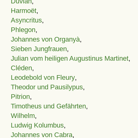
Duvian
,
Harmoët
,
Asyncritus
,
Phlegon
,
Johannes von Organyà
,
Sieben Jungfrauen
,
Julian vom heiligen Augustinus Martinet
,
Cléden
,
Leodebold von Fleury
,
Theodor und Pausilypus
,
Pitrion
,
Timotheus und Gefährten
,
Wilhelm
,
Ludwig Kolumbus
,
Johannes von Cabra
,