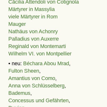
Cäcilia Attendoli von Cotignola
Märtyrer in Massylia
viele Märtyrer in Rom
Mauger
Nathäus von Achonry
Palladius von Auxerre
Reginald von Montemarti
Wilhelm VI. von Montpellier
• neu:
Béchara Abou Mrad
,
Fulton Sheen
,
Amantius von Como
,
Anna von Schlüsselberg
,
Bademus
,
Concessus und Gefährten
,