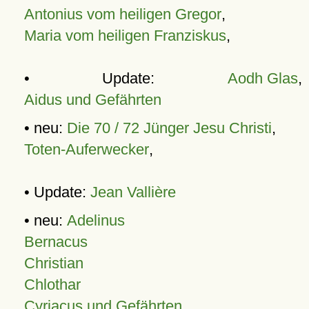
Antonius vom heiligen Gregor
,
Maria vom heiligen Franziskus
,
• Update:
Aodh Glas
,
Aidus und Gefährten
• neu:
Die 70 / 72 Jünger Jesu Christi
,
Toten-Auferwecker
,
• Update:
Jean Vallière
• neu:
Adelinus
Bernacus
Christian
Chlothar
Cyriacus und Gefährten