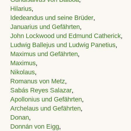
Hilarius
,
Idedeandus und seine Brüder
,
Januarius und Gefährten
,
John Lockwood und Edmund Catherick
,
Ludwig Ballejus und Ludwig Panetius
,
Maximus und Gefährten
,
Maximus
,
Nikolaus
,
Romanus von Metz
,
Sabás Reyes Salazar
,
Apollonius und Gefährten
,
Archelaus und Gefährten
,
Donan
,
Donnán von Eigg
,