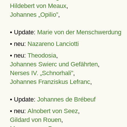
Hildebert von Meaux
,
Johannes „Opilio”
,
• Update:
Marie von der Menschwerdung
• neu:
Nazareno Lanciotti
• neu:
Theodosia
,
Johannes Swierc und Gefährten
,
Nerses IV. „Schnorhali”
,
Johannes Franziskus Lefranc
,
• Update:
Johannes de Brébeuf
• neu:
Alnobert von Seez
,
Gildard von Rouen
,