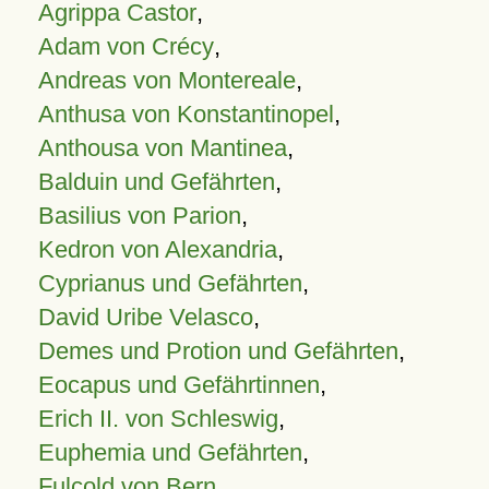
Agrippa Castor
,
Adam von Crécy
,
Andreas von Montereale
,
Anthusa von Konstantinopel
,
Anthousa von Mantinea
,
Balduin und Gefährten
,
Basilius von Parion
,
Kedron von Alexandria
,
Cyprianus und Gefährten
,
David Uribe Velasco
,
Demes und Protion und Gefährten
,
Eocapus und Gefährtinnen
,
Erich II. von Schleswig
,
Euphemia und Gefährten
,
Fulcold von Bern
,