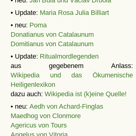
• neu:
Jan Bula und Václav Drbola
• Update:
Maria Rosa Julia Billiart
• neu:
Poma
Donatianus von Catalaunum
Domitianus von Catalaunum
• Update:
Ritualmordlegenden
aus gegebenem Anlass:
Wikipedia und das Ökumenische
Heiligenlexikon
dazu auch:
Wikipedia ist (k)eine Quelle!
• neu:
Aedh von Achard-Finglas
Maedhog von Clonmore
Agericus von Tours
Angelus von Vitoria