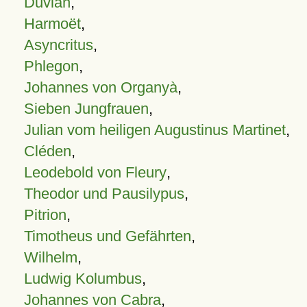
Duvian
,
Harmoët
,
Asyncritus
,
Phlegon
,
Johannes von Organyà
,
Sieben Jungfrauen
,
Julian vom heiligen Augustinus Martinet
,
Cléden
,
Leodebold von Fleury
,
Theodor und Pausilypus
,
Pitrion
,
Timotheus und Gefährten
,
Wilhelm
,
Ludwig Kolumbus
,
Johannes von Cabra
,