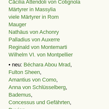
Cäcilia Attendoli von Cotignola
Märtyrer in Massylia
viele Märtyrer in Rom
Mauger
Nathäus von Achonry
Palladius von Auxerre
Reginald von Montemarti
Wilhelm VI. von Montpellier
• neu:
Béchara Abou Mrad
,
Fulton Sheen
,
Amantius von Como
,
Anna von Schlüsselberg
,
Bademus
,
Concessus und Gefährten
,