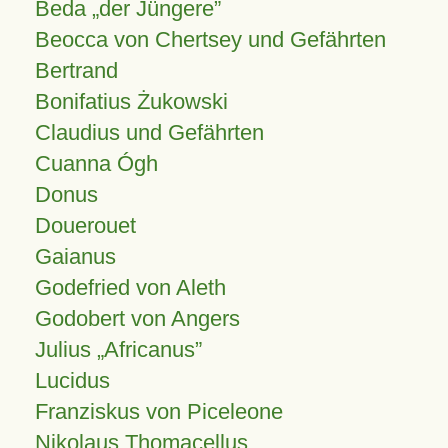
Beda „der Jüngere”
Beocca von Chertsey und Gefährten
Bertrand
Bonifatius Żukowski
Claudius und Gefährten
Cuanna Ógh
Donus
Douerouet
Gaianus
Godefried von Aleth
Godobert von Angers
Julius
Africanus
Lucidus
Franziskus von Piceleone
Nikolaus Thomacellus