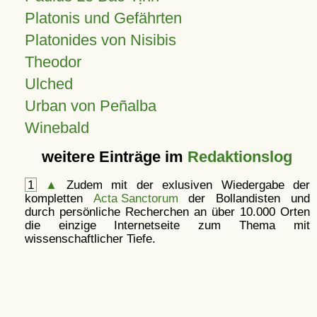
Platonis und Gefährten
Platonides von Nisibis
Theodor
Ulched
Urban von Peñalba
Winebald
weitere Einträge im
Redaktionslog
1
▲
Zudem mit der exlusiven Wiedergabe der
kompletten
Acta Sanctorum
der Bollandisten und
durch persönliche Recherchen an über 10.000 Orten
die einzige Internetseite zum Thema mit
wissenschaftlicher Tiefe.