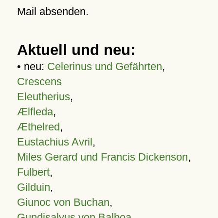
Mail absenden.
Aktuell und neu:
• neu:
Celerinus und Gefährten
,
Crescens
Eleutherius
,
Ælfleda
,
Æthelred
,
Eustachius Avril
,
Miles Gerard und Francis Dickenson
,
Fulbert
,
Gilduin
,
Giunoc von Buchan
,
Gundisalvus von Balboa
,