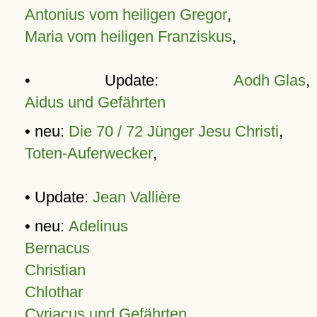
Antonius vom heiligen Gregor
,
Maria vom heiligen Franziskus
,
• Update:
Aodh Glas
,
Aidus und Gefährten
• neu:
Die 70 / 72 Jünger Jesu Christi
,
Toten-Auferwecker
,
• Update:
Jean Vallière
• neu:
Adelinus
Bernacus
Christian
Chlothar
Cyriacus und Gefährten