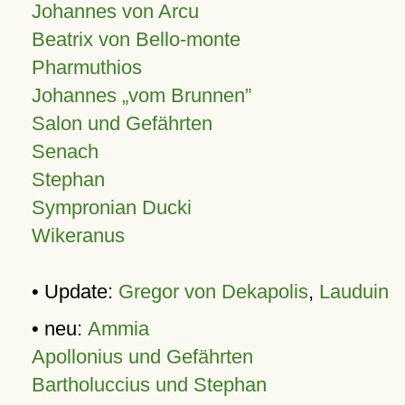
Johannes von Arcu
Beatrix von Bello-monte
Pharmuthios
Johannes
vom Brunnen
Salon und Gefährten
Senach
Stephan
Sympronian Ducki
Wikeranus
• Update:
Gregor von Dekapolis
,
Lauduin
• neu:
Ammia
Apollonius und Gefährten
Bartholuccius und Stephan