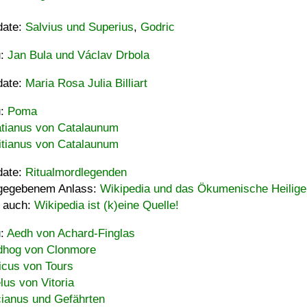
date:
Salvius und Superius
,
Godric
u:
Jan Bula und Václav Drbola
date:
Maria Rosa Julia Billiart
u:
Poma
tianus von Catalaunum
tianus von Catalaunum
date:
Ritualmordlegenden
gegebenem Anlass:
Wikipedia und das Ökumenische Heilige
 auch:
Wikipedia ist (k)eine Quelle!
u:
Aedh von Achard-Finglas
hog von Clonmore
icus von Tours
lus von Vitoria
ianus und Gefährten