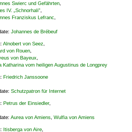
nnes Swierc und Gefährten
,
es IV. „Schnorhali”
,
nnes Franziskus Lefranc
,
date:
Johannes de Brébeuf
u:
Alnobert von Seez
,
ard von Rouen
,
eus von Bayeux
,
a Katharina vom heiligen Augustinus de Longprey
u:
Friedrich Janssoone
date:
Schutzpatron für Internet
u:
Petrus der Einsiedler
,
date:
Aurea von Amiens
,
Wulfia von Amiens
u:
Itisberga von Aire
,