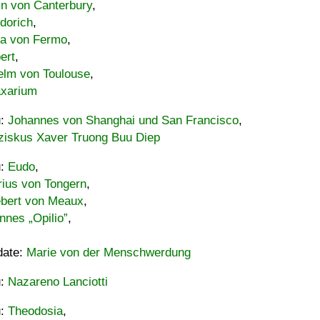
in von Canterbury
,
dorich
,
ia von Fermo
,
ert
,
elm von Toulouse
,
xarium
u:
Johannes von Shanghai und San Francisco
,
ziskus Xaver Truong Buu Diep
u:
Eudo
,
rius von Tongern
,
ebert von Meaux
,
nnes „Opilio”
,
date:
Marie von der Menschwerdung
u:
Nazareno Lanciotti
u:
Theodosia
,