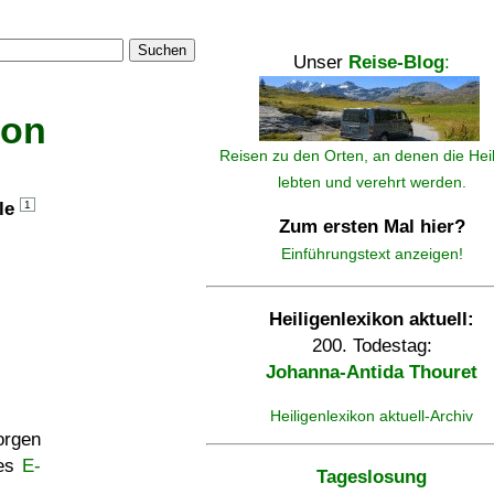
Suchen
Unser
Reise-Blog
:
kon
Reisen zu den Orten, an denen die Hei
lebten und verehrt werden.
lle
1
Zum ersten Mal hier?
Einführungstext anzeigen!
Heiligenlexikon aktuell:
200. Todestag:
Johanna-Antida Thouret
Heiligenlexikon aktuell-Archiv
rgen
ses
E-
Tageslosung