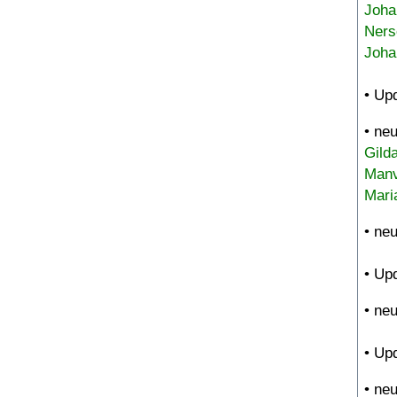
Joha
Ners
Joha
• Up
• ne
Gild
Manv
Mari
• ne
• Up
• ne
• Up
• ne