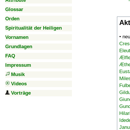
Attribute
Glossar
Orden
Akt
Spiritualität der Heiligen
• ne
Vornamen
Cres
Grundlagen
Eleu
FAQ
Ælfl
Æthe
Impressum
Eust
Musik
Mile
Videos
Fulb
Gild
Vorträge
Giun
Gund
Hilar
Ided
Janu