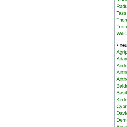
Radu
Tass
Tho
Turi
Wili
• ne
Agri
Adam
Andr
Anth
Anth
Bald
Basi
Kedr
Cypr
Davi
Deme
Eoca