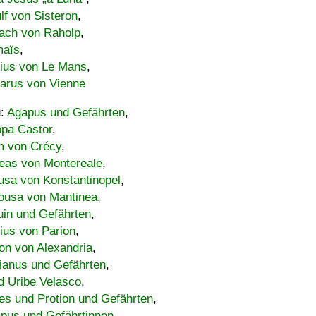
lf von Sisteron
,
ach von Raholp
,
maïs
,
bius von Le Mans
,
carus von Vienne
u:
Agapus und Gefährten
,
ppa Castor
,
 von Crécy
,
eas von Montereale
,
usa von Konstantinopel
,
ousa von Mantinea
,
uin und Gefährten
,
lius von Parion
,
on von Alexandria
,
ianus und Gefährten
,
d Uribe Velasco
,
s und Protion und Gefährten
,
pus und Gefährtinnen
,