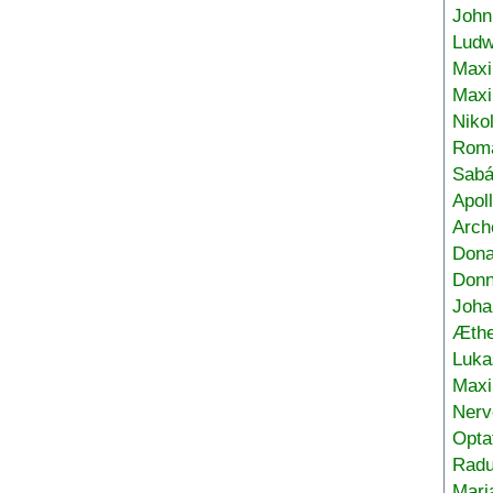
John
Ludw
Maxi
Max
Niko
Roma
Sabá
Apol
Arch
Don
Donn
Joha
Æthe
Luka
Max
Nerv
Opta
Radu
Mari