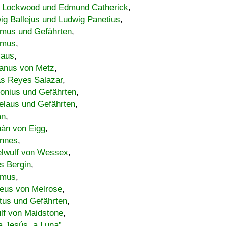
 Lockwood und Edmund Catherick
,
ig Ballejus und Ludwig Panetius
,
mus und Gefährten
,
imus
,
laus
,
nus von Metz
,
s Reyes Salazar
,
lonius und Gefährten
,
elaus und Gefährten
,
an
,
án von Eigg
,
nnes
,
lwulf von Wessex
,
s Bergin
,
imus
,
eus von Melrose
,
tus und Gefährten
,
lf von Maidstone
,
a Jesús „a Luna”
,