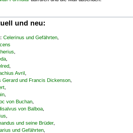
uell und neu:
u:
Celerinus und Gefährten
,
cens
therius
,
eda
,
lred
,
achius Avril
,
s Gerard und Francis Dickenson
,
ert
,
uin
,
oc von Buchan
,
isalvus von Balboa
,
ius
,
eandus und seine Brüder
,
arius und Gefährten
,