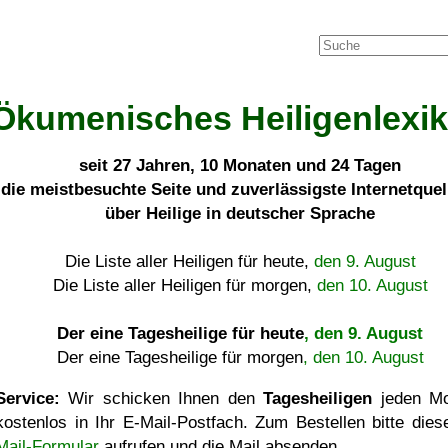
Ökumenisches Heiligenlexi
seit
27 Jahren, 10 Monaten und 24 Tagen
die meistbesuchte Seite und zuverlässigste Internetque
über Heilige in deutscher Sprache
Die Liste aller Heiligen für heute,
den 9. August
Die Liste aller Heiligen für morgen,
den 10. August
Der eine Tagesheilige für heute
, den 9. August
Der eine Tagesheilige für morgen
, den 10. August
Service:
Wir schicken Ihnen den
Tagesheiligen
jeden Mo
kostenlos in Ihr E-Mail-Postfach. Zum Bestellen bitte die
Mail-Formular
aufrufen und die Mail absenden.