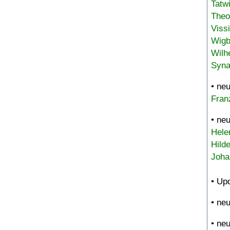
Tatw
Theo
Viss
Wigb
Wilh
Syna
• ne
Fran
• ne
Hele
Hild
Joha
• Up
• ne
• ne