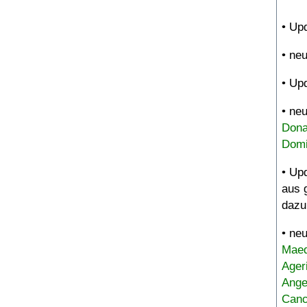
• Up
• ne
• Up
• ne
Dona
Domi
• Up
aus 
dazu
• ne
Maed
Ager
Ange
Canc