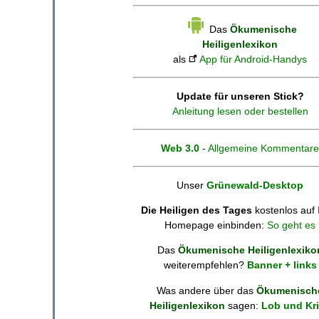
Das
Ökumenische
Heiligenlexikon
als
App für Android-Handys
Update für unseren Stick?
Anleitung lesen oder bestellen
Web 3.0
-
Allgemeine Kommentare
Unser
Grünewald-Desktop
Die Heiligen des Tages
kostenlos auf 
Homepage einbinden:
So geht es
Das
Ökumenische Heiligenlexiko
weiterempfehlen?
Banner + links
Was andere über das
Ökumenisch
Heiligenlexikon
sagen:
Lob und Kri