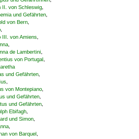
h II. von Schleswig
,
emia und Gefährten
,
old von Bern
,
o
,
 III. von Amiens
,
nna
,
nna de Lambertini
,
entius von Portugal
,
aretha
s und Gefährten
,
ius
,
us von Montepiano
,
us und Gefährten
,
tus und Gefährten
,
lph Ebifagh
,
ard und Simon
,
anna
,
han von Barquel
,