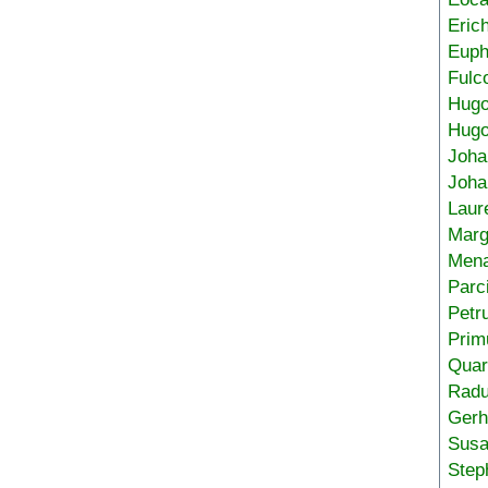
Eric
Euph
Fulc
Hug
Hugo
Joha
Joha
Laur
Marg
Mena
Parc
Petr
Prim
Quar
Radu
Gerh
Sus
Step