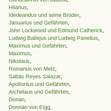
Hilarius
,
Idedeandus und seine Brüder
,
Januarius und Gefährten
,
John Lockwood und Edmund Catherick
,
Ludwig Ballejus und Ludwig Panetius
,
Maximus und Gefährten
,
Maximus
,
Nikolaus
,
Romanus von Metz
,
Sabás Reyes Salazar
,
Apollonius und Gefährten
,
Archelaus und Gefährten
,
Donan
,
Donnán von Eigg
,