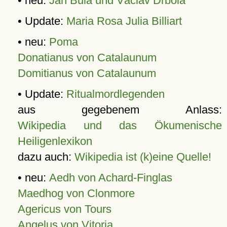
• neu:
Jan Bula und Václav Drbola
• Update:
Maria Rosa Julia Billiart
• neu:
Poma
Donatianus von Catalaunum
Domitianus von Catalaunum
• Update:
Ritualmordlegenden
aus gegebenem Anlass:
Wikipedia und das Ökumenische
Heiligenlexikon
dazu auch:
Wikipedia ist (k)eine Quelle!
• neu:
Aedh von Achard-Finglas
Maedhog von Clonmore
Agericus von Tours
Angelus von Vitoria