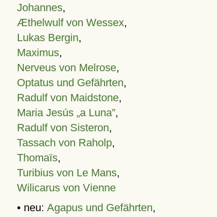
Johannes
,
Æthelwulf von Wessex
,
Lukas Bergin
,
Maximus
,
Nerveus von Melrose
,
Optatus und Gefährten
,
Radulf von Maidstone
,
Maria Jesús „a Luna”
,
Radulf von Sisteron
,
Tassach von Raholp
,
Thomaïs
,
Turibius von Le Mans
,
Wilicarus von Vienne
• neu:
Agapus und Gefährten
,