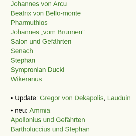
Johannes von Arcu
Beatrix von Bello-monte
Pharmuthios
Johannes
vom Brunnen
Salon und Gefährten
Senach
Stephan
Sympronian Ducki
Wikeranus
• Update:
Gregor von Dekapolis
,
Lauduin
• neu:
Ammia
Apollonius und Gefährten
Bartholuccius und Stephan