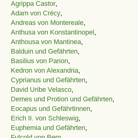
Agrippa Castor
,
Adam von Crécy
,
Andreas von Montereale
,
Anthusa von Konstantinopel
,
Anthousa von Mantinea
,
Balduin und Gefährten
,
Basilius von Parion
,
Kedron von Alexandria
,
Cyprianus und Gefährten
,
David Uribe Velasco
,
Demes und Protion und Gefährten
,
Eocapus und Gefährtinnen
,
Erich II. von Schleswig
,
Euphemia und Gefährten
,
Fulcold von Bern
,