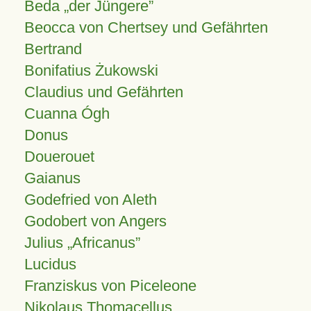
Beda „der Jüngere”
Beocca von Chertsey und Gefährten
Bertrand
Bonifatius Żukowski
Claudius und Gefährten
Cuanna Ógh
Donus
Douerouet
Gaianus
Godefried von Aleth
Godobert von Angers
Julius
Africanus
Lucidus
Franziskus von Piceleone
Nikolaus Thomacellus