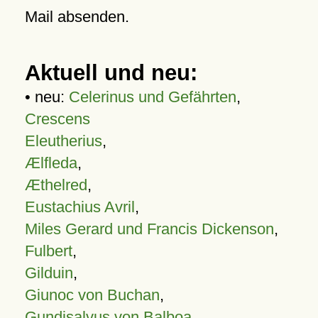
Mail absenden.
Aktuell und neu:
• neu:
Celerinus und Gefährten
,
Crescens
Eleutherius
,
Ælfleda
,
Æthelred
,
Eustachius Avril
,
Miles Gerard und Francis Dickenson
,
Fulbert
,
Gilduin
,
Giunoc von Buchan
,
Gundisalvus von Balboa
,