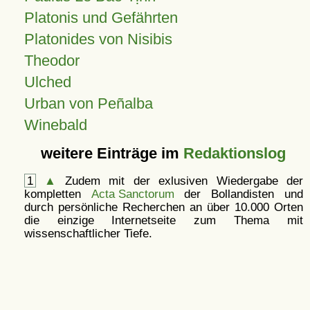
Platonis und Gefährten
Platonides von Nisibis
Theodor
Ulched
Urban von Peñalba
Winebald
weitere Einträge im
Redaktionslog
1
▲
Zudem mit der exlusiven Wiedergabe der
kompletten
Acta Sanctorum
der Bollandisten und
durch persönliche Recherchen an über 10.000 Orten
die einzige Internetseite zum Thema mit
wissenschaftlicher Tiefe.