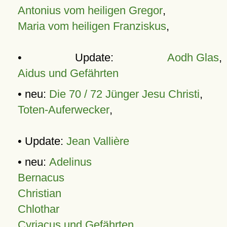
Antonius vom heiligen Gregor
,
Maria vom heiligen Franziskus
,
• Update:
Aodh Glas
,
Aidus und Gefährten
• neu:
Die 70 / 72 Jünger Jesu Christi
,
Toten-Auferwecker
,
• Update:
Jean Vallière
• neu:
Adelinus
Bernacus
Christian
Chlothar
Cyriacus und Gefährten