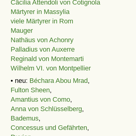
Cäcilia Attendoli von Cotignola
Märtyrer in Massylia
viele Märtyrer in Rom
Mauger
Nathäus von Achonry
Palladius von Auxerre
Reginald von Montemarti
Wilhelm VI. von Montpellier
• neu:
Béchara Abou Mrad
,
Fulton Sheen
,
Amantius von Como
,
Anna von Schlüsselberg
,
Bademus
,
Concessus und Gefährten
,