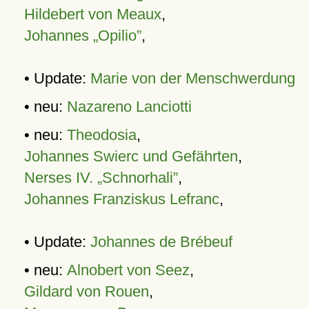
Hildebert von Meaux
,
Johannes „Opilio”
,
• Update:
Marie von der Menschwerdung
• neu:
Nazareno Lanciotti
• neu:
Theodosia
,
Johannes Swierc und Gefährten
,
Nerses IV. „Schnorhali”
,
Johannes Franziskus Lefranc
,
• Update:
Johannes de Brébeuf
• neu:
Alnobert von Seez
,
Gildard von Rouen
,