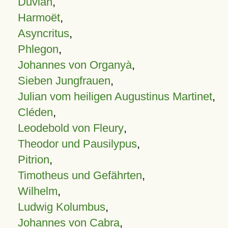
Duvian
,
Harmoët
,
Asyncritus
,
Phlegon
,
Johannes von Organyà
,
Sieben Jungfrauen
,
Julian vom heiligen Augustinus Martinet
,
Cléden
,
Leodebold von Fleury
,
Theodor und Pausilypus
,
Pitrion
,
Timotheus und Gefährten
,
Wilhelm
,
Ludwig Kolumbus
,
Johannes von Cabra
,