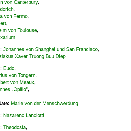
in von Canterbury
,
dorich
,
ia von Fermo
,
ert
,
elm von Toulouse
,
xarium
u:
Johannes von Shanghai und San Francisco
,
ziskus Xaver Truong Buu Diep
u:
Eudo
,
rius von Tongern
,
ebert von Meaux
,
nnes „Opilio”
,
date:
Marie von der Menschwerdung
u:
Nazareno Lanciotti
u:
Theodosia
,