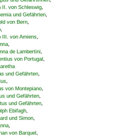
h II. von Schleswig
,
emia und Gefährten
,
old von Bern
,
o
,
 III. von Amiens
,
nna
,
nna de Lambertini
,
entius von Portugal
,
aretha
s und Gefährten
,
ius
,
us von Montepiano
,
us und Gefährten
,
tus und Gefährten
,
lph Ebifagh
,
ard und Simon
,
anna
,
han von Barquel
,