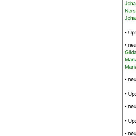
Joha
Ners
Joha
• Up
• ne
Gild
Manv
Mari
• ne
• Up
• ne
• Up
• ne