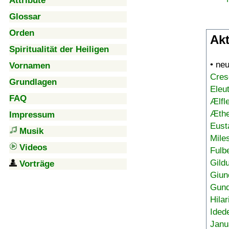
Attribute
Glossar
Orden
Akt
Spiritualität der Heiligen
• ne
Vornamen
Cres
Grundlagen
Eleu
FAQ
Ælfl
Æthe
Impressum
Eust
Musik
Mile
Videos
Fulb
Gild
Vorträge
Giun
Gund
Hilar
Ided
Janu