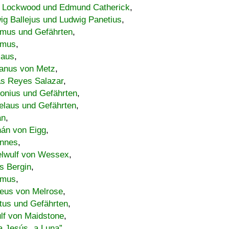
 Lockwood und Edmund Catherick
,
ig Ballejus und Ludwig Panetius
,
mus und Gefährten
,
imus
,
laus
,
nus von Metz
,
s Reyes Salazar
,
lonius und Gefährten
,
elaus und Gefährten
,
an
,
án von Eigg
,
nnes
,
lwulf von Wessex
,
s Bergin
,
imus
,
eus von Melrose
,
tus und Gefährten
,
lf von Maidstone
,
a Jesús „a Luna”
,