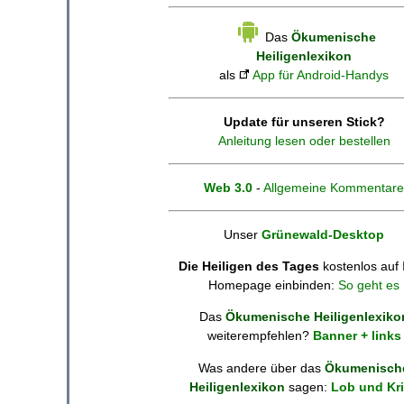
Das
Ökumenische
Heiligenlexikon
als
App für Android-Handys
Update für unseren Stick?
Anleitung lesen oder bestellen
Web 3.0
-
Allgemeine Kommentare
Unser
Grünewald-Desktop
Die Heiligen des Tages
kostenlos auf 
Homepage einbinden:
So geht es
Das
Ökumenische Heiligenlexiko
weiterempfehlen?
Banner + links
Was andere über das
Ökumenisch
Heiligenlexikon
sagen:
Lob und Kri