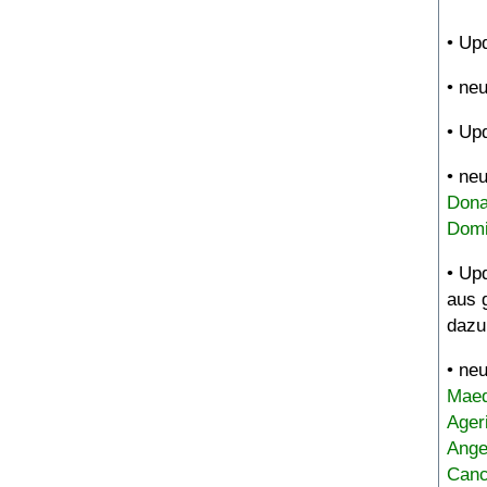
• Up
• ne
• Up
• ne
Dona
Domi
• Up
aus 
dazu
• ne
Maed
Ager
Ange
Canc