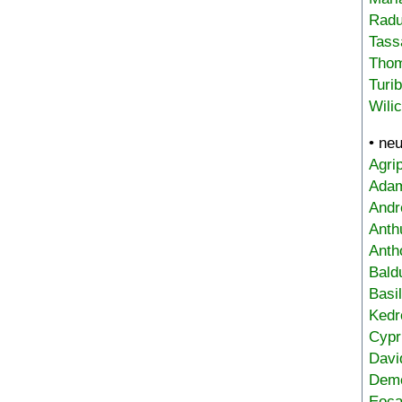
Radu
Tass
Tho
Turi
Wili
• ne
Agri
Adam
Andr
Anth
Anth
Bald
Basi
Kedr
Cypr
Davi
Deme
Eoca