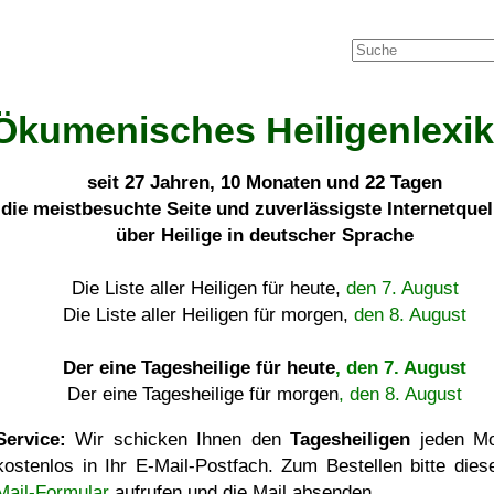
Ökumenisches Heiligenlexi
seit
27 Jahren, 10 Monaten und 22 Tagen
die meistbesuchte Seite und zuverlässigste Internetque
über Heilige in deutscher Sprache
Die Liste aller Heiligen für heute,
den 7. August
Die Liste aller Heiligen für morgen,
den 8. August
Der eine Tagesheilige für heute
, den 7. August
Der eine Tagesheilige für morgen
, den 8. August
Service:
Wir schicken Ihnen den
Tagesheiligen
jeden Mo
kostenlos in Ihr E-Mail-Postfach. Zum Bestellen bitte die
Mail-Formular
aufrufen und die Mail absenden.