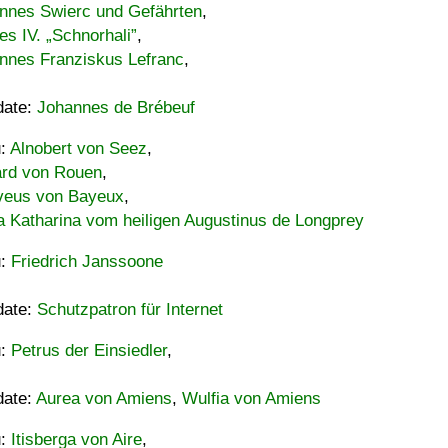
nnes Swierc und Gefährten
,
es IV. „Schnorhali”
,
nnes Franziskus Lefranc
,
date:
Johannes de Brébeuf
u:
Alnobert von Seez
,
ard von Rouen
,
eus von Bayeux
,
a Katharina vom heiligen Augustinus de Longprey
u:
Friedrich Janssoone
date:
Schutzpatron für Internet
u:
Petrus der Einsiedler
,
date:
Aurea von Amiens
,
Wulfia von Amiens
u:
Itisberga von Aire
,