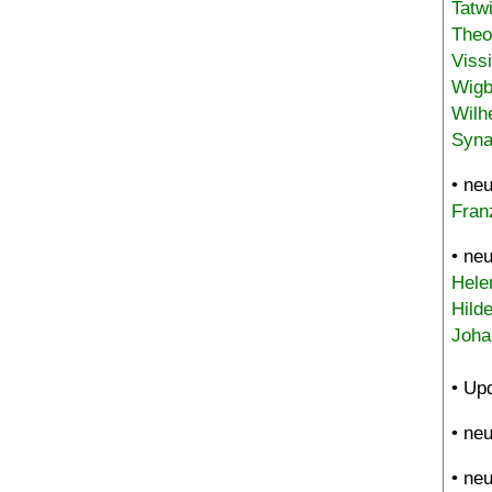
Tatw
Theo
Viss
Wigb
Wilh
Syna
• ne
Fran
• ne
Hele
Hild
Joha
• Up
• ne
• ne