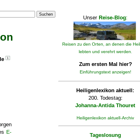
Suchen
Unser
Reise-Blog
:
kon
Reisen zu den Orten, an denen die Hei
lebten und verehrt werden.
lle
1
Zum ersten Mal hier?
Einführungstext anzeigen!
Heiligenlexikon aktuell:
200. Todestag:
Johanna-Antida Thouret
Heiligenlexikon aktuell-Archiv
rgen
ses
E-
Tageslosung