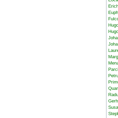
Eric
Euph
Fulc
Hug
Hugo
Joha
Joha
Laur
Marg
Mena
Parc
Petr
Prim
Quar
Radu
Gerh
Sus
Step