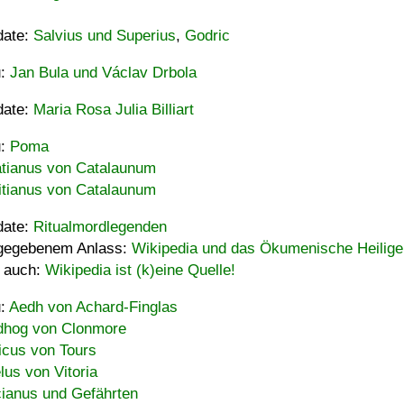
date:
Salvius und Superius
,
Godric
u:
Jan Bula und Václav Drbola
date:
Maria Rosa Julia Billiart
u:
Poma
tianus von Catalaunum
tianus von Catalaunum
date:
Ritualmordlegenden
gegebenem Anlass:
Wikipedia und das Ökumenische Heilige
 auch:
Wikipedia ist (k)eine Quelle!
u:
Aedh von Achard-Finglas
hog von Clonmore
icus von Tours
lus von Vitoria
ianus und Gefährten