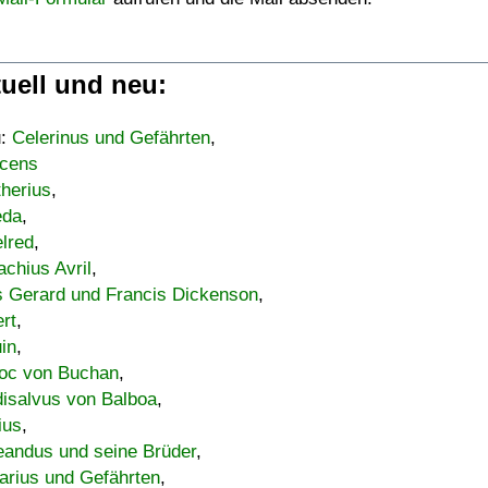
uell und neu:
u:
Celerinus und Gefährten
,
cens
therius
,
eda
,
lred
,
achius Avril
,
s Gerard und Francis Dickenson
,
ert
,
uin
,
oc von Buchan
,
isalvus von Balboa
,
ius
,
eandus und seine Brüder
,
arius und Gefährten
,