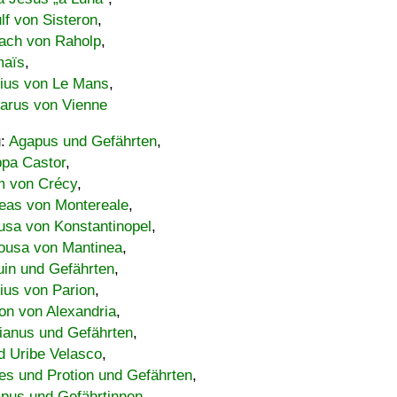
lf von Sisteron
,
ach von Raholp
,
maïs
,
bius von Le Mans
,
carus von Vienne
u:
Agapus und Gefährten
,
ppa Castor
,
 von Crécy
,
eas von Montereale
,
usa von Konstantinopel
,
ousa von Mantinea
,
uin und Gefährten
,
lius von Parion
,
on von Alexandria
,
ianus und Gefährten
,
d Uribe Velasco
,
s und Protion und Gefährten
,
pus und Gefährtinnen
,