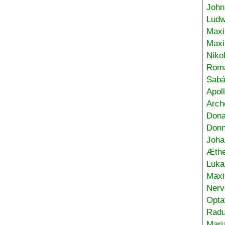
John
Ludw
Maxi
Max
Niko
Roma
Sabá
Apol
Arch
Don
Donn
Joha
Æthe
Luka
Max
Nerv
Opta
Radu
Mari