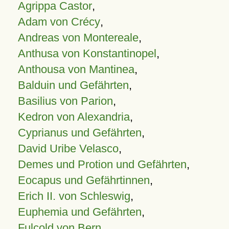
Agrippa Castor
,
Adam von Crécy
,
Andreas von Montereale
,
Anthusa von Konstantinopel
,
Anthousa von Mantinea
,
Balduin und Gefährten
,
Basilius von Parion
,
Kedron von Alexandria
,
Cyprianus und Gefährten
,
David Uribe Velasco
,
Demes und Protion und Gefährten
,
Eocapus und Gefährtinnen
,
Erich II. von Schleswig
,
Euphemia und Gefährten
,
Fulcold von Bern
,