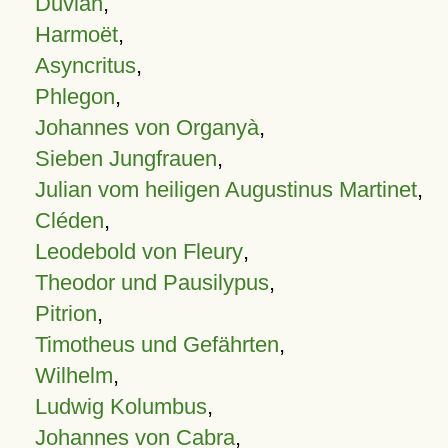
Duvian
,
Harmoët
,
Asyncritus
,
Phlegon
,
Johannes von Organyà
,
Sieben Jungfrauen
,
Julian vom heiligen Augustinus Martinet
,
Cléden
,
Leodebold von Fleury
,
Theodor und Pausilypus
,
Pitrion
,
Timotheus und Gefährten
,
Wilhelm
,
Ludwig Kolumbus
,
Johannes von Cabra
,