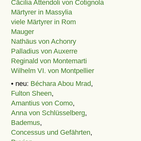
Cäcilia Attendoli von Cotignola
Märtyrer in Massylia
viele Märtyrer in Rom
Mauger
Nathäus von Achonry
Palladius von Auxerre
Reginald von Montemarti
Wilhelm VI. von Montpellier
• neu:
Béchara Abou Mrad
,
Fulton Sheen
,
Amantius von Como
,
Anna von Schlüsselberg
,
Bademus
,
Concessus und Gefährten
,