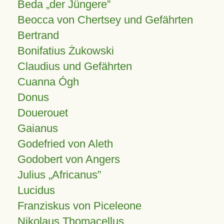
Beda „der Jüngere”
Beocca von Chertsey und Gefährten
Bertrand
Bonifatius Żukowski
Claudius und Gefährten
Cuanna Ógh
Donus
Douerouet
Gaianus
Godefried von Aleth
Godobert von Angers
Julius
Africanus
Lucidus
Franziskus von Piceleone
Nikolaus Thomacellus