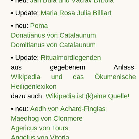
• neu:
Jan Bula und Václav Drbola
• Update:
Maria Rosa Julia Billiart
• neu:
Poma
Donatianus von Catalaunum
Domitianus von Catalaunum
• Update:
Ritualmordlegenden
aus gegebenem Anlass:
Wikipedia und das Ökumenische
Heiligenlexikon
dazu auch:
Wikipedia ist (k)eine Quelle!
• neu:
Aedh von Achard-Finglas
Maedhog von Clonmore
Agericus von Tours
Angelus von Vitoria