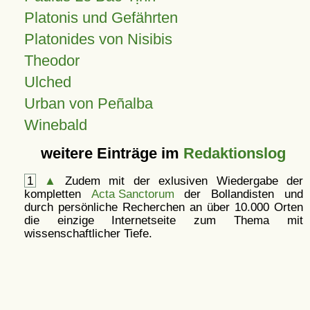
Platonis und Gefährten
Platonides von Nisibis
Theodor
Ulched
Urban von Peñalba
Winebald
weitere Einträge im
Redaktionslog
1
▲
Zudem mit der exlusiven Wiedergabe der
kompletten
Acta Sanctorum
der Bollandisten und
durch persönliche Recherchen an über 10.000 Orten
die einzige Internetseite zum Thema mit
wissenschaftlicher Tiefe.