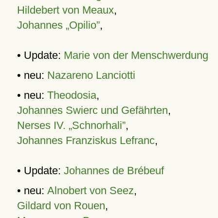
Hildebert von Meaux
,
Johannes „Opilio”
,
• Update:
Marie von der Menschwerdung
• neu:
Nazareno Lanciotti
• neu:
Theodosia
,
Johannes Swierc und Gefährten
,
Nerses IV. „Schnorhali”
,
Johannes Franziskus Lefranc
,
• Update:
Johannes de Brébeuf
• neu:
Alnobert von Seez
,
Gildard von Rouen
,