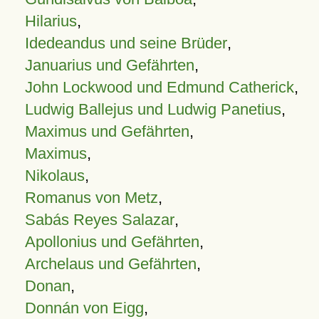
Hilarius
,
Idedeandus und seine Brüder
,
Januarius und Gefährten
,
John Lockwood und Edmund Catherick
,
Ludwig Ballejus und Ludwig Panetius
,
Maximus und Gefährten
,
Maximus
,
Nikolaus
,
Romanus von Metz
,
Sabás Reyes Salazar
,
Apollonius und Gefährten
,
Archelaus und Gefährten
,
Donan
,
Donnán von Eigg
,