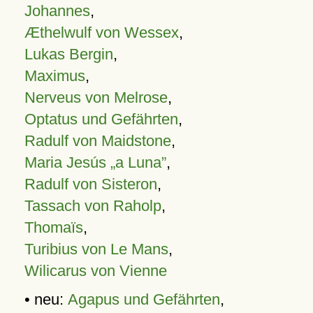
Johannes
,
Æthelwulf von Wessex
,
Lukas Bergin
,
Maximus
,
Nerveus von Melrose
,
Optatus und Gefährten
,
Radulf von Maidstone
,
Maria Jesús „a Luna”
,
Radulf von Sisteron
,
Tassach von Raholp
,
Thomaïs
,
Turibius von Le Mans
,
Wilicarus von Vienne
• neu:
Agapus und Gefährten
,