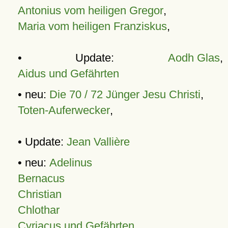
Antonius vom heiligen Gregor
,
Maria vom heiligen Franziskus
,
• Update:
Aodh Glas
,
Aidus und Gefährten
• neu:
Die 70 / 72 Jünger Jesu Christi
,
Toten-Auferwecker
,
• Update:
Jean Vallière
• neu:
Adelinus
Bernacus
Christian
Chlothar
Cyriacus und Gefährten