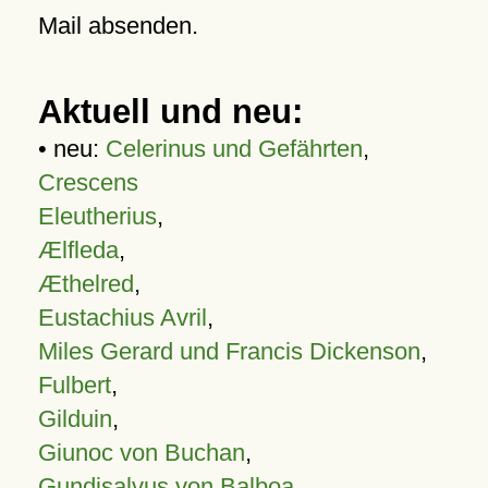
Mail absenden.
Aktuell und neu:
• neu:
Celerinus und Gefährten
,
Crescens
Eleutherius
,
Ælfleda
,
Æthelred
,
Eustachius Avril
,
Miles Gerard und Francis Dickenson
,
Fulbert
,
Gilduin
,
Giunoc von Buchan
,
Gundisalvus von Balboa
,