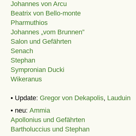
Johannes von Arcu
Beatrix von Bello-monte
Pharmuthios
Johannes
vom Brunnen
Salon und Gefährten
Senach
Stephan
Sympronian Ducki
Wikeranus
• Update:
Gregor von Dekapolis
,
Lauduin
• neu:
Ammia
Apollonius und Gefährten
Bartholuccius und Stephan