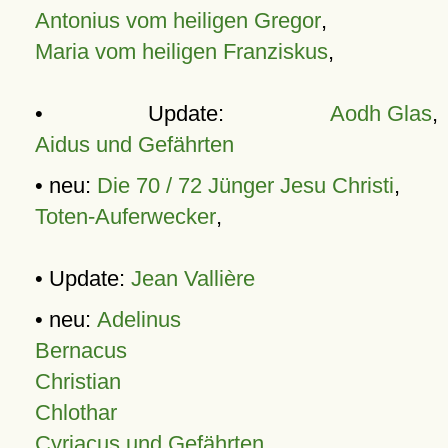
Antonius vom heiligen Gregor
,
Maria vom heiligen Franziskus
,
• Update:
Aodh Glas
,
Aidus und Gefährten
• neu:
Die 70 / 72 Jünger Jesu Christi
,
Toten-Auferwecker
,
• Update:
Jean Vallière
• neu:
Adelinus
Bernacus
Christian
Chlothar
Cyriacus und Gefährten