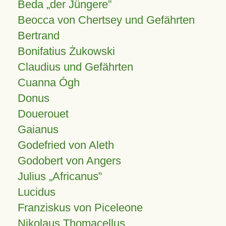
Beda „der Jüngere”
Beocca von Chertsey und Gefährten
Bertrand
Bonifatius Żukowski
Claudius und Gefährten
Cuanna Ógh
Donus
Douerouet
Gaianus
Godefried von Aleth
Godobert von Angers
Julius
Africanus
Lucidus
Franziskus von Piceleone
Nikolaus Thomacellus