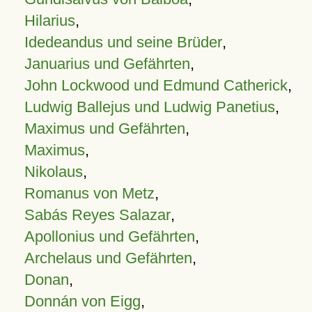
Hilarius
,
Idedeandus und seine Brüder
,
Januarius und Gefährten
,
John Lockwood und Edmund Catherick
,
Ludwig Ballejus und Ludwig Panetius
,
Maximus und Gefährten
,
Maximus
,
Nikolaus
,
Romanus von Metz
,
Sabás Reyes Salazar
,
Apollonius und Gefährten
,
Archelaus und Gefährten
,
Donan
,
Donnán von Eigg
,