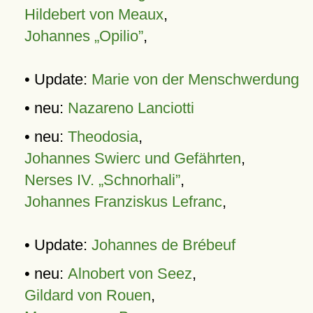
Hildebert von Meaux
,
Johannes „Opilio”
,
• Update:
Marie von der Menschwerdung
• neu:
Nazareno Lanciotti
• neu:
Theodosia
,
Johannes Swierc und Gefährten
,
Nerses IV. „Schnorhali”
,
Johannes Franziskus Lefranc
,
• Update:
Johannes de Brébeuf
• neu:
Alnobert von Seez
,
Gildard von Rouen
,