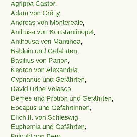
Agrippa Castor
,
Adam von Crécy
,
Andreas von Montereale
,
Anthusa von Konstantinopel
,
Anthousa von Mantinea
,
Balduin und Gefährten
,
Basilius von Parion
,
Kedron von Alexandria
,
Cyprianus und Gefährten
,
David Uribe Velasco
,
Demes und Protion und Gefährten
,
Eocapus und Gefährtinnen
,
Erich II. von Schleswig
,
Euphemia und Gefährten
,
Fulcold von Bern
,