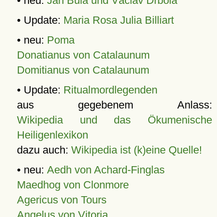
• neu:
Jan Bula und Václav Drbola
• Update:
Maria Rosa Julia Billiart
• neu:
Poma
Donatianus von Catalaunum
Domitianus von Catalaunum
• Update:
Ritualmordlegenden
aus gegebenem Anlass:
Wikipedia und das Ökumenische
Heiligenlexikon
dazu auch:
Wikipedia ist (k)eine Quelle!
• neu:
Aedh von Achard-Finglas
Maedhog von Clonmore
Agericus von Tours
Angelus von Vitoria