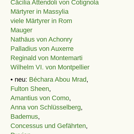
Cäcilia Attendoli von Cotignola
Märtyrer in Massylia
viele Märtyrer in Rom
Mauger
Nathäus von Achonry
Palladius von Auxerre
Reginald von Montemarti
Wilhelm VI. von Montpellier
• neu:
Béchara Abou Mrad
,
Fulton Sheen
,
Amantius von Como
,
Anna von Schlüsselberg
,
Bademus
,
Concessus und Gefährten
,