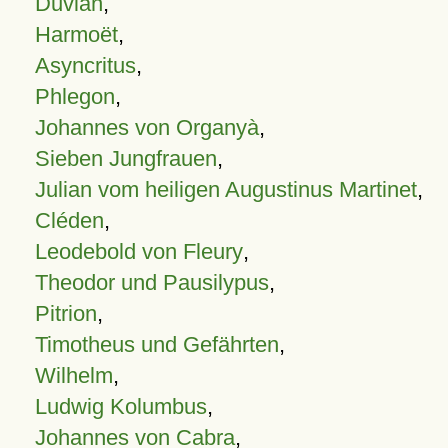
Duvian
,
Harmoët
,
Asyncritus
,
Phlegon
,
Johannes von Organyà
,
Sieben Jungfrauen
,
Julian vom heiligen Augustinus Martinet
,
Cléden
,
Leodebold von Fleury
,
Theodor und Pausilypus
,
Pitrion
,
Timotheus und Gefährten
,
Wilhelm
,
Ludwig Kolumbus
,
Johannes von Cabra
,