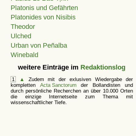
Platonis und Gefährten
Platonides von Nisibis
Theodor
Ulched
Urban von Peñalba
Winebald
weitere Einträge im
Redaktionslog
1
▲
Zudem mit der exlusiven Wiedergabe der
kompletten
Acta Sanctorum
der Bollandisten und
durch persönliche Recherchen an über 10.000 Orten
die einzige Internetseite zum Thema mit
wissenschaftlicher Tiefe.