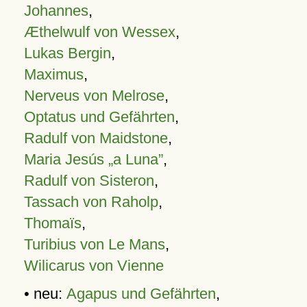
Johannes
,
Æthelwulf von Wessex
,
Lukas Bergin
,
Maximus
,
Nerveus von Melrose
,
Optatus und Gefährten
,
Radulf von Maidstone
,
Maria Jesús „a Luna”
,
Radulf von Sisteron
,
Tassach von Raholp
,
Thomaïs
,
Turibius von Le Mans
,
Wilicarus von Vienne
• neu:
Agapus und Gefährten
,