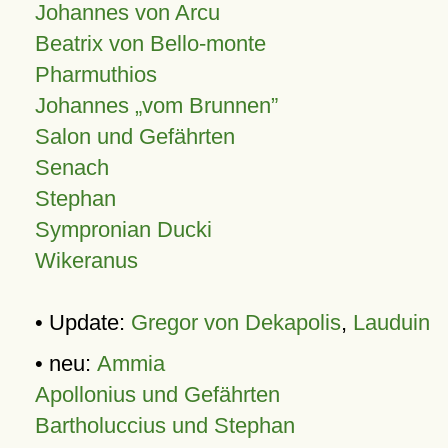
Johannes von Arcu
Beatrix von Bello-monte
Pharmuthios
Johannes
vom Brunnen
Salon und Gefährten
Senach
Stephan
Sympronian Ducki
Wikeranus
• Update:
Gregor von Dekapolis
,
Lauduin
• neu:
Ammia
Apollonius und Gefährten
Bartholuccius und Stephan