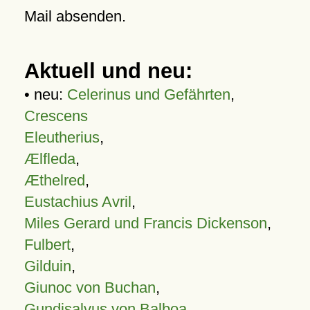
Mail absenden.
Aktuell und neu:
• neu:
Celerinus und Gefährten
,
Crescens
Eleutherius
,
Ælfleda
,
Æthelred
,
Eustachius Avril
,
Miles Gerard und Francis Dickenson
,
Fulbert
,
Gilduin
,
Giunoc von Buchan
,
Gundisalvus von Balboa
,