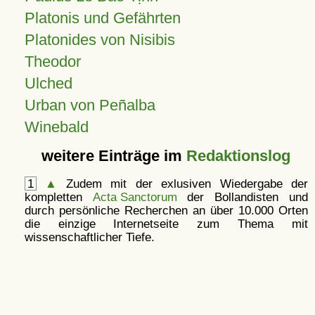
Platonis und Gefährten
Platonides von Nisibis
Theodor
Ulched
Urban von Peñalba
Winebald
weitere Einträge im
Redaktionslog
1
▲
Zudem mit der exlusiven Wiedergabe der
kompletten
Acta Sanctorum
der Bollandisten und
durch persönliche Recherchen an über 10.000 Orten
die einzige Internetseite zum Thema mit
wissenschaftlicher Tiefe.