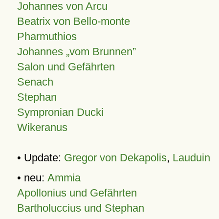
Johannes von Arcu
Beatrix von Bello-monte
Pharmuthios
Johannes
vom Brunnen
Salon und Gefährten
Senach
Stephan
Sympronian Ducki
Wikeranus
• Update:
Gregor von Dekapolis
,
Lauduin
• neu:
Ammia
Apollonius und Gefährten
Bartholuccius und Stephan