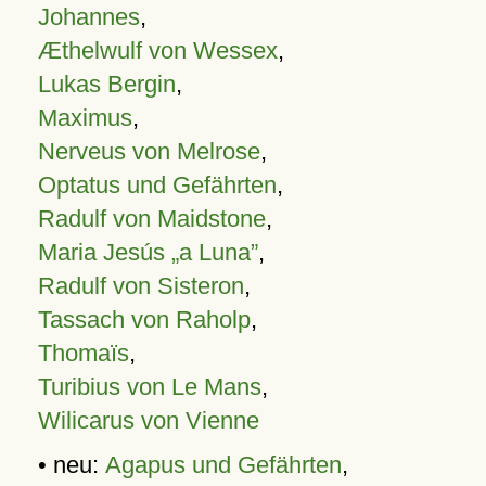
Johannes
,
Æthelwulf von Wessex
,
Lukas Bergin
,
Maximus
,
Nerveus von Melrose
,
Optatus und Gefährten
,
Radulf von Maidstone
,
Maria Jesús „a Luna”
,
Radulf von Sisteron
,
Tassach von Raholp
,
Thomaïs
,
Turibius von Le Mans
,
Wilicarus von Vienne
• neu:
Agapus und Gefährten
,