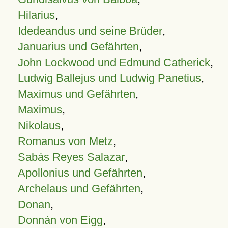
Hilarius
,
Idedeandus und seine Brüder
,
Januarius und Gefährten
,
John Lockwood und Edmund Catherick
,
Ludwig Ballejus und Ludwig Panetius
,
Maximus und Gefährten
,
Maximus
,
Nikolaus
,
Romanus von Metz
,
Sabás Reyes Salazar
,
Apollonius und Gefährten
,
Archelaus und Gefährten
,
Donan
,
Donnán von Eigg
,