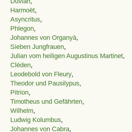
Duvian
,
Harmoët
,
Asyncritus
,
Phlegon
,
Johannes von Organyà
,
Sieben Jungfrauen
,
Julian vom heiligen Augustinus Martinet
,
Cléden
,
Leodebold von Fleury
,
Theodor und Pausilypus
,
Pitrion
,
Timotheus und Gefährten
,
Wilhelm
,
Ludwig Kolumbus
,
Johannes von Cabra
,