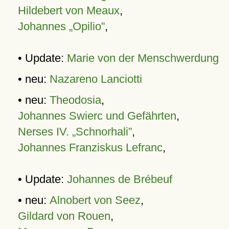
Hildebert von Meaux
,
Johannes „Opilio”
,
• Update:
Marie von der Menschwerdung
• neu:
Nazareno Lanciotti
• neu:
Theodosia
,
Johannes Swierc und Gefährten
,
Nerses IV. „Schnorhali”
,
Johannes Franziskus Lefranc
,
• Update:
Johannes de Brébeuf
• neu:
Alnobert von Seez
,
Gildard von Rouen
,