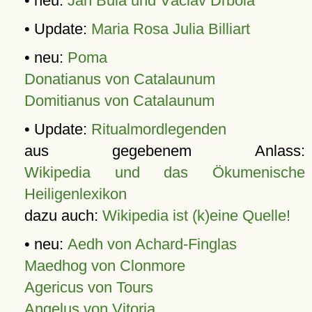
• neu:
Jan Bula und Václav Drbola
• Update:
Maria Rosa Julia Billiart
• neu:
Poma
Donatianus von Catalaunum
Domitianus von Catalaunum
• Update:
Ritualmordlegenden
aus gegebenem Anlass:
Wikipedia und das Ökumenische
Heiligenlexikon
dazu auch:
Wikipedia ist (k)eine Quelle!
• neu:
Aedh von Achard-Finglas
Maedhog von Clonmore
Agericus von Tours
Angelus von Vitoria