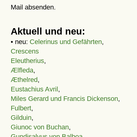
Mail absenden.
Aktuell und neu:
• neu:
Celerinus und Gefährten
,
Crescens
Eleutherius
,
Ælfleda
,
Æthelred
,
Eustachius Avril
,
Miles Gerard und Francis Dickenson
,
Fulbert
,
Gilduin
,
Giunoc von Buchan
,
Gundisalvus von Balboa
,