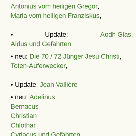
Antonius vom heiligen Gregor
,
Maria vom heiligen Franziskus
,
• Update:
Aodh Glas
,
Aidus und Gefährten
• neu:
Die 70 / 72 Jünger Jesu Christi
,
Toten-Auferwecker
,
• Update:
Jean Vallière
• neu:
Adelinus
Bernacus
Christian
Chlothar
Cyriacus und Gefährten