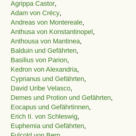
Agrippa Castor
,
Adam von Crécy
,
Andreas von Montereale
,
Anthusa von Konstantinopel
,
Anthousa von Mantinea
,
Balduin und Gefährten
,
Basilius von Parion
,
Kedron von Alexandria
,
Cyprianus und Gefährten
,
David Uribe Velasco
,
Demes und Protion und Gefährten
,
Eocapus und Gefährtinnen
,
Erich II. von Schleswig
,
Euphemia und Gefährten
,
Fulcold von Bern
,