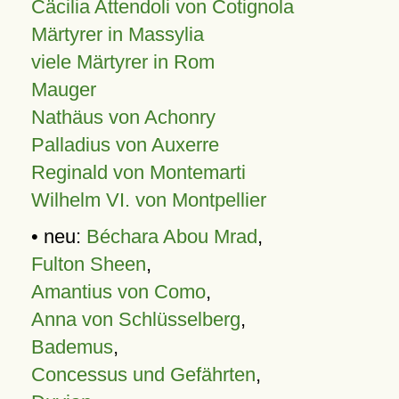
Cäcilia Attendoli von Cotignola
Märtyrer in Massylia
viele Märtyrer in Rom
Mauger
Nathäus von Achonry
Palladius von Auxerre
Reginald von Montemarti
Wilhelm VI. von Montpellier
• neu:
Béchara Abou Mrad
,
Fulton Sheen
,
Amantius von Como
,
Anna von Schlüsselberg
,
Bademus
,
Concessus und Gefährten
,