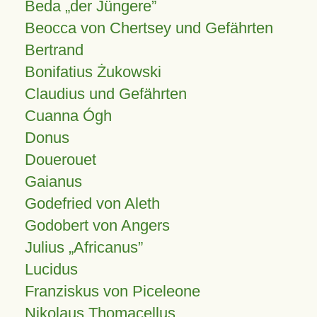
Beda „der Jüngere”
Beocca von Chertsey und Gefährten
Bertrand
Bonifatius Żukowski
Claudius und Gefährten
Cuanna Ógh
Donus
Douerouet
Gaianus
Godefried von Aleth
Godobert von Angers
Julius
Africanus
Lucidus
Franziskus von Piceleone
Nikolaus Thomacellus