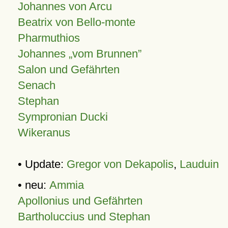
Johannes von Arcu
Beatrix von Bello-monte
Pharmuthios
Johannes
vom Brunnen
Salon und Gefährten
Senach
Stephan
Sympronian Ducki
Wikeranus
• Update:
Gregor von Dekapolis
,
Lauduin
• neu:
Ammia
Apollonius und Gefährten
Bartholuccius und Stephan