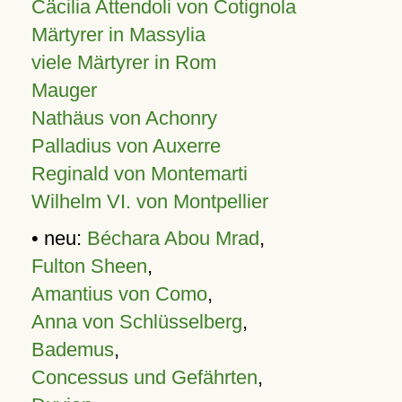
Cäcilia Attendoli von Cotignola
Märtyrer in Massylia
viele Märtyrer in Rom
Mauger
Nathäus von Achonry
Palladius von Auxerre
Reginald von Montemarti
Wilhelm VI. von Montpellier
• neu:
Béchara Abou Mrad
,
Fulton Sheen
,
Amantius von Como
,
Anna von Schlüsselberg
,
Bademus
,
Concessus und Gefährten
,