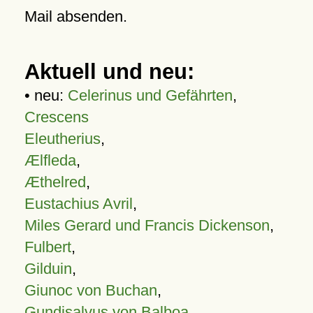
Mail absenden.
Aktuell und neu:
• neu:
Celerinus und Gefährten
,
Crescens
Eleutherius
,
Ælfleda
,
Æthelred
,
Eustachius Avril
,
Miles Gerard und Francis Dickenson
,
Fulbert
,
Gilduin
,
Giunoc von Buchan
,
Gundisalvus von Balboa
,