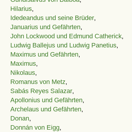
Hilarius
,
Idedeandus und seine Brüder
,
Januarius und Gefährten
,
John Lockwood und Edmund Catherick
,
Ludwig Ballejus und Ludwig Panetius
,
Maximus und Gefährten
,
Maximus
,
Nikolaus
,
Romanus von Metz
,
Sabás Reyes Salazar
,
Apollonius und Gefährten
,
Archelaus und Gefährten
,
Donan
,
Donnán von Eigg
,