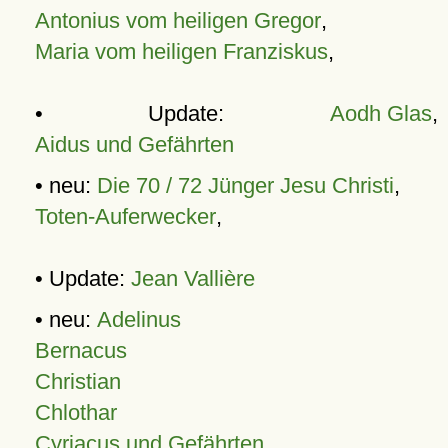
Antonius vom heiligen Gregor
,
Maria vom heiligen Franziskus
,
• Update:
Aodh Glas
,
Aidus und Gefährten
• neu:
Die 70 / 72 Jünger Jesu Christi
,
Toten-Auferwecker
,
• Update:
Jean Vallière
• neu:
Adelinus
Bernacus
Christian
Chlothar
Cyriacus und Gefährten