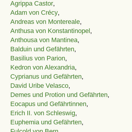
Agrippa Castor
,
Adam von Crécy
,
Andreas von Montereale
,
Anthusa von Konstantinopel
,
Anthousa von Mantinea
,
Balduin und Gefährten
,
Basilius von Parion
,
Kedron von Alexandria
,
Cyprianus und Gefährten
,
David Uribe Velasco
,
Demes und Protion und Gefährten
,
Eocapus und Gefährtinnen
,
Erich II. von Schleswig
,
Euphemia und Gefährten
,
Fulcold von Bern
,