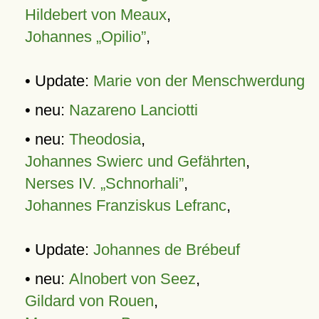
Hildebert von Meaux
,
Johannes „Opilio”
,
• Update:
Marie von der Menschwerdung
• neu:
Nazareno Lanciotti
• neu:
Theodosia
,
Johannes Swierc und Gefährten
,
Nerses IV. „Schnorhali”
,
Johannes Franziskus Lefranc
,
• Update:
Johannes de Brébeuf
• neu:
Alnobert von Seez
,
Gildard von Rouen
,