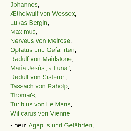
Johannes
,
Æthelwulf von Wessex
,
Lukas Bergin
,
Maximus
,
Nerveus von Melrose
,
Optatus und Gefährten
,
Radulf von Maidstone
,
Maria Jesús „a Luna”
,
Radulf von Sisteron
,
Tassach von Raholp
,
Thomaïs
,
Turibius von Le Mans
,
Wilicarus von Vienne
• neu:
Agapus und Gefährten
,