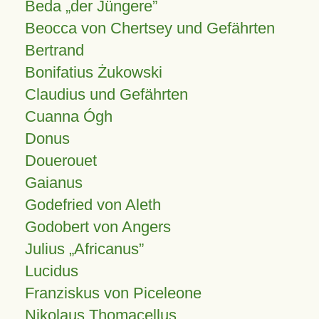
Beda „der Jüngere”
Beocca von Chertsey und Gefährten
Bertrand
Bonifatius Żukowski
Claudius und Gefährten
Cuanna Ógh
Donus
Douerouet
Gaianus
Godefried von Aleth
Godobert von Angers
Julius
Africanus
Lucidus
Franziskus von Piceleone
Nikolaus Thomacellus