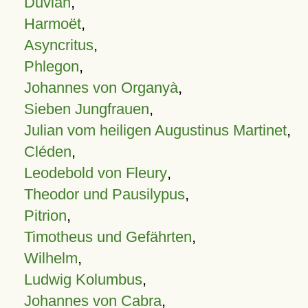
Duvian
,
Harmoët
,
Asyncritus
,
Phlegon
,
Johannes von Organyà
,
Sieben Jungfrauen
,
Julian vom heiligen Augustinus Martinet
,
Cléden
,
Leodebold von Fleury
,
Theodor und Pausilypus
,
Pitrion
,
Timotheus und Gefährten
,
Wilhelm
,
Ludwig Kolumbus
,
Johannes von Cabra
,