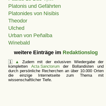
Platonis und Gefährten
Platonides von Nisibis
Theodor
Ulched
Urban von Peñalba
Winebald
weitere Einträge im
Redaktionslog
1
▲
Zudem mit der exlusiven Wiedergabe der
kompletten
Acta Sanctorum
der Bollandisten und
durch persönliche Recherchen an über 10.000 Orten
die einzige Internetseite zum Thema mit
wissenschaftlicher Tiefe.