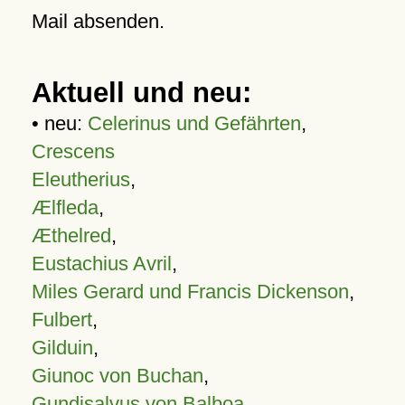
Mail absenden.
Aktuell und neu:
• neu:
Celerinus und Gefährten
,
Crescens
Eleutherius
,
Ælfleda
,
Æthelred
,
Eustachius Avril
,
Miles Gerard und Francis Dickenson
,
Fulbert
,
Gilduin
,
Giunoc von Buchan
,
Gundisalvus von Balboa
,