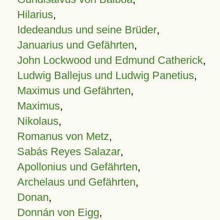
Hilarius
,
Idedeandus und seine Brüder
,
Januarius und Gefährten
,
John Lockwood und Edmund Catherick
,
Ludwig Ballejus und Ludwig Panetius
,
Maximus und Gefährten
,
Maximus
,
Nikolaus
,
Romanus von Metz
,
Sabás Reyes Salazar
,
Apollonius und Gefährten
,
Archelaus und Gefährten
,
Donan
,
Donnán von Eigg
,