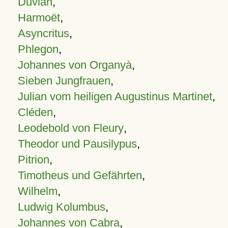
Duvian
,
Harmoët
,
Asyncritus
,
Phlegon
,
Johannes von Organyà
,
Sieben Jungfrauen
,
Julian vom heiligen Augustinus Martinet
,
Cléden
,
Leodebold von Fleury
,
Theodor und Pausilypus
,
Pitrion
,
Timotheus und Gefährten
,
Wilhelm
,
Ludwig Kolumbus
,
Johannes von Cabra
,