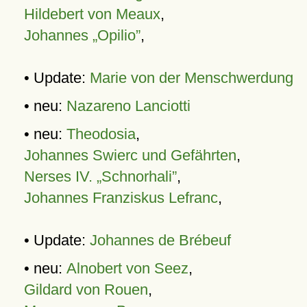
Hildebert von Meaux
,
Johannes „Opilio”
,
• Update:
Marie von der Menschwerdung
• neu:
Nazareno Lanciotti
• neu:
Theodosia
,
Johannes Swierc und Gefährten
,
Nerses IV. „Schnorhali”
,
Johannes Franziskus Lefranc
,
• Update:
Johannes de Brébeuf
• neu:
Alnobert von Seez
,
Gildard von Rouen
,