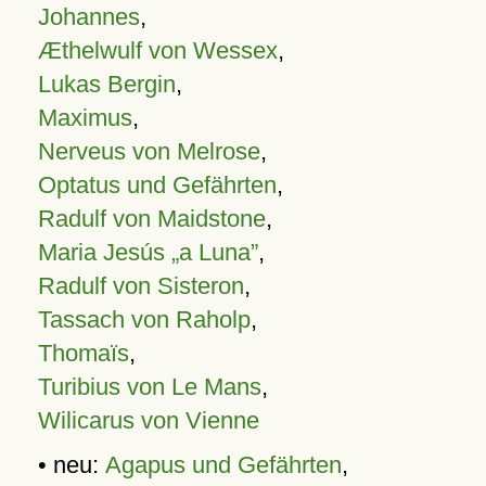
Johannes
,
Æthelwulf von Wessex
,
Lukas Bergin
,
Maximus
,
Nerveus von Melrose
,
Optatus und Gefährten
,
Radulf von Maidstone
,
Maria Jesús „a Luna”
,
Radulf von Sisteron
,
Tassach von Raholp
,
Thomaïs
,
Turibius von Le Mans
,
Wilicarus von Vienne
• neu:
Agapus und Gefährten
,