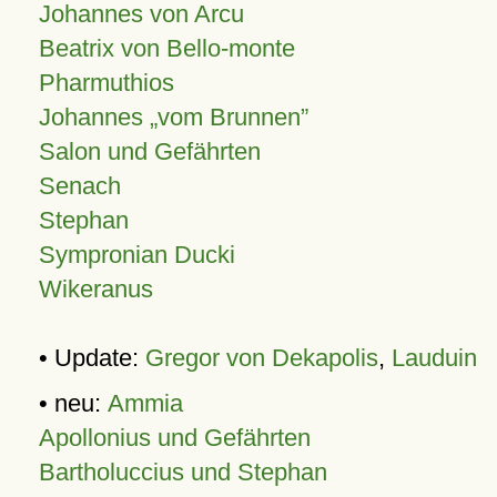
Johannes von Arcu
Beatrix von Bello-monte
Pharmuthios
Johannes
vom Brunnen
Salon und Gefährten
Senach
Stephan
Sympronian Ducki
Wikeranus
• Update:
Gregor von Dekapolis
,
Lauduin
• neu:
Ammia
Apollonius und Gefährten
Bartholuccius und Stephan