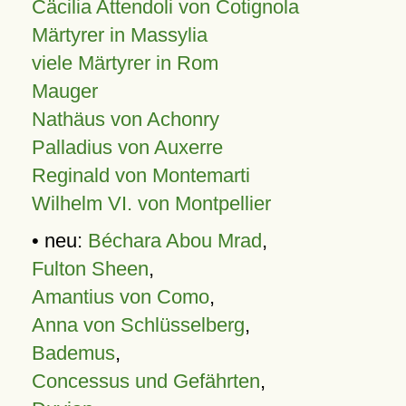
Cäcilia Attendoli von Cotignola
Märtyrer in Massylia
viele Märtyrer in Rom
Mauger
Nathäus von Achonry
Palladius von Auxerre
Reginald von Montemarti
Wilhelm VI. von Montpellier
• neu:
Béchara Abou Mrad
,
Fulton Sheen
,
Amantius von Como
,
Anna von Schlüsselberg
,
Bademus
,
Concessus und Gefährten
,