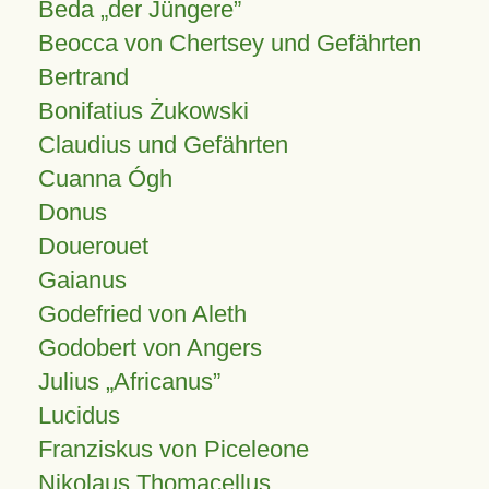
Beda „der Jüngere”
Beocca von Chertsey und Gefährten
Bertrand
Bonifatius Żukowski
Claudius und Gefährten
Cuanna Ógh
Donus
Douerouet
Gaianus
Godefried von Aleth
Godobert von Angers
Julius
Africanus
Lucidus
Franziskus von Piceleone
Nikolaus Thomacellus