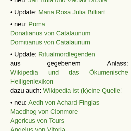
• neu:
Jan Bula und Václav Drbola
• Update:
Maria Rosa Julia Billiart
• neu:
Poma
Donatianus von Catalaunum
Domitianus von Catalaunum
• Update:
Ritualmordlegenden
aus gegebenem Anlass:
Wikipedia und das Ökumenische
Heiligenlexikon
dazu auch:
Wikipedia ist (k)eine Quelle!
• neu:
Aedh von Achard-Finglas
Maedhog von Clonmore
Agericus von Tours
Angelus von Vitoria