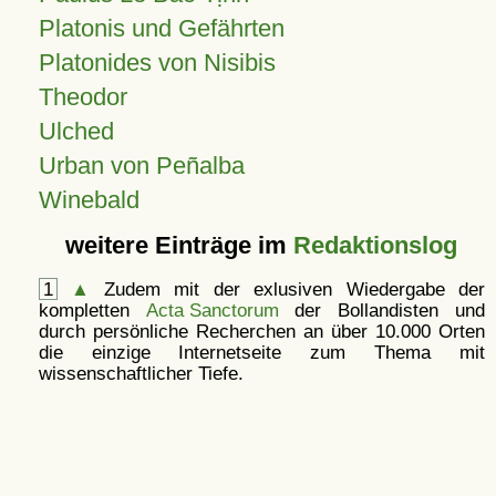
Platonis und Gefährten
Platonides von Nisibis
Theodor
Ulched
Urban von Peñalba
Winebald
weitere Einträge im
Redaktionslog
1
▲
Zudem mit der exlusiven Wiedergabe der
kompletten
Acta Sanctorum
der Bollandisten und
durch persönliche Recherchen an über 10.000 Orten
die einzige Internetseite zum Thema mit
wissenschaftlicher Tiefe.