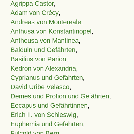
Agrippa Castor
,
Adam von Crécy
,
Andreas von Montereale
,
Anthusa von Konstantinopel
,
Anthousa von Mantinea
,
Balduin und Gefährten
,
Basilius von Parion
,
Kedron von Alexandria
,
Cyprianus und Gefährten
,
David Uribe Velasco
,
Demes und Protion und Gefährten
,
Eocapus und Gefährtinnen
,
Erich II. von Schleswig
,
Euphemia und Gefährten
,
Fulcold von Bern
,