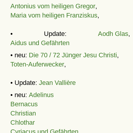
Antonius vom heiligen Gregor
,
Maria vom heiligen Franziskus
,
• Update:
Aodh Glas
,
Aidus und Gefährten
• neu:
Die 70 / 72 Jünger Jesu Christi
,
Toten-Auferwecker
,
• Update:
Jean Vallière
• neu:
Adelinus
Bernacus
Christian
Chlothar
Cyriacus und Gefährten