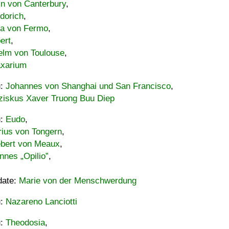
in von Canterbury
,
dorich
,
ia von Fermo
,
ert
,
elm von Toulouse
,
xarium
u:
Johannes von Shanghai und San Francisco
,
ziskus Xaver Truong Buu Diep
u:
Eudo
,
rius von Tongern
,
ebert von Meaux
,
nnes „Opilio”
,
date:
Marie von der Menschwerdung
u:
Nazareno Lanciotti
u:
Theodosia
,