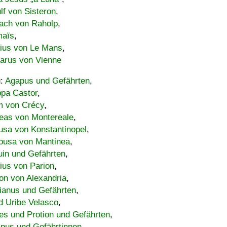
lf von Sisteron
,
ach von Raholp
,
maïs
,
bius von Le Mans
,
carus von Vienne
u:
Agapus und Gefährten
,
ppa Castor
,
 von Crécy
,
eas von Montereale
,
usa von Konstantinopel
,
ousa von Mantinea
,
uin und Gefährten
,
lius von Parion
,
on von Alexandria
,
ianus und Gefährten
,
d Uribe Velasco
,
s und Protion und Gefährten
,
pus und Gefährtinnen
,