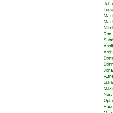
John
Ludw
Maxi
Max
Niko
Roma
Sabá
Apol
Arch
Don
Donn
Joha
Æthe
Luka
Max
Nerv
Opta
Radu
Mari