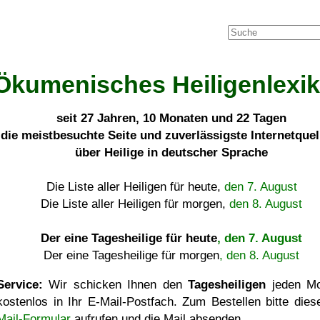
Ökumenisches Heiligenlexi
seit
27 Jahren, 10 Monaten und 22 Tagen
die meistbesuchte Seite und zuverlässigste Internetque
über Heilige in deutscher Sprache
Die Liste aller Heiligen für heute,
den 7. August
Die Liste aller Heiligen für morgen,
den 8. August
Der eine Tagesheilige für heute
, den 7. August
Der eine Tagesheilige für morgen
, den 8. August
Service:
Wir schicken Ihnen den
Tagesheiligen
jeden Mo
kostenlos in Ihr E-Mail-Postfach. Zum Bestellen bitte die
Mail-Formular
aufrufen und die Mail absenden.