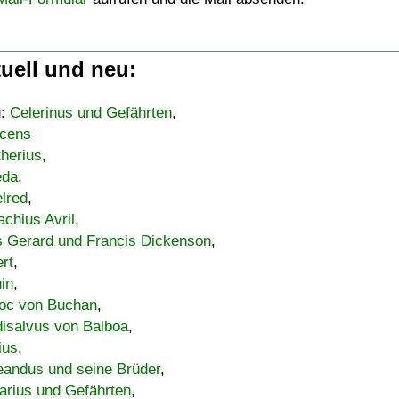
uell und neu:
u:
Celerinus und Gefährten
,
cens
therius
,
eda
,
lred
,
achius Avril
,
s Gerard und Francis Dickenson
,
ert
,
uin
,
oc von Buchan
,
isalvus von Balboa
,
ius
,
eandus und seine Brüder
,
arius und Gefährten
,