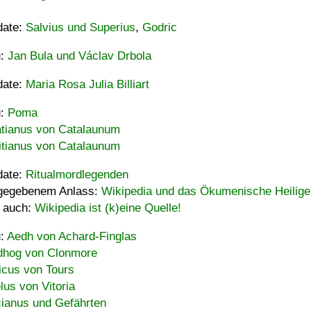
date:
Salvius und Superius
,
Godric
u:
Jan Bula und Václav Drbola
date:
Maria Rosa Julia Billiart
u:
Poma
tianus von Catalaunum
tianus von Catalaunum
date:
Ritualmordlegenden
gegebenem Anlass:
Wikipedia und das Ökumenische Heilige
 auch:
Wikipedia ist (k)eine Quelle!
u:
Aedh von Achard-Finglas
hog von Clonmore
icus von Tours
lus von Vitoria
ianus und Gefährten