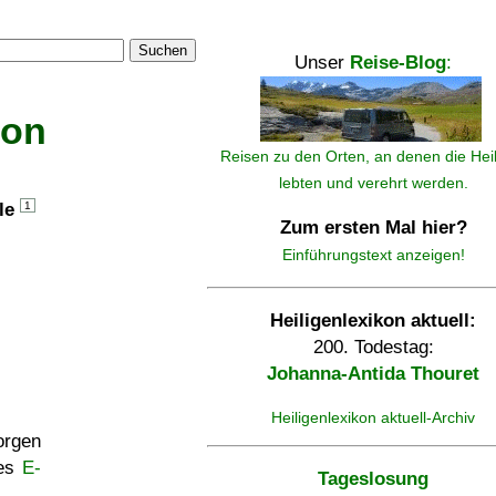
Suchen
Unser
Reise-Blog
:
kon
Reisen zu den Orten, an denen die Hei
lebten und verehrt werden.
lle
1
Zum ersten Mal hier?
Einführungstext anzeigen!
Heiligenlexikon aktuell:
200. Todestag:
Johanna-Antida Thouret
Heiligenlexikon aktuell-Archiv
rgen
ses
E-
Tageslosung