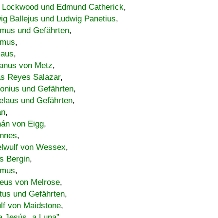
 Lockwood und Edmund Catherick
,
ig Ballejus und Ludwig Panetius
,
mus und Gefährten
,
imus
,
laus
,
nus von Metz
,
s Reyes Salazar
,
lonius und Gefährten
,
elaus und Gefährten
,
an
,
án von Eigg
,
nnes
,
lwulf von Wessex
,
s Bergin
,
imus
,
eus von Melrose
,
tus und Gefährten
,
lf von Maidstone
,
a Jesús „a Luna”
,