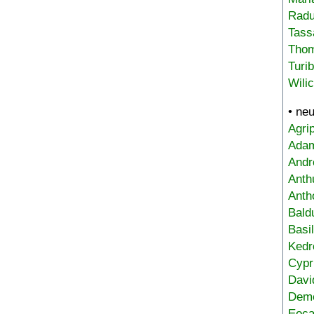
Radu
Tass
Tho
Turi
Wili
• ne
Agri
Adam
Andr
Anth
Anth
Bald
Basi
Kedr
Cypr
Davi
Deme
Eoca