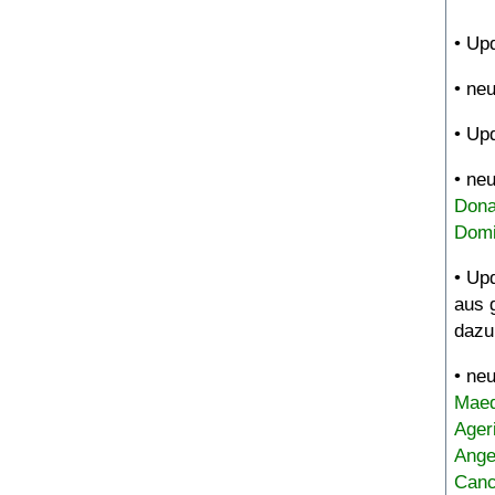
• Up
• ne
• Up
• ne
Dona
Domi
• Up
aus 
dazu
• ne
Maed
Ager
Ange
Canc