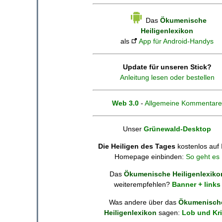
Das
Ökumenische
Heiligenlexikon
als
App für Android-Handys
Update für unseren Stick?
Anleitung lesen oder bestellen
Web 3.0
-
Allgemeine Kommentare
Unser
Grünewald-Desktop
Die Heiligen des Tages
kostenlos auf 
Homepage einbinden:
So geht es
Das
Ökumenische Heiligenlexiko
weiterempfehlen?
Banner + links
Was andere über das
Ökumenisch
Heiligenlexikon
sagen:
Lob und Kri