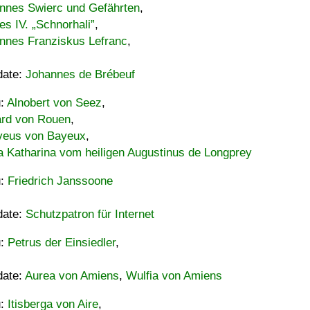
nnes Swierc und Gefährten
,
es IV. „Schnorhali”
,
nnes Franziskus Lefranc
,
date:
Johannes de Brébeuf
u:
Alnobert von Seez
,
ard von Rouen
,
eus von Bayeux
,
a Katharina vom heiligen Augustinus de Longprey
u:
Friedrich Janssoone
date:
Schutzpatron für Internet
u:
Petrus der Einsiedler
,
date:
Aurea von Amiens
,
Wulfia von Amiens
u:
Itisberga von Aire
,