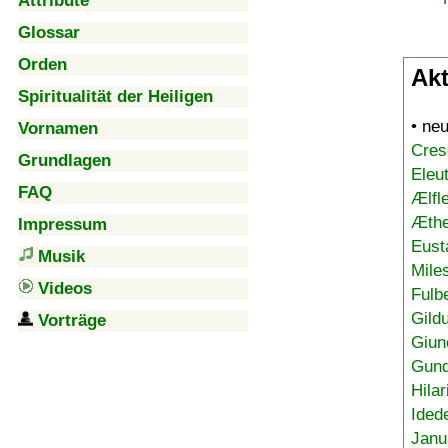
Attribute
Glossar
Orden
Akt
Spiritualität der Heiligen
• ne
Vornamen
Cres
Grundlagen
Eleu
FAQ
Ælfl
Æthe
Impressum
Eust
Musik
Mile
Videos
Fulb
Gild
Vorträge
Giun
Gund
Hilar
Ided
Janu