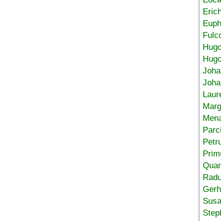
Eric
Euph
Fulc
Hug
Hugo
Joha
Joha
Laur
Marg
Mena
Parc
Petr
Prim
Quar
Radu
Gerh
Sus
Step