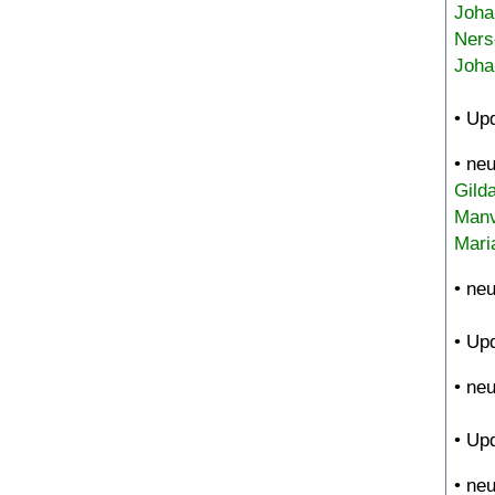
Joha
Ners
Joha
• Up
• ne
Gild
Manv
Mari
• ne
• Up
• ne
• Up
• ne