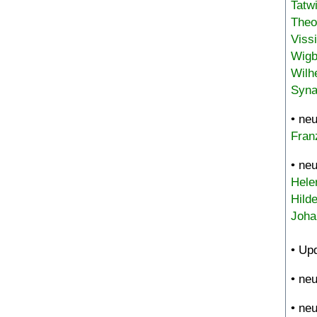
Tatw
Theo
Viss
Wigb
Wilh
Syna
• ne
Fran
• ne
Hele
Hild
Joha
• Up
• ne
• ne