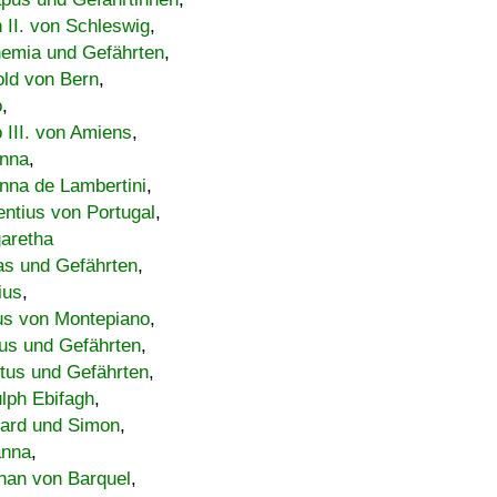
h II. von Schleswig
,
emia und Gefährten
,
old von Bern
,
o
,
 III. von Amiens
,
nna
,
nna de Lambertini
,
entius von Portugal
,
aretha
s und Gefährten
,
ius
,
us von Montepiano
,
us und Gefährten
,
tus und Gefährten
,
lph Ebifagh
,
ard und Simon
,
anna
,
han von Barquel
,