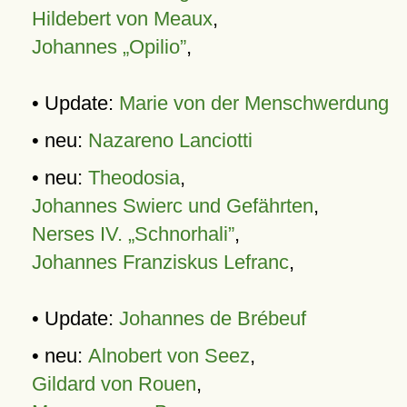
Hildebert von Meaux
,
Johannes „Opilio”
,
• Update:
Marie von der Menschwerdung
• neu:
Nazareno Lanciotti
• neu:
Theodosia
,
Johannes Swierc und Gefährten
,
Nerses IV. „Schnorhali”
,
Johannes Franziskus Lefranc
,
• Update:
Johannes de Brébeuf
• neu:
Alnobert von Seez
,
Gildard von Rouen
,