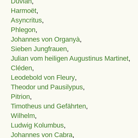
Duvian
,
Harmoët
,
Asyncritus
,
Phlegon
,
Johannes von Organyà
,
Sieben Jungfrauen
,
Julian vom heiligen Augustinus Martinet
,
Cléden
,
Leodebold von Fleury
,
Theodor und Pausilypus
,
Pitrion
,
Timotheus und Gefährten
,
Wilhelm
,
Ludwig Kolumbus
,
Johannes von Cabra
,