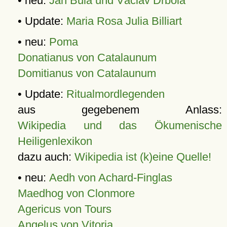
• neu:
Jan Bula und Václav Drbola
• Update:
Maria Rosa Julia Billiart
• neu:
Poma
Donatianus von Catalaunum
Domitianus von Catalaunum
• Update:
Ritualmordlegenden
aus gegebenem Anlass:
Wikipedia und das Ökumenische
Heiligenlexikon
dazu auch:
Wikipedia ist (k)eine Quelle!
• neu:
Aedh von Achard-Finglas
Maedhog von Clonmore
Agericus von Tours
Angelus von Vitoria