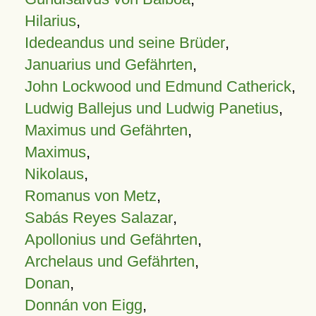
Hilarius
,
Idedeandus und seine Brüder
,
Januarius und Gefährten
,
John Lockwood und Edmund Catherick
,
Ludwig Ballejus und Ludwig Panetius
,
Maximus und Gefährten
,
Maximus
,
Nikolaus
,
Romanus von Metz
,
Sabás Reyes Salazar
,
Apollonius und Gefährten
,
Archelaus und Gefährten
,
Donan
,
Donnán von Eigg
,