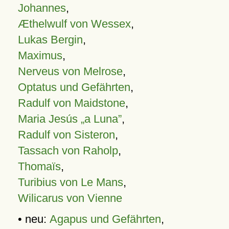
Johannes
,
Æthelwulf von Wessex
,
Lukas Bergin
,
Maximus
,
Nerveus von Melrose
,
Optatus und Gefährten
,
Radulf von Maidstone
,
Maria Jesús „a Luna”
,
Radulf von Sisteron
,
Tassach von Raholp
,
Thomaïs
,
Turibius von Le Mans
,
Wilicarus von Vienne
• neu:
Agapus und Gefährten
,