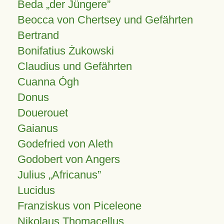
Beda „der Jüngere”
Beocca von Chertsey und Gefährten
Bertrand
Bonifatius Żukowski
Claudius und Gefährten
Cuanna Ógh
Donus
Douerouet
Gaianus
Godefried von Aleth
Godobert von Angers
Julius
Africanus
Lucidus
Franziskus von Piceleone
Nikolaus Thomacellus