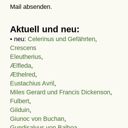
Mail absenden.
Aktuell und neu:
• neu:
Celerinus und Gefährten
,
Crescens
Eleutherius
,
Ælfleda
,
Æthelred
,
Eustachius Avril
,
Miles Gerard und Francis Dickenson
,
Fulbert
,
Gilduin
,
Giunoc von Buchan
,
Gundisalvus von Balboa
,