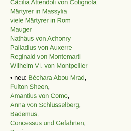
Cäcilia Attendoli von Cotignola
Märtyrer in Massylia
viele Märtyrer in Rom
Mauger
Nathäus von Achonry
Palladius von Auxerre
Reginald von Montemarti
Wilhelm VI. von Montpellier
• neu:
Béchara Abou Mrad
,
Fulton Sheen
,
Amantius von Como
,
Anna von Schlüsselberg
,
Bademus
,
Concessus und Gefährten
,