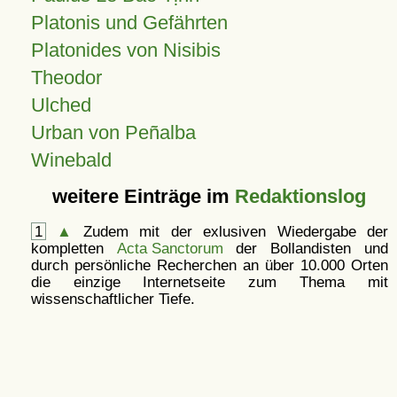
Platonis und Gefährten
Platonides von Nisibis
Theodor
Ulched
Urban von Peñalba
Winebald
weitere Einträge im
Redaktionslog
1
▲
Zudem mit der exlusiven Wiedergabe der
kompletten
Acta Sanctorum
der Bollandisten und
durch persönliche Recherchen an über 10.000 Orten
die einzige Internetseite zum Thema mit
wissenschaftlicher Tiefe.