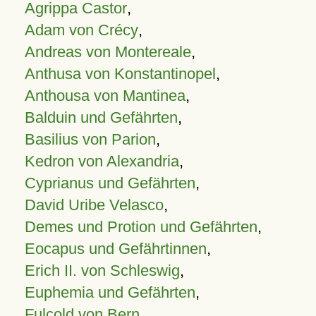
Agrippa Castor
,
Adam von Crécy
,
Andreas von Montereale
,
Anthusa von Konstantinopel
,
Anthousa von Mantinea
,
Balduin und Gefährten
,
Basilius von Parion
,
Kedron von Alexandria
,
Cyprianus und Gefährten
,
David Uribe Velasco
,
Demes und Protion und Gefährten
,
Eocapus und Gefährtinnen
,
Erich II. von Schleswig
,
Euphemia und Gefährten
,
Fulcold von Bern
,