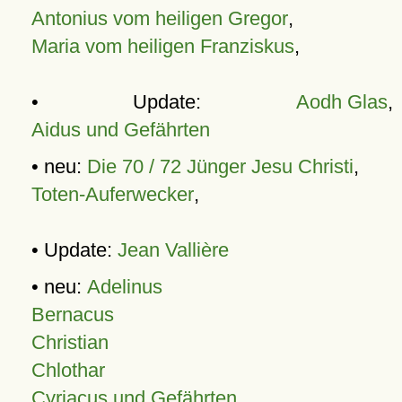
Antonius vom heiligen Gregor
,
Maria vom heiligen Franziskus
,
• Update:
Aodh Glas
,
Aidus und Gefährten
• neu:
Die 70 / 72 Jünger Jesu Christi
,
Toten-Auferwecker
,
• Update:
Jean Vallière
• neu:
Adelinus
Bernacus
Christian
Chlothar
Cyriacus und Gefährten