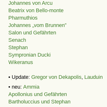
Johannes von Arcu
Beatrix von Bello-monte
Pharmuthios
Johannes
vom Brunnen
Salon und Gefährten
Senach
Stephan
Sympronian Ducki
Wikeranus
• Update:
Gregor von Dekapolis
,
Lauduin
• neu:
Ammia
Apollonius und Gefährten
Bartholuccius und Stephan