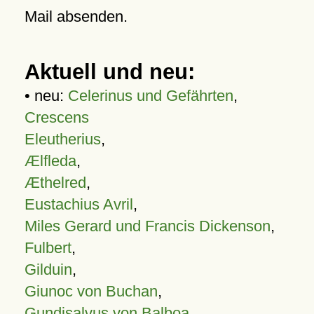
Mail absenden.
Aktuell und neu:
• neu:
Celerinus und Gefährten
,
Crescens
Eleutherius
,
Ælfleda
,
Æthelred
,
Eustachius Avril
,
Miles Gerard und Francis Dickenson
,
Fulbert
,
Gilduin
,
Giunoc von Buchan
,
Gundisalvus von Balboa
,