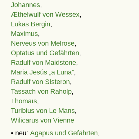
Johannes
,
Æthelwulf von Wessex
,
Lukas Bergin
,
Maximus
,
Nerveus von Melrose
,
Optatus und Gefährten
,
Radulf von Maidstone
,
Maria Jesús „a Luna”
,
Radulf von Sisteron
,
Tassach von Raholp
,
Thomaïs
,
Turibius von Le Mans
,
Wilicarus von Vienne
• neu:
Agapus und Gefährten
,