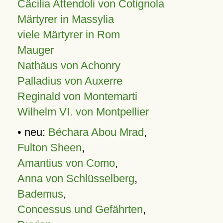
Cäcilia Attendoli von Cotignola
Märtyrer in Massylia
viele Märtyrer in Rom
Mauger
Nathäus von Achonry
Palladius von Auxerre
Reginald von Montemarti
Wilhelm VI. von Montpellier
• neu:
Béchara Abou Mrad
,
Fulton Sheen
,
Amantius von Como
,
Anna von Schlüsselberg
,
Bademus
,
Concessus und Gefährten
,