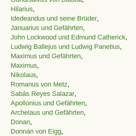
Hilarius
,
Idedeandus und seine Brüder
,
Januarius und Gefährten
,
John Lockwood und Edmund Catherick
,
Ludwig Ballejus und Ludwig Panetius
,
Maximus und Gefährten
,
Maximus
,
Nikolaus
,
Romanus von Metz
,
Sabás Reyes Salazar
,
Apollonius und Gefährten
,
Archelaus und Gefährten
,
Donan
,
Donnán von Eigg
,