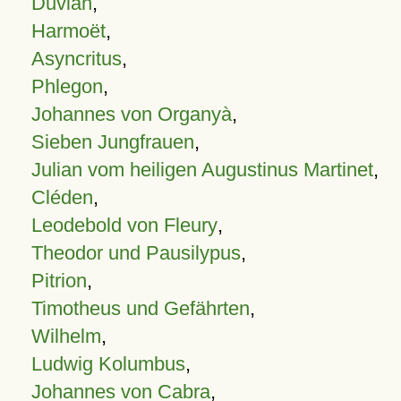
Duvian
,
Harmoët
,
Asyncritus
,
Phlegon
,
Johannes von Organyà
,
Sieben Jungfrauen
,
Julian vom heiligen Augustinus Martinet
,
Cléden
,
Leodebold von Fleury
,
Theodor und Pausilypus
,
Pitrion
,
Timotheus und Gefährten
,
Wilhelm
,
Ludwig Kolumbus
,
Johannes von Cabra
,