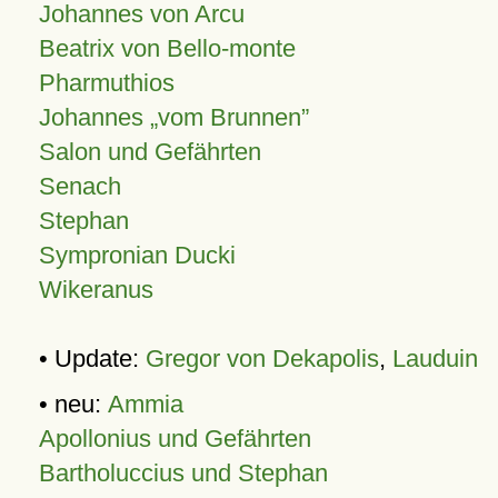
Johannes von Arcu
Beatrix von Bello-monte
Pharmuthios
Johannes
vom Brunnen
Salon und Gefährten
Senach
Stephan
Sympronian Ducki
Wikeranus
• Update:
Gregor von Dekapolis
,
Lauduin
• neu:
Ammia
Apollonius und Gefährten
Bartholuccius und Stephan