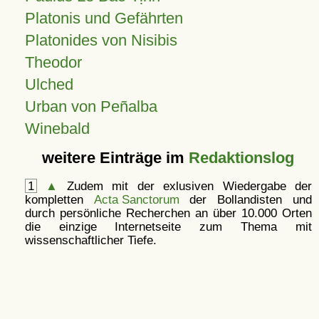
Platonis und Gefährten
Platonides von Nisibis
Theodor
Ulched
Urban von Peñalba
Winebald
weitere Einträge im
Redaktionslog
1
▲
Zudem mit der exlusiven Wiedergabe der
kompletten
Acta Sanctorum
der Bollandisten und
durch persönliche Recherchen an über 10.000 Orten
die einzige Internetseite zum Thema mit
wissenschaftlicher Tiefe.