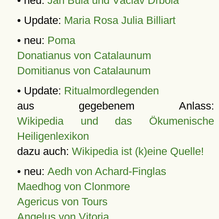
• neu:
Jan Bula und Václav Drbola
• Update:
Maria Rosa Julia Billiart
• neu:
Poma
Donatianus von Catalaunum
Domitianus von Catalaunum
• Update:
Ritualmordlegenden
aus gegebenem Anlass:
Wikipedia und das Ökumenische
Heiligenlexikon
dazu auch:
Wikipedia ist (k)eine Quelle!
• neu:
Aedh von Achard-Finglas
Maedhog von Clonmore
Agericus von Tours
Angelus von Vitoria