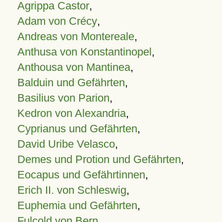
Agrippa Castor
,
Adam von Crécy
,
Andreas von Montereale
,
Anthusa von Konstantinopel
,
Anthousa von Mantinea
,
Balduin und Gefährten
,
Basilius von Parion
,
Kedron von Alexandria
,
Cyprianus und Gefährten
,
David Uribe Velasco
,
Demes und Protion und Gefährten
,
Eocapus und Gefährtinnen
,
Erich II. von Schleswig
,
Euphemia und Gefährten
,
Fulcold von Bern
,