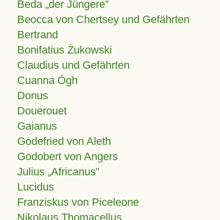
Beda „der Jüngere”
Beocca von Chertsey und Gefährten
Bertrand
Bonifatius Żukowski
Claudius und Gefährten
Cuanna Ógh
Donus
Douerouet
Gaianus
Godefried von Aleth
Godobert von Angers
Julius
Africanus
Lucidus
Franziskus von Piceleone
Nikolaus Thomacellus