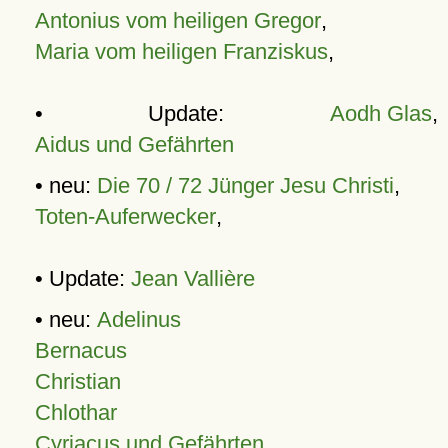
Antonius vom heiligen Gregor
,
Maria vom heiligen Franziskus
,
• Update:
Aodh Glas
,
Aidus und Gefährten
• neu:
Die 70 / 72 Jünger Jesu Christi
,
Toten-Auferwecker
,
• Update:
Jean Vallière
• neu:
Adelinus
Bernacus
Christian
Chlothar
Cyriacus und Gefährten