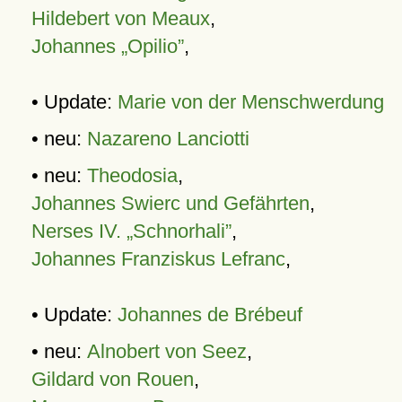
Hildebert von Meaux
,
Johannes „Opilio”
,
• Update:
Marie von der Menschwerdung
• neu:
Nazareno Lanciotti
• neu:
Theodosia
,
Johannes Swierc und Gefährten
,
Nerses IV. „Schnorhali”
,
Johannes Franziskus Lefranc
,
• Update:
Johannes de Brébeuf
• neu:
Alnobert von Seez
,
Gildard von Rouen
,