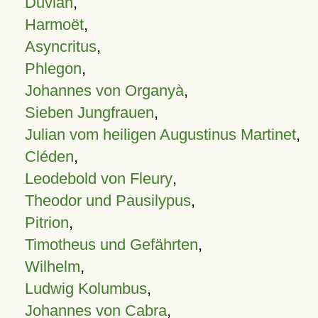
Duvian
,
Harmoët
,
Asyncritus
,
Phlegon
,
Johannes von Organyà
,
Sieben Jungfrauen
,
Julian vom heiligen Augustinus Martinet
,
Cléden
,
Leodebold von Fleury
,
Theodor und Pausilypus
,
Pitrion
,
Timotheus und Gefährten
,
Wilhelm
,
Ludwig Kolumbus
,
Johannes von Cabra
,