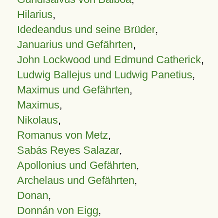
Hilarius
,
Idedeandus und seine Brüder
,
Januarius und Gefährten
,
John Lockwood und Edmund Catherick
,
Ludwig Ballejus und Ludwig Panetius
,
Maximus und Gefährten
,
Maximus
,
Nikolaus
,
Romanus von Metz
,
Sabás Reyes Salazar
,
Apollonius und Gefährten
,
Archelaus und Gefährten
,
Donan
,
Donnán von Eigg
,