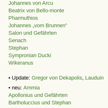
Johannes von Arcu
Beatrix von Bello-monte
Pharmuthios
Johannes
vom Brunnen
Salon und Gefährten
Senach
Stephan
Sympronian Ducki
Wikeranus
• Update:
Gregor von Dekapolis
,
Lauduin
• neu:
Ammia
Apollonius und Gefährten
Bartholuccius und Stephan