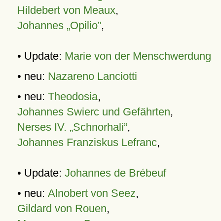
Hildebert von Meaux
,
Johannes „Opilio”
,
• Update:
Marie von der Menschwerdung
• neu:
Nazareno Lanciotti
• neu:
Theodosia
,
Johannes Swierc und Gefährten
,
Nerses IV. „Schnorhali”
,
Johannes Franziskus Lefranc
,
• Update:
Johannes de Brébeuf
• neu:
Alnobert von Seez
,
Gildard von Rouen
,