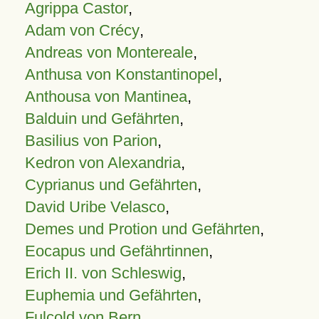
Agrippa Castor
,
Adam von Crécy
,
Andreas von Montereale
,
Anthusa von Konstantinopel
,
Anthousa von Mantinea
,
Balduin und Gefährten
,
Basilius von Parion
,
Kedron von Alexandria
,
Cyprianus und Gefährten
,
David Uribe Velasco
,
Demes und Protion und Gefährten
,
Eocapus und Gefährtinnen
,
Erich II. von Schleswig
,
Euphemia und Gefährten
,
Fulcold von Bern
,