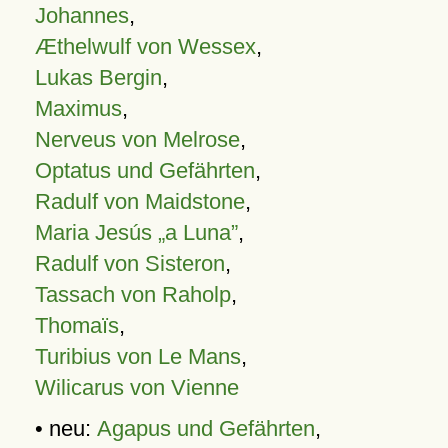
Johannes
,
Æthelwulf von Wessex
,
Lukas Bergin
,
Maximus
,
Nerveus von Melrose
,
Optatus und Gefährten
,
Radulf von Maidstone
,
Maria Jesús „a Luna”
,
Radulf von Sisteron
,
Tassach von Raholp
,
Thomaïs
,
Turibius von Le Mans
,
Wilicarus von Vienne
• neu:
Agapus und Gefährten
,