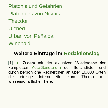
Platonis und Gefährten
Platonides von Nisibis
Theodor
Ulched
Urban von Peñalba
Winebald
weitere Einträge im
Redaktionslog
1
▲
Zudem mit der exlusiven Wiedergabe der
kompletten
Acta Sanctorum
der Bollandisten und
durch persönliche Recherchen an über 10.000 Orten
die einzige Internetseite zum Thema mit
wissenschaftlicher Tiefe.