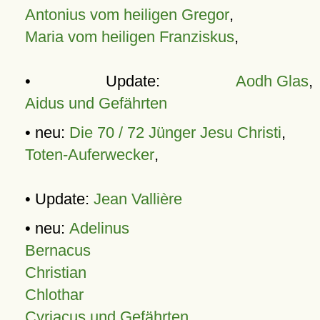
Antonius vom heiligen Gregor
,
Maria vom heiligen Franziskus
,
• Update:
Aodh Glas
,
Aidus und Gefährten
• neu:
Die 70 / 72 Jünger Jesu Christi
,
Toten-Auferwecker
,
• Update:
Jean Vallière
• neu:
Adelinus
Bernacus
Christian
Chlothar
Cyriacus und Gefährten