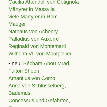
Cäcilia Attendoli von Cotignola
Märtyrer in Massylia
viele Märtyrer in Rom
Mauger
Nathäus von Achonry
Palladius von Auxerre
Reginald von Montemarti
Wilhelm VI. von Montpellier
• neu:
Béchara Abou Mrad
,
Fulton Sheen
,
Amantius von Como
,
Anna von Schlüsselberg
,
Bademus
,
Concessus und Gefährten
,