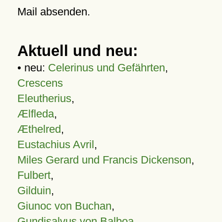
Mail absenden.
Aktuell und neu:
• neu:
Celerinus und Gefährten
,
Crescens
Eleutherius
,
Ælfleda
,
Æthelred
,
Eustachius Avril
,
Miles Gerard und Francis Dickenson
,
Fulbert
,
Gilduin
,
Giunoc von Buchan
,
Gundisalvus von Balboa
,