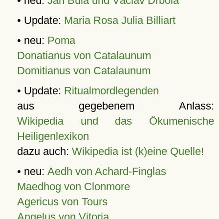
• neu:
Jan Bula und Václav Drbola
• Update:
Maria Rosa Julia Billiart
• neu:
Poma
Donatianus von Catalaunum
Domitianus von Catalaunum
• Update:
Ritualmordlegenden
aus gegebenem Anlass:
Wikipedia und das Ökumenische
Heiligenlexikon
dazu auch:
Wikipedia ist (k)eine Quelle!
• neu:
Aedh von Achard-Finglas
Maedhog von Clonmore
Agericus von Tours
Angelus von Vitoria