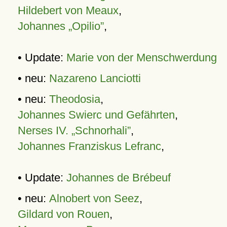
Hildebert von Meaux
,
Johannes „Opilio”
,
• Update:
Marie von der Menschwerdung
• neu:
Nazareno Lanciotti
• neu:
Theodosia
,
Johannes Swierc und Gefährten
,
Nerses IV. „Schnorhali”
,
Johannes Franziskus Lefranc
,
• Update:
Johannes de Brébeuf
• neu:
Alnobert von Seez
,
Gildard von Rouen
,