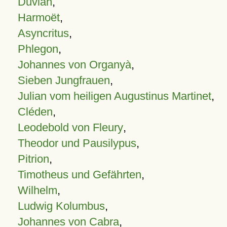
Duvian
,
Harmoët
,
Asyncritus
,
Phlegon
,
Johannes von Organyà
,
Sieben Jungfrauen
,
Julian vom heiligen Augustinus Martinet
,
Cléden
,
Leodebold von Fleury
,
Theodor und Pausilypus
,
Pitrion
,
Timotheus und Gefährten
,
Wilhelm
,
Ludwig Kolumbus
,
Johannes von Cabra
,