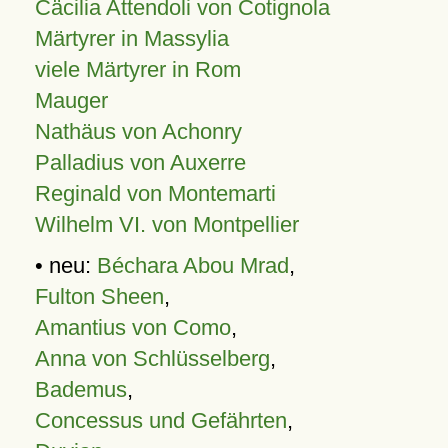
Cäcilia Attendoli von Cotignola
Märtyrer in Massylia
viele Märtyrer in Rom
Mauger
Nathäus von Achonry
Palladius von Auxerre
Reginald von Montemarti
Wilhelm VI. von Montpellier
• neu:
Béchara Abou Mrad
,
Fulton Sheen
,
Amantius von Como
,
Anna von Schlüsselberg
,
Bademus
,
Concessus und Gefährten
,