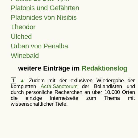
Platonis und Gefährten
Platonides von Nisibis
Theodor
Ulched
Urban von Peñalba
Winebald
weitere Einträge im
Redaktionslog
1
▲
Zudem mit der exlusiven Wiedergabe der
kompletten
Acta Sanctorum
der Bollandisten und
durch persönliche Recherchen an über 10.000 Orten
die einzige Internetseite zum Thema mit
wissenschaftlicher Tiefe.