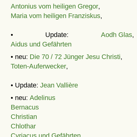
Antonius vom heiligen Gregor
,
Maria vom heiligen Franziskus
,
• Update:
Aodh Glas
,
Aidus und Gefährten
• neu:
Die 70 / 72 Jünger Jesu Christi
,
Toten-Auferwecker
,
• Update:
Jean Vallière
• neu:
Adelinus
Bernacus
Christian
Chlothar
Cyriacus und Gefährten