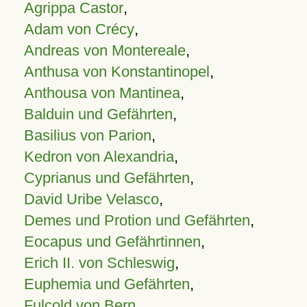
Agrippa Castor
,
Adam von Crécy
,
Andreas von Montereale
,
Anthusa von Konstantinopel
,
Anthousa von Mantinea
,
Balduin und Gefährten
,
Basilius von Parion
,
Kedron von Alexandria
,
Cyprianus und Gefährten
,
David Uribe Velasco
,
Demes und Protion und Gefährten
,
Eocapus und Gefährtinnen
,
Erich II. von Schleswig
,
Euphemia und Gefährten
,
Fulcold von Bern
,