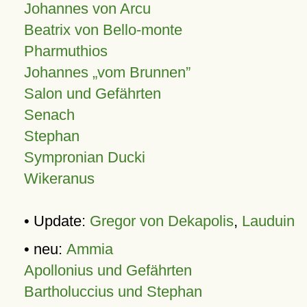
Johannes von Arcu
Beatrix von Bello-monte
Pharmuthios
Johannes
vom Brunnen
Salon und Gefährten
Senach
Stephan
Sympronian Ducki
Wikeranus
• Update:
Gregor von Dekapolis
,
Lauduin
• neu:
Ammia
Apollonius und Gefährten
Bartholuccius und Stephan