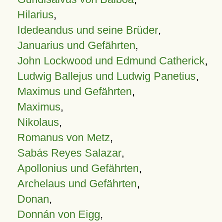
Hilarius
,
Idedeandus und seine Brüder
,
Januarius und Gefährten
,
John Lockwood und Edmund Catherick
,
Ludwig Ballejus und Ludwig Panetius
,
Maximus und Gefährten
,
Maximus
,
Nikolaus
,
Romanus von Metz
,
Sabás Reyes Salazar
,
Apollonius und Gefährten
,
Archelaus und Gefährten
,
Donan
,
Donnán von Eigg
,