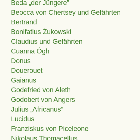
Beda „der Jüngere”
Beocca von Chertsey und Gefährten
Bertrand
Bonifatius Żukowski
Claudius und Gefährten
Cuanna Ógh
Donus
Douerouet
Gaianus
Godefried von Aleth
Godobert von Angers
Julius
Africanus
Lucidus
Franziskus von Piceleone
Nikolaus Thomacellus