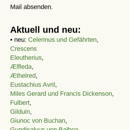
Mail absenden.
Aktuell und neu:
• neu:
Celerinus und Gefährten
,
Crescens
Eleutherius
,
Ælfleda
,
Æthelred
,
Eustachius Avril
,
Miles Gerard und Francis Dickenson
,
Fulbert
,
Gilduin
,
Giunoc von Buchan
,
Gundisalvus von Balboa
,