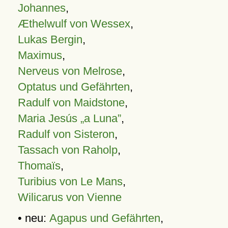
Johannes
,
Æthelwulf von Wessex
,
Lukas Bergin
,
Maximus
,
Nerveus von Melrose
,
Optatus und Gefährten
,
Radulf von Maidstone
,
Maria Jesús „a Luna”
,
Radulf von Sisteron
,
Tassach von Raholp
,
Thomaïs
,
Turibius von Le Mans
,
Wilicarus von Vienne
• neu:
Agapus und Gefährten
,