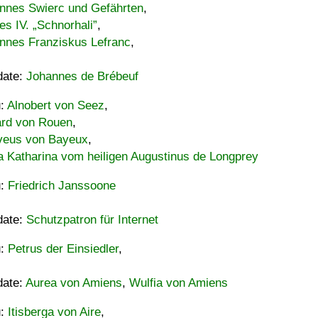
nnes Swierc und Gefährten
,
es IV. „Schnorhali”
,
nnes Franziskus Lefranc
,
date:
Johannes de Brébeuf
u:
Alnobert von Seez
,
ard von Rouen
,
eus von Bayeux
,
a Katharina vom heiligen Augustinus de Longprey
u:
Friedrich Janssoone
date:
Schutzpatron für Internet
u:
Petrus der Einsiedler
,
date:
Aurea von Amiens
,
Wulfia von Amiens
u:
Itisberga von Aire
,