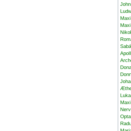
John
Ludw
Maxi
Max
Niko
Roma
Sabá
Apol
Arch
Don
Donn
Joha
Æthe
Luka
Max
Nerv
Opta
Radu
Mari