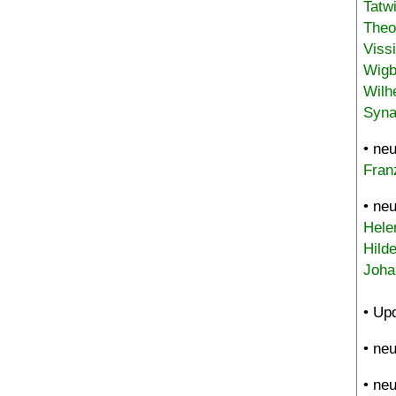
Tatw
Theo
Viss
Wigb
Wilh
Syna
• ne
Fran
• ne
Hele
Hild
Joha
• Up
• ne
• ne