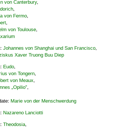
in von Canterbury
,
dorich
,
ia von Fermo
,
ert
,
elm von Toulouse
,
xarium
u:
Johannes von Shanghai und San Francisco
,
ziskus Xaver Truong Buu Diep
u:
Eudo
,
rius von Tongern
,
ebert von Meaux
,
nnes „Opilio”
,
date:
Marie von der Menschwerdung
u:
Nazareno Lanciotti
u:
Theodosia
,