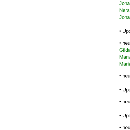
Joha
Ners
Joha
• Up
• ne
Gild
Manv
Mari
• ne
• Up
• ne
• Up
• ne