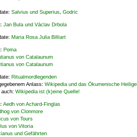
date:
Salvius und Superius
,
Godric
u:
Jan Bula und Václav Drbola
date:
Maria Rosa Julia Billiart
u:
Poma
tianus von Catalaunum
tianus von Catalaunum
date:
Ritualmordlegenden
gegebenem Anlass:
Wikipedia und das Ökumenische Heilige
 auch:
Wikipedia ist (k)eine Quelle!
u:
Aedh von Achard-Finglas
hog von Clonmore
icus von Tours
lus von Vitoria
ianus und Gefährten