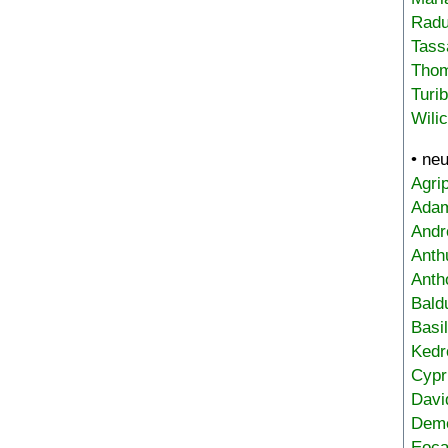
Radu
Tass
Tho
Turi
Wili
• ne
Agri
Adam
Andr
Anth
Anth
Bald
Basi
Kedr
Cypr
Davi
Deme
Eoca