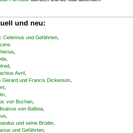
uell und neu:
u:
Celerinus und Gefährten
,
cens
therius
,
eda
,
lred
,
achius Avril
,
s Gerard und Francis Dickenson
,
ert
,
uin
,
oc von Buchan
,
isalvus von Balboa
,
ius
,
eandus und seine Brüder
,
arius und Gefährten
,