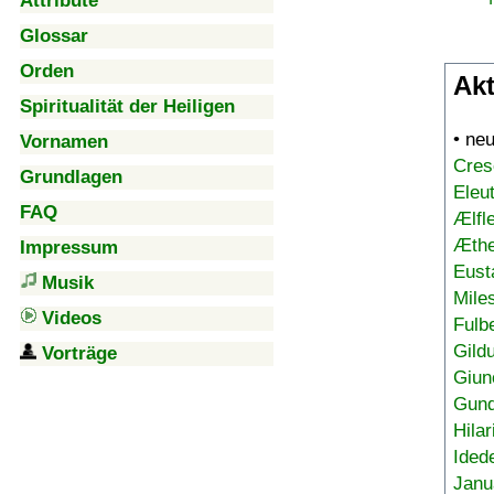
Attribute
Glossar
Orden
Akt
Spiritualität der Heiligen
• ne
Vornamen
Cres
Grundlagen
Eleu
FAQ
Ælfl
Æthe
Impressum
Eust
Musik
Mile
Videos
Fulb
Gild
Vorträge
Giun
Gund
Hilar
Ided
Janu