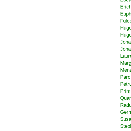
Eric
Euph
Fulc
Hug
Hugo
Joha
Joha
Laur
Marg
Mena
Parc
Petr
Prim
Quar
Radu
Gerh
Sus
Step