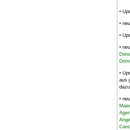
• Up
• ne
• Up
• ne
Dona
Domi
• Up
aus 
dazu
• ne
Maed
Ager
Ange
Canc