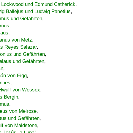
 Lockwood und Edmund Catherick
,
ig Ballejus und Ludwig Panetius
,
mus und Gefährten
,
imus
,
laus
,
nus von Metz
,
s Reyes Salazar
,
lonius und Gefährten
,
elaus und Gefährten
,
an
,
án von Eigg
,
nnes
,
lwulf von Wessex
,
s Bergin
,
imus
,
eus von Melrose
,
tus und Gefährten
,
lf von Maidstone
,
a Jesús „a Luna”
,