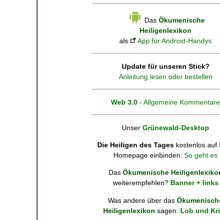
Das
Ökumenische
Heiligenlexikon
als
App für Android-Handys
Update für unseren Stick?
Anleitung lesen oder bestellen
Web 3.0
-
Allgemeine Kommentare
Unser
Grünewald-Desktop
Die Heiligen des Tages
kostenlos auf 
Homepage einbinden:
So geht es
Das
Ökumenische Heiligenlexiko
weiterempfehlen?
Banner + links
Was andere über das
Ökumenisch
Heiligenlexikon
sagen:
Lob und Kri