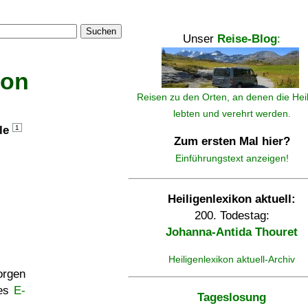
Suchen
Unser
Reise-Blog
:
kon
Reisen zu den Orten, an denen die Hei
lebten und verehrt werden.
lle
1
Zum ersten Mal hier?
Einführungstext anzeigen!
Heiligenlexikon aktuell:
200. Todestag:
Johanna-Antida Thouret
Heiligenlexikon aktuell-Archiv
rgen
ses
E-
Tageslosung