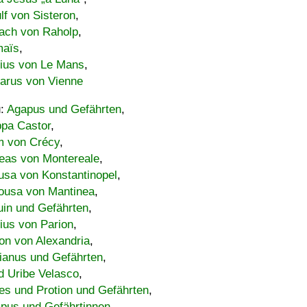
lf von Sisteron
,
ach von Raholp
,
maïs
,
bius von Le Mans
,
carus von Vienne
u:
Agapus und Gefährten
,
ppa Castor
,
 von Crécy
,
eas von Montereale
,
usa von Konstantinopel
,
ousa von Mantinea
,
uin und Gefährten
,
lius von Parion
,
on von Alexandria
,
ianus und Gefährten
,
d Uribe Velasco
,
s und Protion und Gefährten
,
pus und Gefährtinnen
,