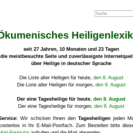
Ökumenisches Heiligenlexi
seit
27 Jahren, 10 Monaten und 23 Tagen
die meistbesuchte Seite und zuverlässigste Internetque
über Heilige in deutscher Sprache
Die Liste aller Heiligen für heute,
den 8. August
Die Liste aller Heiligen für morgen,
den 9. August
Der eine Tagesheilige für heute
, den 8. August
Der eine Tagesheilige für morgen
, den 9. August
Service:
Wir schicken Ihnen den
Tagesheiligen
jeden Mo
kostenlos in Ihr E-Mail-Postfach. Zum Bestellen bitte die
Mail-Formular
aufrufen und die Mail absenden.