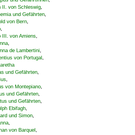
h II. von Schleswig
,
emia und Gefährten
,
old von Bern
,
o
,
 III. von Amiens
,
nna
,
nna de Lambertini
,
entius von Portugal
,
aretha
s und Gefährten
,
ius
,
us von Montepiano
,
us und Gefährten
,
tus und Gefährten
,
lph Ebifagh
,
ard und Simon
,
anna
,
han von Barquel
,