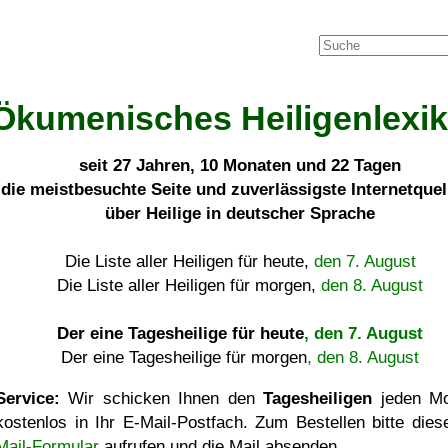
Ökumenisches Heiligenlexi
seit
27 Jahren, 10 Monaten und 22 Tagen
die meistbesuchte Seite und zuverlässigste Internetque
über Heilige in deutscher Sprache
Die Liste aller Heiligen für heute,
den 7. August
Die Liste aller Heiligen für morgen,
den 8. August
Der eine Tagesheilige für heute
, den 7. August
Der eine Tagesheilige für morgen
, den 8. August
Service:
Wir schicken Ihnen den
Tagesheiligen
jeden Mo
kostenlos in Ihr E-Mail-Postfach. Zum Bestellen bitte die
Mail-Formular
aufrufen und die Mail absenden.