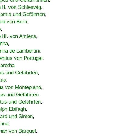
h II. von Schleswig
,
emia und Gefährten
,
old von Bern
,
o
,
 III. von Amiens
,
nna
,
nna de Lambertini
,
entius von Portugal
,
aretha
s und Gefährten
,
ius
,
us von Montepiano
,
us und Gefährten
,
tus und Gefährten
,
lph Ebifagh
,
ard und Simon
,
anna
,
han von Barquel
,