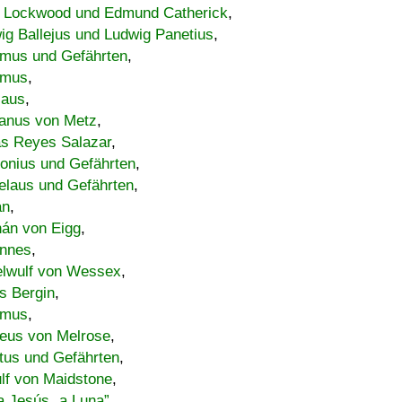
 Lockwood und Edmund Catherick
,
ig Ballejus und Ludwig Panetius
,
mus und Gefährten
,
imus
,
laus
,
nus von Metz
,
s Reyes Salazar
,
lonius und Gefährten
,
elaus und Gefährten
,
an
,
án von Eigg
,
nnes
,
lwulf von Wessex
,
s Bergin
,
imus
,
eus von Melrose
,
tus und Gefährten
,
lf von Maidstone
,
a Jesús „a Luna”
,