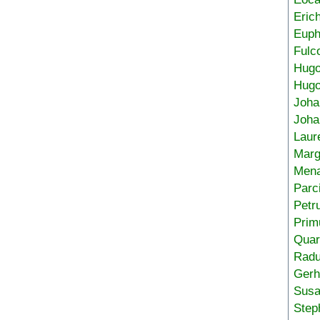
Eric
Euph
Fulc
Hug
Hugo
Joha
Joha
Laur
Marg
Mena
Parc
Petr
Prim
Quar
Radu
Gerh
Sus
Step