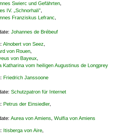
nnes Swierc und Gefährten
,
es IV. „Schnorhali”
,
nnes Franziskus Lefranc
,
date:
Johannes de Brébeuf
u:
Alnobert von Seez
,
ard von Rouen
,
eus von Bayeux
,
a Katharina vom heiligen Augustinus de Longprey
u:
Friedrich Janssoone
date:
Schutzpatron für Internet
u:
Petrus der Einsiedler
,
date:
Aurea von Amiens
,
Wulfia von Amiens
u:
Itisberga von Aire
,