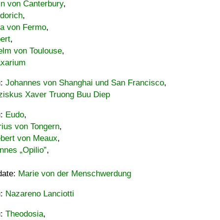
in von Canterbury
,
dorich
,
ia von Fermo
,
ert
,
elm von Toulouse
,
xarium
u:
Johannes von Shanghai und San Francisco
,
ziskus Xaver Truong Buu Diep
u:
Eudo
,
rius von Tongern
,
ebert von Meaux
,
nnes „Opilio”
,
date:
Marie von der Menschwerdung
u:
Nazareno Lanciotti
u:
Theodosia
,