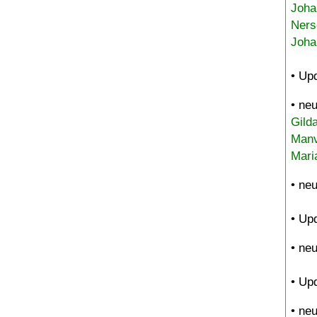
Joha
Ners
Joha
• Up
• ne
Gild
Manv
Mari
• ne
• Up
• ne
• Up
• ne