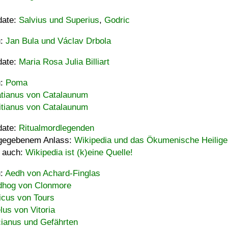
date:
Salvius und Superius
,
Godric
u:
Jan Bula und Václav Drbola
date:
Maria Rosa Julia Billiart
u:
Poma
tianus von Catalaunum
tianus von Catalaunum
date:
Ritualmordlegenden
gegebenem Anlass:
Wikipedia und das Ökumenische Heilige
 auch:
Wikipedia ist (k)eine Quelle!
u:
Aedh von Achard-Finglas
hog von Clonmore
icus von Tours
lus von Vitoria
ianus und Gefährten