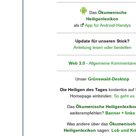
Das
Ökumenische
Heiligenlexikon
als
App für Android-Handys
Update für unseren Stick?
Anleitung lesen oder bestellen
Web 3.0
-
Allgemeine Kommentare
Unser
Grünewald-Desktop
Die Heiligen des Tages
kostenlos auf 
Homepage einbinden:
So geht es
Das
Ökumenische Heiligenlexiko
weiterempfehlen?
Banner + links
Was andere über das
Ökumenisch
Heiligenlexikon
sagen:
Lob und Kri