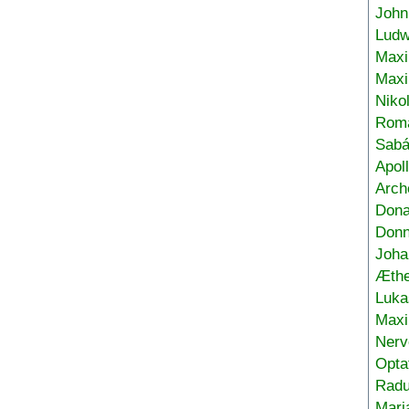
John
Ludw
Maxi
Max
Niko
Roma
Sabá
Apol
Arch
Don
Donn
Joha
Æthe
Luka
Max
Nerv
Opta
Radu
Mari