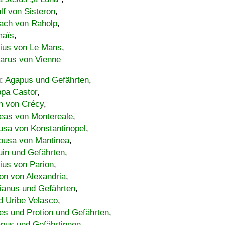
lf von Sisteron
,
ach von Raholp
,
maïs
,
bius von Le Mans
,
carus von Vienne
u:
Agapus und Gefährten
,
ppa Castor
,
 von Crécy
,
eas von Montereale
,
usa von Konstantinopel
,
ousa von Mantinea
,
uin und Gefährten
,
lius von Parion
,
on von Alexandria
,
ianus und Gefährten
,
d Uribe Velasco
,
s und Protion und Gefährten
,
pus und Gefährtinnen
,