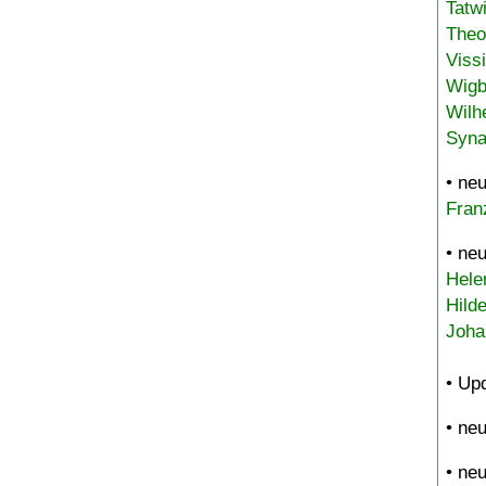
Tatw
Theo
Viss
Wigb
Wilh
Syna
• ne
Fran
• ne
Hele
Hild
Joha
• Up
• ne
• ne