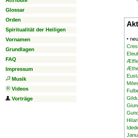
Attribute
Glossar
Orden
Akt
Spiritualität der Heiligen
• ne
Vornamen
Cres
Grundlagen
Eleu
FAQ
Ælfl
Æthe
Impressum
Eust
Musik
Mile
Videos
Fulb
Gild
Vorträge
Giun
Gund
Hilar
Ided
Janu