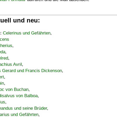
uell und neu:
u:
Celerinus und Gefährten
,
cens
therius
,
eda
,
lred
,
achius Avril
,
s Gerard und Francis Dickenson
,
ert
,
uin
,
oc von Buchan
,
isalvus von Balboa
,
ius
,
eandus und seine Brüder
,
arius und Gefährten
,