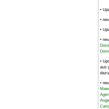
• Up
• ne
• Up
• ne
Dona
Domi
• Up
aus 
dazu
• ne
Maed
Ager
Ange
Canc