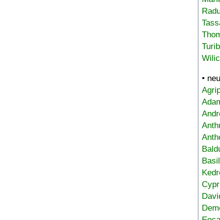
Radu
Tass
Tho
Turi
Wili
• ne
Agri
Adam
Andr
Anth
Anth
Bald
Basi
Kedr
Cypr
Davi
Deme
Eoca