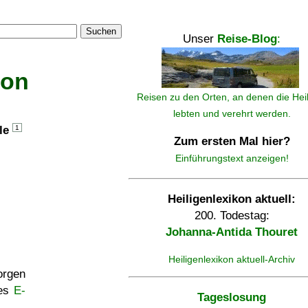
Suchen
Unser
Reise-Blog
:
kon
Reisen zu den Orten, an denen die Hei
lebten und verehrt werden.
lle
1
Zum ersten Mal hier?
Einführungstext anzeigen!
Heiligenlexikon aktuell:
200. Todestag:
Johanna-Antida Thouret
Heiligenlexikon aktuell-Archiv
rgen
ses
E-
Tageslosung