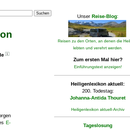
Suchen
Unser
Reise-Blog
:
kon
Reisen zu den Orten, an denen die Hei
lebten und verehrt werden.
lle
1
Zum ersten Mal hier?
Einführungstext anzeigen!
Heiligenlexikon aktuell:
200. Todestag:
Johanna-Antida Thouret
Heiligenlexikon aktuell-Archiv
rgen
ses
E-
Tageslosung