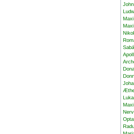
John
Ludw
Maxi
Max
Niko
Roma
Sabá
Apol
Arch
Don
Donn
Joha
Æthe
Luka
Max
Nerv
Opta
Radu
Mari