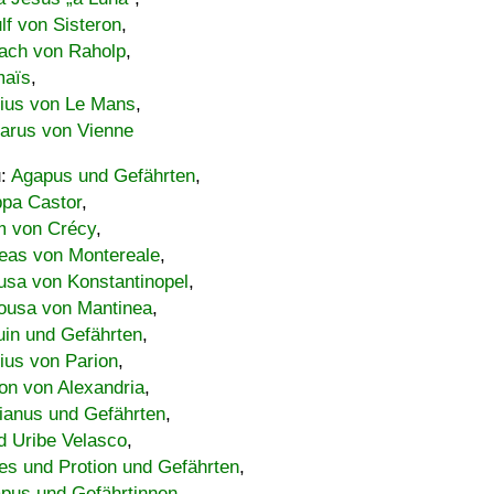
lf von Sisteron
,
ach von Raholp
,
maïs
,
bius von Le Mans
,
carus von Vienne
u:
Agapus und Gefährten
,
ppa Castor
,
 von Crécy
,
eas von Montereale
,
usa von Konstantinopel
,
ousa von Mantinea
,
uin und Gefährten
,
lius von Parion
,
on von Alexandria
,
ianus und Gefährten
,
d Uribe Velasco
,
s und Protion und Gefährten
,
pus und Gefährtinnen
,