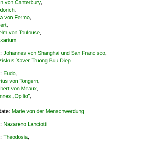
in von Canterbury
,
dorich
,
ia von Fermo
,
ert
,
elm von Toulouse
,
xarium
u:
Johannes von Shanghai und San Francisco
,
ziskus Xaver Truong Buu Diep
u:
Eudo
,
rius von Tongern
,
ebert von Meaux
,
nnes „Opilio”
,
date:
Marie von der Menschwerdung
u:
Nazareno Lanciotti
u:
Theodosia
,