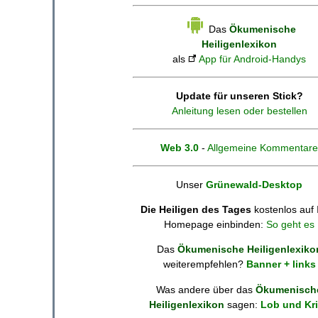
Das
Ökumenische
Heiligenlexikon
als
App für Android-Handys
Update für unseren Stick?
Anleitung lesen oder bestellen
Web 3.0
-
Allgemeine Kommentare
Unser
Grünewald-Desktop
Die Heiligen des Tages
kostenlos auf 
Homepage einbinden:
So geht es
Das
Ökumenische Heiligenlexiko
weiterempfehlen?
Banner + links
Was andere über das
Ökumenisch
Heiligenlexikon
sagen:
Lob und Kri