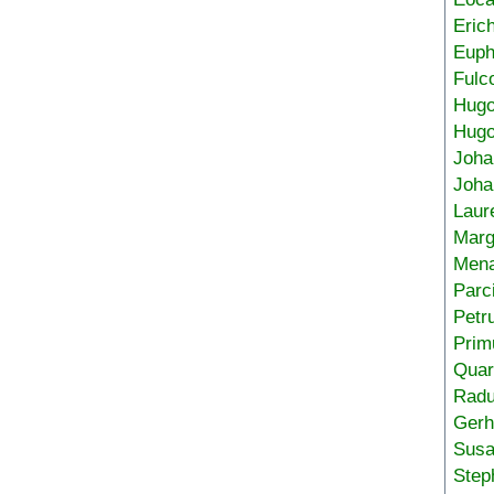
Eric
Euph
Fulc
Hug
Hugo
Joha
Joha
Laur
Marg
Mena
Parc
Petr
Prim
Quar
Radu
Gerh
Sus
Step