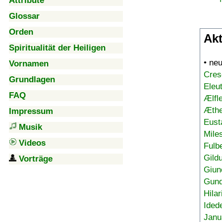
Attribute
Glossar
Orden
Akt
Spiritualität der Heiligen
• ne
Vornamen
Cres
Grundlagen
Eleu
FAQ
Ælfl
Æthe
Impressum
Eust
Musik
Mile
Videos
Fulb
Gild
Vorträge
Giun
Gund
Hilar
Ided
Janu