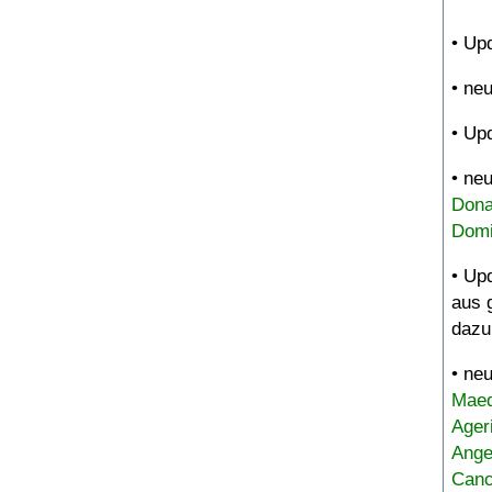
• Up
• ne
• Up
• ne
Dona
Domi
• Up
aus 
dazu
• ne
Maed
Ager
Ange
Canc