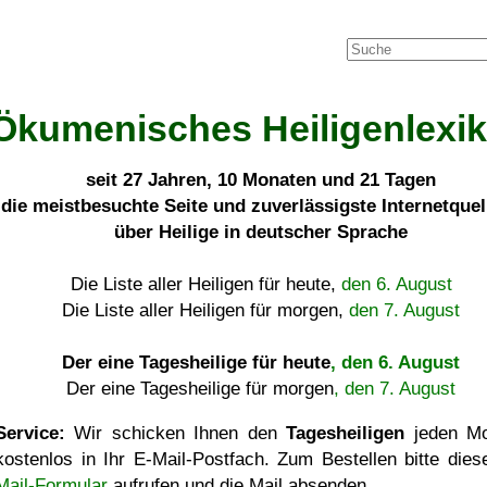
Ökumenisches Heiligenlexi
seit
27 Jahren, 10 Monaten und 21 Tagen
die meistbesuchte Seite und zuverlässigste Internetque
über Heilige in deutscher Sprache
Die Liste aller Heiligen für heute,
den 6. August
Die Liste aller Heiligen für morgen,
den 7. August
Der eine Tagesheilige für heute
, den 6. August
Der eine Tagesheilige für morgen
, den 7. August
Service:
Wir schicken Ihnen den
Tagesheiligen
jeden Mo
kostenlos in Ihr E-Mail-Postfach. Zum Bestellen bitte die
Mail-Formular
aufrufen und die Mail absenden.