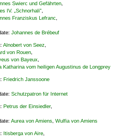
nnes Swierc und Gefährten
,
es IV. „Schnorhali”
,
nnes Franziskus Lefranc
,
date:
Johannes de Brébeuf
u:
Alnobert von Seez
,
ard von Rouen
,
eus von Bayeux
,
a Katharina vom heiligen Augustinus de Longprey
u:
Friedrich Janssoone
date:
Schutzpatron für Internet
u:
Petrus der Einsiedler
,
date:
Aurea von Amiens
,
Wulfia von Amiens
u:
Itisberga von Aire
,