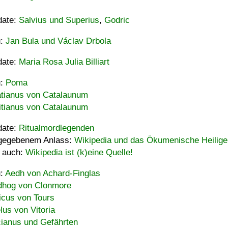
date:
Salvius und Superius
,
Godric
u:
Jan Bula und Václav Drbola
date:
Maria Rosa Julia Billiart
u:
Poma
tianus von Catalaunum
tianus von Catalaunum
date:
Ritualmordlegenden
gegebenem Anlass:
Wikipedia und das Ökumenische Heilige
 auch:
Wikipedia ist (k)eine Quelle!
u:
Aedh von Achard-Finglas
hog von Clonmore
icus von Tours
lus von Vitoria
ianus und Gefährten