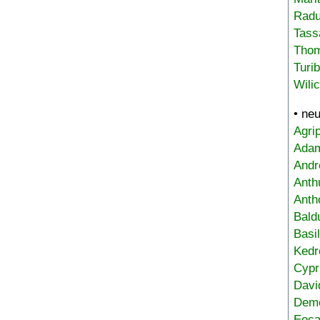
Radu
Tass
Tho
Turi
Wili
• ne
Agri
Adam
Andr
Anth
Anth
Bald
Basi
Kedr
Cypr
Davi
Deme
Eoca