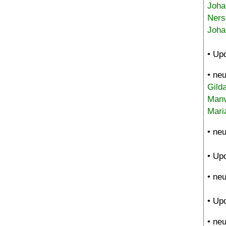
Joha
Ners
Joha
• Up
• ne
Gild
Manv
Mari
• ne
• Up
• ne
• Up
• ne