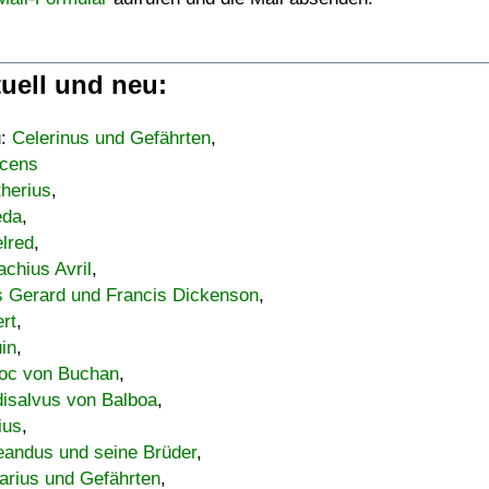
uell und neu:
u:
Celerinus und Gefährten
,
cens
therius
,
eda
,
lred
,
achius Avril
,
s Gerard und Francis Dickenson
,
ert
,
uin
,
oc von Buchan
,
isalvus von Balboa
,
ius
,
eandus und seine Brüder
,
arius und Gefährten
,