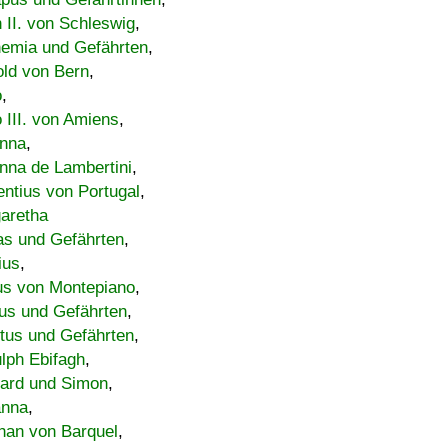
h II. von Schleswig
,
emia und Gefährten
,
old von Bern
,
o
,
 III. von Amiens
,
nna
,
nna de Lambertini
,
entius von Portugal
,
aretha
s und Gefährten
,
ius
,
us von Montepiano
,
us und Gefährten
,
tus und Gefährten
,
lph Ebifagh
,
ard und Simon
,
anna
,
han von Barquel
,