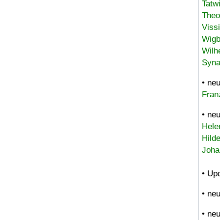
Tatw
Theo
Viss
Wigb
Wilh
Syna
• ne
Fran
• ne
Hele
Hild
Joha
• Up
• ne
• ne