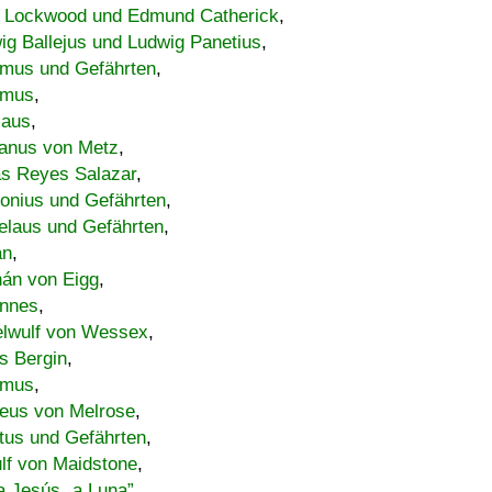
 Lockwood und Edmund Catherick
,
ig Ballejus und Ludwig Panetius
,
mus und Gefährten
,
imus
,
laus
,
nus von Metz
,
s Reyes Salazar
,
lonius und Gefährten
,
elaus und Gefährten
,
an
,
án von Eigg
,
nnes
,
lwulf von Wessex
,
s Bergin
,
imus
,
eus von Melrose
,
tus und Gefährten
,
lf von Maidstone
,
a Jesús „a Luna”
,