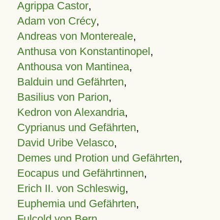
Agrippa Castor
,
Adam von Crécy
,
Andreas von Montereale
,
Anthusa von Konstantinopel
,
Anthousa von Mantinea
,
Balduin und Gefährten
,
Basilius von Parion
,
Kedron von Alexandria
,
Cyprianus und Gefährten
,
David Uribe Velasco
,
Demes und Protion und Gefährten
,
Eocapus und Gefährtinnen
,
Erich II. von Schleswig
,
Euphemia und Gefährten
,
Fulcold von Bern
,