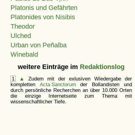
Platonis und Gefährten
Platonides von Nisibis
Theodor
Ulched
Urban von Peñalba
Winebald
weitere Einträge im
Redaktionslog
1
▲
Zudem mit der exlusiven Wiedergabe der
kompletten
Acta Sanctorum
der Bollandisten und
durch persönliche Recherchen an über 10.000 Orten
die einzige Internetseite zum Thema mit
wissenschaftlicher Tiefe.