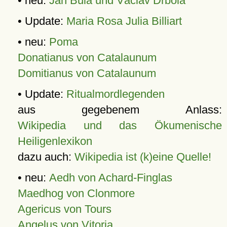
• neu:
Jan Bula und Václav Drbola
• Update:
Maria Rosa Julia Billiart
• neu:
Poma
Donatianus von Catalaunum
Domitianus von Catalaunum
• Update:
Ritualmordlegenden
aus gegebenem Anlass:
Wikipedia und das Ökumenische
Heiligenlexikon
dazu auch:
Wikipedia ist (k)eine Quelle!
• neu:
Aedh von Achard-Finglas
Maedhog von Clonmore
Agericus von Tours
Angelus von Vitoria