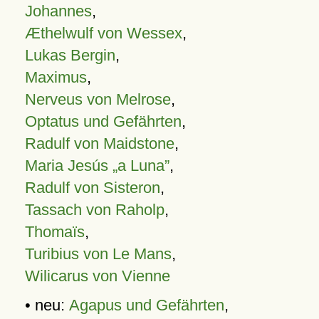
Johannes
,
Æthelwulf von Wessex
,
Lukas Bergin
,
Maximus
,
Nerveus von Melrose
,
Optatus und Gefährten
,
Radulf von Maidstone
,
Maria Jesús „a Luna”
,
Radulf von Sisteron
,
Tassach von Raholp
,
Thomaïs
,
Turibius von Le Mans
,
Wilicarus von Vienne
• neu:
Agapus und Gefährten
,