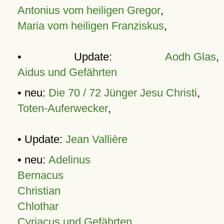
Antonius vom heiligen Gregor
,
Maria vom heiligen Franziskus
,
• Update:
Aodh Glas
,
Aidus und Gefährten
• neu:
Die 70 / 72 Jünger Jesu Christi
,
Toten-Auferwecker
,
• Update:
Jean Vallière
• neu:
Adelinus
Bernacus
Christian
Chlothar
Cyriacus und Gefährten