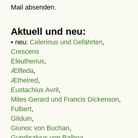
Mail absenden.
Aktuell und neu:
• neu:
Celerinus und Gefährten
,
Crescens
Eleutherius
,
Ælfleda
,
Æthelred
,
Eustachius Avril
,
Miles Gerard und Francis Dickenson
,
Fulbert
,
Gilduin
,
Giunoc von Buchan
,
Gundisalvus von Balboa
,