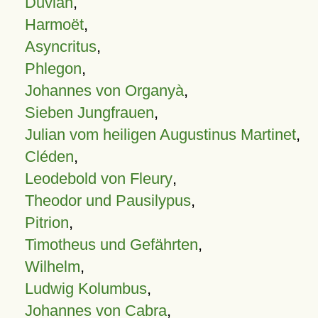
Duvian
,
Harmoët
,
Asyncritus
,
Phlegon
,
Johannes von Organyà
,
Sieben Jungfrauen
,
Julian vom heiligen Augustinus Martinet
,
Cléden
,
Leodebold von Fleury
,
Theodor und Pausilypus
,
Pitrion
,
Timotheus und Gefährten
,
Wilhelm
,
Ludwig Kolumbus
,
Johannes von Cabra
,