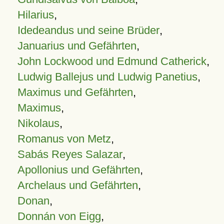
Hilarius
,
Idedeandus und seine Brüder
,
Januarius und Gefährten
,
John Lockwood und Edmund Catherick
,
Ludwig Ballejus und Ludwig Panetius
,
Maximus und Gefährten
,
Maximus
,
Nikolaus
,
Romanus von Metz
,
Sabás Reyes Salazar
,
Apollonius und Gefährten
,
Archelaus und Gefährten
,
Donan
,
Donnán von Eigg
,