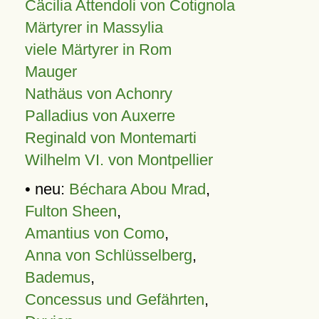
Cäcilia Attendoli von Cotignola
Märtyrer in Massylia
viele Märtyrer in Rom
Mauger
Nathäus von Achonry
Palladius von Auxerre
Reginald von Montemarti
Wilhelm VI. von Montpellier
• neu:
Béchara Abou Mrad
,
Fulton Sheen
,
Amantius von Como
,
Anna von Schlüsselberg
,
Bademus
,
Concessus und Gefährten
,