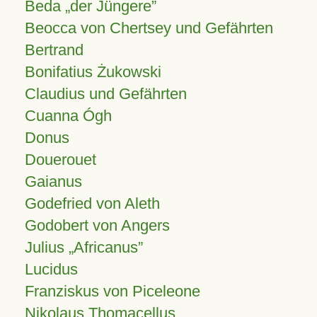
Beda „der Jüngere”
Beocca von Chertsey und Gefährten
Bertrand
Bonifatius Żukowski
Claudius und Gefährten
Cuanna Ógh
Donus
Douerouet
Gaianus
Godefried von Aleth
Godobert von Angers
Julius
Africanus
Lucidus
Franziskus von Piceleone
Nikolaus Thomacellus