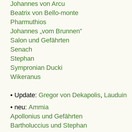
Johannes von Arcu
Beatrix von Bello-monte
Pharmuthios
Johannes
vom Brunnen
Salon und Gefährten
Senach
Stephan
Sympronian Ducki
Wikeranus
• Update:
Gregor von Dekapolis
,
Lauduin
• neu:
Ammia
Apollonius und Gefährten
Bartholuccius und Stephan