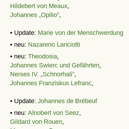
Hildebert von Meaux
,
Johannes „Opilio”
,
• Update:
Marie von der Menschwerdung
• neu:
Nazareno Lanciotti
• neu:
Theodosia
,
Johannes Swierc und Gefährten
,
Nerses IV. „Schnorhali”
,
Johannes Franziskus Lefranc
,
• Update:
Johannes de Brébeuf
• neu:
Alnobert von Seez
,
Gildard von Rouen
,