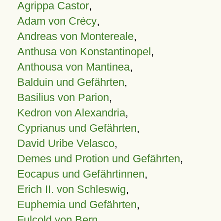
Agrippa Castor
,
Adam von Crécy
,
Andreas von Montereale
,
Anthusa von Konstantinopel
,
Anthousa von Mantinea
,
Balduin und Gefährten
,
Basilius von Parion
,
Kedron von Alexandria
,
Cyprianus und Gefährten
,
David Uribe Velasco
,
Demes und Protion und Gefährten
,
Eocapus und Gefährtinnen
,
Erich II. von Schleswig
,
Euphemia und Gefährten
,
Fulcold von Bern
,