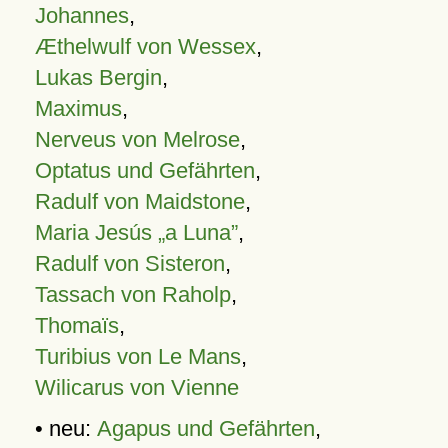
Johannes
,
Æthelwulf von Wessex
,
Lukas Bergin
,
Maximus
,
Nerveus von Melrose
,
Optatus und Gefährten
,
Radulf von Maidstone
,
Maria Jesús „a Luna”
,
Radulf von Sisteron
,
Tassach von Raholp
,
Thomaïs
,
Turibius von Le Mans
,
Wilicarus von Vienne
• neu:
Agapus und Gefährten
,