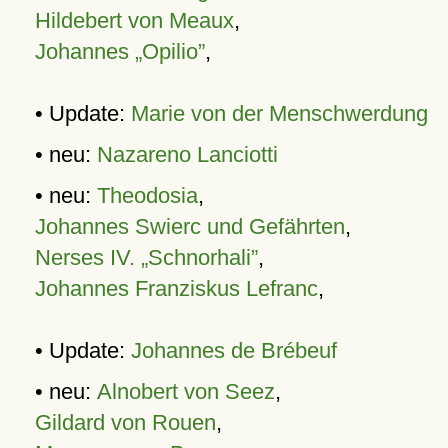
Hildebert von Meaux
,
Johannes „Opilio”
,
• Update:
Marie von der Menschwerdung
• neu:
Nazareno Lanciotti
• neu:
Theodosia
,
Johannes Swierc und Gefährten
,
Nerses IV. „Schnorhali”
,
Johannes Franziskus Lefranc
,
• Update:
Johannes de Brébeuf
• neu:
Alnobert von Seez
,
Gildard von Rouen
,