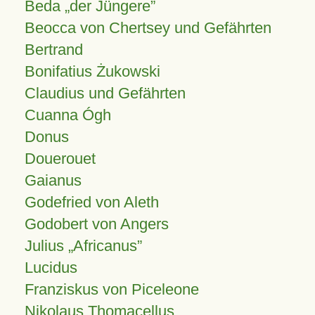
Beda „der Jüngere”
Beocca von Chertsey und Gefährten
Bertrand
Bonifatius Żukowski
Claudius und Gefährten
Cuanna Ógh
Donus
Douerouet
Gaianus
Godefried von Aleth
Godobert von Angers
Julius
Africanus
Lucidus
Franziskus von Piceleone
Nikolaus Thomacellus