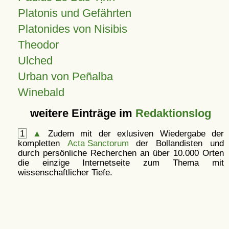
Platonis und Gefährten
Platonides von Nisibis
Theodor
Ulched
Urban von Peñalba
Winebald
weitere Einträge im
Redaktionslog
1
▲
Zudem mit der exlusiven Wiedergabe der
kompletten
Acta Sanctorum
der Bollandisten und
durch persönliche Recherchen an über 10.000 Orten
die einzige Internetseite zum Thema mit
wissenschaftlicher Tiefe.