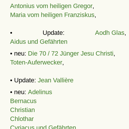
Antonius vom heiligen Gregor
,
Maria vom heiligen Franziskus
,
• Update:
Aodh Glas
,
Aidus und Gefährten
• neu:
Die 70 / 72 Jünger Jesu Christi
,
Toten-Auferwecker
,
• Update:
Jean Vallière
• neu:
Adelinus
Bernacus
Christian
Chlothar
Cyriacus und Gefährten