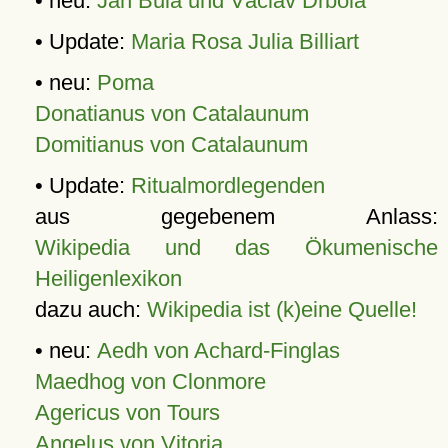
• neu:
Jan Bula und Václav Drbola
• Update:
Maria Rosa Julia Billiart
• neu:
Poma
Donatianus von Catalaunum
Domitianus von Catalaunum
• Update:
Ritualmordlegenden
aus gegebenem Anlass:
Wikipedia und das Ökumenische
Heiligenlexikon
dazu auch:
Wikipedia ist (k)eine Quelle!
• neu:
Aedh von Achard-Finglas
Maedhog von Clonmore
Agericus von Tours
Angelus von Vitoria