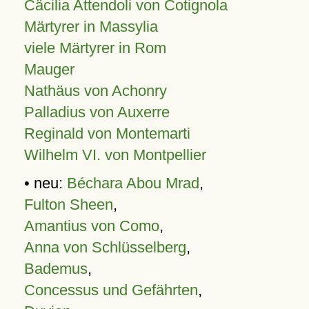
Cäcilia Attendoli von Cotignola
Märtyrer in Massylia
viele Märtyrer in Rom
Mauger
Nathäus von Achonry
Palladius von Auxerre
Reginald von Montemarti
Wilhelm VI. von Montpellier
• neu:
Béchara Abou Mrad
,
Fulton Sheen
,
Amantius von Como
,
Anna von Schlüsselberg
,
Bademus
,
Concessus und Gefährten
,