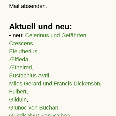
Mail absenden.
Aktuell und neu:
• neu:
Celerinus und Gefährten
,
Crescens
Eleutherius
,
Ælfleda
,
Æthelred
,
Eustachius Avril
,
Miles Gerard und Francis Dickenson
,
Fulbert
,
Gilduin
,
Giunoc von Buchan
,
Gundisalvus von Balboa
,