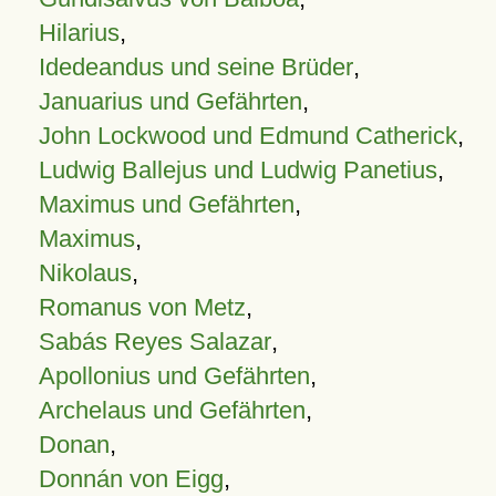
Hilarius
,
Idedeandus und seine Brüder
,
Januarius und Gefährten
,
John Lockwood und Edmund Catherick
,
Ludwig Ballejus und Ludwig Panetius
,
Maximus und Gefährten
,
Maximus
,
Nikolaus
,
Romanus von Metz
,
Sabás Reyes Salazar
,
Apollonius und Gefährten
,
Archelaus und Gefährten
,
Donan
,
Donnán von Eigg
,