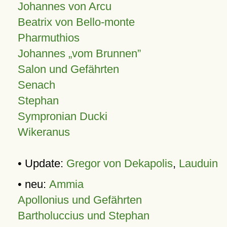
Johannes von Arcu
Beatrix von Bello-monte
Pharmuthios
Johannes
vom Brunnen
Salon und Gefährten
Senach
Stephan
Sympronian Ducki
Wikeranus
• Update:
Gregor von Dekapolis
,
Lauduin
• neu:
Ammia
Apollonius und Gefährten
Bartholuccius und Stephan