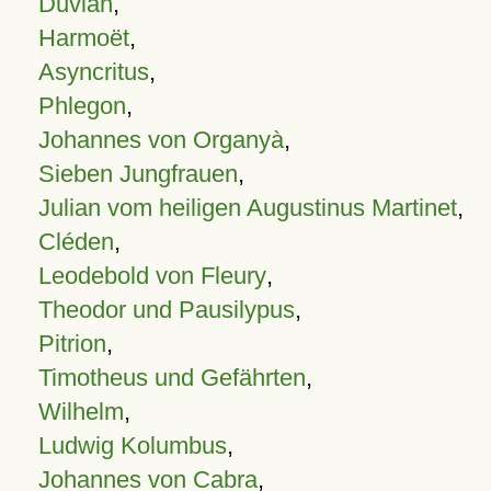
Duvian
,
Harmoët
,
Asyncritus
,
Phlegon
,
Johannes von Organyà
,
Sieben Jungfrauen
,
Julian vom heiligen Augustinus Martinet
,
Cléden
,
Leodebold von Fleury
,
Theodor und Pausilypus
,
Pitrion
,
Timotheus und Gefährten
,
Wilhelm
,
Ludwig Kolumbus
,
Johannes von Cabra
,