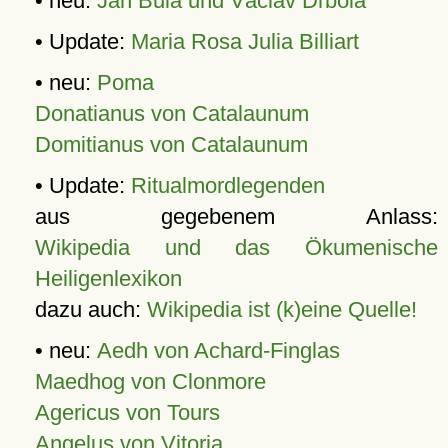
• neu:
Jan Bula und Václav Drbola
• Update:
Maria Rosa Julia Billiart
• neu:
Poma
Donatianus von Catalaunum
Domitianus von Catalaunum
• Update:
Ritualmordlegenden
aus gegebenem Anlass:
Wikipedia und das Ökumenische
Heiligenlexikon
dazu auch:
Wikipedia ist (k)eine Quelle!
• neu:
Aedh von Achard-Finglas
Maedhog von Clonmore
Agericus von Tours
Angelus von Vitoria