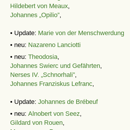
Hildebert von Meaux
,
Johannes „Opilio”
,
• Update:
Marie von der Menschwerdung
• neu:
Nazareno Lanciotti
• neu:
Theodosia
,
Johannes Swierc und Gefährten
,
Nerses IV. „Schnorhali”
,
Johannes Franziskus Lefranc
,
• Update:
Johannes de Brébeuf
• neu:
Alnobert von Seez
,
Gildard von Rouen
,