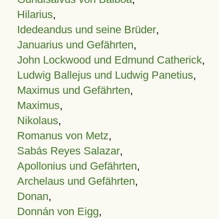
Hilarius
,
Idedeandus und seine Brüder
,
Januarius und Gefährten
,
John Lockwood und Edmund Catherick
,
Ludwig Ballejus und Ludwig Panetius
,
Maximus und Gefährten
,
Maximus
,
Nikolaus
,
Romanus von Metz
,
Sabás Reyes Salazar
,
Apollonius und Gefährten
,
Archelaus und Gefährten
,
Donan
,
Donnán von Eigg
,