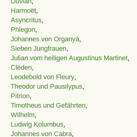
Duvian
,
Harmoët
,
Asyncritus
,
Phlegon
,
Johannes von Organyà
,
Sieben Jungfrauen
,
Julian vom heiligen Augustinus Martinet
,
Cléden
,
Leodebold von Fleury
,
Theodor und Pausilypus
,
Pitrion
,
Timotheus und Gefährten
,
Wilhelm
,
Ludwig Kolumbus
,
Johannes von Cabra
,