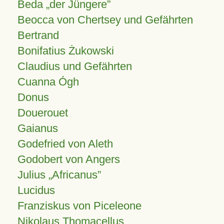
Beda „der Jüngere”
Beocca von Chertsey und Gefährten
Bertrand
Bonifatius Żukowski
Claudius und Gefährten
Cuanna Ógh
Donus
Douerouet
Gaianus
Godefried von Aleth
Godobert von Angers
Julius
Africanus
Lucidus
Franziskus von Piceleone
Nikolaus Thomacellus