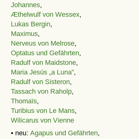
Johannes
,
Æthelwulf von Wessex
,
Lukas Bergin
,
Maximus
,
Nerveus von Melrose
,
Optatus und Gefährten
,
Radulf von Maidstone
,
Maria Jesús „a Luna”
,
Radulf von Sisteron
,
Tassach von Raholp
,
Thomaïs
,
Turibius von Le Mans
,
Wilicarus von Vienne
• neu:
Agapus und Gefährten
,