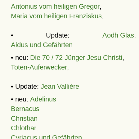
Antonius vom heiligen Gregor
,
Maria vom heiligen Franziskus
,
• Update:
Aodh Glas
,
Aidus und Gefährten
• neu:
Die 70 / 72 Jünger Jesu Christi
,
Toten-Auferwecker
,
• Update:
Jean Vallière
• neu:
Adelinus
Bernacus
Christian
Chlothar
Cyriacus und Gefährten