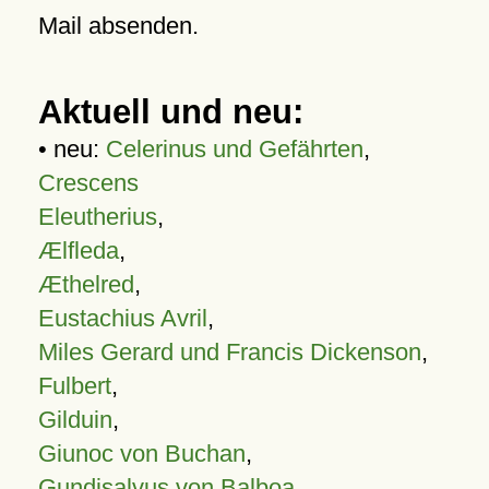
Mail absenden.
Aktuell und neu:
• neu:
Celerinus und Gefährten
,
Crescens
Eleutherius
,
Ælfleda
,
Æthelred
,
Eustachius Avril
,
Miles Gerard und Francis Dickenson
,
Fulbert
,
Gilduin
,
Giunoc von Buchan
,
Gundisalvus von Balboa
,