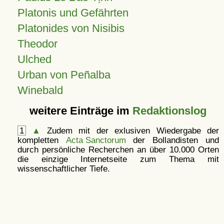
Platonis und Gefährten
Platonides von Nisibis
Theodor
Ulched
Urban von Peñalba
Winebald
weitere Einträge im
Redaktionslog
1
▲
Zudem mit der exlusiven Wiedergabe der
kompletten
Acta Sanctorum
der Bollandisten und
durch persönliche Recherchen an über 10.000 Orten
die einzige Internetseite zum Thema mit
wissenschaftlicher Tiefe.