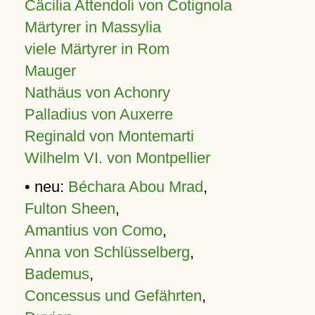
Cäcilia Attendoli von Cotignola
Märtyrer in Massylia
viele Märtyrer in Rom
Mauger
Nathäus von Achonry
Palladius von Auxerre
Reginald von Montemarti
Wilhelm VI. von Montpellier
• neu:
Béchara Abou Mrad
,
Fulton Sheen
,
Amantius von Como
,
Anna von Schlüsselberg
,
Bademus
,
Concessus und Gefährten
,