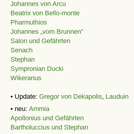
Johannes von Arcu
Beatrix von Bello-monte
Pharmuthios
Johannes
vom Brunnen
Salon und Gefährten
Senach
Stephan
Sympronian Ducki
Wikeranus
• Update:
Gregor von Dekapolis
,
Lauduin
• neu:
Ammia
Apollonius und Gefährten
Bartholuccius und Stephan