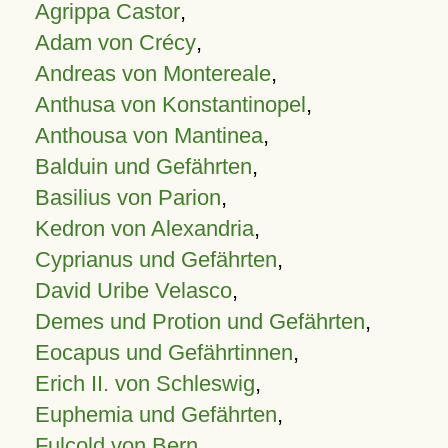
Agrippa Castor
,
Adam von Crécy
,
Andreas von Montereale
,
Anthusa von Konstantinopel
,
Anthousa von Mantinea
,
Balduin und Gefährten
,
Basilius von Parion
,
Kedron von Alexandria
,
Cyprianus und Gefährten
,
David Uribe Velasco
,
Demes und Protion und Gefährten
,
Eocapus und Gefährtinnen
,
Erich II. von Schleswig
,
Euphemia und Gefährten
,
Fulcold von Bern
,