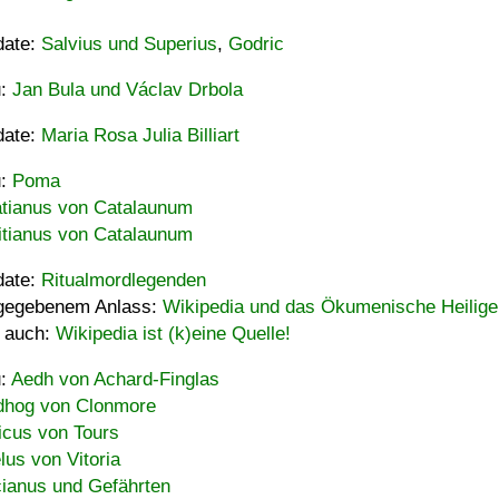
date:
Salvius und Superius
,
Godric
u:
Jan Bula und Václav Drbola
date:
Maria Rosa Julia Billiart
u:
Poma
tianus von Catalaunum
tianus von Catalaunum
date:
Ritualmordlegenden
gegebenem Anlass:
Wikipedia und das Ökumenische Heilige
 auch:
Wikipedia ist (k)eine Quelle!
u:
Aedh von Achard-Finglas
hog von Clonmore
icus von Tours
lus von Vitoria
ianus und Gefährten