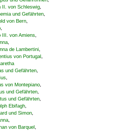
h II. von Schleswig
,
emia und Gefährten
,
old von Bern
,
o
,
 III. von Amiens
,
nna
,
nna de Lambertini
,
entius von Portugal
,
aretha
s und Gefährten
,
ius
,
us von Montepiano
,
us und Gefährten
,
tus und Gefährten
,
lph Ebifagh
,
ard und Simon
,
anna
,
han von Barquel
,