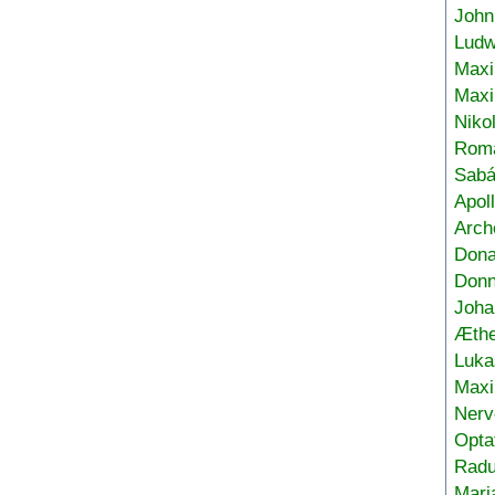
John
Ludw
Maxi
Max
Niko
Roma
Sabá
Apol
Arch
Don
Donn
Joha
Æthe
Luka
Max
Nerv
Opta
Radu
Mari