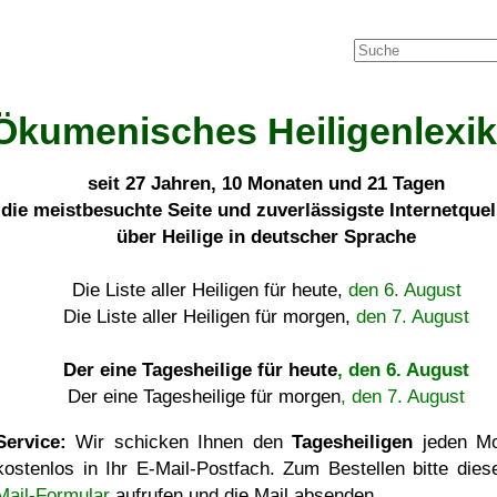
Ökumenisches Heiligenlexi
seit
27 Jahren, 10 Monaten und 21 Tagen
die meistbesuchte Seite und zuverlässigste Internetque
über Heilige in deutscher Sprache
Die Liste aller Heiligen für heute,
den 6. August
Die Liste aller Heiligen für morgen,
den 7. August
Der eine Tagesheilige für heute
, den 6. August
Der eine Tagesheilige für morgen
, den 7. August
Service:
Wir schicken Ihnen den
Tagesheiligen
jeden Mo
kostenlos in Ihr E-Mail-Postfach. Zum Bestellen bitte die
Mail-Formular
aufrufen und die Mail absenden.