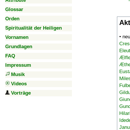
Attribute
Glossar
Orden
Akt
Spiritualität der Heiligen
• ne
Vornamen
Cres
Grundlagen
Eleu
FAQ
Ælfl
Æthe
Impressum
Eust
Musik
Mile
Videos
Fulb
Gild
Vorträge
Giun
Gund
Hilar
Ided
Janu