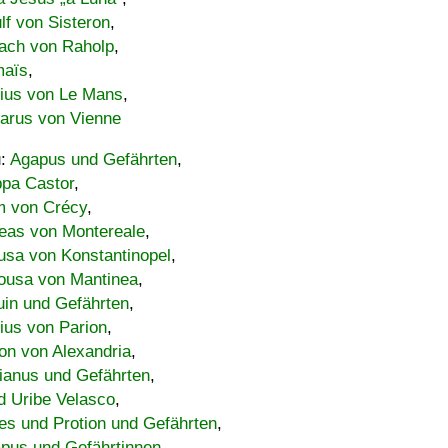
lf von Sisteron
,
ach von Raholp
,
maïs
,
bius von Le Mans
,
carus von Vienne
u:
Agapus und Gefährten
,
ppa Castor
,
 von Crécy
,
eas von Montereale
,
usa von Konstantinopel
,
ousa von Mantinea
,
uin und Gefährten
,
lius von Parion
,
on von Alexandria
,
ianus und Gefährten
,
d Uribe Velasco
,
s und Protion und Gefährten
,
pus und Gefährtinnen
,