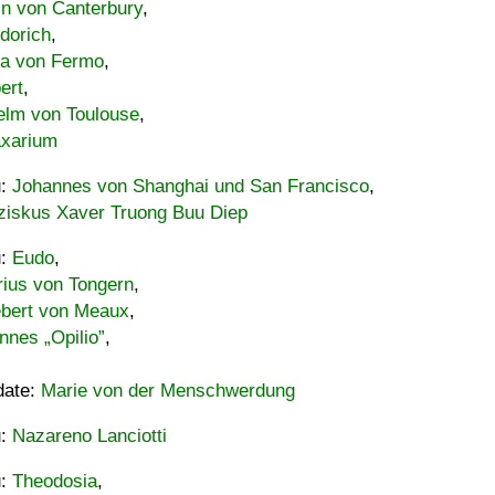
in von Canterbury
,
dorich
,
ia von Fermo
,
ert
,
elm von Toulouse
,
xarium
u:
Johannes von Shanghai und San Francisco
,
ziskus Xaver Truong Buu Diep
u:
Eudo
,
rius von Tongern
,
ebert von Meaux
,
nnes „Opilio”
,
date:
Marie von der Menschwerdung
u:
Nazareno Lanciotti
u:
Theodosia
,