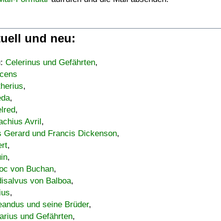
uell und neu:
u:
Celerinus und Gefährten
,
cens
therius
,
eda
,
lred
,
achius Avril
,
s Gerard und Francis Dickenson
,
ert
,
uin
,
oc von Buchan
,
isalvus von Balboa
,
ius
,
eandus und seine Brüder
,
arius und Gefährten
,