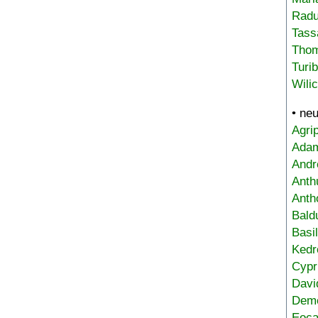
Radu
Tass
Tho
Turi
Wili
• ne
Agri
Adam
Andr
Anth
Anth
Bald
Basi
Kedr
Cypr
Davi
Deme
Eoca