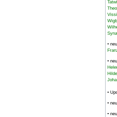
Tatw
Theo
Viss
Wigb
Wilh
Syna
• ne
Fran
• ne
Hele
Hild
Joha
• Up
• ne
• ne