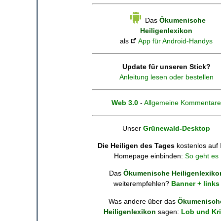
Das
Ökumenische
Heiligenlexikon
als
App für Android-Handys
Update für unseren Stick?
Anleitung lesen oder bestellen
Web 3.0
-
Allgemeine Kommentare
Unser
Grünewald-Desktop
Die Heiligen des Tages
kostenlos auf 
Homepage einbinden:
So geht es
Das
Ökumenische Heiligenlexiko
weiterempfehlen?
Banner + links
Was andere über das
Ökumenisch
Heiligenlexikon
sagen:
Lob und Kri