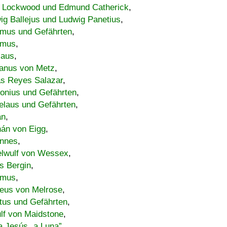
 Lockwood und Edmund Catherick
,
ig Ballejus und Ludwig Panetius
,
mus und Gefährten
,
imus
,
laus
,
nus von Metz
,
s Reyes Salazar
,
lonius und Gefährten
,
elaus und Gefährten
,
an
,
án von Eigg
,
nnes
,
lwulf von Wessex
,
s Bergin
,
imus
,
eus von Melrose
,
tus und Gefährten
,
lf von Maidstone
,
a Jesús „a Luna”
,