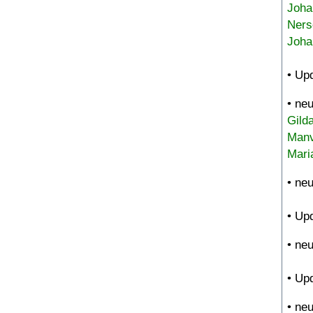
Joha
Ners
Joha
• Up
• ne
Gild
Manv
Mari
• ne
• Up
• ne
• Up
• ne