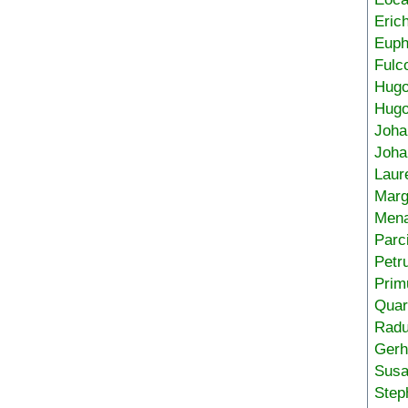
Eric
Euph
Fulc
Hug
Hugo
Joha
Joha
Laur
Marg
Mena
Parc
Petr
Prim
Quar
Radu
Gerh
Sus
Step