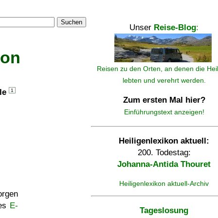
Suchen
Unser
Reise-Blog
:
kon
Reisen zu den Orten, an denen die Hei
lebten und verehrt werden.
lle
1
Zum ersten Mal hier?
Einführungstext anzeigen!
Heiligenlexikon aktuell:
200. Todestag:
Johanna-Antida Thouret
Heiligenlexikon aktuell-Archiv
rgen
ses
E-
Tageslosung