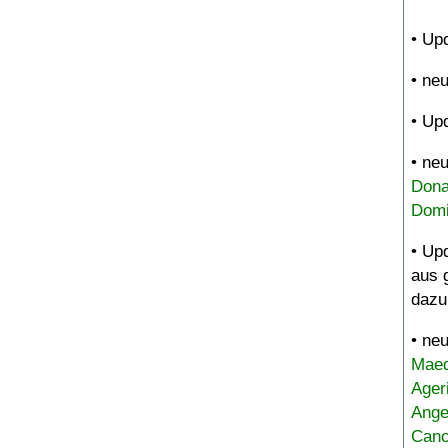
• Up
• ne
• Up
• ne
Dona
Domi
• Up
aus 
dazu
• ne
Maed
Ager
Ange
Canc