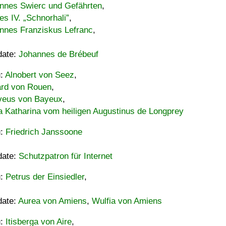
nnes Swierc und Gefährten
,
es IV. „Schnorhali”
,
nnes Franziskus Lefranc
,
date:
Johannes de Brébeuf
u:
Alnobert von Seez
,
ard von Rouen
,
eus von Bayeux
,
a Katharina vom heiligen Augustinus de Longprey
u:
Friedrich Janssoone
date:
Schutzpatron für Internet
u:
Petrus der Einsiedler
,
date:
Aurea von Amiens
,
Wulfia von Amiens
u:
Itisberga von Aire
,