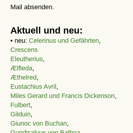
Mail absenden.
Aktuell und neu:
• neu:
Celerinus und Gefährten
,
Crescens
Eleutherius
,
Ælfleda
,
Æthelred
,
Eustachius Avril
,
Miles Gerard und Francis Dickenson
,
Fulbert
,
Gilduin
,
Giunoc von Buchan
,
Gundisalvus von Balboa
,