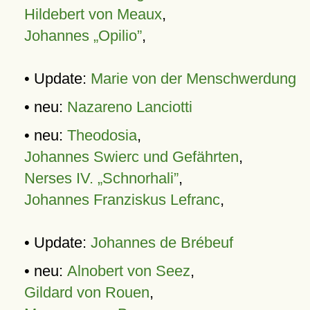
Hildebert von Meaux
,
Johannes „Opilio”
,
• Update:
Marie von der Menschwerdung
• neu:
Nazareno Lanciotti
• neu:
Theodosia
,
Johannes Swierc und Gefährten
,
Nerses IV. „Schnorhali”
,
Johannes Franziskus Lefranc
,
• Update:
Johannes de Brébeuf
• neu:
Alnobert von Seez
,
Gildard von Rouen
,