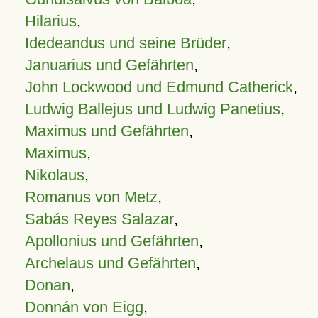
Hilarius
,
Idedeandus und seine Brüder
,
Januarius und Gefährten
,
John Lockwood und Edmund Catherick
,
Ludwig Ballejus und Ludwig Panetius
,
Maximus und Gefährten
,
Maximus
,
Nikolaus
,
Romanus von Metz
,
Sabás Reyes Salazar
,
Apollonius und Gefährten
,
Archelaus und Gefährten
,
Donan
,
Donnán von Eigg
,