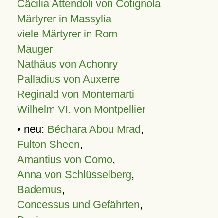
Cäcilia Attendoli von Cotignola
Märtyrer in Massylia
viele Märtyrer in Rom
Mauger
Nathäus von Achonry
Palladius von Auxerre
Reginald von Montemarti
Wilhelm VI. von Montpellier
• neu:
Béchara Abou Mrad
,
Fulton Sheen
,
Amantius von Como
,
Anna von Schlüsselberg
,
Bademus
,
Concessus und Gefährten
,