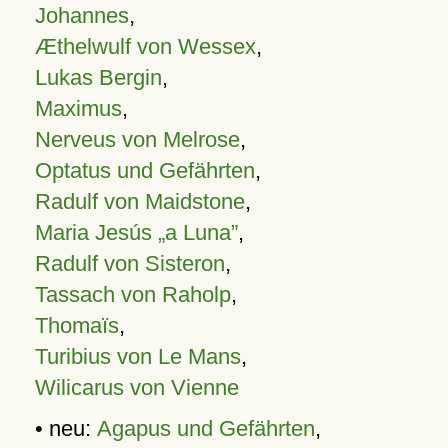
Johannes
,
Æthelwulf von Wessex
,
Lukas Bergin
,
Maximus
,
Nerveus von Melrose
,
Optatus und Gefährten
,
Radulf von Maidstone
,
Maria Jesús „a Luna”
,
Radulf von Sisteron
,
Tassach von Raholp
,
Thomaïs
,
Turibius von Le Mans
,
Wilicarus von Vienne
• neu:
Agapus und Gefährten
,