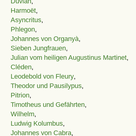
Duvian
,
Harmoët
,
Asyncritus
,
Phlegon
,
Johannes von Organyà
,
Sieben Jungfrauen
,
Julian vom heiligen Augustinus Martinet
,
Cléden
,
Leodebold von Fleury
,
Theodor und Pausilypus
,
Pitrion
,
Timotheus und Gefährten
,
Wilhelm
,
Ludwig Kolumbus
,
Johannes von Cabra
,