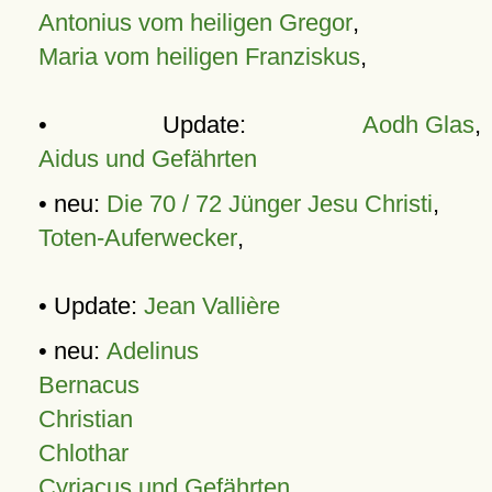
Antonius vom heiligen Gregor
,
Maria vom heiligen Franziskus
,
• Update:
Aodh Glas
,
Aidus und Gefährten
• neu:
Die 70 / 72 Jünger Jesu Christi
,
Toten-Auferwecker
,
• Update:
Jean Vallière
• neu:
Adelinus
Bernacus
Christian
Chlothar
Cyriacus und Gefährten