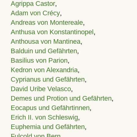
Agrippa Castor
,
Adam von Crécy
,
Andreas von Montereale
,
Anthusa von Konstantinopel
,
Anthousa von Mantinea
,
Balduin und Gefährten
,
Basilius von Parion
,
Kedron von Alexandria
,
Cyprianus und Gefährten
,
David Uribe Velasco
,
Demes und Protion und Gefährten
,
Eocapus und Gefährtinnen
,
Erich II. von Schleswig
,
Euphemia und Gefährten
,
Fulcold von Bern
,