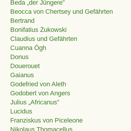
Beda „der Jüngere”
Beocca von Chertsey und Gefährten
Bertrand
Bonifatius Żukowski
Claudius und Gefährten
Cuanna Ógh
Donus
Douerouet
Gaianus
Godefried von Aleth
Godobert von Angers
Julius
Africanus
Lucidus
Franziskus von Piceleone
Nikolaus Thomacellus