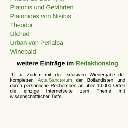
Platonis und Gefährten
Platonides von Nisibis
Theodor
Ulched
Urban von Peñalba
Winebald
weitere Einträge im
Redaktionslog
1
▲
Zudem mit der exlusiven Wiedergabe der
kompletten
Acta Sanctorum
der Bollandisten und
durch persönliche Recherchen an über 10.000 Orten
die einzige Internetseite zum Thema mit
wissenschaftlicher Tiefe.