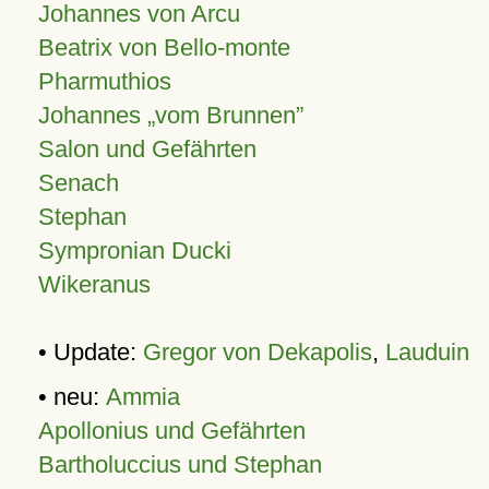
Johannes von Arcu
Beatrix von Bello-monte
Pharmuthios
Johannes
vom Brunnen
Salon und Gefährten
Senach
Stephan
Sympronian Ducki
Wikeranus
• Update:
Gregor von Dekapolis
,
Lauduin
• neu:
Ammia
Apollonius und Gefährten
Bartholuccius und Stephan