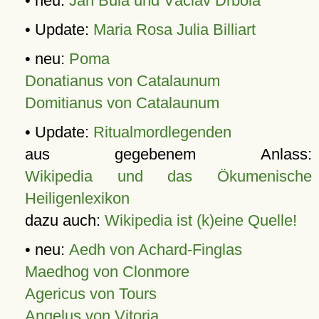
• neu:
Jan Bula und Václav Drbola
• Update:
Maria Rosa Julia Billiart
• neu:
Poma
Donatianus von Catalaunum
Domitianus von Catalaunum
• Update:
Ritualmordlegenden
aus gegebenem Anlass:
Wikipedia und das Ökumenische
Heiligenlexikon
dazu auch:
Wikipedia ist (k)eine Quelle!
• neu:
Aedh von Achard-Finglas
Maedhog von Clonmore
Agericus von Tours
Angelus von Vitoria