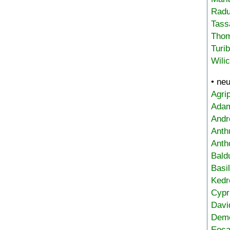
Radu
Tass
Tho
Turi
Wili
• ne
Agri
Adam
Andr
Anth
Anth
Bald
Basi
Kedr
Cypr
Davi
Deme
Eoca