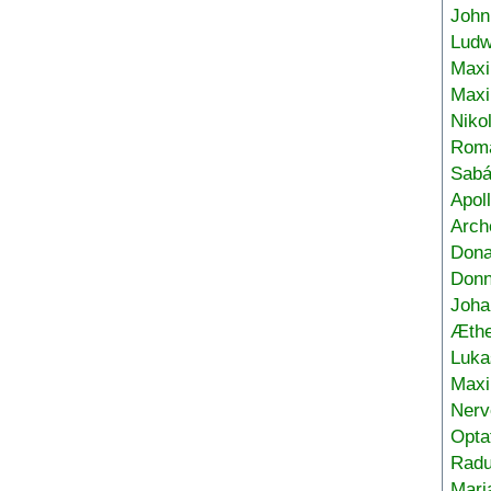
John
Ludw
Maxi
Max
Niko
Roma
Sabá
Apol
Arch
Don
Donn
Joha
Æthe
Luka
Max
Nerv
Opta
Radu
Mari