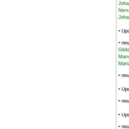
Joha
Ners
Joha
• Up
• ne
Gild
Manv
Mari
• ne
• Up
• ne
• Up
• ne