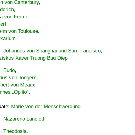
in von Canterbury
,
dorich
,
ia von Fermo
,
ert
,
elm von Toulouse
,
xarium
u:
Johannes von Shanghai und San Francisco
,
ziskus Xaver Truong Buu Diep
u:
Eudo
,
rius von Tongern
,
ebert von Meaux
,
nnes „Opilio”
,
date:
Marie von der Menschwerdung
u:
Nazareno Lanciotti
u:
Theodosia
,