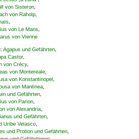
lf von Sisteron
,
ach von Raholp
,
maïs
,
bius von Le Mans
,
carus von Vienne
u:
Agapus und Gefährten
,
ppa Castor
,
 von Crécy
,
eas von Montereale
,
usa von Konstantinopel
,
ousa von Mantinea
,
uin und Gefährten
,
lius von Parion
,
on von Alexandria
,
ianus und Gefährten
,
d Uribe Velasco
,
s und Protion und Gefährten
,
pus und Gefährtinnen
,