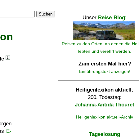
Suchen
Unser
Reise-Blog
:
kon
Reisen zu den Orten, an denen die Hei
lebten und verehrt werden.
lle
1
Zum ersten Mal hier?
Einführungstext anzeigen!
Heiligenlexikon aktuell:
200. Todestag:
Johanna-Antida Thouret
Heiligenlexikon aktuell-Archiv
rgen
ses
E-
Tageslosung