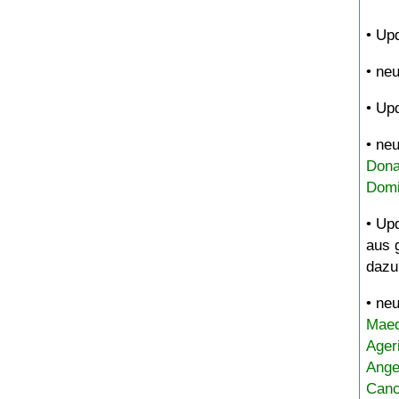
• Up
• ne
• Up
• ne
Dona
Domi
• Up
aus 
dazu
• ne
Maed
Ager
Ange
Canc