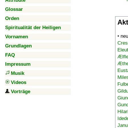
Attribute
Glossar
Orden
Akt
Spiritualität der Heiligen
• ne
Vornamen
Cres
Grundlagen
Eleu
FAQ
Ælfl
Æthe
Impressum
Eust
Musik
Mile
Videos
Fulb
Gild
Vorträge
Giun
Gund
Hilar
Ided
Janu