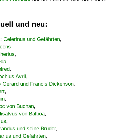
uell und neu:
u:
Celerinus und Gefährten
,
cens
therius
,
eda
,
lred
,
achius Avril
,
s Gerard und Francis Dickenson
,
ert
,
uin
,
oc von Buchan
,
isalvus von Balboa
,
ius
,
eandus und seine Brüder
,
arius und Gefährten
,