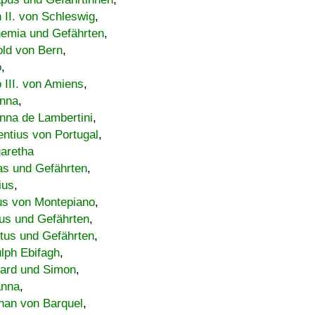
h II. von Schleswig
,
emia und Gefährten
,
old von Bern
,
o
,
 III. von Amiens
,
nna
,
nna de Lambertini
,
entius von Portugal
,
aretha
s und Gefährten
,
ius
,
us von Montepiano
,
us und Gefährten
,
tus und Gefährten
,
lph Ebifagh
,
ard und Simon
,
anna
,
han von Barquel
,