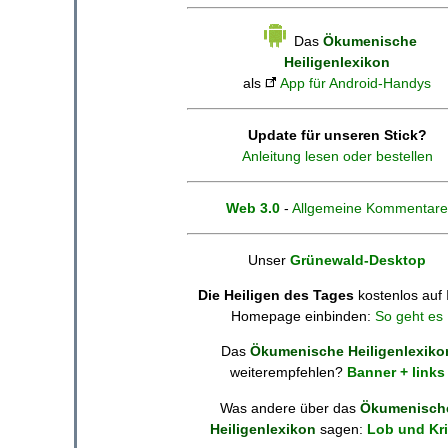
Das
Ökumenische
Heiligenlexikon
als
App für Android-Handys
Update für unseren Stick?
Anleitung lesen oder bestellen
Web 3.0
-
Allgemeine Kommentare
Unser
Grünewald-Desktop
Die Heiligen des Tages
kostenlos auf 
Homepage einbinden:
So geht es
Das
Ökumenische Heiligenlexiko
weiterempfehlen?
Banner + links
Was andere über das
Ökumenisch
Heiligenlexikon
sagen:
Lob und Kri