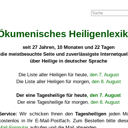
Ökumenisches Heiligenlexi
seit
27 Jahren, 10 Monaten und 22 Tagen
die meistbesuchte Seite und zuverlässigste Internetque
über Heilige in deutscher Sprache
Die Liste aller Heiligen für heute,
den 7. August
Die Liste aller Heiligen für morgen,
den 8. August
Der eine Tagesheilige für heute
, den 7. August
Der eine Tagesheilige für morgen
, den 8. August
Service:
Wir schicken Ihnen den
Tagesheiligen
jeden Mo
kostenlos in Ihr E-Mail-Postfach. Zum Bestellen bitte die
Mail-Formular
aufrufen und die Mail absenden.