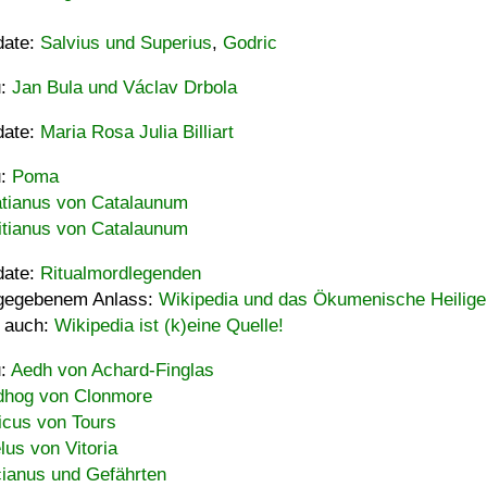
date:
Salvius und Superius
,
Godric
u:
Jan Bula und Václav Drbola
date:
Maria Rosa Julia Billiart
u:
Poma
tianus von Catalaunum
tianus von Catalaunum
date:
Ritualmordlegenden
gegebenem Anlass:
Wikipedia und das Ökumenische Heilige
 auch:
Wikipedia ist (k)eine Quelle!
u:
Aedh von Achard-Finglas
hog von Clonmore
icus von Tours
lus von Vitoria
ianus und Gefährten