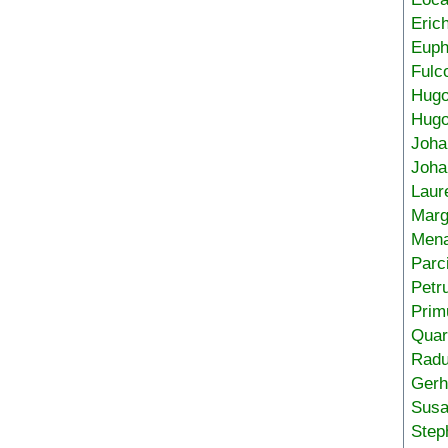
Eric
Euph
Fulc
Hug
Hugo
Joha
Joha
Laur
Marg
Mena
Parc
Petr
Prim
Quar
Radu
Gerh
Sus
Step