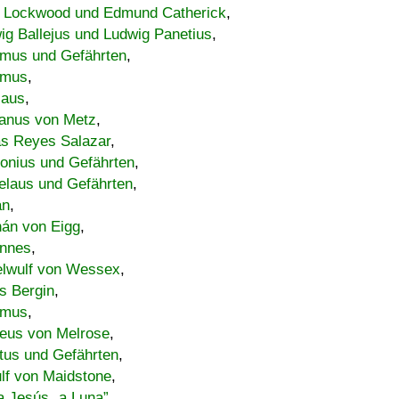
 Lockwood und Edmund Catherick
,
ig Ballejus und Ludwig Panetius
,
mus und Gefährten
,
imus
,
laus
,
nus von Metz
,
s Reyes Salazar
,
lonius und Gefährten
,
elaus und Gefährten
,
an
,
án von Eigg
,
nnes
,
lwulf von Wessex
,
s Bergin
,
imus
,
eus von Melrose
,
tus und Gefährten
,
lf von Maidstone
,
a Jesús „a Luna”
,