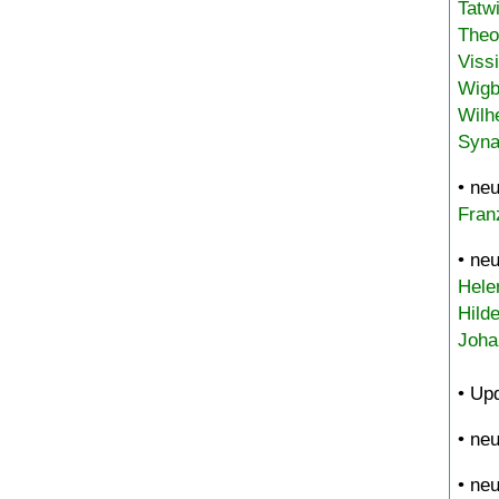
Tatw
Theo
Viss
Wigb
Wilh
Syna
• ne
Fran
• ne
Hele
Hild
Joha
• Up
• ne
• ne