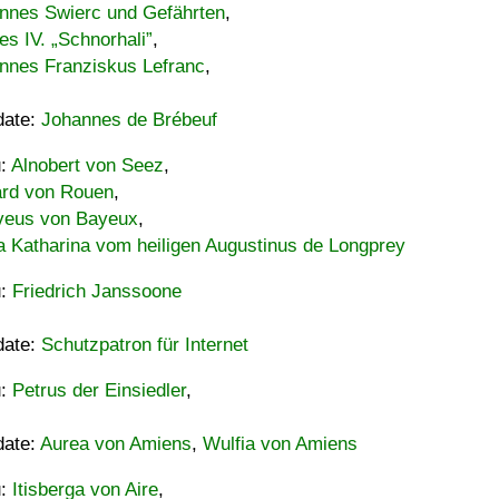
nnes Swierc und Gefährten
,
es IV. „Schnorhali”
,
nnes Franziskus Lefranc
,
date:
Johannes de Brébeuf
u:
Alnobert von Seez
,
ard von Rouen
,
eus von Bayeux
,
a Katharina vom heiligen Augustinus de Longprey
u:
Friedrich Janssoone
date:
Schutzpatron für Internet
u:
Petrus der Einsiedler
,
date:
Aurea von Amiens
,
Wulfia von Amiens
u:
Itisberga von Aire
,