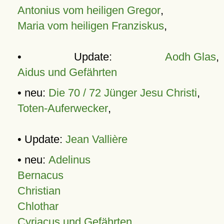
Antonius vom heiligen Gregor
,
Maria vom heiligen Franziskus
,
• Update:
Aodh Glas
,
Aidus und Gefährten
• neu:
Die 70 / 72 Jünger Jesu Christi
,
Toten-Auferwecker
,
• Update:
Jean Vallière
• neu:
Adelinus
Bernacus
Christian
Chlothar
Cyriacus und Gefährten