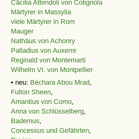
Cäcilia Attendoli von Cotignola
Märtyrer in Massylia
viele Märtyrer in Rom
Mauger
Nathäus von Achonry
Palladius von Auxerre
Reginald von Montemarti
Wilhelm VI. von Montpellier
• neu:
Béchara Abou Mrad
,
Fulton Sheen
,
Amantius von Como
,
Anna von Schlüsselberg
,
Bademus
,
Concessus und Gefährten
,