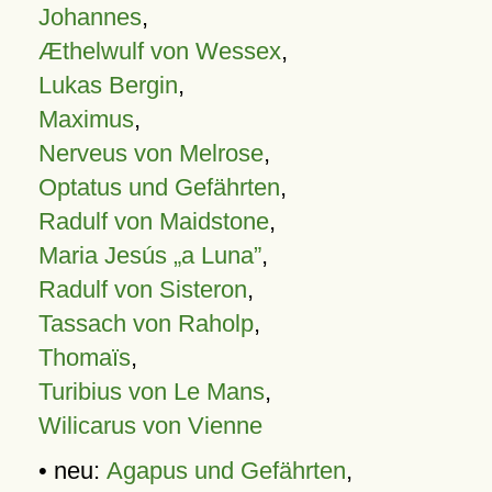
Johannes
,
Æthelwulf von Wessex
,
Lukas Bergin
,
Maximus
,
Nerveus von Melrose
,
Optatus und Gefährten
,
Radulf von Maidstone
,
Maria Jesús „a Luna”
,
Radulf von Sisteron
,
Tassach von Raholp
,
Thomaïs
,
Turibius von Le Mans
,
Wilicarus von Vienne
• neu:
Agapus und Gefährten
,