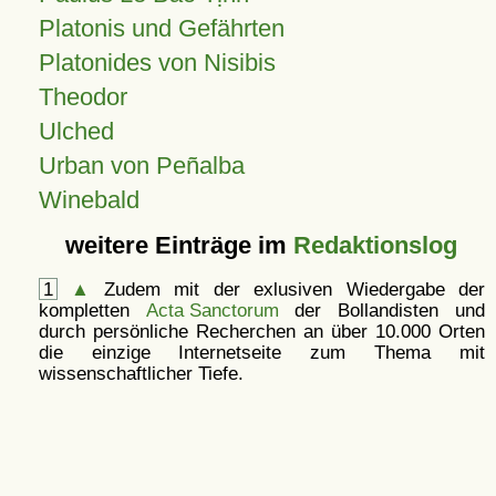
Platonis und Gefährten
Platonides von Nisibis
Theodor
Ulched
Urban von Peñalba
Winebald
weitere Einträge im
Redaktionslog
1
▲
Zudem mit der exlusiven Wiedergabe der
kompletten
Acta Sanctorum
der Bollandisten und
durch persönliche Recherchen an über 10.000 Orten
die einzige Internetseite zum Thema mit
wissenschaftlicher Tiefe.