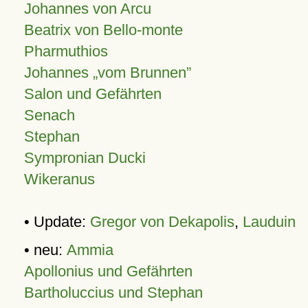
Johannes von Arcu
Beatrix von Bello-monte
Pharmuthios
Johannes
vom Brunnen
Salon und Gefährten
Senach
Stephan
Sympronian Ducki
Wikeranus
• Update:
Gregor von Dekapolis
,
Lauduin
• neu:
Ammia
Apollonius und Gefährten
Bartholuccius und Stephan