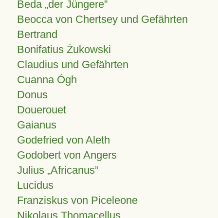
Beda „der Jüngere”
Beocca von Chertsey und Gefährten
Bertrand
Bonifatius Żukowski
Claudius und Gefährten
Cuanna Ógh
Donus
Douerouet
Gaianus
Godefried von Aleth
Godobert von Angers
Julius
Africanus
Lucidus
Franziskus von Piceleone
Nikolaus Thomacellus