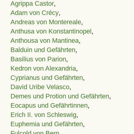
Agrippa Castor
,
Adam von Crécy
,
Andreas von Montereale
,
Anthusa von Konstantinopel
,
Anthousa von Mantinea
,
Balduin und Gefährten
,
Basilius von Parion
,
Kedron von Alexandria
,
Cyprianus und Gefährten
,
David Uribe Velasco
,
Demes und Protion und Gefährten
,
Eocapus und Gefährtinnen
,
Erich II. von Schleswig
,
Euphemia und Gefährten
,
Fulcold von Bern
,