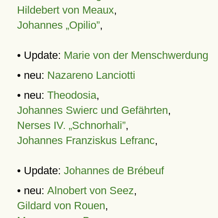
Hildebert von Meaux
,
Johannes „Opilio”
,
• Update:
Marie von der Menschwerdung
• neu:
Nazareno Lanciotti
• neu:
Theodosia
,
Johannes Swierc und Gefährten
,
Nerses IV. „Schnorhali”
,
Johannes Franziskus Lefranc
,
• Update:
Johannes de Brébeuf
• neu:
Alnobert von Seez
,
Gildard von Rouen
,