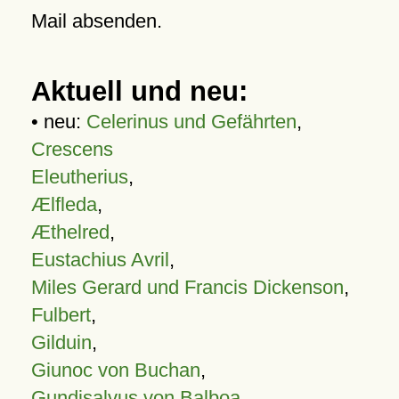
Mail absenden.
Aktuell und neu:
• neu:
Celerinus und Gefährten
,
Crescens
Eleutherius
,
Ælfleda
,
Æthelred
,
Eustachius Avril
,
Miles Gerard und Francis Dickenson
,
Fulbert
,
Gilduin
,
Giunoc von Buchan
,
Gundisalvus von Balboa
,