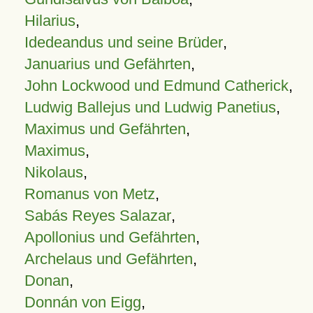
Hilarius
,
Idedeandus und seine Brüder
,
Januarius und Gefährten
,
John Lockwood und Edmund Catherick
,
Ludwig Ballejus und Ludwig Panetius
,
Maximus und Gefährten
,
Maximus
,
Nikolaus
,
Romanus von Metz
,
Sabás Reyes Salazar
,
Apollonius und Gefährten
,
Archelaus und Gefährten
,
Donan
,
Donnán von Eigg
,