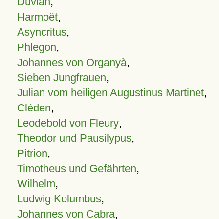
Duvian
,
Harmoët
,
Asyncritus
,
Phlegon
,
Johannes von Organyà
,
Sieben Jungfrauen
,
Julian vom heiligen Augustinus Martinet
,
Cléden
,
Leodebold von Fleury
,
Theodor und Pausilypus
,
Pitrion
,
Timotheus und Gefährten
,
Wilhelm
,
Ludwig Kolumbus
,
Johannes von Cabra
,