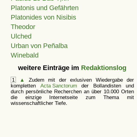
Platonis und Gefährten
Platonides von Nisibis
Theodor
Ulched
Urban von Peñalba
Winebald
weitere Einträge im
Redaktionslog
1
▲
Zudem mit der exlusiven Wiedergabe der
kompletten
Acta Sanctorum
der Bollandisten und
durch persönliche Recherchen an über 10.000 Orten
die einzige Internetseite zum Thema mit
wissenschaftlicher Tiefe.