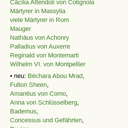
Cäcilia Attendoli von Cotignola
Märtyrer in Massylia
viele Märtyrer in Rom
Mauger
Nathäus von Achonry
Palladius von Auxerre
Reginald von Montemarti
Wilhelm VI. von Montpellier
• neu:
Béchara Abou Mrad
,
Fulton Sheen
,
Amantius von Como
,
Anna von Schlüsselberg
,
Bademus
,
Concessus und Gefährten
,