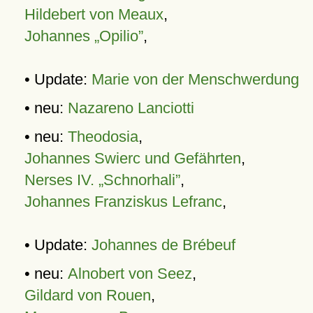
Hildebert von Meaux
,
Johannes „Opilio”
,
• Update:
Marie von der Menschwerdung
• neu:
Nazareno Lanciotti
• neu:
Theodosia
,
Johannes Swierc und Gefährten
,
Nerses IV. „Schnorhali”
,
Johannes Franziskus Lefranc
,
• Update:
Johannes de Brébeuf
• neu:
Alnobert von Seez
,
Gildard von Rouen
,