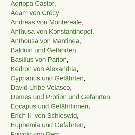
Agrippa Castor
,
Adam von Crécy
,
Andreas von Montereale
,
Anthusa von Konstantinopel
,
Anthousa von Mantinea
,
Balduin und Gefährten
,
Basilius von Parion
,
Kedron von Alexandria
,
Cyprianus und Gefährten
,
David Uribe Velasco
,
Demes und Protion und Gefährten
,
Eocapus und Gefährtinnen
,
Erich II. von Schleswig
,
Euphemia und Gefährten
,
Fulcold von Bern
,