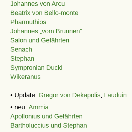
Johannes von Arcu
Beatrix von Bello-monte
Pharmuthios
Johannes
vom Brunnen
Salon und Gefährten
Senach
Stephan
Sympronian Ducki
Wikeranus
• Update:
Gregor von Dekapolis
,
Lauduin
• neu:
Ammia
Apollonius und Gefährten
Bartholuccius und Stephan