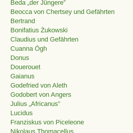
Beda „der Jüngere”
Beocca von Chertsey und Gefährten
Bertrand
Bonifatius Żukowski
Claudius und Gefährten
Cuanna Ógh
Donus
Douerouet
Gaianus
Godefried von Aleth
Godobert von Angers
Julius
Africanus
Lucidus
Franziskus von Piceleone
Nikolaus Thomacellus