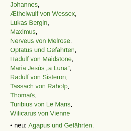
Johannes
,
Æthelwulf von Wessex
,
Lukas Bergin
,
Maximus
,
Nerveus von Melrose
,
Optatus und Gefährten
,
Radulf von Maidstone
,
Maria Jesús „a Luna”
,
Radulf von Sisteron
,
Tassach von Raholp
,
Thomaïs
,
Turibius von Le Mans
,
Wilicarus von Vienne
• neu:
Agapus und Gefährten
,