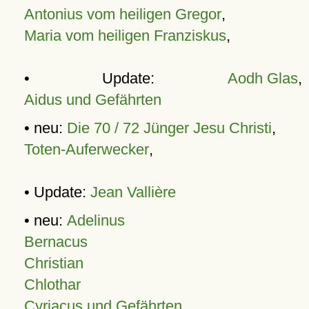
Antonius vom heiligen Gregor
,
Maria vom heiligen Franziskus
,
• Update:
Aodh Glas
,
Aidus und Gefährten
• neu:
Die 70 / 72 Jünger Jesu Christi
,
Toten-Auferwecker
,
• Update:
Jean Vallière
• neu:
Adelinus
Bernacus
Christian
Chlothar
Cyriacus und Gefährten