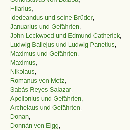
Hilarius
,
Idedeandus und seine Brüder
,
Januarius und Gefährten
,
John Lockwood und Edmund Catherick
,
Ludwig Ballejus und Ludwig Panetius
,
Maximus und Gefährten
,
Maximus
,
Nikolaus
,
Romanus von Metz
,
Sabás Reyes Salazar
,
Apollonius und Gefährten
,
Archelaus und Gefährten
,
Donan
,
Donnán von Eigg
,