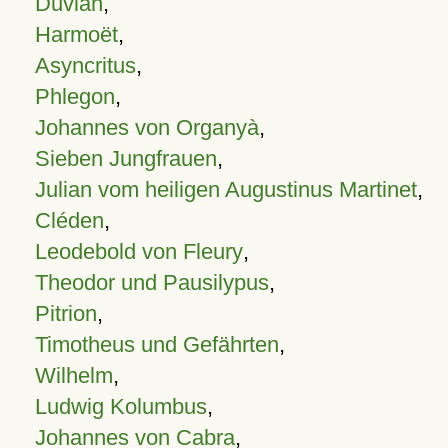
Duvian
,
Harmoët
,
Asyncritus
,
Phlegon
,
Johannes von Organyà
,
Sieben Jungfrauen
,
Julian vom heiligen Augustinus Martinet
,
Cléden
,
Leodebold von Fleury
,
Theodor und Pausilypus
,
Pitrion
,
Timotheus und Gefährten
,
Wilhelm
,
Ludwig Kolumbus
,
Johannes von Cabra
,