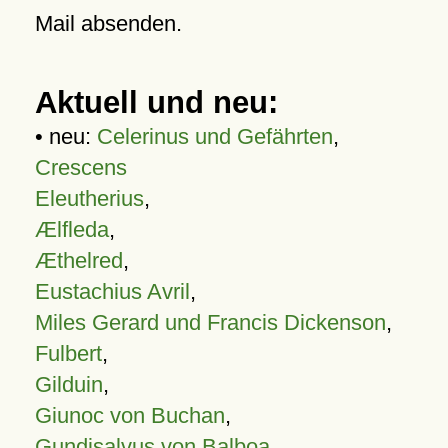
Mail absenden.
Aktuell und neu:
• neu:
Celerinus und Gefährten
,
Crescens
Eleutherius
,
Ælfleda
,
Æthelred
,
Eustachius Avril
,
Miles Gerard und Francis Dickenson
,
Fulbert
,
Gilduin
,
Giunoc von Buchan
,
Gundisalvus von Balboa
,