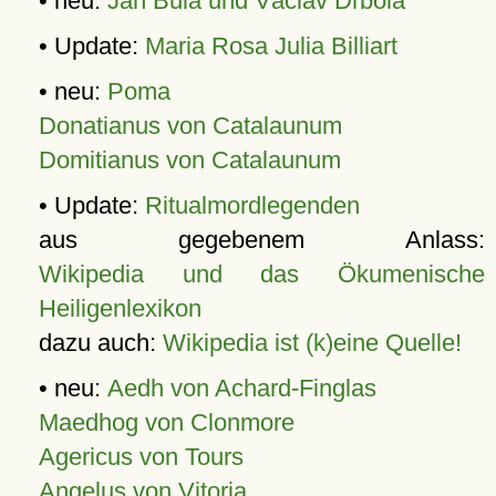
• neu:
Jan Bula und Václav Drbola
• Update:
Maria Rosa Julia Billiart
• neu:
Poma
Donatianus von Catalaunum
Domitianus von Catalaunum
• Update:
Ritualmordlegenden
aus gegebenem Anlass:
Wikipedia und das Ökumenische
Heiligenlexikon
dazu auch:
Wikipedia ist (k)eine Quelle!
• neu:
Aedh von Achard-Finglas
Maedhog von Clonmore
Agericus von Tours
Angelus von Vitoria