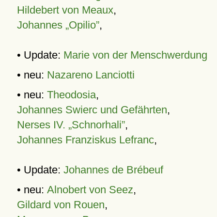
Hildebert von Meaux
,
Johannes „Opilio”
,
• Update:
Marie von der Menschwerdung
• neu:
Nazareno Lanciotti
• neu:
Theodosia
,
Johannes Swierc und Gefährten
,
Nerses IV. „Schnorhali”
,
Johannes Franziskus Lefranc
,
• Update:
Johannes de Brébeuf
• neu:
Alnobert von Seez
,
Gildard von Rouen
,