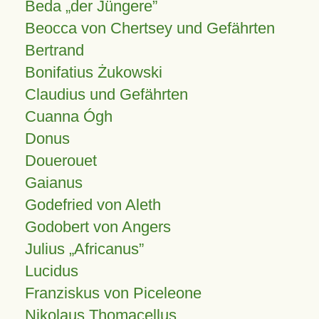
Beda „der Jüngere”
Beocca von Chertsey und Gefährten
Bertrand
Bonifatius Żukowski
Claudius und Gefährten
Cuanna Ógh
Donus
Douerouet
Gaianus
Godefried von Aleth
Godobert von Angers
Julius
Africanus
Lucidus
Franziskus von Piceleone
Nikolaus Thomacellus