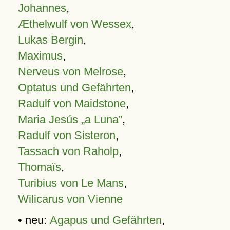
Johannes
,
Æthelwulf von Wessex
,
Lukas Bergin
,
Maximus
,
Nerveus von Melrose
,
Optatus und Gefährten
,
Radulf von Maidstone
,
Maria Jesús „a Luna”
,
Radulf von Sisteron
,
Tassach von Raholp
,
Thomaïs
,
Turibius von Le Mans
,
Wilicarus von Vienne
• neu:
Agapus und Gefährten
,