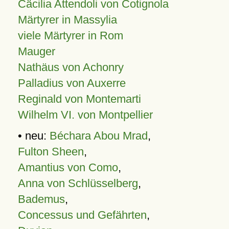
Cäcilia Attendoli von Cotignola
Märtyrer in Massylia
viele Märtyrer in Rom
Mauger
Nathäus von Achonry
Palladius von Auxerre
Reginald von Montemarti
Wilhelm VI. von Montpellier
• neu:
Béchara Abou Mrad
,
Fulton Sheen
,
Amantius von Como
,
Anna von Schlüsselberg
,
Bademus
,
Concessus und Gefährten
,