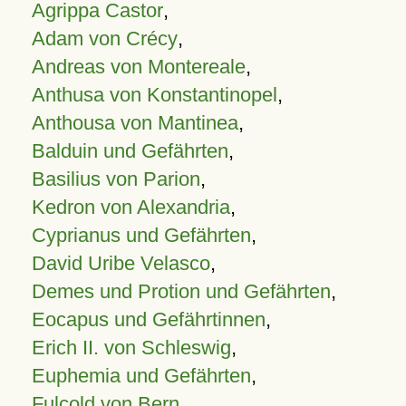
Agrippa Castor
,
Adam von Crécy
,
Andreas von Montereale
,
Anthusa von Konstantinopel
,
Anthousa von Mantinea
,
Balduin und Gefährten
,
Basilius von Parion
,
Kedron von Alexandria
,
Cyprianus und Gefährten
,
David Uribe Velasco
,
Demes und Protion und Gefährten
,
Eocapus und Gefährtinnen
,
Erich II. von Schleswig
,
Euphemia und Gefährten
,
Fulcold von Bern
,