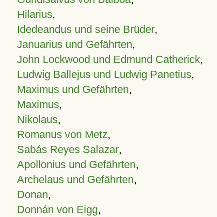
Hilarius
,
Idedeandus und seine Brüder
,
Januarius und Gefährten
,
John Lockwood und Edmund Catherick
,
Ludwig Ballejus und Ludwig Panetius
,
Maximus und Gefährten
,
Maximus
,
Nikolaus
,
Romanus von Metz
,
Sabás Reyes Salazar
,
Apollonius und Gefährten
,
Archelaus und Gefährten
,
Donan
,
Donnán von Eigg
,