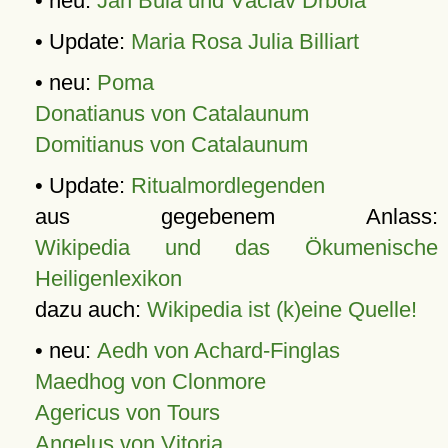
• neu:
Jan Bula und Václav Drbola
• Update:
Maria Rosa Julia Billiart
• neu:
Poma
Donatianus von Catalaunum
Domitianus von Catalaunum
• Update:
Ritualmordlegenden
aus gegebenem Anlass:
Wikipedia und das Ökumenische
Heiligenlexikon
dazu auch:
Wikipedia ist (k)eine Quelle!
• neu:
Aedh von Achard-Finglas
Maedhog von Clonmore
Agericus von Tours
Angelus von Vitoria