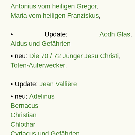
Antonius vom heiligen Gregor
,
Maria vom heiligen Franziskus
,
• Update:
Aodh Glas
,
Aidus und Gefährten
• neu:
Die 70 / 72 Jünger Jesu Christi
,
Toten-Auferwecker
,
• Update:
Jean Vallière
• neu:
Adelinus
Bernacus
Christian
Chlothar
Cyriacus und Gefährten