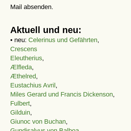
Mail absenden.
Aktuell und neu:
• neu:
Celerinus und Gefährten
,
Crescens
Eleutherius
,
Ælfleda
,
Æthelred
,
Eustachius Avril
,
Miles Gerard und Francis Dickenson
,
Fulbert
,
Gilduin
,
Giunoc von Buchan
,
Gundisalvus von Balboa
,