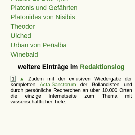
Platonis und Gefährten
Platonides von Nisibis
Theodor
Ulched
Urban von Peñalba
Winebald
weitere Einträge im
Redaktionslog
1
▲
Zudem mit der exlusiven Wiedergabe der
kompletten
Acta Sanctorum
der Bollandisten und
durch persönliche Recherchen an über 10.000 Orten
die einzige Internetseite zum Thema mit
wissenschaftlicher Tiefe.