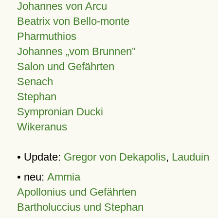
Johannes von Arcu
Beatrix von Bello-monte
Pharmuthios
Johannes
vom Brunnen
Salon und Gefährten
Senach
Stephan
Sympronian Ducki
Wikeranus
• Update:
Gregor von Dekapolis
,
Lauduin
• neu:
Ammia
Apollonius und Gefährten
Bartholuccius und Stephan