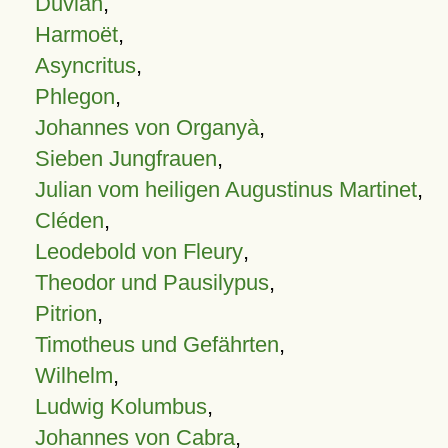
Duvian
,
Harmoët
,
Asyncritus
,
Phlegon
,
Johannes von Organyà
,
Sieben Jungfrauen
,
Julian vom heiligen Augustinus Martinet
,
Cléden
,
Leodebold von Fleury
,
Theodor und Pausilypus
,
Pitrion
,
Timotheus und Gefährten
,
Wilhelm
,
Ludwig Kolumbus
,
Johannes von Cabra
,